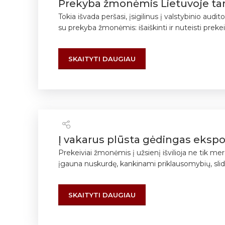
Prekyba žmonėmis Lietuvoje tarsi
Tokia išvada peršasi, įsigilinus į valstybinio au
su prekyba žmonėmis: išaiškinti ir nuteisti preke
SKAITYTI DAUGIAU
Į vakarus plūsta gėdingas eksport
Prekeiviai žmonėmis į užsienį išvilioja ne tik m
įgauna nuskurdę, kankinami priklausomybių, slidžiu 
SKAITYTI DAUGIAU