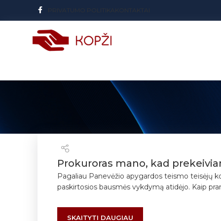
PRIVATUMO POLITIKA
KONTAKTAI
Prokuroras mano, kad prekeivia
Pagaliau Panevėžio apygardos teismo teisėjų kol
paskirtosios bausmės vykdymą atidėjo. Kaip pran
SKAITYTI DAUGIAU