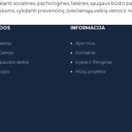
kianti socialines, psichologines, teisines, saugaus būsto 
ukoms, vykdanti prevencinę, šviečiamąją veiklą vietos ir 
DOS
INFORMACIJA
lerija
Apie mus
alerija
Kontaktai
paudos darbai
Įvykiai ir Renginiai
cijos
Mūsų projektai