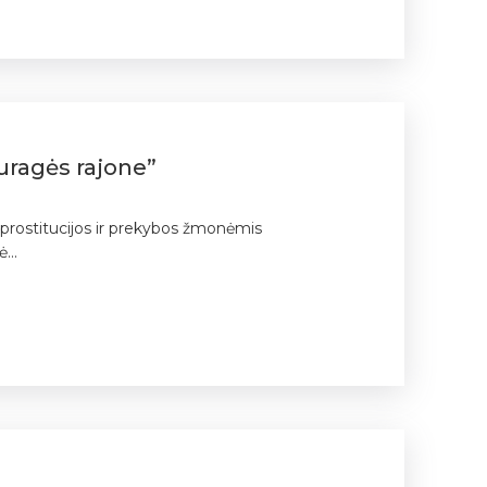
uragės rajone”
a prostitucijos ir prekybos žmonėmis
...