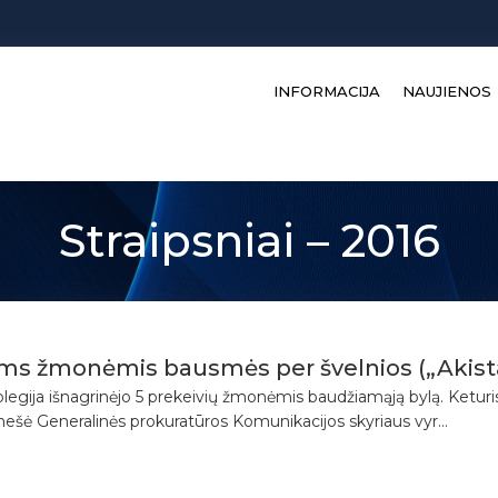
INFORMACIJA
NAUJIENOS
Straipsniai – 2016
ms žmonėmis bausmės per švelnios („Akistat
egija išnagrinėjo 5 prekeivių žmonėmis baudžiamąją bylą. Keturis 
ešė Generalinės prokuratūros Komunikacijos skyriaus vyr...