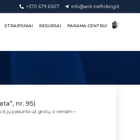
+370 679 61617
info@anti-trafficking.lt
STRAIPSNIAI
RESURSAI
PARAMA CENTRUI
a”, nr. 95)
iš jų pasiuntė už grotų, o vienam –