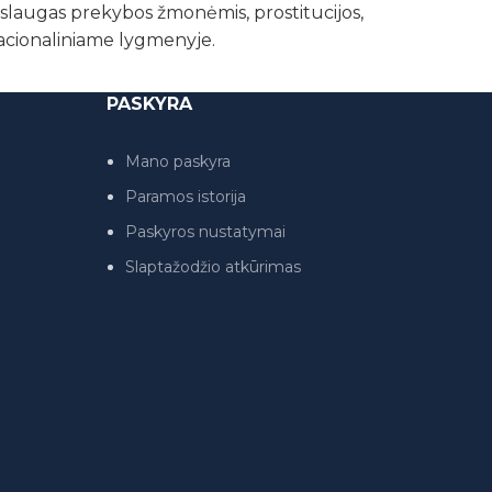
paslaugas prekybos žmonėmis, prostitucijos,
nacionaliniame lygmenyje.
PASKYRA
Mano paskyra
Paramos istorija
Paskyros nustatymai
Slaptažodžio atkūrimas