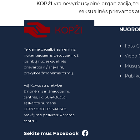
KOPŽI
yra nevyriausybinė organizacija, tei
seksualinės prievartos a
NUORO
Foto Ga
Teikiame pagalbą asmenims,
nukentėjusiems Lietuvoje ir už
Video G
jos ribų nuo seksualinės
Mūsų s
prievartos ir / ar įvairių
prekybos žmonėmis formų.
Publika
VšĮ Kovos su prekyba
žmonėmis ir išnaudojimu
centras, į.k. 304486353,
sąskaitos numeris:
LT917300010151740368.
Mokėjimo paskirtis: Parama
centrui
Sekite mus Facebook