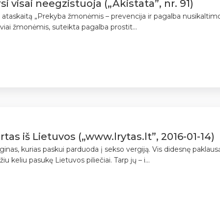
 visai neegzistuoja („Akistata”, nr. 91)
dito ataskaitą „Prekyba žmonėmis – prevencija ir pagalba nusikaltimo
iviai žmonėmis, suteikta pagalba prostit...
as iš Lietuvos („www.lrytas.lt”, 2016-01-14)
erginas, kurias paskui parduoda į sekso vergiją. Vis didesnę pakla
keliu pasukę Lietuvos piliečiai. Tarp jų – i...