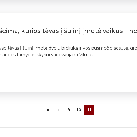
 šeima, kurios tėvas į šulinį įmetė vaikus – ne
akyse tėvas į šulinį įmetė dvejų broliuką ir vos pusmečio sesutę, g
saugos tarnybos skyriui vadovaujanti Vilma J...
«
‹
9
10
11