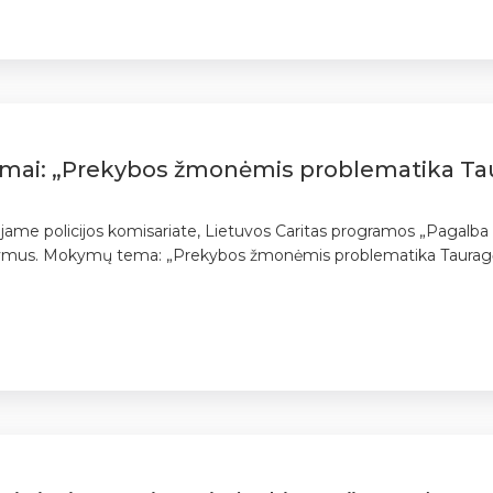
ymai: „Prekybos žmonėmis problematika Ta
siajame policijos komisariate, Lietuvos Caritas programos „Pagalb
mus. Mokymų tema: „Prekybos žmonėmis problematika Tauragė