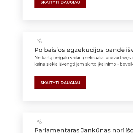
SKAITYTI DAUGIAU
Po baisios egzekucijos bandė išve
Ne kartą neįgalų vaikiną seksualiai prievartavęs 
kaina siekia išvengti jam skirto įkalinimo - bevei
SKAITYTI DAUGIAU
Parlamentaras Jankūnas nori iš