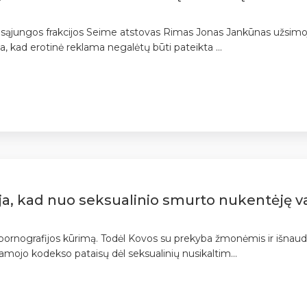
imų sąjungos frakcijos Seime atstovas Rimas Jonas Jankūnas užsim
ma, kad erotinė reklama negalėtų būti pateikta ...
ja, kad nuo seksualinio smurto nukentėję vai
 į pornografijos kūrimą. Todėl Kovos su prekyba žmonėmis ir išnau
amojo kodekso pataisų dėl seksualinių nusikaltim...