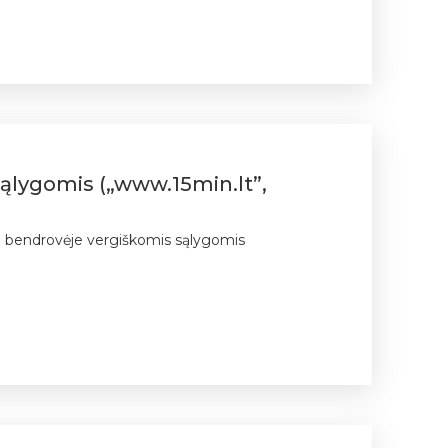
 sąlygomis („www.15min.lt”,
kio bendrovėje vergiškomis sąlygomis