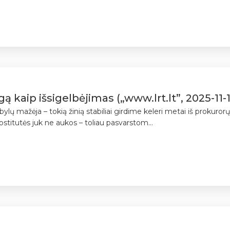
gą kaip išsigelbėjimas („www.lrt.lt”, 2025-11-
mažėja – tokią žinią stabiliai girdime keleri metai iš prokurorų, j
stitutės juk ne aukos – toliau pasvarstom...