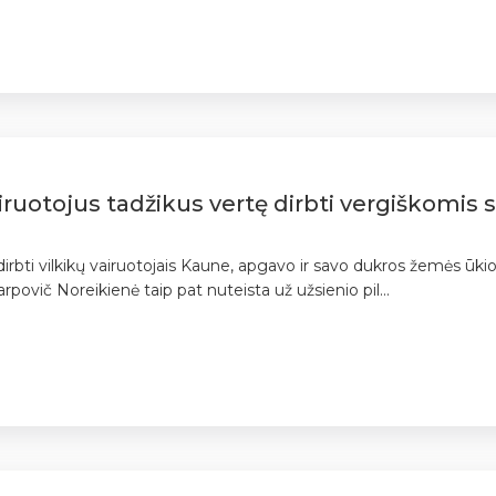
vairuotojus tadžikus vertę dirbti vergiškomis
 dirbti vilkikų vairuotojais Kaune, apgavo ir savo dukros žemės ū
rpovič Noreikienė taip pat nuteista už užsienio pil...