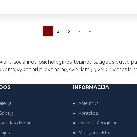
1
2
3
›
»
kianti socialines, psichologines, teisines, saugaus būsto 
ukoms, vykdanti prevencinę, šviečiamąją veiklą vietos ir 
DOS
INFORMACIJA
lerija
Apie mus
alerija
Kontaktai
paudos darbai
Įvykiai ir Renginiai
cijos
Mūsų projektai