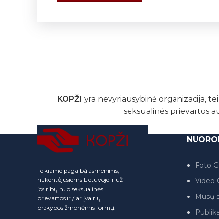
KOPŽI
yra nevyriausybinė organizacija, tei
seksualinės prievartos a
NUORO
Foto Ga
Teikiame pagalbą asmenims,
nukentėjusiems Lietuvoje ir už
Video G
jos ribų nuo seksualinės
Mūsų s
prievartos ir / ar įvairių
prekybos žmonėmis formų.
Publika