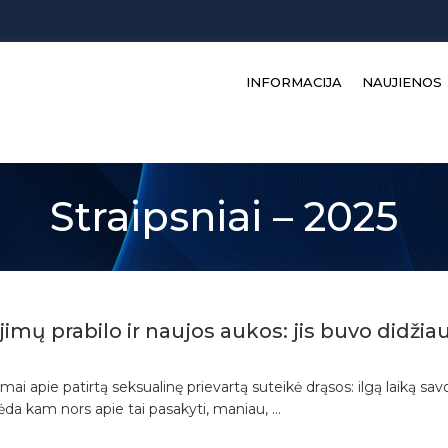
INFORMACIJA
NAUJIENOS
Straipsniai – 2025
jimų prabilo ir naujos aukos: jis buvo didžia
jimai apie patirtą seksualinę prievartą suteikė drąsos: ilgą laiką
ėda kam nors apie tai pasakyti, maniau, ...