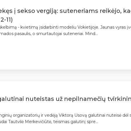
kęs į sekso vergiją: suteneriams reikėjo, 
2-11)
imą - kvietimą įsidarbinti modeliu Vokietijoje. Jaunas vyras įvei
 mados pasaulis, o smurtautojai suteneriai. Mind...
lutinai nuteistas už nepilnamečių tvirkinim
ginių organizatorių ir vedėją Viktorą Usovą galutinai nuteisė dėl 
ai Tautvilė Merkevičiūtė, teismas galutinį spre...