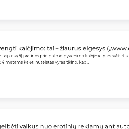
ngti kalėjimo: tai – žiaurus elgesys („www.de
ir taip esą šį pratinęs prie galimo gyvenimo kalėjime panevėžietis
k 4 metams kalėti nuteistas vyras tikino, kad...
gelbėti vaikus nuo erotinių reklamų ant au