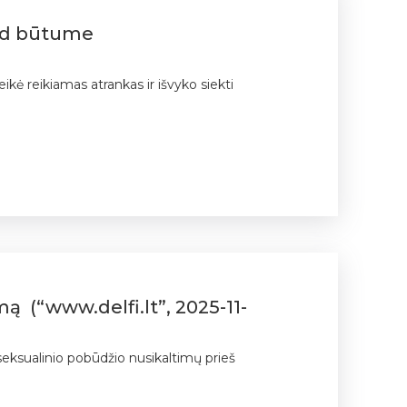
kad būtume
kė reikiamas atrankas ir išvyko siekti
ą (“www.delfi.lt”, 2025-11-
seksualinio pobūdžio nusikaltimų prieš