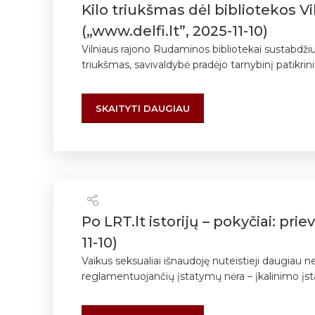
Kilo triukšmas dėl bibliotekos V
(„www.delfi.lt”, 2025-11-10)
Vilniaus rajono Rudaminos bibliotekai sustabdžiu
triukšmas, savivaldybė pradėjo tarnybinį patikrin
SKAITYTI DAUGIAU
Po LRT.lt istorijų – pokyčiai: pri
11-10)
Vaikus seksualiai išnaudoję nuteistieji daugiau 
reglamentuojančių įstatymų nėra – įkalinimo įsta