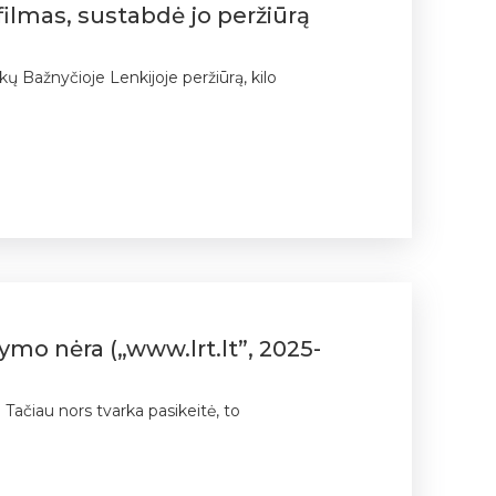
filmas, sustabdė jo peržiūrą
ų Bažnyčioje Lenkijoje peržiūrą, kilo
tymo nėra („www.lrt.lt”, 2025-
Tačiau nors tvarka pasikeitė, to