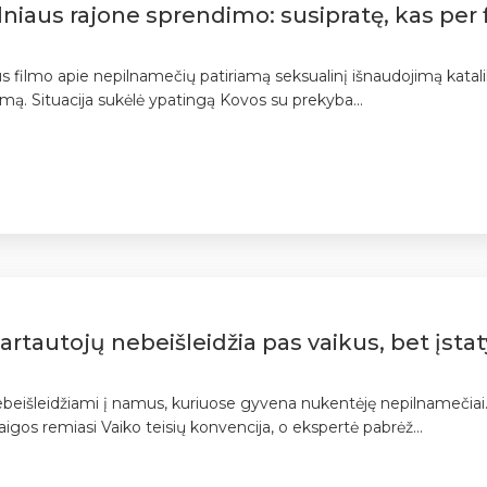
ilniaus rajone sprendimo: susipratę, kas per 
s filmo apie nepilnamečių patiriamą seksualinį išnaudojimą katalik
imą. Situacija sukėlė ypatingą Kovos su prekyba...
evartautojų nebeišleidžia pas vaikus, bet įsta
nebeišleidžiami į namus, kuriuose gyvena nukentėję nepilnamečiai. 
igos remiasi Vaiko teisių konvencija, o ekspertė pabrėž...