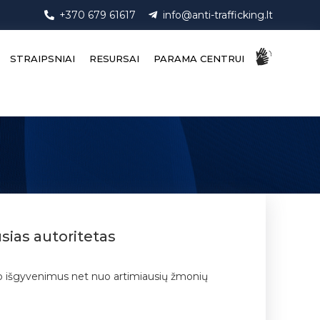
+370 679 61617
info@anti-trafficking.lt
STRAIPSNIAI
RESURSAI
PARAMA CENTRUI
usias autoritetas
 savo išgyvenimus net nuo artimiausių žmonių