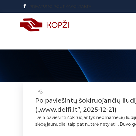
PRIVATUMO POLITIKA
KONTAKTAI
Po paviešintų šokiruojančių liudi
(„www.delfi.lt”, 2025-12-21)
Delfi paviešinti šokiruojantys nepilnamečių liudi
slėpę jaunuoliai taip pat nutarė netylėti. „Buvo g