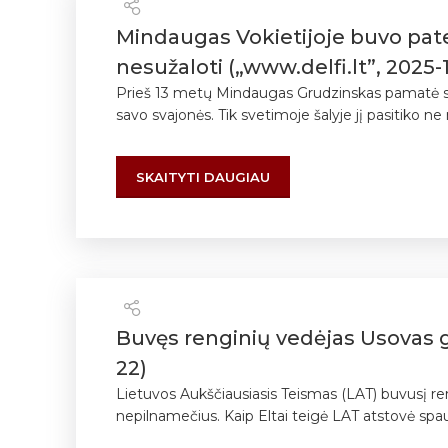
Mindaugas Vokietijoje buvo pate
nesužaloti („www.delfi.lt”, 2025-1
Prieš 13 metų Mindaugas Grudzinskas pamatė skelb
savo svajonės. Tik svetimoje šalyje jį pasitiko ne
SKAITYTI DAUGIAU
Buvęs renginių vedėjas Usovas ga
22)
Lietuvos Aukščiausiasis Teismas (LAT) buvusį ren
nepilnamečius. Kaip Eltai teigė LAT atstovė spaud