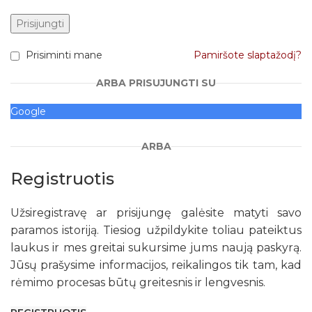
Prisijungti
Prisiminti mane
Pamiršote slaptažodį?
ARBA PRISUJUNGTI SU
Google
ARBA
Registruotis
Užsiregistravę ar prisijungę galėsite matyti savo
paramos istoriją. Tiesiog užpildykite toliau pateiktus
laukus ir mes greitai sukursime jums naują paskyrą.
Jūsų prašysime informacijos, reikalingos tik tam, kad
rėmimo procesas būtų greitesnis ir lengvesnis.