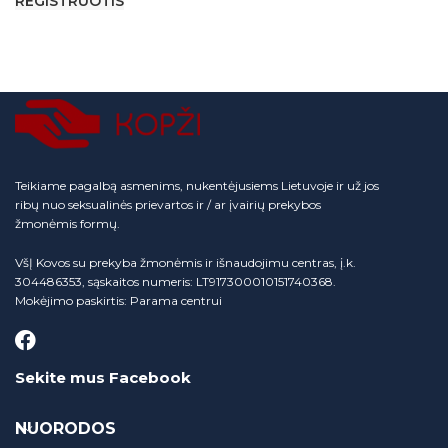
REGISTRUOTIS
Teikiame pagalbą asmenims, nukentėjusiems Lietuvoje ir už jos
ribų nuo seksualinės prievartos ir / ar įvairių prekybos
žmonėmis formų.
VšĮ Kovos su prekyba žmonėmis ir išnaudojimu centras, į.k.
304486353, sąskaitos numeris: LT917300010151740368.
Mokėjimo paskirtis: Parama centrui
Sekite mus Facebook
NUORODOS