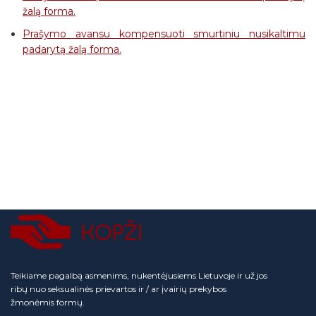
žalą forma
.
Prašymo avansu kompensuoti smurtiniu nusikaltimu
padarytą žalą forma.
Teikiame pagalbą asmenims, nukentėjusiems Lietuvoje ir už jos
ribų nuo seksualinės prievartos ir / ar įvairių prekybos
žmonėmis formų.