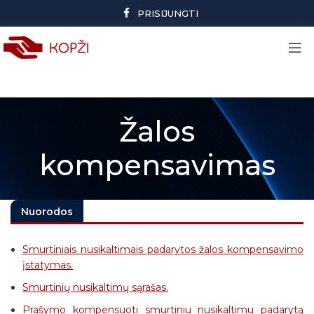
PRISIJUNGTI
Žalos
kompensavimas
Nuorodos
Smurtiniais nusikaltimais padarytos žalos kompensavimo
įstatymas.
Smurtinių nusikaltimų sąrašas
.
Prašymo kompensuoti smurtiniu nusikaltimu padarytą