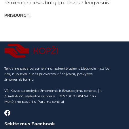
rėmimo procesas būtų greitesnis ir lengvesnis.
PRISIJUNGTI
Teikiame pagalbą asmenims, nukentėjusiems Lietuvoje ir už jos
ribų nuo seksualinės prievartos ir / ar įvairių prekybos
žmonėmis formų.
VšĮ Kovos su prekyba žmonėmis ir išnaudojimu centras, į.k.
304486353, sąskaitos numeris: LT917300010151740368.
Mokėjimo paskirtis: Parama centrui
Sekite mus Facebook