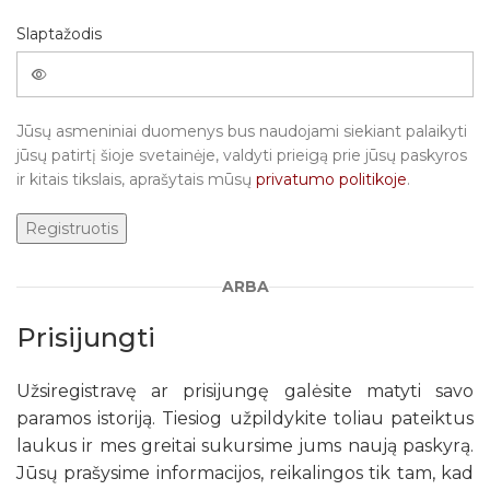
Slaptažodis
Jūsų asmeniniai duomenys bus naudojami siekiant palaikyti
jūsų patirtį šioje svetainėje, valdyti prieigą prie jūsų paskyros
ir kitais tikslais, aprašytais mūsų
privatumo politikoje
.
Registruotis
ARBA
Prisijungti
Užsiregistravę ar prisijungę galėsite matyti savo
paramos istoriją. Tiesiog užpildykite toliau pateiktus
laukus ir mes greitai sukursime jums naują paskyrą.
Jūsų prašysime informacijos, reikalingos tik tam, kad