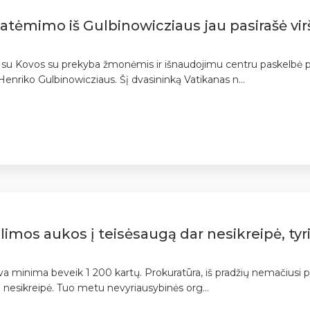
lo atėmimo iš Gulbinowicziaus jau pasirašė vi
 su Kovos su prekyba žmonėmis ir išnaudojimu centru paskelbė pet
 Henriko Gulbinowicziaus. Šį dvasininką Vatikanas n...
limos aukos į teisėsaugą dar nesikreipė, tyr
uva minima beveik 1 200 kartų. Prokuratūra, iš pradžių nemačiusi pag
ą nesikreipė. Tuo metu nevyriausybinės org...