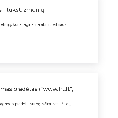
rš 1 tūkst. žmonių
iciją, kuria raginama atimti Vilniaus
imas pradėtas (“www.lrt.lt”,
rindo pradėti tyrimą, vėliau vis dėlto jį