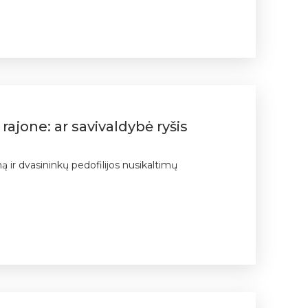
ajone: ar savivaldybė ryšis
ą ir dvasininkų pedofilijos nusikaltimų