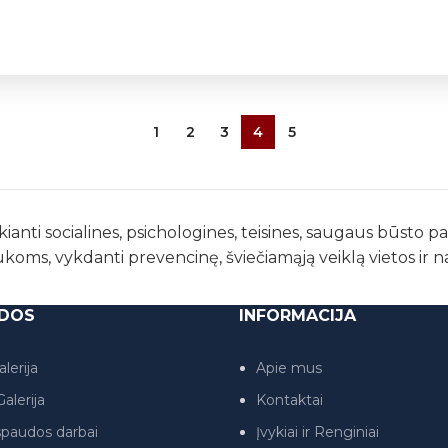
1
2
3
4
5
kianti socialines, psichologines, teisines, saugaus būsto 
ukoms, vykdanti prevencinę, šviečiamąją veiklą vietos ir 
DOS
INFORMACIJA
lerija
Apie mus
alerija
Kontaktai
paudos darbai
Įvykiai ir Renginiai