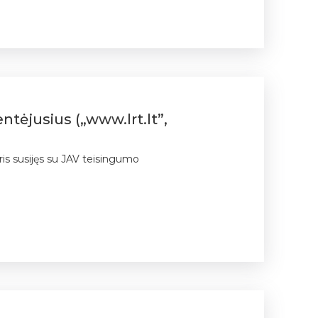
ntėjusius („www.lrt.lt”,
ris susijęs su JAV teisingumo