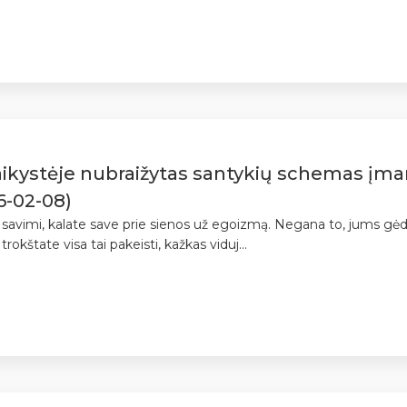
aikystėje nubraižytas santykių schemas į
6-02-08)
i savimi, kalate save prie sienos už egoizmą. Negana to, jums gėd
trokštate visa tai pakeisti, kažkas viduj...