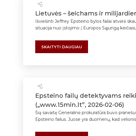
Lietuvės – šeichams ir milijardi
Išviešinti Jeffrey Epsteino bylos failai atvėrė 
situacija nuo įstojimo į Europos Sąjungą keičiasi,
SKAITYTI DAUGIAU
Epsteino failų detektyvams reiki
(„www.15min.lt”, 2026-02-06)
Šią savaitę Generalinė prokuratūra buvo pranešu
Epsteino failus. Juose yra duomenų, kad velionis 