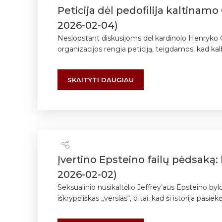
Peticija dėl pedofilija kaltinamo
2026-02-04)
Neslopstant diskusijoms dėl kardinolo Henryko G
organizacijos rengia peticiją, teigdamos, kad kalb
SKAITYTI DAUGIAU
Įvertino Epsteino failų pėdsaką:
2026-02-02)
Seksualinio nusikaltėlio Jeffrey’aus Epsteino byl
iškrypėliškas „verslas“, o tai, kad ši istorija pasiek