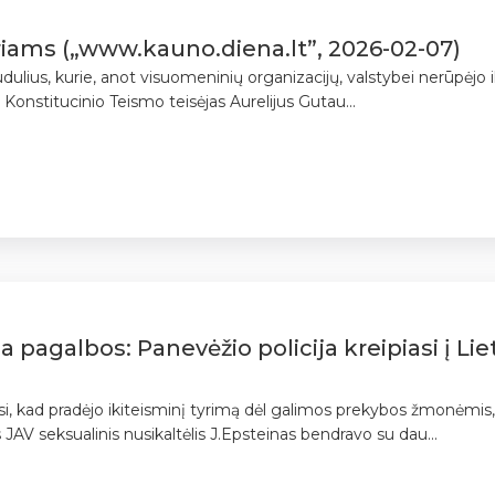
eriams („www.kauno.diena.lt”, 2026-02-07)
skaudulius, kurie, anot visuomeninių organizacijų, valstybei nerūp
 Konstitucinio Teismo teisėjas Aurelijus Gutau...
a pagalbos: Panevėžio policija kreipiasi į L
si, kad pradėjo ikiteisminį tyrimą dėl galimos prekybos žmonėmis
JAV seksualinis nusikaltėlis J.Epsteinas bendravo su dau...