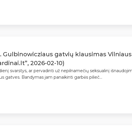
 Gulbinowicziaus gatvių klausimas Vilniaus r
dinai.lt”, 2026-02-10)
dienį svarstys, ar pervadinti už nepilnamečių seksualinį išnaudojim
s gatves. Bandymas jam panaikinti garbės pilieč...