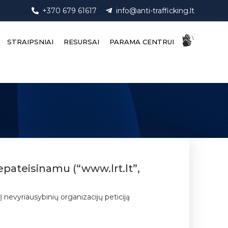
+370 679 61617
info@anti-trafficking.lt
STRAIPSNIAI
RESURSAI
PARAMA CENTRUI
epateisinamu (“www.lrt.lt”,
 nevyriausybinių organizacijų peticiją