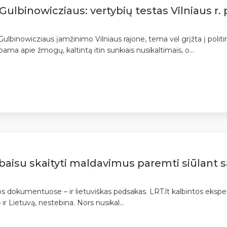
 Gulbinowicziaus: vertybių testas Vilniaus r. 
ulbinowicziaus įamžinimo Vilniaus rajone, tema vėl grįžta į polit
ama apie žmogų, kaltintą itin sunkiais nusikaltimais, o...
 baisu skaityti maldavimus paremti siūlant s
os dokumentuose – ir lietuviškas pėdsakas. LRT.lt kalbintos ekspert
ė ir Lietuvą, nestebina. Nors nusikal...