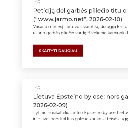
Peticiją dėl garbės piliečio titu
(“www.jarmo.net”, 2026-02-10)
Vasario mėnesį Lietuvos skeptikų draugija kartu
rajono garbės piliečio vardą iš velionio kardinolo
SKAITYTI DAUGIAU
Lietuva Epsteino bylose: nors ga
2026-02-09)
Lytinio nusikaltėlio Jeffrio Epsteino bylose Liet
inicijavo, nors kol kas galimos aukos į teisėsaug