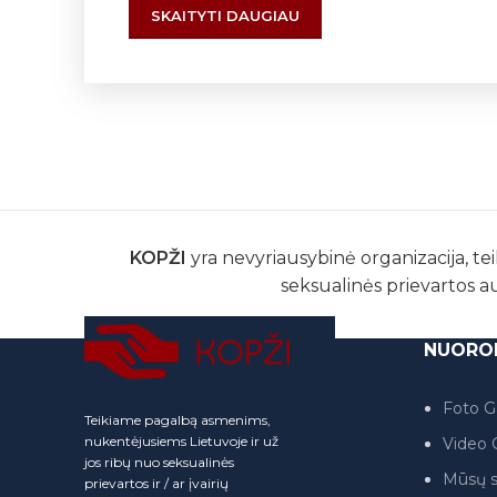
SKAITYTI DAUGIAU
KOPŽI
yra nevyriausybinė organizacija, tei
seksualinės prievartos a
NUORO
Foto Ga
Teikiame pagalbą asmenims,
nukentėjusiems Lietuvoje ir už
Video G
jos ribų nuo seksualinės
Mūsų s
prievartos ir / ar įvairių