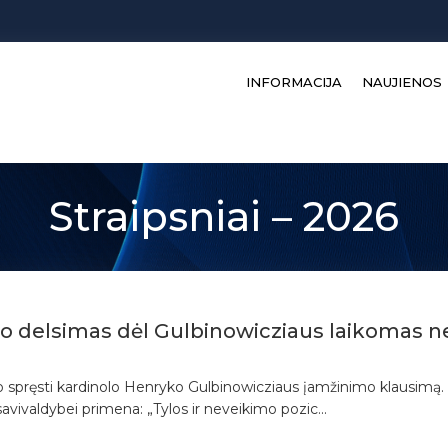
INFORMACIJA
NAUJIENOS
Straipsniai – 2026
ono delsimas dėl Gulbinowicziaus laikomas n
imo spręsti kardinolo Henryko Gulbinowicziaus įamžinimo klausimą. Į
avivaldybei primena: „Tylos ir neveikimo pozic...