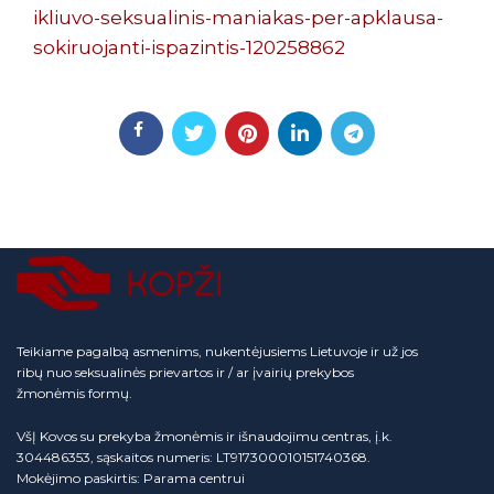
ikliuvo-seksualinis-maniakas-per-apklausa-
sokiruojanti-ispazintis-120258862
Teikiame pagalbą asmenims, nukentėjusiems Lietuvoje ir už jos
ribų nuo seksualinės prievartos ir / ar įvairių prekybos
žmonėmis formų.
VšĮ Kovos su prekyba žmonėmis ir išnaudojimu centras, į.k.
304486353, sąskaitos numeris: LT917300010151740368.
Mokėjimo paskirtis: Parama centrui