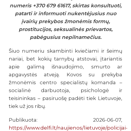
numeris +370 679 61617, skirtas konsultuoti,
patarti ir informuoti nukentėjusius nuo
įvairių prekybos žmonėmis formų,
prostitucijos, seksualinės prievartos,
pabėgusius nepilnamečius.
Šiuo numeriu skambinti kviečiami ir šeimų
nariai, bet kokių tarnybų atstovai, įtariantis
apie galimą išnaudojimo, smurto ar
apgavystės atveją. Kovos su prekyba
žmonėmis centro specialistų komanda –
socialinė darbuotoja, psichologė ir
teisininkas – pasiruošę padėti tiek Lietuvoje,
tiek už jos ribų.
Publikuota: 2026-06-07,
https://www.delfi.lt/naujienos/lietuvoje/policijai-