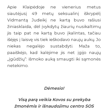
Apie Klaipėdoje ne vienerius metus
siautėjusį 49 metų seksualinį iškrypėlį
Vidmantą Judeikį ne kartą buvo rašiusi
žiniasklaida, dėl įvykdytų žiaurių nusikaltimų
jis taip pat ne kartą buvo įkalintas, tačiau
išėjęs į laisvę vis tiek ieškodavo naujų aukų. Jo
niekas negalėjo sustabdyti. Maža to,
paaiškėjo, kad kalėjime jis net įgijo naujų
„įgūdžių“: išmoko auką smaugti iki sąmonės
netekimo.
Dėmesio!
Visą parą veikia Kovos su prekyba
žmonėmis ir išnaudojimu centro SOS