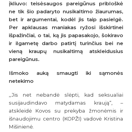
įkliuvo: teisėsaugos pareigūnus pribloškė
ne tik šio padaryto nusikaltimo žiaurumas,
bet ir argumentai, kodėl jis taip pasielgė.
Per apklausas maniakas ryžosi išskirtinei
išpažinčiai, o tai, ką jis papasakojo, šokiravo
ir ilgametę darbo patirtį turinčius bei ne
vieną kraupų nusikaltimą atskleidusius
pareigūnus.
Išmoko auką smaugti iki sąmonės
netekimo
,,Jis net nebandė slėpti, kad seksualiai
susijaudindavo matydamas kraują“, –
atskleidė Kovos su prekyba žmonėmis ir
išnaudojimu centro (KOPŽI) vadovė Kristina
Mišinienė.