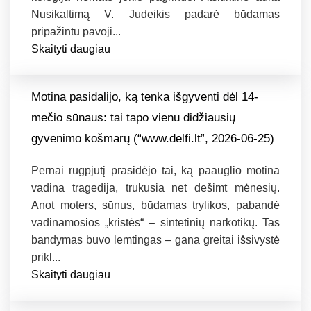
Nusikaltimą V. Judeikis padarė būdamas
pripažintu pavoji...
Skaityti daugiau
Motina pasidalijo, ką tenka išgyventi dėl 14-
mečio sūnaus: tai tapo vienu didžiausių
gyvenimo košmarų (“www.delfi.lt”, 2026-06-25)
Pernai rugpjūtį prasidėjo tai, ką paauglio motina
vadina tragedija, trukusia net dešimt mėnesių.
Anot moters, sūnus, būdamas trylikos, pabandė
vadinamosios „kristės“ – sintetinių narkotikų. Tas
bandymas buvo lemtingas – gana greitai išsivystė
prikl...
Skaityti daugiau