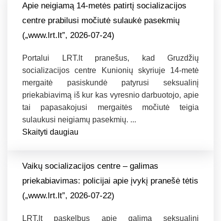
Apie neigiamą 14-metės patirtį socializacijos
centre prabilusi močiutė sulaukė pasekmių
(„www.lrt.lt”, 2026-07-24)
Portalui LRT.lt pranešus, kad Gruzdžių
socializacijos centre Kunionių skyriuje 14-metė
mergaitė pasiskundė patyrusi seksualinį
priekabiavimą iš kur kas vyresnio darbuotojo, apie
tai papasakojusi mergaitės močiutė teigia
sulaukusi neigiamų pasekmių. ...
Skaityti daugiau
Vaikų socializacijos centre – galimas
priekabiavimas: policijai apie įvykį pranešė tėtis
(„www.lrt.lt”, 2026-07-22)
LRT.lt paskelbus apie galimą seksualinį