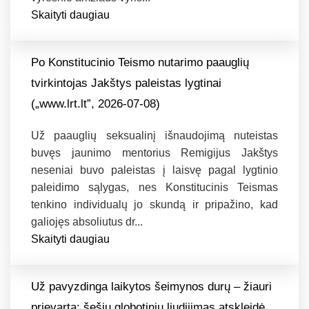
Skaityti daugiau
Po Konstitucinio Teismo nutarimo paauglių
tvirkintojas Jakštys paleistas lygtinai
(„www.lrt.lt”, 2026-07-08)
Už paauglių seksualinį išnaudojimą nuteistas
buvęs jaunimo mentorius Remigijus Jakštys
neseniai buvo paleistas į laisvę pagal lygtinio
paleidimo sąlygas, nes Konstitucinis Teismas
tenkino individualų jo skundą ir pripažino, kad
galiojęs absoliutus dr...
Skaityti daugiau
Už pavyzdinga laikytos šeimynos durų – žiauri
prievarta: šešių globotinių liudijimas atskleidė