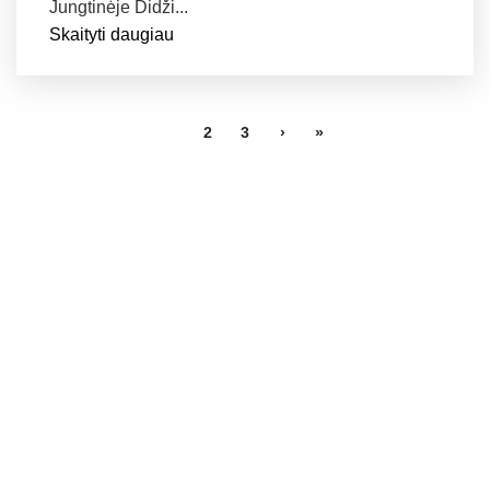
Jungtinėje Didži...
Skaityti daugiau
1
2
3
›
»
Teikiame pagalbą asmenims, nukentėjusiems Lietuvoje ir
už jos ribų nuo seksualinės prievartos ir / ar įvairių
prekybos žmonėmis formų.