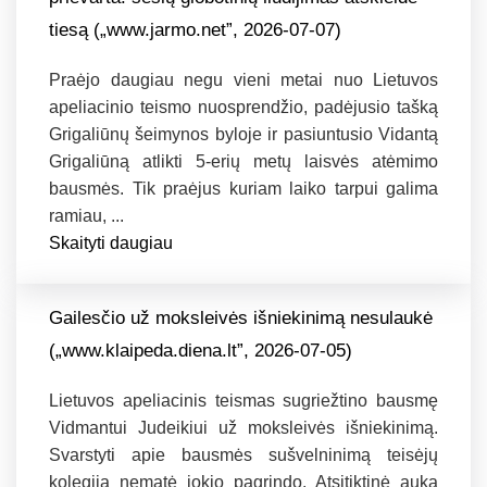
tiesą („www.jarmo.net”, 2026-07-07)
Praėjo daugiau negu vieni metai nuo Lietuvos
apeliacinio teismo nuosprendžio, padėjusio tašką
Grigaliūnų šeimynos byloje ir pasiuntusio Vidantą
Grigaliūną atlikti 5-erių metų laisvės atėmimo
bausmės. Tik praėjus kuriam laiko tarpui galima
ramiau, ...
Skaityti daugiau
Gailesčio už moksleivės išniekinimą nesulaukė
(„www.klaipeda.diena.lt”, 2026-07-05)
Lietuvos apeliacinis teismas sugriežtino bausmę
Vidmantui Judeikiui už moksleivės išniekinimą.
Svarstyti apie bausmės sušvelninimą teisėjų
kolegija nematė jokio pagrindo. Atsitiktinė auka