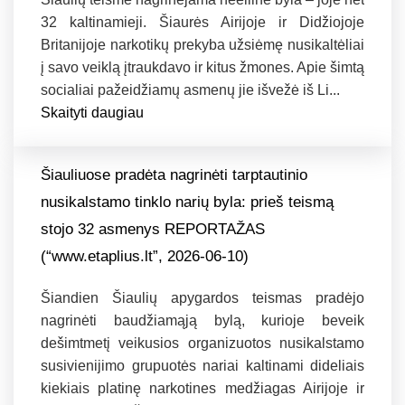
32 kaltinamieji. Šiaurės Airijoje ir Didžiojoje
Britanijoje narkotikų prekyba užsiėmę nusikaltėliai
į savo veiklą įtraukdavo ir kitus žmones. Apie šimtą
socialiai pažeidžiamų asmenų jie išvežė iš Li...
Skaityti daugiau
Šiauliuose pradėta nagrinėti tarptautinio
nusikalstamo tinklo narių byla: prieš teismą
stojo 32 asmenys REPORTAŽAS
(“www.etaplius.lt”, 2026-06-10)
Šiandien Šiaulių apygardos teismas pradėjo
nagrinėti baudžiamąją bylą, kurioje beveik
dešimtmetį veikusios organizuotos nusikalstamo
susivienijimo grupuotės nariai kaltinami dideliais
kiekiais platinę narkotines medžiagas Airijoje ir