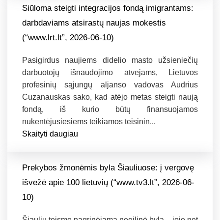
Siūloma steigti integracijos fondą imigrantams:
darbdaviams atsirastų naujas mokestis
(“www.lrt.lt”, 2026-06-10)
Pasigirdus naujiems didelio masto užsieniečių
darbuotojų išnaudojimo atvejams, Lietuvos
profesinių sąjungų aljanso vadovas Audrius
Cuzanauskas sako, kad atėjo metas steigti naują
fondą, iš kurio būtų finansuojamos
nukentėjusiesiems teikiamos teisinin...
Skaityti daugiau
Prekybos žmonėmis byla Šiauliuose: į vergovę
išvežė apie 100 lietuvių (“www.tv3.lt”, 2026-06-
10)
Šiaulių teisme nagrinėjama neeilinė byla – joje net