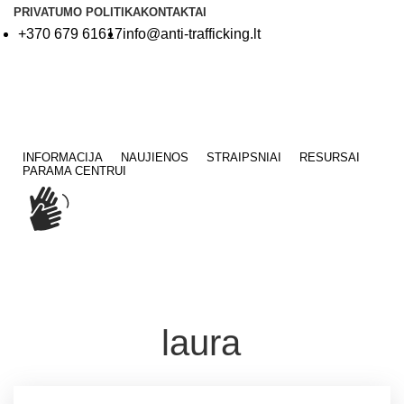
PRIVATUMO POLITIKA
KONTAKTAI
+370 679 61617
info@anti-trafficking.lt
Prisijungti
INFORMACIJA
NAUJIENOS
STRAIPSNIAI
RESURSAI
PARAMA CENTRUI
Posts by
laura