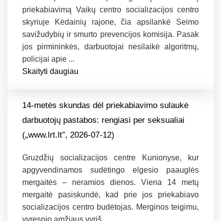
priekabiavimą Vaikų centro socializacijos centro
skyriuje Kėdainių rajone, čia apsilankė Seimo
savižudybių ir smurto prevencijos komisija. Pasak
jos pirmininkės, darbuotojai nesilaikė algoritmų,
policijai apie ...
Skaityti daugiau
14-metės skundas dėl priekabiavimo sulaukė
darbuotojų pastabos: rengiasi per seksualiai
(„www.lrt.lt”, 2026-07-12)
Gruzdžių socializacijos centre Kunionyse, kur
apgyvendinamos sudėtingo elgesio paauglės
mergaitės – neramios dienos. Viena 14 metų
mergaitė pasiskundė, kad prie jos priekabiavo
socializacijos centro budėtojas. Merginos teigimu,
vyresnio amžiaus vyriš...