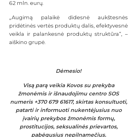
62 mln. eurų.
„Augimą palaikė didesnė aukštesnės
pridėtinės vertės produktų dalis, efektyvesnė
veikla ir palankesnė produktų struktūra“, –
aiškino grupė.
Dėmesio!
Visą parą veikia Kovos su prekyba
žmonėmis ir išnaudojimu centro SOS
numeris +370 679 61617, skirtas konsultuoti,
patarti ir informuoti nukentėjusius nuo
įvairių prekybos žmonėmis formų,
prostitucijos, seksualinės prievartos,
pabėgusius nepilnamečius.