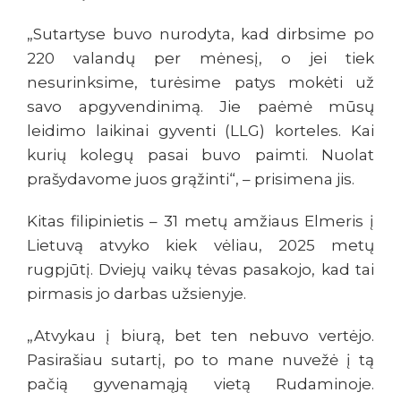
„Sutartyse buvo nurodyta, kad dirbsime po
220 valandų per mėnesį, o jei tiek
nesurinksime, turėsime patys mokėti už
savo apgyvendinimą. Jie paėmė mūsų
leidimo laikinai gyventi (LLG) korteles. Kai
kurių kolegų pasai buvo paimti. Nuolat
prašydavome juos grąžinti“, – prisimena jis.
Kitas filipinietis – 31 metų amžiaus Elmeris į
Lietuvą atvyko kiek vėliau, 2025 metų
rugpjūtį. Dviejų vaikų tėvas pasakojo, kad tai
pirmasis jo darbas užsienyje.
„Atvykau į biurą, bet ten nebuvo vertėjo.
Pasirašiau sutartį, po to mane nuvežė į tą
pačią gyvenamąją vietą Rudaminoje.