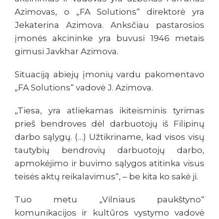
Azimovas, o „FA Solutions“ direktorė yra
Jekaterina Azimova. Anksčiau pastarosios
įmonės akcininke yra buvusi 1946 metais
gimusi Javkhar Azimova.
Situaciją abiejų įmonių vardu pakomentavo
„FA Solutions“ vadovė J. Azimova.
„Tiesa, yra atliekamas ikiteisminis tyrimas
prieš bendroves dėl darbuotojų iš Filipinų
darbo sąlygų. (…) Užtikriname, kad visos visų
tautybių bendrovių darbuotojų darbo,
apmokėjimo ir buvimo sąlygos atitinka visus
teisės aktų reikalavimus“, – be kita ko sakė ji.
Tuo metu „Vilniaus paukštyno“
komunikacijos ir kultūros vystymo vadovė