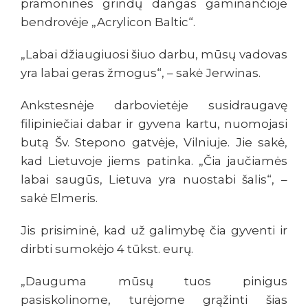
pramonines grindų dangas gaminančioje
bendrovėje „Acrylicon Baltic“.
„Labai džiaugiuosi šiuo darbu, mūsų vadovas
yra labai geras žmogus“, – sakė Jerwinas.
Ankstesnėje darbovietėje susidraugavę
filipiniečiai dabar ir gyvena kartu, nuomojasi
butą Šv. Stepono gatvėje, Vilniuje. Jie sakė,
kad Lietuvoje jiems patinka. „Čia jaučiamės
labai saugūs, Lietuva yra nuostabi šalis“, –
sakė Elmeris.
Jis prisiminė, kad už galimybę čia gyventi ir
dirbti sumokėjo 4 tūkst. eurų.
„Dauguma mūsų tuos pinigus
pasiskolinome, turėjome grąžinti šias