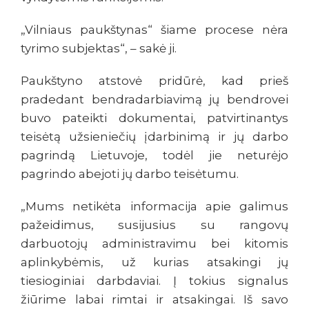
„Vilniaus paukštynas“ šiame procese nėra
tyrimo subjektas“, – sakė ji.
Paukštyno atstovė pridūrė, kad prieš
pradedant bendradarbiavimą jų bendrovei
buvo pateikti dokumentai, patvirtinantys
teisėtą užsieniečių įdarbinimą ir jų darbo
pagrindą Lietuvoje, todėl jie neturėjo
pagrindo abejoti jų darbo teisėtumu.
„Mums netikėta informacija apie galimus
pažeidimus, susijusius su rangovų
darbuotojų administravimu bei kitomis
aplinkybėmis, už kurias atsakingi jų
tiesioginiai darbdaviai. Į tokius signalus
žiūrime labai rimtai ir atsakingai. Iš savo