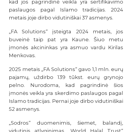
kad jos pagrindinė veikla yra sertifikavimo
paslaugos pagal Islamo tradicijas. 2024
metais joje dirbo vidutiniškai 37 asmenys.
„FA Solutions“ įsteigta 2024 metais, jos
buveinė taip pat yra Kaune. Šiuo metu
įmonės akcininkas yra asmuo vardu Kirilas
Menkovas.
2025 metais „FA Solutions“ gavo 1,1 mln. eurų
pajamų, uždirbo 139 tūkst. eurų grynojo
pelno. Nurodoma, kad pagrindinė šios
įmonės veikla yra skerdimo paslaugos pagal
Islamo tradicijas. Pernai joje dirbo vidutiniškai
52 asmenys.
„Sodros“ duomenimis, šiemet, balandį,
vidutinis atlyginimas „World Halal Trust“