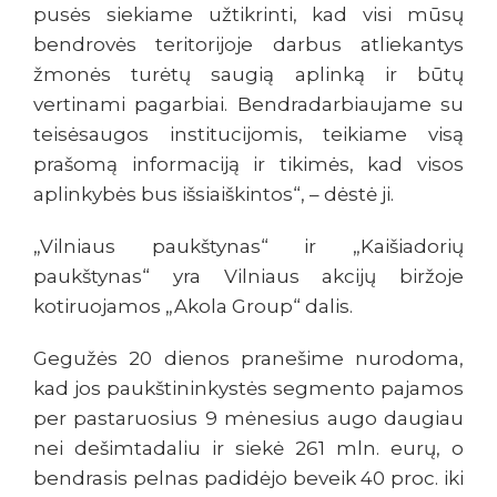
pusės siekiame užtikrinti, kad visi mūsų
bendrovės teritorijoje darbus atliekantys
žmonės turėtų saugią aplinką ir būtų
vertinami pagarbiai. Bendradarbiaujame su
teisėsaugos institucijomis, teikiame visą
prašomą informaciją ir tikimės, kad visos
aplinkybės bus išsiaiškintos“, – dėstė ji.
„Vilniaus paukštynas“ ir „Kaišiadorių
paukštynas“ yra Vilniaus akcijų biržoje
kotiruojamos „Akola Group“ dalis.
Gegužės 20 dienos pranešime nurodoma,
kad jos paukštininkystės segmento pajamos
per pastaruosius 9 mėnesius augo daugiau
nei dešimtadaliu ir siekė 261 mln. eurų, o
bendrasis pelnas padidėjo beveik 40 proc. iki