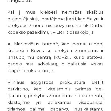
saugiausiai.
Kai į mus kreipėsi nemažas skaičius
nukentėjusiųjų, pradėjome įtarti, kad čia yra ir
prekybos žmonėmis požymių, ne tik Darbo
kodekso pažeidimų“, – LRT.lt pasakojo jis.
A. Markevičius nurodė, kad pernai rudenį
kreipėsi į Kovos su prekyba žmonėmis ir
išnaudojimu centrą (KOPŽI), kurio atstovai
padėjo rasti advokatą, o galiausiai viskas
baigėsi prokuratūroje.
Vilniaus apygardos prokuratūra LRT.lt
patvirtino, kad ikiteisminis tyrimas dėl,
įtariama, prekybos žmonėmis ir dokumentų
klastojimo yra atliekamas, visapusiškai
tiriamos galimai padarytų nusikalstamų