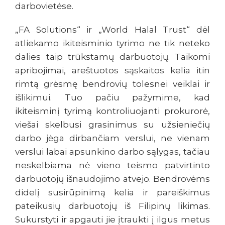
darbovietėse.
„FA Solutions“ ir „World Halal Trust“ dėl
atliekamo ikiteisminio tyrimo ne tik neteko
dalies taip trūkstamų darbuotojų. Taikomi
apribojimai, areštuotos sąskaitos kelia itin
rimtą grėsmę bendrovių tolesnei veiklai ir
išlikimui. Tuo pačiu pažymime, kad
ikiteisminį tyrimą kontroliuojanti prokurorė,
viešai skelbusi grasinimus su užsieniečių
darbo jėga dirbančiam verslui, ne vienam
verslui labai apsunkino darbo sąlygas, tačiau
neskelbiama nė vieno teismo patvirtinto
darbuotojų išnaudojimo atvejo. Bendrovėms
didelį susirūpinimą kelia ir pareiškimus
pateikusių darbuotojų iš Filipinų likimas.
Sukurstyti ir apgauti jie įtraukti į ilgus metus