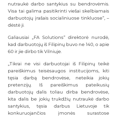
nutraukė darbo santykius su bendrovėmis.
Visa tai galima pasitikrinti viešai skelbiamais
darbuotojų įrašais socialiniuose tinkluose“, –
dėstė ji.
Galiausiai „FA Solutions“ direktorė nurodė,
kad darbuotojų iš Filipinų buvo ne 140, o apie
60 ir jie dirbo tik Vilniuje.
„Tikrai ne visi darbuotojai iš Filipinų teikė
pareiškimus teisėsaugos institucijoms, kiti
tęsia darbą bendrovėse, neteikia jokių
pretenzijų. Iš pareiškimus pateikusių
darbuotojų dalis toliau dirba bendrovėse,
kita dalis be jokių trukdžių nutraukė darbo
santykius, tęsia darbus Lietuvoje tik
konkuruojančios įmonės surastose