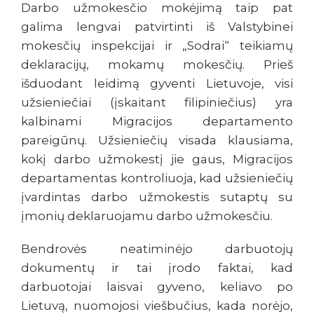
Darbo užmokesčio mokėjimą taip pat
galima lengvai patvirtinti iš Valstybinei
mokesčių inspekcijai ir „Sodrai“ teikiamų
deklaracijų, mokamų mokesčių. Prieš
išduodant leidimą gyventi Lietuvoje, visi
užsieniečiai (įskaitant filipiniečius) yra
kalbinami Migracijos departamento
pareigūnų. Užsieniečių visada klausiama,
kokį darbo užmokestį jie gaus, Migracijos
departamentas kontroliuoja, kad užsieniečių
įvardintas darbo užmokestis sutaptų su
įmonių deklaruojamu darbo užmokesčiu.
Bendrovės neatiminėjo darbuotojų
dokumentų ir tai įrodo faktai, kad
darbuotojai laisvai gyveno, keliavo po
Lietuvą, nuomojosi viešbučius, kada norėjo,