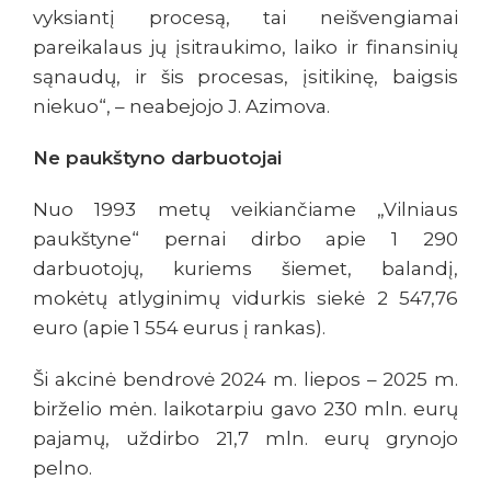
vyksiantį procesą, tai neišvengiamai
pareikalaus jų įsitraukimo, laiko ir finansinių
sąnaudų, ir šis procesas, įsitikinę, baigsis
niekuo“, – neabejojo J. Azimova.
Ne paukštyno darbuotojai
Nuo 1993 metų veikiančiame „Vilniaus
paukštyne“ pernai dirbo apie 1 290
darbuotojų, kuriems šiemet, balandį,
mokėtų atlyginimų vidurkis siekė 2 547,76
euro (apie 1 554 eurus į rankas).
Ši akcinė bendrovė 2024 m. liepos – 2025 m.
birželio mėn. laikotarpiu gavo 230 mln. eurų
pajamų, uždirbo 21,7 mln. eurų grynojo
pelno.