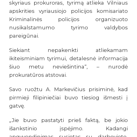
skyriaus prokuroras, tyrimą atlieka Vilniaus
apskrities vyriausiojo policijos komisariato
Kriminalinės policijos organizuoto
nusikalstamumo tyrimo valdybos
pareigūnai.
Siekiant nepakenkti atliekamam
ikiteisminiam tyrimui, detalesnė informacija
šiuo metu neviešintina“, – nurodė
prokuratūros atstovai.
Savo ruožtu A. Markevičius prisiminė, kad
pirmieji filipiniečiai buvo tiesiog išmesti į
gatvę.
„Jie buvo pastatyti prieš faktą, be jokio
išankstinio įspėjimo. Kadangi
apgyvendinimas susietas su darboviete,