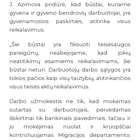
J. Azimova pridūrė, kad būstai, kuriame
gyvena ir gyveno bendrovių darbuotojai, yra
gyvenamosios paskirties, atitinka visus
reikalavimus.
„Šie būstai yra fiksuoti teisėsaugos
pareigūnų, neabejojame, kad jokių
neatitikimų esamiems reikalavimams, šie
būstai neturi. Darbuotojų darbo sąlygos yra
tokios pačios kaip visų tautybių, atitinkančios
visus teisės aktų reikalavimus.
Darbo užmokestis ne tik, kad mokamas
sutartas su darbuotojais, pervedamas
išskirtinai tik bankiniais pavedimais, tačiau ir
jo mokėjimas nuolat ir kruopščiai
kontroliuojamas Migracijos departamento.