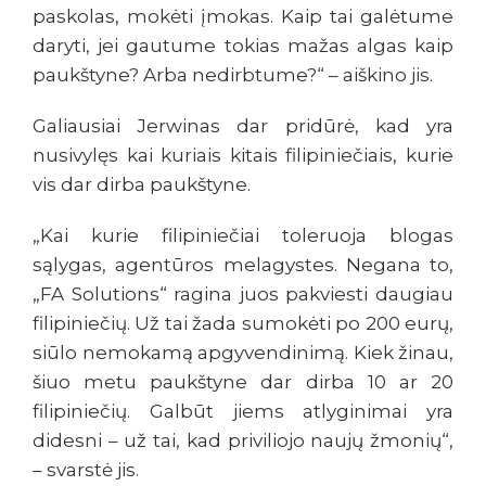
paskolas, mokėti įmokas. Kaip tai galėtume
daryti, jei gautume tokias mažas algas kaip
paukštyne? Arba nedirbtume?“ – aiškino jis.
Galiausiai Jerwinas dar pridūrė, kad yra
nusivylęs kai kuriais kitais filipiniečiais, kurie
vis dar dirba paukštyne.
„Kai kurie filipiniečiai toleruoja blogas
sąlygas, agentūros melagystes. Negana to,
„FA Solutions“ ragina juos pakviesti daugiau
filipiniečių. Už tai žada sumokėti po 200 eurų,
siūlo nemokamą apgyvendinimą. Kiek žinau,
šiuo metu paukštyne dar dirba 10 ar 20
filipiniečių. Galbūt jiems atlyginimai yra
didesni – už tai, kad priviliojo naujų žmonių“,
– svarstė jis.