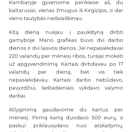
Kambaryje gyvenome penkiese: aš, du
baltarusiai, vienas žmogus iš Kirgizijos, o dar
vieno tautybės neišsiaiškinau.
Kitą dieną nuėjau į paukštyną dirbti
gamyboje. Mano grafikas buvo dvi darbo
dienos ir dvi laisvos dienos. Jei nepasiekdavai
220 valandų per mėnesį ribos, turėjai mokėti
už apgyvendinimą. Kartais dirbdavau po 17
valandų per dieną, bet vis tiek
nepasiekdavau. Kartais darbo nebūdavo,
pavyzdžiui, šeštadieniais vykdavo valymo
darbai.
Atlyginimą gaudavome du kartus per
mėnesį. Pirmą kartą duodavo 500 eurų, o
paskui priklausydavo nuo atskaitymų.