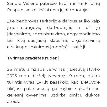
Sandra Vičienė pabrėžė, kad minimi Filipinų
Respublikos piliečiai nėra jų darbuotojai.
„Jie bendrovės teritorijoje darbus atliko kaip
įmonių-rangovių darbuotojai, o už jų
įdarbinimo, administravimo, apgyvendinimo
bei kitų susijusių klausimų organizavimą
atsakingos minimos įmonės“, – sakė ji.
Tyrimas pradėtas rudenį
26 metų amžiaus Jerwinas į Lietuvą atvyko
2025 metų birželį. Nevedęs, 9 metų dukrą
turintis vyras LRT.lt pasakojo, kad Lietuvoje
tikėjosi palankesnių galimybių sukurti sau
geresnį gyvenimą, uždirbti pinigų dukros
ateičiai.