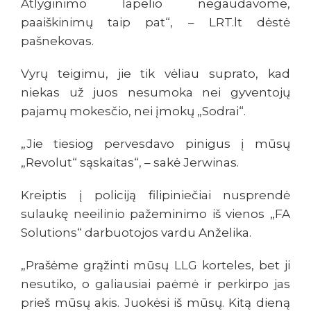
Atlyginimo lapelio negaudavome,
paaiškinimų taip pat“, – LRT.lt dėstė
pašnekovas.
Vyrų teigimu, jie tik vėliau suprato, kad
niekas už juos nesumoka nei gyventojų
pajamų mokesčio, nei įmokų „Sodrai“.
„Jie tiesiog pervesdavo pinigus į mūsų
„Revolut“ sąskaitas“, – sakė Jerwinas.
Kreiptis į policiją filipiniečiai nusprendė
sulaukę neeilinio pažeminimo iš vienos „FA
Solutions“ darbuotojos vardu Anželika.
„Prašėme grąžinti mūsų LLG korteles, bet ji
nesutiko, o galiausiai paėmė ir perkirpo jas
prieš mūsų akis. Juokėsi iš mūsų. Kitą dieną