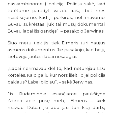
paskambinome į policiją. Policija sakė, kad
turėtume parodyti vaizdo įrašą, bet mes
nesitikėjome, kad ji perkirps, nefilmavome.
Buvau sukrėstas, juk tai mūsų dokumentai.
Buvau labai išsigandęs“, – pasakojo Jerwinas.
Šiuo metu tiek jis, tiek Elmeris turi naujus
asmens dokumentus. Jie pasakojo, kad be jų
Lietuvoje jautėsi labai nesaugiai.
„Labai nerimavau dėl to, kad neturėjau LLG
kortelės. Kaip galiu kur nors išeiti, o jei policija
paklaus? Labai bijojau“, – sakė Jerwinas.
Jis Rudaminoje esančiame paukštyne
išdirbo apie pusę metų, Elmeris – kiek
mažiau. Dabar jie abu jau turi kitą darbą