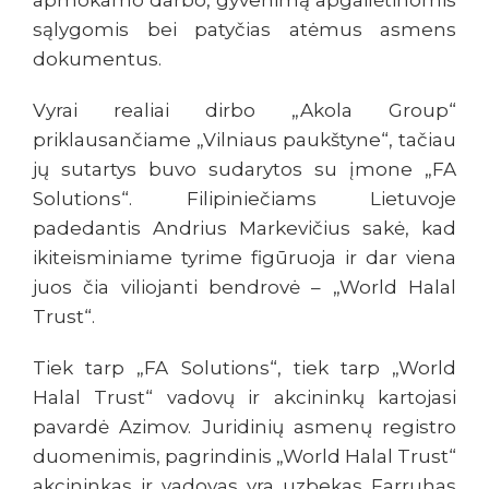
apmokamo darbo, gyvenimą apgailėtinomis
sąlygomis bei patyčias atėmus asmens
dokumentus.
Vyrai realiai dirbo „Akola Group“
priklausančiame „Vilniaus paukštyne“, tačiau
jų sutartys buvo sudarytos su įmone „FA
Solutions“. Filipiniečiams Lietuvoje
padedantis Andrius Markevičius sakė, kad
ikiteisminiame tyrime figūruoja ir dar viena
juos čia viliojanti bendrovė – „World Halal
Trust“.
Tiek tarp „FA Solutions“, tiek tarp „World
Halal Trust“ vadovų ir akcininkų kartojasi
pavardė Azimov. Juridinių asmenų registro
duomenimis, pagrindinis „World Halal Trust“
akcininkas ir vadovas yra uzbekas Farruhas