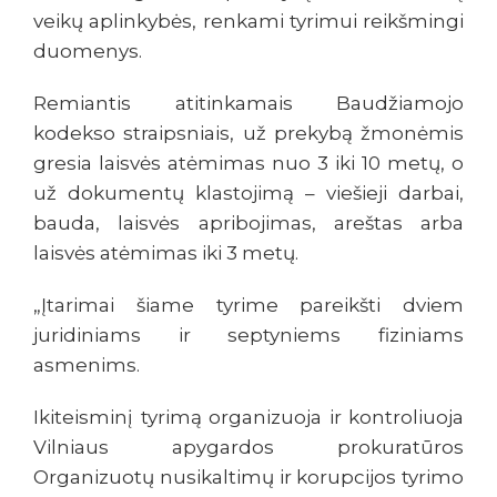
veikų aplinkybės, renkami tyrimui reikšmingi
duomenys.
Remiantis atitinkamais Baudžiamojo
kodekso straipsniais, už prekybą žmonėmis
gresia laisvės atėmimas nuo 3 iki 10 metų, o
už dokumentų klastojimą – viešieji darbai,
bauda, laisvės apribojimas, areštas arba
laisvės atėmimas iki 3 metų.
„Įtarimai šiame tyrime pareikšti dviem
juridiniams ir septyniems fiziniams
asmenims.
Ikiteisminį tyrimą organizuoja ir kontroliuoja
Vilniaus apygardos prokuratūros
Organizuotų nusikaltimų ir korupcijos tyrimo