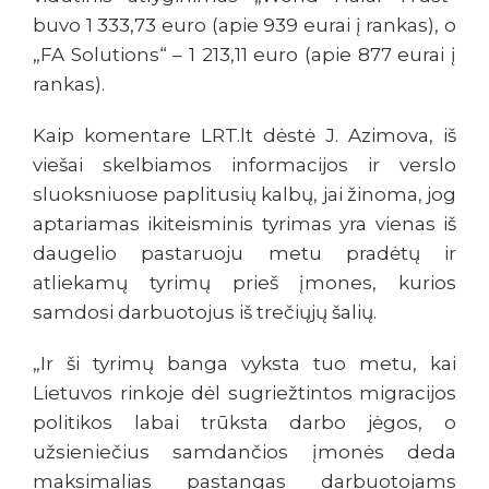
buvo 1 333,73 euro (apie 939 eurai į rankas), o
„FA Solutions“ – 1 213,11 euro (apie 877 eurai į
rankas).
Kaip komentare LRT.lt dėstė J. Azimova, iš
viešai skelbiamos informacijos ir verslo
sluoksniuose paplitusių kalbų, jai žinoma, jog
aptariamas ikiteisminis tyrimas yra vienas iš
daugelio pastaruoju metu pradėtų ir
atliekamų tyrimų prieš įmones, kurios
samdosi darbuotojus iš trečiųjų šalių.
„Ir ši tyrimų banga vyksta tuo metu, kai
Lietuvos rinkoje dėl sugriežtintos migracijos
politikos labai trūksta darbo jėgos, o
užsieniečius samdančios įmonės deda
maksimalias pastangas darbuotojams