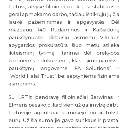
Lietuvą atvykę filipiniečiai tikėjosi stabilaus ir
gerai apmokamo darbo, tačiau iš tikrųjų jų čia
laukė pažeminimas ir apgavystės. Dėl
maždaug 140 Rudaminos ir Kaišiadorių
paukštynuose dirbusių asmenų Vilniaus
apygardos prokuratūra šiuo metu atlieka
ikiteisminį tyrimą. Įtarimai dėl prekybos
žmonėmis ir dokumentų klastojimo pareikšti
paukštynų rangovėms „FA Solutions“ ir
„World Halal Trust“ bei septyniems fiziniams
asmenims.
Su LRT.lt bendravę filipiniečiai Jerwinas ir
Elmeris pasakojo, kad vien už galimybę dirbti
Lietuvoje agentūrai sumokėjo po 4 tūkst.
eurų. Už šią sumą jie gavo sunkaus ir prastai