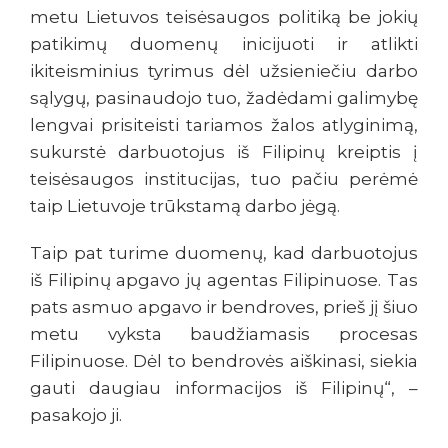
metu Lietuvos teisėsaugos politiką be jokių
patikimų duomenų inicijuoti ir atlikti
ikiteisminius tyrimus dėl užsieniečiu darbo
sąlygų, pasinaudojo tuo, žadėdami galimybę
lengvai prisiteisti tariamos žalos atlyginimą,
sukurstė darbuotojus iš Filipinų kreiptis į
teisėsaugos institucijas, tuo pačiu perėmė
taip Lietuvoje trūkstamą darbo jėgą.
Taip pat turime duomenų, kad darbuotojus
iš Filipinų apgavo jų agentas Filipinuose. Tas
pats asmuo apgavo ir bendroves, prieš jį šiuo
metu vyksta baudžiamasis procesas
Filipinuose. Dėl to bendrovės aiškinasi, siekia
gauti daugiau informacijos iš Filipinų“, –
pasakojo ji.