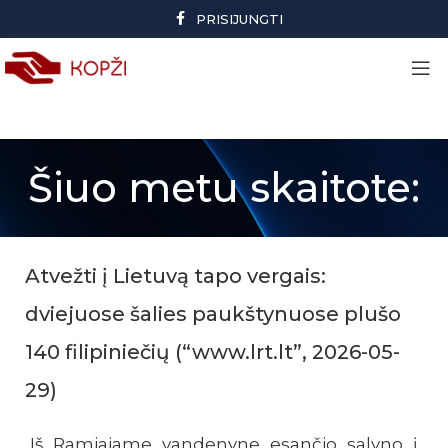
PRISIJUNGTI
Šiuo metu skaitote:
Atvežti į Lietuvą tapo vergais:
dviejuose šalies paukštynuose plušo
140 filipiniečių (“www.lrt.lt”, 2026-05-
29)
Iš Ramiajame vandenyne esančio salyno į