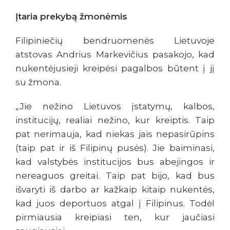
Įtaria prekybą žmonėmis
Filipiniečių bendruomenės Lietuvoje
atstovas Andrius Markevičius pasakojo, kad
nukentėjusieji kreipėsi pagalbos būtent į jį
su žmona.
„Jie nežino Lietuvos įstatymų, kalbos,
institucijų, realiai nežino, kur kreiptis. Taip
pat nerimauja, kad niekas jais nepasirūpins
(taip pat ir iš Filipinų pusės). Jie baiminasi,
kad valstybės institucijos bus abejingos ir
nereaguos greitai. Taip pat bijo, kad bus
išvaryti iš darbo ar kažkaip kitaip nukentės,
kad juos deportuos atgal į Filipinus. Todėl
pirmiausia kreipiasi ten, kur jaučiasi