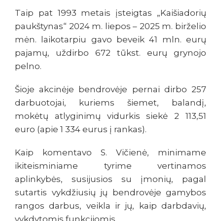
Taip pat 1993 metais įsteigtas „Kaišiadorių
paukštynas“ 2024 m. liepos – 2025 m. birželio
mėn. laikotarpiu gavo beveik 41 mln. eurų
pajamų, uždirbo 672 tūkst. eurų grynojo
pelno.
Šioje akcinėje bendrovėje pernai dirbo 257
darbuotojai, kuriems šiemet, balandį,
mokėtų atlyginimų vidurkis siekė 2 113,51
euro (apie 1 334 eurus į rankas).
Kaip komentavo S. Vičienė, minimame
ikiteisminiame tyrime vertinamos
aplinkybės, susijusios su įmonių, pagal
sutartis vykdžiusių jų bendrovėje gamybos
rangos darbus, veikla ir jų, kaip darbdavių,
vykdytomis funkcijomis.