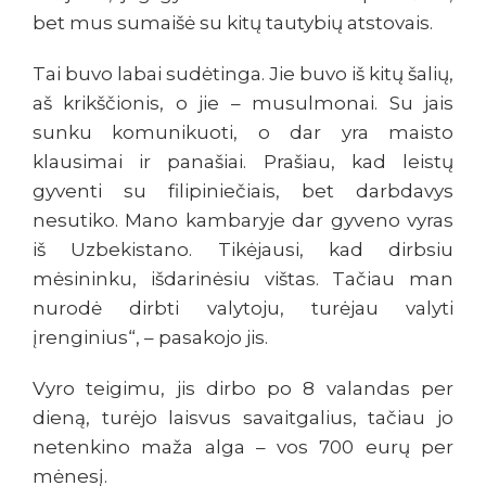
bet mus sumaišė su kitų tautybių atstovais.
Tai buvo labai sudėtinga. Jie buvo iš kitų šalių,
aš krikščionis, o jie – musulmonai. Su jais
sunku komunikuoti, o dar yra maisto
klausimai ir panašiai. Prašiau, kad leistų
gyventi su filipiniečiais, bet darbdavys
nesutiko. Mano kambaryje dar gyveno vyras
iš Uzbekistano. Tikėjausi, kad dirbsiu
mėsininku, išdarinėsiu vištas. Tačiau man
nurodė dirbti valytoju, turėjau valyti
įrenginius“, – pasakojo jis.
Vyro teigimu, jis dirbo po 8 valandas per
dieną, turėjo laisvus savaitgalius, tačiau jo
netenkino maža alga – vos 700 eurų per
mėnesį.