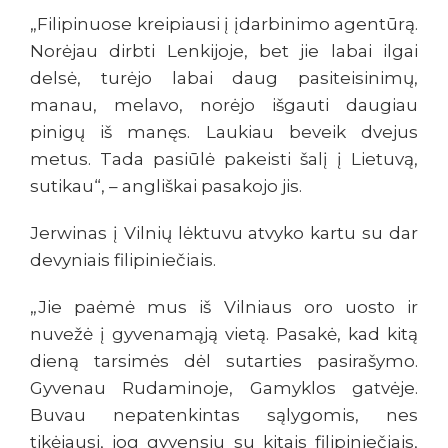
„Filipinuose kreipiausi į įdarbinimo agentūrą.
Norėjau dirbti Lenkijoje, bet jie labai ilgai
delsė, turėjo labai daug pasiteisinimų,
manau, melavo, norėjo išgauti daugiau
pinigų iš manęs. Laukiau beveik dvejus
metus. Tada pasiūlė pakeisti šalį į Lietuvą,
sutikau“, – angliškai pasakojo jis.
Jerwinas į Vilnių lėktuvu atvyko kartu su dar
devyniais filipiniečiais.
„Jie paėmė mus iš Vilniaus oro uosto ir
nuvežė į gyvenamąją vietą. Pasakė, kad kitą
dieną tarsimės dėl sutarties pasirašymo.
Gyvenau Rudaminoje, Gamyklos gatvėje.
Buvau nepatenkintas sąlygomis, nes
tikėjausi, jog gyvensiu su kitais filipiniečiais,