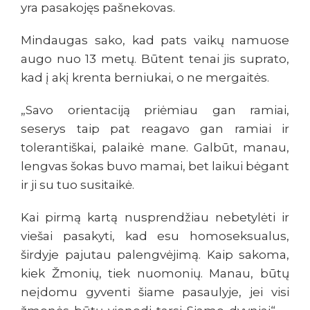
yra pasakojęs pašnekovas.
Mindaugas sako, kad pats vaikų namuose
augo nuo 13 metų. Būtent tenai jis suprato,
kad į akį krenta berniukai, o ne mergaitės.
„Savo orientaciją priėmiau gan ramiai,
seserys taip pat reagavo gan ramiai ir
tolerantiškai, palaikė mane. Galbūt, manau,
lengvas šokas buvo mamai, bet laikui bėgant
ir ji su tuo susitaikė.
Kai pirmą kartą nusprendžiau nebetylėti ir
viešai pasakyti, kad esu homoseksualus,
širdyje pajutau palengvėjimą. Kaip sakoma,
kiek Žmonių, tiek nuomonių. Manau, būtų
neįdomu gyventi šiame pasaulyje, jei visi