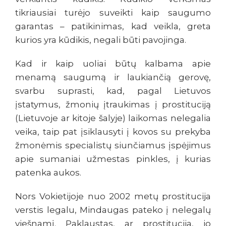
tikriausiai turėjo suveikti kaip saugumo
garantas – patikinimas, kad veikla, greta
kurios yra kūdikis, negali būti pavojinga.
Kad ir kaip uoliai būtų kalbama apie
menamą saugumą ir laukiančią gerovę,
svarbu suprasti, kad, pagal Lietuvos
įstatymus, žmonių įtraukimas į prostituciją
(Lietuvoje ar kitoje šalyje) laikomas nelegalia
veika, taip pat įsiklausyti į kovos su prekyba
žmonėmis specialistų siunčiamus įspėjimus
apie sumaniai užmestas pinkles, į kurias
patenka aukos.
Nors Vokietijoje nuo 2002 metų prostitucija
verstis legalu, Mindaugas pateko į nelegalų
viešnamį. Paklaustas, ar prostitucija, jo