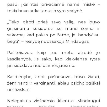
pasu, įkalintas privačiame name miške –
tokia buvo auka tapusio vyro realybė.
,,Teko dirbti prieš savo valią, nes buvo
grasinama susidoroti su mano šeima ir
sakoma, kad pakas po žeme, jei bandyčiau
bėgti“, – realybę nupasakoja Mindaugas.
Pasiteiravus, kaip tuo metu atrodė jo
kasdienybė, jis sako, kad kiekvienas rytas
prasidėdavo nuo baimės jausmo.
Kasdienybė, anot pašnekovo, buvo žiauri,
žeminanti ir varginanti,,labiau psichologiškai
nei fiziškai”.
Nelegalaus viešnamio klientus Mindaugui