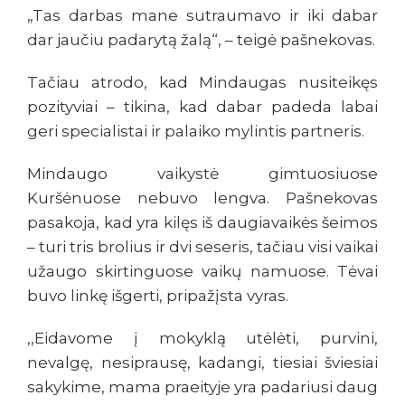
„Tas darbas mane sutraumavo ir iki dabar
dar jaučiu padarytą žalą“, – teigė pašnekovas.
Tačiau atrodo, kad Mindaugas nusiteikęs
pozityviai – tikina, kad dabar padeda labai
geri specialistai ir palaiko mylintis partneris.
Mindaugo vaikystė gimtuosiuose
Kuršėnuose nebuvo lengva. Pašnekovas
pasakoja, kad yra kilęs iš daugiavaikės šeimos
– turi tris brolius ir dvi seseris, tačiau visi vaikai
užaugo skirtinguose vaikų namuose. Tėvai
buvo linkę išgerti, pripažįsta vyras.
,,Eidavome į mokyklą utėlėti, purvini,
nevalgę, nesiprausę, kadangi, tiesiai šviesiai
sakykime, mama praeityje yra padariusi daug