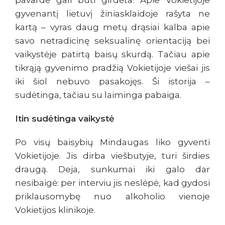
pavardė gali būti girdėta. Apie Vokietijoje
gyvenantį lietuvį žiniasklaidoje rašyta ne
kartą – vyras daug metų drąsiai kalba apie
savo netradicinę seksualinę orientaciją bei
vaikystėje patirtą baisų skurdą. Tačiau apie
tikrąją gyvenimo pradžią Vokietijoje viešai jis
iki šiol nebuvo pasakojęs. Ši istorija –
sudėtinga, tačiau su laiminga pabaiga.
Itin sudėtinga vaikystė
Po visų baisybių Mindaugas liko gyventi
Vokietijoje. Jis dirba viešbutyje, turi širdies
draugą. Deja, sunkumai iki galo dar
nesibaigė: per interviu jis neslėpė, kad gydosi
priklausomybę nuo alkoholio vienoje
Vokietijos klinikoje.