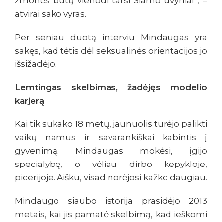
žmonės būtų vienodi tarsi Siamo dvyniai“, –
atvirai sako vyras.
Per seniau duotą interviu Mindaugas yra
sakęs, kad tėtis dėl seksualinės orientacijos jo
išsižadėjo.
Lemtingas skelbimas, žadėjęs modelio
karjerą
Kai tik sukako 18 metų, jaunuolis turėjo palikti
vaikų namus ir savarankiškai kabintis į
gyvenimą. Mindaugas mokėsi, įgijo
specialybę, o vėliau dirbo kepykloje,
picerijoje. Aišku, visad norėjosi kažko daugiau.
Mindaugo siaubo istorija prasidėjo 2013
metais, kai jis pamatė skelbimą, kad ieškomi