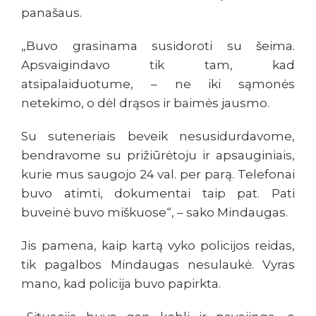
panašaus.
„Buvo grasinama susidoroti su šeima.
Apsvaigindavo tik tam, kad
atsipalaiduotume, – ne iki sąmonės
netekimo, o dėl drąsos ir baimės jausmo.
Su suteneriais beveik nesusidurdavome,
bendravome su prižiūrėtoju ir apsauginiais,
kurie mus saugojo 24 val. per parą. Telefonai
buvo atimti, dokumentai taip pat. Pati
buveinė buvo miškuose“, – sako Mindaugas.
Jis pamena, kaip kartą vyko policijos reidas,
tik pagalbos Mindaugas nesulaukė. Vyras
mano, kad policija buvo papirkta.