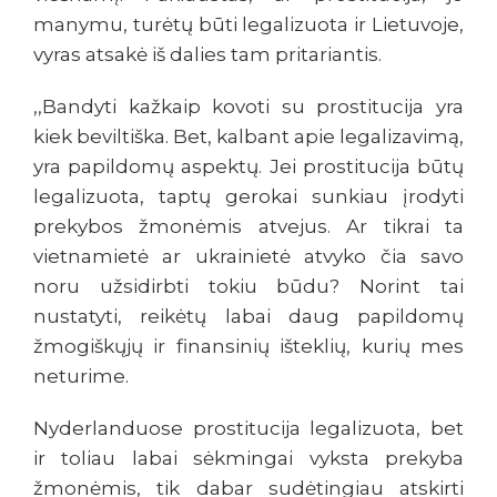
manymu, turėtų būti legalizuota ir Lietuvoje,
vyras atsakė iš dalies tam pritariantis.
,,Bandyti kažkaip kovoti su prostitucija yra
kiek beviltiška. Bet, kalbant apie legalizavimą,
yra papildomų aspektų. Jei prostitucija būtų
legalizuota, taptų gerokai sunkiau įrodyti
prekybos žmonėmis atvejus. Ar tikrai ta
vietnamietė ar ukrainietė atvyko čia savo
noru užsidirbti tokiu būdu? Norint tai
nustatyti, reikėtų labai daug papildomų
žmogiškųjų ir finansinių išteklių, kurių mes
neturime.
Nyderlanduose prostitucija legalizuota, bet
ir toliau labai sėkmingai vyksta prekyba
žmonėmis, tik dabar sudėtingiau atskirti