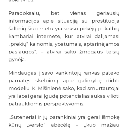
Paradoksalu, bet vienas geriausių
informacijos apie situaciją su prostitucija
šaltinių šiuo metu yra sekso pirkėjų pokalbių
kambariai internete, kur atvirai dalijamasi
„prekių” kainomis, ypatumais, aptarinėjamos
paslaugos“, – atvirai sako žmogaus teisių
gynėja.
Mindaugas į savo kankintojų rankas pateko
pamatęs skelbimą apie galimybę dirbti
modeliu. K. Mišinienė sako, kad smurtautojai
yra labai gerai įgudę potencialias aukas vilioti
patraukliomis perspektyvomis.
,,Suteneriai ir jų parankiniai yra gerai išmokę
kūnų „verslo” abėcėlę – ,,kuo mažiau