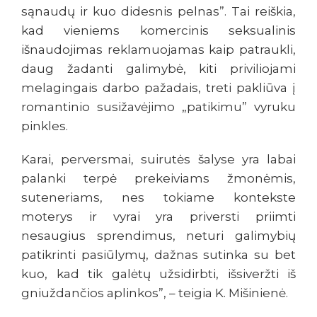
sąnaudų ir kuo didesnis pelnas”. Tai reiškia,
kad vieniems komercinis seksualinis
išnaudojimas reklamuojamas kaip patraukli,
daug žadanti galimybė, kiti priviliojami
melagingais darbo pažadais, treti pakliūva į
romantinio susižavėjimo „patikimu” vyruku
pinkles.
Karai, perversmai, suirutės šalyse yra labai
palanki terpė prekeiviams žmonėmis,
suteneriams, nes tokiame kontekste
moterys ir vyrai yra priversti priimti
nesaugius sprendimus, neturi galimybių
patikrinti pasiūlymų, dažnas sutinka su bet
kuo, kad tik galėtų užsidirbti, išsiveržti iš
gniuždančios aplinkos”, – teigia K. Mišinienė.