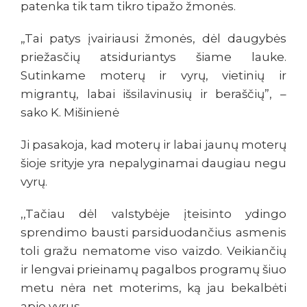
patenka tik tam tikro tipažo žmonės.
„Tai patys įvairiausi žmonės, dėl daugybės
priežasčių atsiduriantys šiame lauke.
Sutinkame moterų ir vyrų, vietinių ir
migrantų, labai išsilavinusių ir beraščių”, –
sako K. Mišinienė
Ji pasakoja, kad moterų ir labai jaunų moterų
šioje srityje yra nepalyginamai daugiau negu
vyrų.
,,Tačiau dėl valstybėje įteisinto ydingo
sprendimo bausti parsiduodančius asmenis
toli gražu nematome viso vaizdo. Veikiančių
ir lengvai prieinamų pagalbos programų šiuo
metu nėra net moterims, ką jau bekalbėti
apie vyrus.