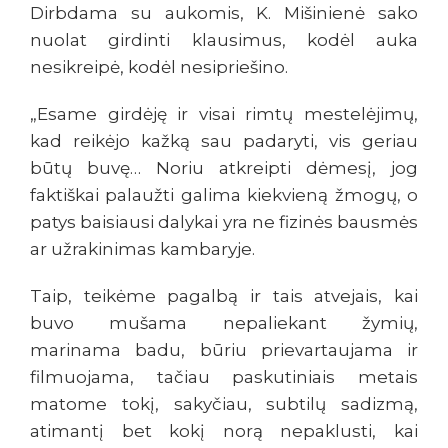
Dirbdama su aukomis, K. Mišinienė sako
nuolat girdinti klausimus, kodėl auka
nesikreipė, kodėl nesipriešino.
„Esame girdėję ir visai rimtų mestelėjimų,
kad reikėjo kažką sau padaryti, vis geriau
būtų buvę… Noriu atkreipti dėmesį, jog
faktiškai palaužti galima kiekvieną žmogų, o
patys baisiausi dalykai yra ne fizinės bausmės
ar užrakinimas kambaryje.
Taip, teikėme pagalbą ir tais atvejais, kai
buvo mušama nepaliekant žymių,
marinama badu, būriu prievartaujama ir
filmuojama, tačiau paskutiniais metais
matome tokį, sakyčiau, subtilų sadizmą,
atimantį bet kokį norą nepaklusti, kai