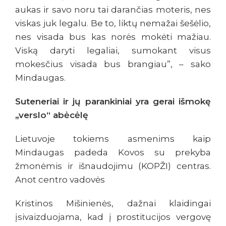
aukas ir savo noru tai darančias moteris, nes
viskas juk legalu. Be to, liktų nemažai šešėlio,
nes visada bus kas norės mokėti mažiau.
Viską daryti legaliai, sumokant visus
mokesčius visada bus brangiau”, – sako
Mindaugas.
Suteneriai ir jų parankiniai yra gerai išmokę
„verslo“ abėcėlę
Lietuvoje tokiems asmenims kaip
Mindaugas padeda Kovos su prekyba
žmonėmis ir išnaudojimu (KOPŽI) centras.
Anot centro vadovės
Kristinos Mišinienės, dažnai klaidingai
įsivaizduojama, kad į prostitucijos vergovę