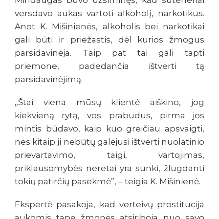
Mindaugas buvo užsiminęs, kad suteneriai
versdavo aukas vartoti alkoholį, narkotikus.
Anot K. Mišinienės, alkoholis bei narkotikai
gali būti ir priežastis, dėl kurios žmogus
parsidavinėja. Taip pat tai gali tapti
priemone, padedančia ištverti tą
parsidavinėjimą.
„Štai viena mūsų klientė aiškino, jog
kiekvieną rytą, vos prabudus, pirma jos
mintis būdavo, kaip kuo greičiau apsvaigti,
nes kitaip ji nebūtų galėjusi ištverti nuolatinio
prievartavimo, taigi, vartojimas,
priklausomybės neretai yra sunki, žlugdanti
tokių patirčių pasekmė”, – teigia K. Mišinienė.
Ekspertė pasakoja, kad verteivų prostitucija
aukomis tapę žmonės atsiriboja nuo savo