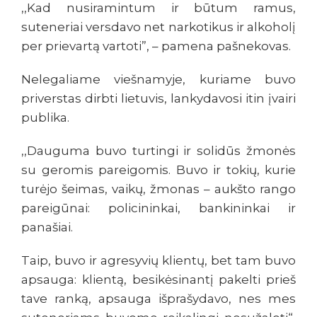
,,Kad nusiramintum ir būtum ramus,
suteneriai versdavo net narkotikus ir alkoholį
per prievartą vartoti”, – pamena pašnekovas.
Nelegaliame viešnamyje, kuriame buvo
priverstas dirbti lietuvis, lankydavosi itin įvairi
publika.
,,Dauguma buvo turtingi ir solidūs žmonės
su geromis pareigomis. Buvo ir tokių, kurie
turėjo šeimas, vaikų, žmonas – aukšto rango
pareigūnai: policininkai, bankininkai ir
panašiai.
Taip, buvo ir agresyvių klientų, bet tam buvo
apsauga: klientą, besikėsinantį pakelti prieš
tave ranką, apsauga išprašydavo, nes mes