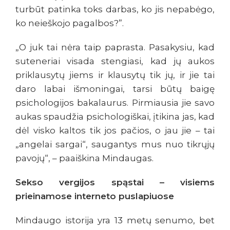
turbūt patinka toks darbas, ko jis nepabėgo,
ko neieškojo pagalbos?”.
„O juk tai nėra taip paprasta. Pasakysiu, kad
suteneriai visada stengiasi, kad jų aukos
priklausytų jiems ir klausytų tik jų, ir jie tai
daro labai išmoningai, tarsi būtų baigę
psichologijos bakalaurus. Pirmiausia jie savo
aukas spaudžia psichologiškai, įtikina jas, kad
dėl visko kaltos tik jos pačios, o jau jie – tai
„angelai sargai“, saugantys mus nuo tikrųjų
pavojų“, – paaiškina Mindaugas.
Sekso vergijos spąstai – visiems
prieinamose interneto puslapiuose
Mindaugo istorija yra 13 metų senumo, bet