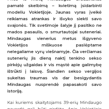
pamatė skelbimą – kvietimą įsidarbinti
modeliu Vokietijoje. Jaunas vyras įveikė
reikiamas atrankas ir išvyko siekti savo
svajonės. Tik svetimoje šalyje jį pasitiko ne
mados pasaulis, o smurtautojai suteneriai.
Mindaugas vienerius metus išgyveno
Vokietijos miškuose paslėptame
nelegaliame vyrų viešnamyje. Čia verčiamas
sutenerių jis dieną naktį tenkino sekso
pirkėjų užgaidas ir vis mąstė apie galimybę
ištrūkti į laisvę. Šiandien sekso vergijos
sukeltas traumas vis dar besigydantis
Mindaugas nusprendė papasakoti savo
istoriją.
Kai kuriems skaitytojams 39-erių Mindaugo