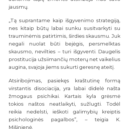
jausmų.
„Tą suprantame kaip išgyvenimo strategiją,
nes kitaip būtų labai sunku susitvarkyti su
trauminėmis patirtimis, širdies skausmu. Juk
negali nuolat būti bejėgis, persmelktas
skausmo, nevilties – turi išgyventi. Daugelis
prostitucija užsiimančių moterų net vaikelius
augina, svajoja jiems sukurti geresnę ateitį.
Atsiribojimas, pasiekęs kraštutinę formą
virstantis disociacija, yra labai didelė našta
žmogaus psichikai. Kartais kyla grėsmė
tokios naštos neatlaikyti, sužlugti. Todėl
reikia nedelsti, ieškoti galimybių kreiptis
psichologinės pagalbos”, – teigia K.
Mišinienė.