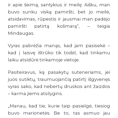
ir apie šeimą, santykius ir meilę. Aišku, man
buvo sunku viską pamiršti, bet jo meilė,
atsidavimas, rūpestis ir jausmai man padėjo
pamiršti patirtą košmarą“, – teigia
Mindaugas.
Vyras pabrėžia manąs, kad jam pasisekė –
kad į laisvę ištrūko tik todėl, kad tinkamu
laiku atsidūrė tinkamoje vietoje.
Pasiteiravus, ką pasakytų suteneriams, jei
juos sutiktų, traumuojančią patirtį išgyvenęs
vyras sako, kad nebertų druskos ant žaizdos
– karma jiems atsilygins.
„Manau, kad tie, kurie taip pasielgė, tiesiog
buvo marionetės. Be to, tas asmuo jau