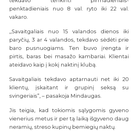
tekdavo tenkinti pirmadieniais-
penktadieniais nuo 8 val. ryto iki 22 val.
vakaro.
,,Savaitgaliais nuo 15 valandos dienos iki
paryčių, 3 ar 4 valandos, tekdavo sėdėti prie
baro pusnuogiams. Ten buvo įrengta ir
pirtis, baras bei masažo kambariai. Klientai
ateidavo kaip į kokį naktinį klubą.
Savaitgaliais tekdavo aptarnauti net iki 20
klientų, įskaitant ir grupinį seksą su
svingeriais”, – pasakoja Mindaugas.
Jis teigia, kad tokiomis sąlygomis gyveno
vienerius metus ir per tą laiką išgyveno daug
neramių, streso kupinų bemiegių naktų.