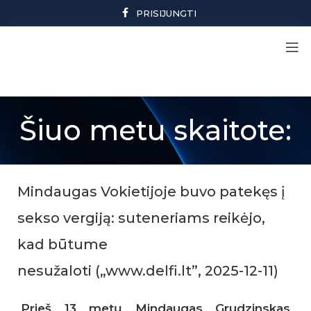
PRISIJUNGTI
Šiuo metu skaitote:
Mindaugas Vokietijoje buvo patekęs į
sekso vergiją: suteneriams reikėjo,
kad būtume
nesužaloti („www.delfi.lt”, 2025-12-11)
Prieš 13 metų Mindaugas Grudzinskas