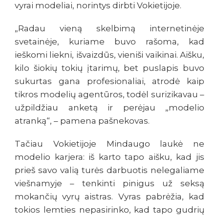
vyrai modeliai, norintys dirbti Vokietijoje.
„Radau vieną skelbimą internetinėje
svetainėje, kuriame buvo rašoma, kad
ieškomi liekni, išvaizdūs, vieniši vaikinai. Aišku,
kilo šiokių tokių įtarimų, bet puslapis buvo
sukurtas gana profesionaliai, atrodė kaip
tikros modelių agentūros, todėl surizikavau –
užpildžiau anketą ir perėjau „modelio
atranką“, – pamena pašnekovas.
Tačiau Vokietijoje Mindaugo laukė ne
modelio karjera: iš karto tapo aišku, kad jis
prieš savo valią turės darbuotis nelegaliame
viešnamyje – tenkinti pinigus už seksą
mokančių vyrų aistras. Vyras pabrėžia, kad
tokios lemties nepasirinko, kad tapo gudrių