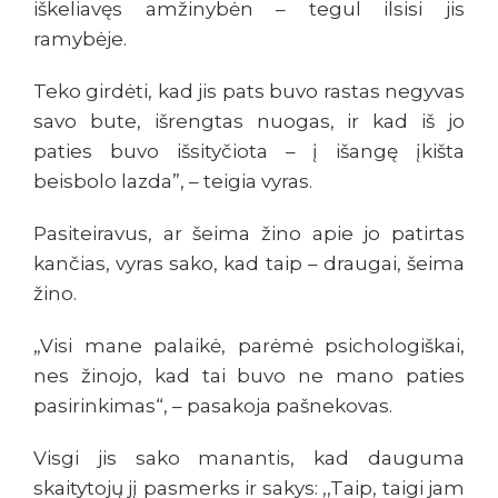
iškeliavęs amžinybėn – tegul ilsisi jis
ramybėje.
Teko girdėti, kad jis pats buvo rastas negyvas
savo bute, išrengtas nuogas, ir kad iš jo
paties buvo išsityčiota – į išangę įkišta
beisbolo lazda”, – teigia vyras.
Pasiteiravus, ar šeima žino apie jo patirtas
kančias, vyras sako, kad taip – draugai, šeima
žino.
„Visi mane palaikė, parėmė psichologiškai,
nes žinojo, kad tai buvo ne mano paties
pasirinkimas“, – pasakoja pašnekovas.
Visgi jis sako manantis, kad dauguma
skaitytojų jį pasmerks ir sakys: ,,Taip, taigi jam