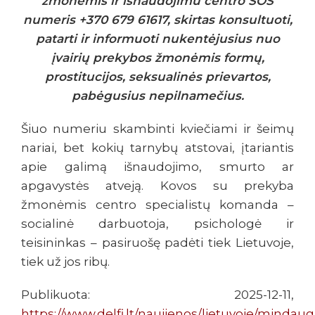
žmonėmis ir išnaudojimu centro SOS
numeris +370 679 61617, skirtas konsultuoti,
patarti ir informuoti nukentėjusius nuo
įvairių prekybos žmonėmis formų,
prostitucijos, seksualinės prievartos,
pabėgusius nepilnamečius.
Šiuo numeriu skambinti kviečiami ir šeimų
nariai, bet kokių tarnybų atstovai, įtariantis
apie galimą išnaudojimo, smurto ar
apgavystės atveją. Kovos su prekyba
žmonėmis centro specialistų komanda –
socialinė darbuotoja, psichologė ir
teisininkas – pasiruošę padėti tiek Lietuvoje,
tiek už jos ribų.
Publikuota: 2025-12-11,
https://www.delfi.lt/naujienos/lietuvoje/mindaug