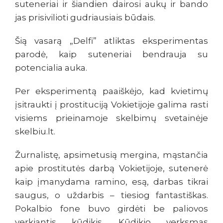
suteneriai ir šiandien dairosi aukų ir bando
jas prisivilioti gudriausiais būdais.
Šią vasarą „Delfi” atliktas eksperimentas
parodė, kaip suteneriai bendrauja su
potencialia auka.
Per eksperimentą paaiškėjo, kad kvietimų
įsitraukti į prostituciją Vokietijoje galima rasti
visiems prieinamoje skelbimų svetainėje
skelbiu.lt.
Žurnalistę, apsimetusią mergina, mąstančia
apie prostitutės darbą
Vokietijoje, sutenerė
kaip įmanydama ramino, esą, darbas tikrai
saugus, o uždarbis – tiesiog fantastiškas.
Pokalbio fone buvo girdėti be paliovos
verkiantis kūdikis. Kūdikio verksmas