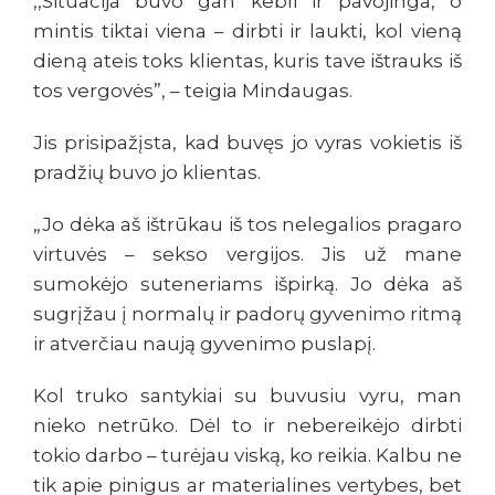
,,Situacija buvo gan kebli ir pavojinga, o
mintis tiktai viena – dirbti ir laukti, kol vieną
dieną ateis toks klientas, kuris tave ištrauks iš
tos vergovės”, – teigia Mindaugas.
Jis prisipažįsta, kad buvęs jo vyras vokietis iš
pradžių buvo jo klientas.
„Jo dėka aš ištrūkau iš tos nelegalios pragaro
virtuvės – sekso vergijos. Jis už mane
sumokėjo suteneriams išpirką. Jo dėka aš
sugrįžau į normalų ir padorų gyvenimo ritmą
ir atverčiau naują gyvenimo puslapį.
Kol truko santykiai su buvusiu vyru, man
nieko netrūko. Dėl to ir nebereikėjo dirbti
tokio darbo – turėjau viską, ko reikia. Kalbu ne
tik apie pinigus ar materialines vertybes, bet