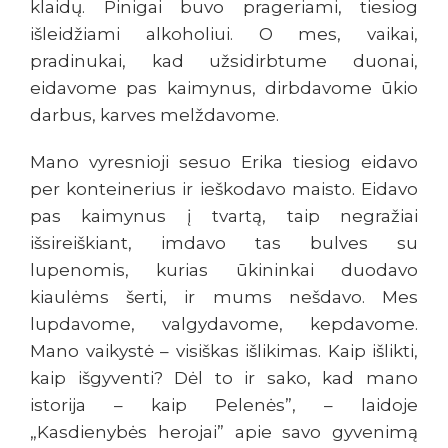
klaidų. Pinigai buvo prageriami, tiesiog
išleidžiami alkoholiui. O mes, vaikai,
pradinukai, kad užsidirbtume duonai,
eidavome pas kaimynus, dirbdavome ūkio
darbus, karves melždavome.
Mano vyresnioji sesuo Erika tiesiog eidavo
per konteinerius ir ieškodavo maisto. Eidavo
pas kaimynus į tvartą, taip negražiai
išsireiškiant, imdavo tas bulves su
lupenomis, kurias ūkininkai duodavo
kiaulėms šerti, ir mums nešdavo. Mes
lupdavome, valgydavome, kepdavome.
Mano vaikystė – visiškas išlikimas. Kaip išlikti,
kaip išgyventi? Dėl to ir sako, kad mano
istorija – kaip Pelenės”, – laidoje
„Kasdienybės herojai” apie savo gyvenimą