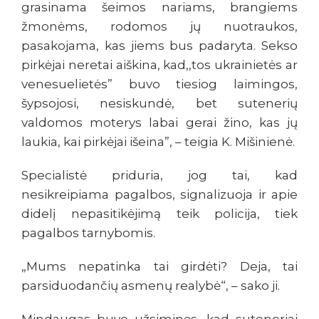
grasinama šeimos nariams, brangiems
žmonėms, rodomos jų nuotraukos,
pasakojama, kas jiems bus padaryta. Sekso
pirkėjai neretai aiškina, kad,,tos ukrainietės ar
venesuelietės” buvo tiesiog laimingos,
šypsojosi, nesiskundė, bet sutenerių
valdomos moterys labai gerai žino, kas jų
laukia, kai pirkėjai išeina”, – teigia K. Mišinienė.
Specialistė priduria, jog tai, kad
nesikreipiama pagalbos, signalizuoja ir apie
didelį nepasitikėjimą teik policija, tiek
pagalbos tarnybomis.
„Mums nepatinka tai girdėti? Deja, tai
parsiduodančių asmenų realybė“, – sako ji.