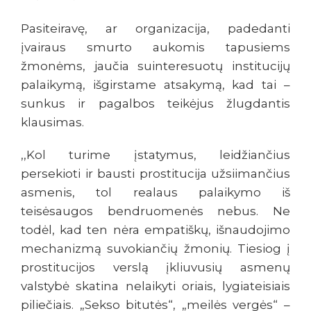
Pasiteiravę, ar organizacija, padedanti
įvairaus smurto aukomis tapusiems
žmonėms, jaučia suinteresuotų institucijų
palaikymą, išgirstame atsakymą, kad tai –
sunkus ir pagalbos teikėjus žlugdantis
klausimas.
,,Kol turime įstatymus, leidžiančius
persekioti ir bausti prostitucija užsiimančius
asmenis, tol realaus palaikymo iš
teisėsaugos bendruomenės nebus. Ne
todėl, kad ten nėra empatiškų, išnaudojimo
mechanizmą suvokiančių žmonių. Tiesiog į
prostitucijos verslą įkliuvusių asmenų
valstybė skatina nelaikyti oriais, lygiateisiais
piliečiais. „Sekso bitutės“, „meilės vergės“ –