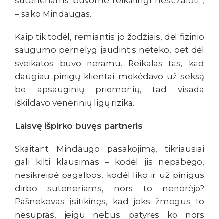
suteneriams buvome reikalingi nesužaloti“,
– sako Mindaugas.
Kaip tik todėl, remiantis jo žodžiais, dėl fizinio
saugumo pernelyg jaudintis neteko, bet dėl
sveikatos buvo neramu. Reikalas tas, kad
daugiau pinigų klientai mokėdavo už seksą
be apsauginių priemonių, tad visada
iškildavo venerinių ligų rizika.
Laisvę išpirko buvęs partneris
Skaitant Mindaugo pasakojimą, tikriausiai
gali kilti klausimas – kodėl jis nepabėgo,
nesikreipė pagalbos, kodėl liko ir už pinigus
dirbo suteneriams, nors to nenorėjo?
Pašnekovas įsitikinęs, kad joks žmogus to
nesupras, jeigu nebus patyręs ko nors