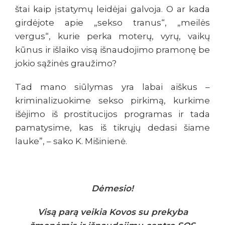
štai kaip įstatymų leidėjai galvoja. O ar kada
girdėjote apie „sekso tranus“, „meilės
vergus“, kurie perka moterų, vyrų, vaikų
kūnus ir išlaiko visą išnaudojimo pramonę be
jokio sąžinės graužimo?
Tad mano siūlymas yra labai aiškus –
kriminalizuokime sekso pirkimą, kurkime
išėjimo iš prostitucijos programas ir tada
pamatysime, kas iš tikrųjų dedasi šiame
lauke”, – sako K. Mišinienė.
Dėmesio!
Visą parą veikia Kovos su prekyba