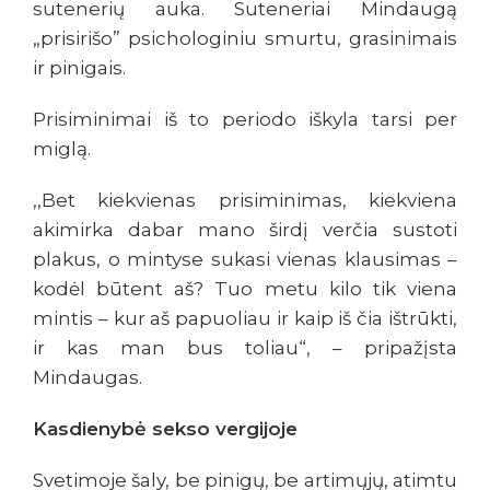
sutenerių auka. Suteneriai Mindaugą
„prisirišo” psichologiniu smurtu, grasinimais
ir pinigais.
Prisiminimai iš to periodo iškyla tarsi per
miglą.
,,Bet kiekvienas prisiminimas, kiekviena
akimirka dabar mano širdį verčia sustoti
plakus, o mintyse sukasi vienas klausimas –
kodėl būtent aš? Tuo metu kilo tik viena
mintis – kur aš papuoliau ir kaip iš čia ištrūkti,
ir kas man bus toliau“, – pripažįsta
Mindaugas.
Kasdienybė sekso vergijoje
Svetimoje šaly, be pinigų, be artimųjų, atimtu