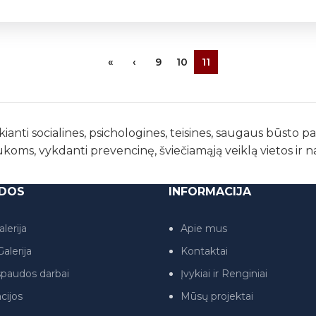
«
‹
9
10
11
kianti socialines, psichologines, teisines, saugaus būsto 
ukoms, vykdanti prevencinę, šviečiamąją veiklą vietos ir 
DOS
INFORMACIJA
lerija
Apie mus
alerija
Kontaktai
paudos darbai
Įvykiai ir Renginiai
cijos
Mūsų projektai