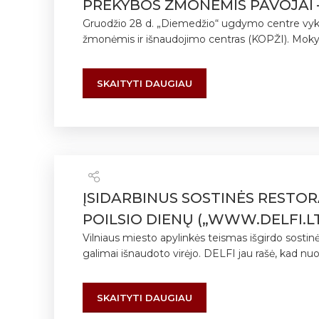
PREKYBOS ŽMONĖMIS PAVOJAI – 
Gruodžio 28 d. „Diemedžio“ ugdymo centre vyk
žmonėmis ir išnaudojimo centras (KOPŽI). Moky
SKAITYTI DAUGIAU
ĮSIDARBINUS SOSTINĖS RESTOR
POILSIO DIENŲ („WWW.DELFI.LT”
Vilniaus miesto apylinkės teismas išgirdo sostinės
galimai išnaudoto virėjo. DELFI jau rašė, kad nuo
SKAITYTI DAUGIAU