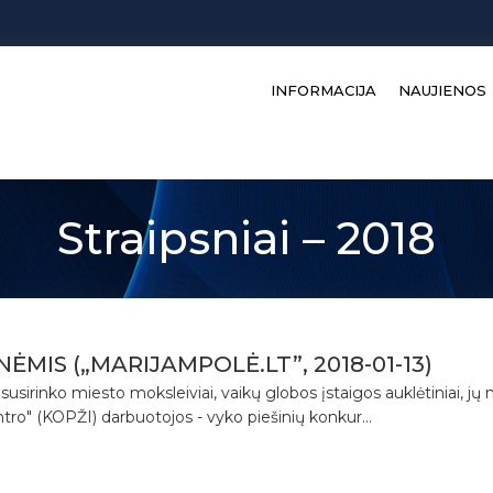
INFORMACIJA
NAUJIENOS
Straipsniai – 2018
MIS („MARIJAMPOLĖ.LT”, 2018-01-13)
usirinko miesto moksleiviai, vaikų globos įstaigos auklėtiniai, jų 
o" (KOPŽI) darbuotojos - vyko piešinių konkur...