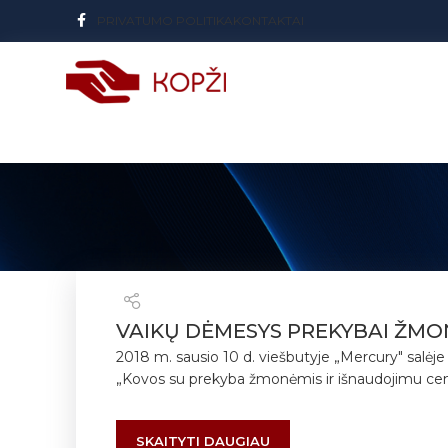
PRIVATUMO POLITIKA
KONTAKTAI
VAIKŲ DĖMESYS PREKYBAI ŽMONĖ
2018 m. sausio 10 d. viešbutyje „Mercury" salėje s
„Kovos su prekyba žmonėmis ir išnaudojimu centr
SKAITYTI DAUGIAU