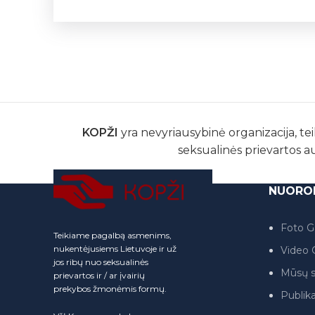
KOPŽI
yra nevyriausybinė organizacija, tei
seksualinės prievartos a
NUORO
Foto Ga
Teikiame pagalbą asmenims,
nukentėjusiems Lietuvoje ir už
Video G
jos ribų nuo seksualinės
Mūsų s
prievartos ir / ar įvairių
prekybos žmonėmis formų.
Publika