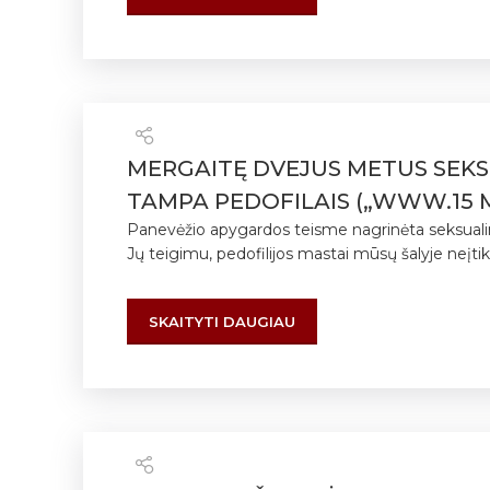
MERGAITĘ DVEJUS METUS SEKSU
TAMPA PEDOFILAIS („WWW.15 MIN
Panevėžio apygardos teisme nagrinėta seksualinės
Jų teigimu, pedofilijos mastai mūsų šalyje neįtikė
SKAITYTI DAUGIAU