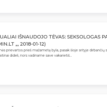
ALIAI IŠNAUDOJO TĖVAS: SEKSOLOGAS PAA
.LT „, 2018-01-12)
 prievartos prieš mažametę byla, pasak šioje srityje dirbančių soc
tinai dideli, nors vadiname save vakarietiš...