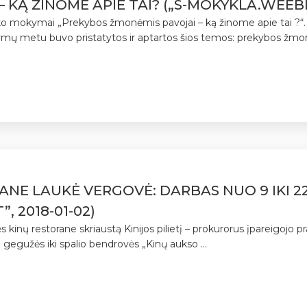
KĄ ŽINOME APIE TAI? („S-MOKYKLA.WEEBLY
o mokymai „Prekybos žmonėmis pavojai – ką žinome apie tai ?
mų metu buvo pristatytos ir aptartos šios temos: prekybos žmon
ANE LAUKĖ VERGOVĖ: DARBAS NUO 9 IKI 2
, 2018-01-02)
 kinų restorane skriaustą Kinijos pilietį – prokurorus įpareigojo pr
 gegužės iki spalio bendrovės „Kinų aukso ...