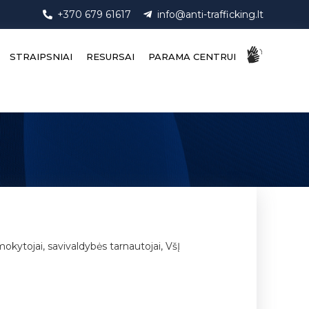
+370 679 61617
info@anti-trafficking.lt
STRAIPSNIAI
RESURSAI
PARAMA CENTRUI
mokytojai, savivaldybės tarnautojai, VšĮ