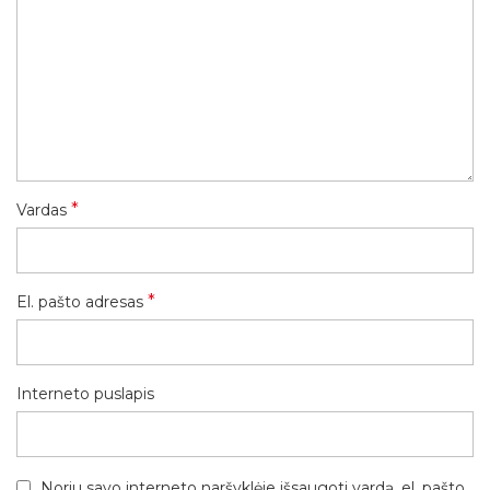
*
Vardas
*
El. pašto adresas
Interneto puslapis
Noriu savo interneto naršyklėje išsaugoti vardą, el. pašto