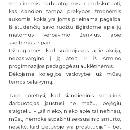
socialinėmis darbuotojomis ir padiskutuoti,
kas šiandien tampa prekybos žmonėmis
aukomis, kokia yra joms prieinama pagalba.
Iš studenčių savo ruožtu išgirdome apie jų
matomus verbavimo ženklus, apie
skelbimus ir pan.
Džiaugiamės, kad sužinojusios apie akciją,
nepasivargino į ją ateiti ir P. Armino
progimnazijos pedagogė su auklėtinėmis.
Dėkojame kolegijos vadovybei už mūsų
temos palaikymą.
Taip norėtųsi, kad šiandieninis socialinis
darbuotojas jaustųsi ne mažu, bejėgiu
sraigteliu – „aš nieko, nieko apie tai nežinau,
mūsų nemokė atpažinti seksualinio smurto,
nesakė, kad Lietuvoje yra prostitucija” – bet