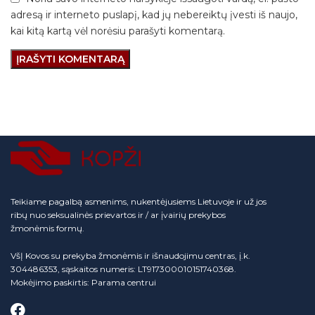
adresą ir interneto puslapį, kad jų nebereiktų įvesti iš naujo,
kai kitą kartą vėl norėsiu parašyti komentarą.
Teikiame pagalbą asmenims, nukentėjusiems Lietuvoje ir už jos
ribų nuo seksualinės prievartos ir / ar įvairių prekybos
žmonėmis formų.
VšĮ Kovos su prekyba žmonėmis ir išnaudojimu centras, į.k.
304486353, sąskaitos numeris: LT917300010151740368.
Mokėjimo paskirtis: Parama centrui