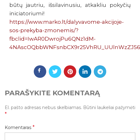
būtų jautriu, išsilavinusiu, atkakliu pokyčių
iniciatoriumi!
https://www.marko.lt/dalyvavome-akcijoje-
sos-prekyba-zmonemis/?
fbclid=IwAR0DwrojPu6QNz1dM-
4NAscOQbbWNFsnbCX9r25VhRU_UUlnWzZJ56r3EJ
PARAŠYKITE KOMENTARĄ
El. pašto adresas nebus skelbiamas.
Būtini laukeliai pažymėti
*
*
Komentaras