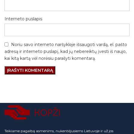
Interneto puslapis
Noriu savo interneto naršyklėje išsaugoti vardą, el. pašto
adresą ir interneto puslapį, kad jų nebereiktų įvesti iš naujo,
kai kitą kartą vėl norėsiu parašyti komentarą.
Teikiame pagalbą asmenims, nukentėjusiems Lietuvoje ir už jos