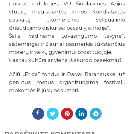
puikios indologės, VU Šiuolaikinės Azijos
studijų magistrantės Irmos Kondrataitės
paskaitą „Komercinio seksualinio
išnaudojimo diskursai pasaulyje: Indija”.
Šalis, vadinama „dvasingumo tėvyne”,
sistemingai ir žiauriai pasmerkia tūkstančius
moterų ir vaikų gyvenimui prostitucijoje.
Kas tai, kultūra ar viena iš skurdo pasekmių?
Ačiū „Frida” fondui ir Daivai Baranauskei už
penktus metus organizuojamą festivalį,
mokomės iš jūsų nesustoti.