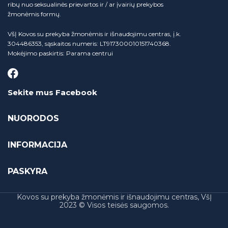
ribų nuo seksualinės prievartos ir / ar įvairių prekybos
žmonėmis formų.
VšĮ Kovos su prekyba žmonėmis ir išnaudojimu centras, į.k.
304486353, sąskaitos numeris: LT917300010151740368.
Mokėjimo paskirtis: Parama centrui
Sekite mus Facebook
NUORODOS
INFORMACIJA
PASKYRA
Kovos su prekyba žmonėmis ir išnaudojimu centras, VšĮ
2023 © Visos teisės saugomos.