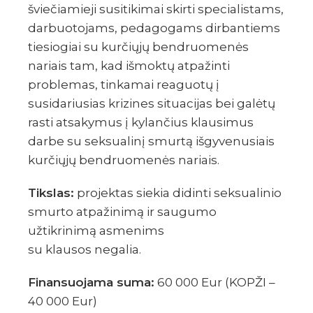
šviečiamieji susitikimai skirti specialistams,
darbuotojams, pedagogams dirbantiems
tiesiogiai su kurčiųjų bendruomenės
nariais tam, kad išmoktų atpažinti
problemas, tinkamai reaguotų į
susidariusias krizines situacijas bei galėtų
rasti atsakymus į kylančius klausimus
darbe su seksualinį smurtą išgyvenusiais
kurčiųjų bendruomenės nariais.
Tikslas:
projektas siekia didinti seksualinio
smurto atpažinimą ir saugumo
užtikrinimą asmenims
su klausos negalia.
Finansuojama suma:
60 000 Eur (KOPŽI –
40 000 Eur)