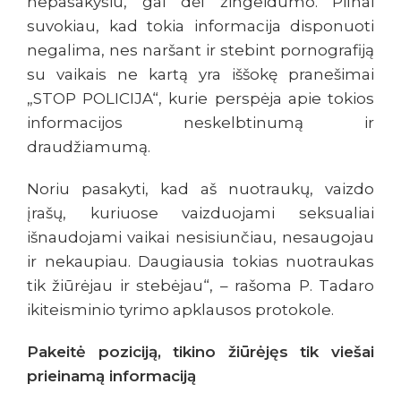
nepasakysiu, gal dėl žingeidumo. Pilnai
suvokiau, kad tokia informacija disponuoti
negalima, nes naršant ir stebint pornografiją
su vaikais ne kartą yra iššokę pranešimai
„STOP POLICIJA“, kurie perspėja apie tokios
informacijos neskelbtinumą ir
draudžiamumą.
Noriu pasakyti, kad aš nuotraukų, vaizdo
įrašų, kuriuose vaizduojami seksualiai
išnaudojami vaikai nesisiunčiau, nesaugojau
ir nekaupiau. Daugiausia tokias nuotraukas
tik žiūrėjau ir stebėjau“, – rašoma P. Tadaro
ikiteisminio tyrimo apklausos protokole.
Pakeitė poziciją, tikino žiūrėjęs tik viešai
prieinamą informaciją