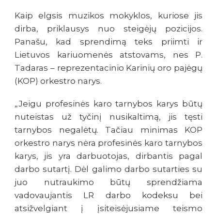
Kaip elgsis muzikos mokyklos, kuriose jis
dirba, priklausys nuo steigėjų pozicijos.
Panašu, kad sprendimą teks priimti ir
Lietuvos kariuomenės atstovams, nes P.
Tadaras – reprezentacinio Karinių oro pajėgų
(KOP) orkestro narys.
„Jeigu profesinės karo tarnybos karys būtų
nuteistas už tyčinį nusikaltimą, jis tęsti
tarnybos negalėtų. Tačiau minimas KOP
orkestro narys nėra profesinės karo tarnybos
karys, jis yra darbuotojas, dirbantis pagal
darbo sutartį. Dėl galimo darbo sutarties su
juo nutraukimo būtų sprendžiama
vadovaujantis LR darbo kodeksu bei
atsižvelgiant į įsiteisėjusiame teismo