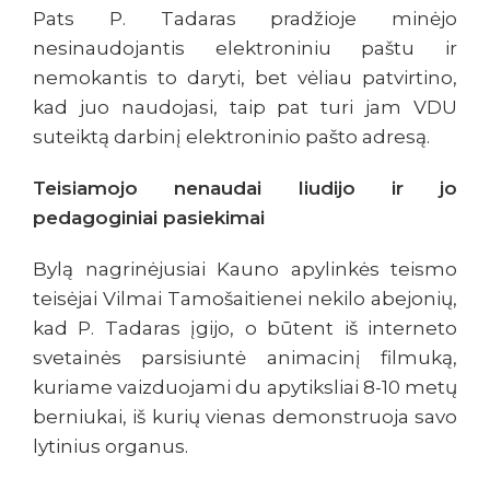
Pats P. Tadaras pradžioje minėjo
nesinaudojantis elektroniniu paštu ir
nemokantis to daryti, bet vėliau patvirtino,
kad juo naudojasi, taip pat turi jam VDU
suteiktą darbinį elektroninio pašto adresą.
Teisiamojo nenaudai liudijo ir jo
pedagoginiai pasiekimai
Bylą nagrinėjusiai Kauno apylinkės teismo
teisėjai Vilmai Tamošaitienei nekilo abejonių,
kad P. Tadaras įgijo, o būtent iš interneto
svetainės parsisiuntė animacinį filmuką,
kuriame vaizduojami du apytiksliai 8-10 metų
berniukai, iš kurių vienas demonstruoja savo
lytinius organus.