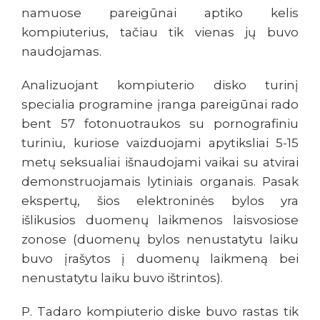
namuose pareigūnai aptiko kelis
kompiuterius, tačiau tik vienas jų buvo
naudojamas.
Analizuojant kompiuterio disko turinį
specialia programine įranga pareigūnai rado
bent 57 fotonuotraukos su pornografiniu
turiniu, kuriose vaizduojami apytiksliai 5-15
metų seksualiai išnaudojami vaikai su atvirai
demonstruojamais lytiniais organais. Pasak
ekspertų, šios elektroninės bylos yra
išlikusios duomenų laikmenos laisvosiose
zonose (duomenų bylos nenustatytu laiku
buvo įrašytos į duomenų laikmeną bei
nenustatytu laiku buvo ištrintos).
P. Tadaro kompiuterio diske buvo rastas tik