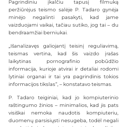
Pagrindiniu įkalčiu tapusį filmuką
peržiūrėjus teismo salėje P. Tadaro gynėja
minėjo negalinti pasakyti, kad jame
vaizduojami vaikai, tačiau sutiko, jog tai – du
bendraamžiai berniukai.
„Išanalizavęs galiojantį teisinį reguliavimą,
teismas vertina, kad šis vaizdo įrašas
laikytinas pornografinio pobūdžio
informacija, kurioje atvirai ir detaliai rodomi
lytiniai organai ir tai yra pagrindinis tokios
informacijos tikslas“, – konstatavo teismas.
P. Tadaro teiginiai, kad jo kompiuterinio
raštingumo žinios – minimalios, kad jis pats
visiškai nemoka naudotis kompiuteriu,
duomenų parsisiųsti nesugeba, todėl negali