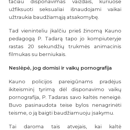
tačiau disponavimas vaizdais, kuriuose
užfiksuoti seksualiai išnaudojami vaikai
užtraukia baudžiamąją atsakomybę.
Tad vieninteliu įkalčiu prieš žinomą Kauno
pedagogą P. Tadarą tapo jo kompiuteryje
rastas 20 sekundžių trukmės animacinis
filmukas su berniukais.
Neslėpė, jog domisi ir vaikų pornografija
Kauno policijos pareigūnams pradėjus
ikiteisminį tyrimą dėl disponavimo vaikų
pornografija, P. Tadaras savo kaltės neneigė.
Buvo pasinaudota teise bylos nenagrinėti
teisme, o ją baigti baudžiamuoju įsakymu.
Tai daroma tais atvejais, kai kaltė