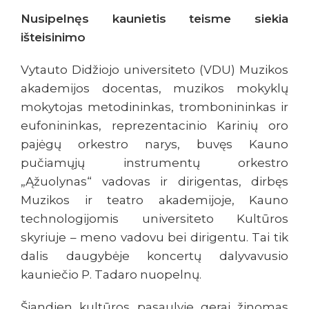
Nusipelnęs kaunietis teisme siekia
išteisinimo
Vytauto Didžiojo universiteto (VDU) Muzikos
akademijos docentas, muzikos mokyklų
mokytojas metodininkas, trombonininkas ir
eufonininkas, reprezentacinio Karinių oro
pajėgų orkestro narys, buvęs Kauno
pučiamųjų instrumentų orkestro
„Ąžuolynas“ vadovas ir dirigentas, dirbęs
Muzikos ir teatro akademijoje, Kauno
technologijomis universiteto Kultūros
skyriuje – meno vadovu bei dirigentu. Tai tik
dalis daugybėje koncertų dalyvavusio
kauniečio P. Tadaro nuopelnų.
Šiandien kultūros pasaulyje gerai žinomas