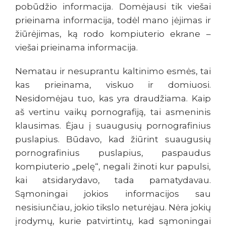
pobūdžio informacija. Domėjausi tik viešai
prieinama informacija, todėl mano įėjimas ir
žiūrėjimas, ką rodo kompiuterio ekrane –
viešai prieinama informacija.
Nematau ir nesuprantu kaltinimo esmės, tai
kas prieinama, viskuo ir domiuosi.
Nesidomėjau tuo, kas yra draudžiama. Kaip
aš vertinu vaikų pornografiją, tai asmeninis
klausimas. Ėjau į suaugusių pornografinius
puslapius. Būdavo, kad žiūrint suaugusių
pornografinius puslapius, paspaudus
kompiuterio „pelę“, negali žinoti kur papulsi,
kai atsidarydavo, tada pamatydavau.
Sąmoningai jokios informacijos sau
nesisiunčiau, jokio tikslo neturėjau. Nėra jokių
įrodymų, kurie patvirtintų, kad sąmoningai