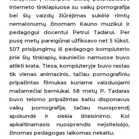
interneto tinklapiuose su vaikų pornografija
bei šių vaizdų žiūrėjimas sukėlė rimtų
nemalonumų žinomam Kauno muzikui ir
pedagogui docentui Petrui Tadarui. Per
pusę metų pareigūnai užfiksavo net 5 tūkst.
507 prisijungimų iš pedagogo kompiuterio
prie šių tinklapių, kauniečio namuose buvo
atlikti krata. Tiesa, kompiuteryje buvo rastas
tik vienas animacinis, tačiau pornografiniu
pripažintas filmukas kuriame vaizduojami
mažamečiai berniukai. 58 metų P. Tadaras
buvo teismo pripažintas kaltu disponavus
vaikų pornografija, tačiau nuosprendį
apskundė ir siekia išteisinimo. Kol
apkaltinamasis nuosprendis neįsiteisėjo,
žinomas pedagogas laikomas nekaltu.