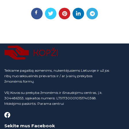
Teikiame pagalbą asmenims, nukentėjusiems Lietuvoje ir už jos
ribų nuo seksualinės prievartos ir / ar įvairių prekybos
žmonėmis formų.
VšĮ Kovos su prekyba žmonėmis ir išnaudojimu centras, į.k.
304486353, sąskaitos numeris: LT917300010151740368.
Mokėjimo paskirtis: Parama centrui
Sekite mus Facebook