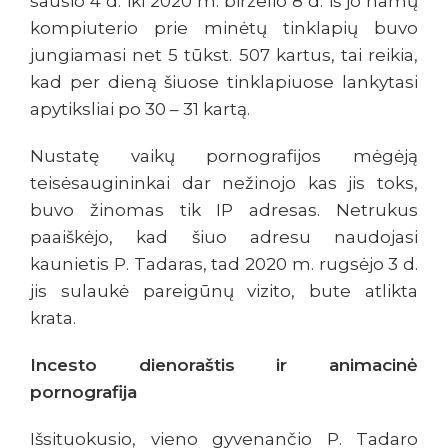
sausio 4 d. iki 2020 m. birželio 8 d. iš jo namų
kompiuterio prie minėtų tinklapių buvo
jungiamasi net 5 tūkst. 507 kartus, tai reikia,
kad per dieną šiuose tinklapiuose lankytasi
apytiksliai po 30 – 31 kartą.
Nustatę vaikų pornografijos mėgėją
teisėsaugininkai dar nežinojo kas jis toks,
buvo žinomas tik IP adresas. Netrukus
paaiškėjo, kad šiuo adresu naudojasi
kaunietis P. Tadaras, tad 2020 m. rugsėjo 3 d.
jis sulaukė pareigūnų vizito, bute atlikta
krata.
Incesto dienoraštis ir animacinė
pornografija
Išsituokusio, vieno gyvenančio P. Tadaro