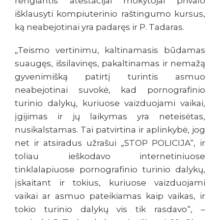
rengiantis atestacijai mokytojai privalo
išklausyti kompiuterinio raštingumo kursus,
ką neabejotinai yra padaręs ir P. Tadaras.
„Teismo vertinimu, kaltinamasis būdamas
suaugęs, išsilavinęs, pakaltinamas ir nemažą
gyvenimišką patirtį turintis asmuo
neabejotinai suvokė, kad pornografinio
turinio dalykų, kuriuose vaizduojami vaikai,
įgijimas ir jų laikymas yra neteisėtas,
nusikalstamas. Tai patvirtina ir aplinkybė, jog
net ir atsiradus užrašui „STOP POLICIJA“, ir
toliau ieškodavo internetiniuose
tinklalapiuose pornografinio turinio dalykų,
įskaitant ir tokius, kuriuose vaizduojami
vaikai ar asmuo pateikiamas kaip vaikas, ir
tokio turinio dalykų vis tik rasdavo“, –