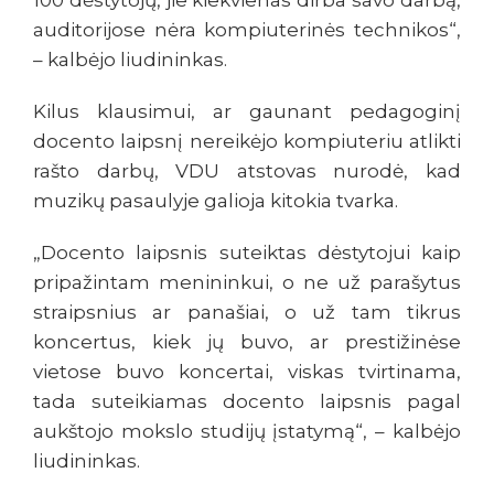
100 dėstytojų, jie kiekvienas dirba savo darbą,
auditorijose nėra kompiuterinės technikos“,
– kalbėjo liudininkas.
Kilus klausimui, ar gaunant pedagoginį
docento laipsnį nereikėjo kompiuteriu atlikti
rašto darbų, VDU atstovas nurodė, kad
muzikų pasaulyje galioja kitokia tvarka.
„Docento laipsnis suteiktas dėstytojui kaip
pripažintam menininkui, o ne už parašytus
straipsnius ar panašiai, o už tam tikrus
koncertus, kiek jų buvo, ar prestižinėse
vietose buvo koncertai, viskas tvirtinama,
tada suteikiamas docento laipsnis pagal
aukštojo mokslo studijų įstatymą“, – kalbėjo
liudininkas.