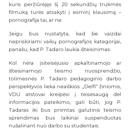
kuris peržiūrėjęs šį 20 sekundžių trukmės
filmuką turės atsakyti į esminį klausimą –
pornografija tai, ar ne.
Jeigu bus nustatyta, kad šie vaizdai
nepriskiriami vaikų pornografijos kategorijai,
panašu, kad P. Tadaro laukia išteisinimas.
Kol nėra įsiteisėjusio apkaltinamojo ar
išteisinamojo teismo nuosprendžio,
tolimesnės P. Tadaro pedagoginio darbo
perspektyvos lieka neaiškios. „Delfi“ žiniomis,
VDU atstovai kreipėsi į teisėsaugą dėl
informacijos pateikimo, gali būti, jog P.
Tadaras iki bus priimtas galutinis teismo
sprendimas bus laikinai suspenduotas
nušalinant nuo darbo su studentais.