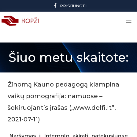
PRISIJUNGTI
Šiuo metu skaitote:
Žinomą Kauno pedagogą klampina
vaikų pornografija: namuose –
šokiruojantis įrašas („www.delfi.lt”,
2021-07-11)
Naršymas į Interpolo akiratį patekusiuose