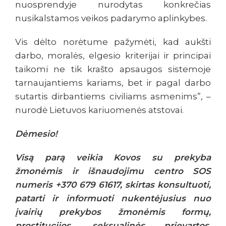
nuosprendyje nurodytas konkrečias
nusikalstamos veikos padarymo aplinkybes.
Vis dėlto norėtume pažymėti, kad aukšti
darbo, moralės, elgesio kriterijai ir principai
taikomi ne tik krašto apsaugos sistemoje
tarnaujantiems kariams, bet ir pagal darbo
sutartis dirbantiems civiliams asmenims”, –
nurodė Lietuvos kariuomenės atstovai.
D
ėmesio!
Visą parą veikia Kovos su prekyba
žmonėmis ir išnaudojimu centro SOS
numeris +370 679 61617, skirtas konsultuoti,
patarti ir informuoti nukentėjusius nuo
įvairių prekybos žmonėmis formų,
prostitucijos, seksualinės prievartos,