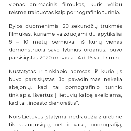
vienas animacinis filmukas, kuris vėliau
teisme traktuotas kaip pornografinio turinio.
Bylos duomenimis, 20 sekundžių trukmės
filmukas, kuriame vaizduojami du apytiksliai
8 – 10 metų berniukai, iš kurių vienas
demonstruoja savo lytinius organus, buvo
parsisiųstas 2020 m. sausio 4 d. 16 val. 17 min.
Nustatytas ir tinklapio adresas, iš kurio jis
buvo parsisiųstas. Jo pavadinimas nekelia
abejonių, kad tai pornografinio turinio
tinklapis. Išvertus į lietuvių kalbą skelbiama,
kad tai „incesto dienoraštis“.
Nors Lietuvos įstatymai nedraudžia žiūrėti ne
tik suaugusiųjų, bet ir vaikų pornografiją,