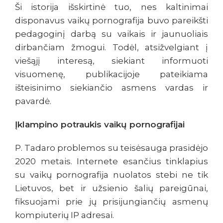
Ši istorija išskirtinė tuo, nes kaltinimai
disponavus vaikų pornografija buvo pareikšti
pedagoginį darbą su vaikais ir jaunuoliais
dirbančiam žmogui. Todėl, atsižvelgiant į
viešąjį interesą, siekiant informuoti
visuomenę, publikacijoje pateikiama
išteisinimo siekiančio asmens vardas ir
pavardė.
Įklampino potraukis vaikų pornografijai
P. Tadaro problemos su teisėsauga prasidėjo
2020 metais. Internete esančius tinklapius
su vaikų pornografija nuolatos stebi ne tik
Lietuvos, bet ir užsienio šalių pareigūnai,
fiksuojami prie jų prisijungiančių asmenų
kompiuterių IP adresai.