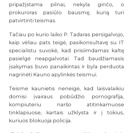
pripažįstama pilnai, nekyla ginčo, o
prokuroras pasiūlo bausmę, kurią turi
patvirtinti teismas.
Tačiau po kurio laiko P. Tadaras persigalvojo,
kaip vėliau pats teigė, pasikonsultavę su IT
specialistu suvokė, kad prisiimdamas kaltę
pasielgė neapgalvotai. Tad baudžiamasis
įsakymas buvo panaikintas ir byla perduota
nagrinėti Kauno apylinkės teismui.
Teisme kaunietis neneigė, kad laisvalaikiu
domisi įvairaus pobūdžio pornografija,
kompiuteriu naršo atitinkamuose
tinklapiuose, kartais užklysta ir į tokius,
kuriuos blokuoja policija.