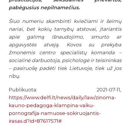
pabėgusius nepilnamečius.
Šiuo numeriu skambinti kviečiami ir šeimų
nariai, bet kokių tarnybų atstovai, įtariantis
apie galimą išnaudojimo, smurto ar
apgavystės atveją. Kovos su prekyba
žmonėmis centro specialistų komanda –
socialinė darbuotoja, psichologė ir teisininkas
– pasiruošę padėti tiek Lietuvoje, tiek už jos
ribų.
Publikuota: 2021-07-11,
https://www.delfi.lt/news/daily/law/zinoma-
kauno-pedagoga-klampina-vaiku-
pornografija-namuose-sokiruojantis-
irasas.d?id=87617571#