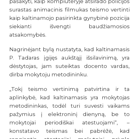
pasakyti, kaip kompiuteryje atsirado policijos
surastas animacinis filmukas teismo vertinti
kaip kaltinamojo pasirinkta gynybinė pozicija
siekianti išvengti baudžiamosios
atsakomybės.
Nagrinėjant bylą nustatyta, kad kaltinamasis
P. Tadaras įgijęs aukštąjį išsilavinimą, yra
dėstytojas, jam suteiktas docento vardas,
dirba mokytoju metodininku.
„Tokį teismo vertinimą patvirtina ir ta
aplinkybė, kad kaltinamasis yra mokytojas
metodininkas, todėl turi suvesti vaikams
pažymius į elektroninį dienyną, be to
mokytojai periodiškai atestuojami“, –
konstatavo teismas bei pabrėžė, kad