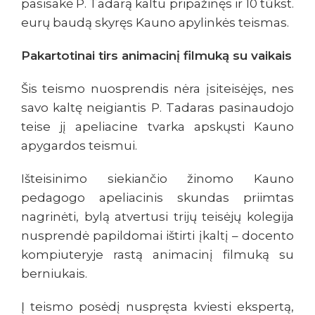
pasisakė P. Tadarą kaltu pripažinęs ir 10 tūkst.
eurų baudą skyręs Kauno apylinkės teismas.
Pakartotinai tirs animacinį filmuką su vaikais
Šis teismo nuosprendis nėra įsiteisėjęs, nes
savo kaltę neigiantis P. Tadaras pasinaudojo
teise jį apeliacine tvarka apskųsti Kauno
apygardos teismui.
Išteisinimo siekiančio žinomo Kauno
pedagogo apeliacinis skundas priimtas
nagrinėti, bylą atvertusi trijų teisėjų kolegija
nusprendė papildomai ištirti įkaltį – docento
kompiuteryje rastą animacinį filmuką su
berniukais.
Į teismo posėdį nuspręsta kviesti ekspertą,