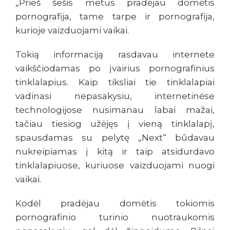
„Prieš šešis metus pradėjau domėtis
pornografija, tame tarpe ir pornografija,
kurioje vaizduojami vaikai.
Tokią informaciją rasdavau internete
vaikščiodamas po įvairius pornografinius
tinklalapius. Kaip tiksliai tie tinklalapiai
vadinasi nepasakysiu, internetinėse
technologijose nusimanau labai mažai,
tačiau tiesiog užėjęs į vieną tinklalapį,
spausdamas su pelytę „Next“ būdavau
nukreipiamas į kitą ir taip atsidurdavo
tinklalapiuose, kuriuose vaizduojami nuogi
vaikai.
Kodėl pradėjau domėtis tokiomis
pornografinio turinio nuotraukomis