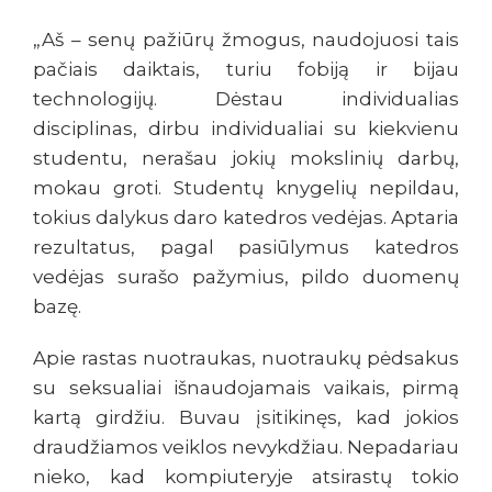
„Aš – senų pažiūrų žmogus, naudojuosi tais
pačiais daiktais, turiu fobiją ir bijau
technologijų. Dėstau individualias
disciplinas, dirbu individualiai su kiekvienu
studentu, nerašau jokių mokslinių darbų,
mokau groti. Studentų knygelių nepildau,
tokius dalykus daro katedros vedėjas. Aptaria
rezultatus, pagal pasiūlymus katedros
vedėjas surašo pažymius, pildo duomenų
bazę.
Apie rastas nuotraukas, nuotraukų pėdsakus
su seksualiai išnaudojamais vaikais, pirmą
kartą girdžiu. Buvau įsitikinęs, kad jokios
draudžiamos veiklos nevykdžiau. Nepadariau
nieko, kad kompiuteryje atsirastų tokio