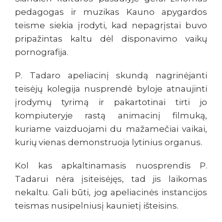
pedagogas ir muzikas Kauno apygardos
teisme siekia įrodyti, kad nepagrįstai buvo
pripažintas kaltu dėl disponavimo vaikų
pornografija.
P. Tadaro apeliacinį skundą nagrinėjanti
teisėjų kolegija nusprendė byloje atnaujinti
įrodymų tyrimą ir pakartotinai tirti jo
kompiuteryje rastą animacinį filmuką,
kuriame vaizduojami du mažamečiai vaikai,
kurių vienas demonstruoja lytinius organus.
Kol kas apkaltinamasis nuosprendis P.
Tadarui nėra įsiteisėjęs, tad jis laikomas
nekaltu. Gali būti, jog apeliacinės instancijos
teismas nusipelniusį kaunietį išteisins.