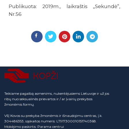
Publikuota: 2019m., laikraštis „Sekundė”,
Nr.56
Teikiame pagalbą asmenims, nukentėjusiems Lietuvoje ir už jos
ribų nuo seksualinės prievartos ir / ar įvairių prekybos
žmonėmis formų.
VšĮ Kovos su prekyba žmonėmis ir išnaudojimu centras, į.k.
304486353, sąskaitos numeris: LT917300010151740368.
Mokėjimo paskirtis: Parama centrui