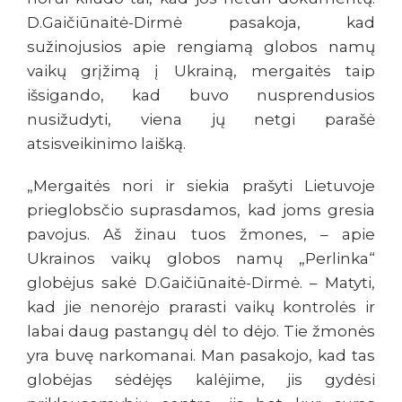
D.Gaičiūnaitė-Dirmė pasakoja, kad
sužinojusios apie rengiamą globos namų
vaikų grįžimą į Ukrainą, mergaitės taip
išsigando, kad buvo nusprendusios
nusižudyti, viena jų netgi parašė
atsisveikinimo laišką.
„Mergaitės nori ir siekia prašyti Lietuvoje
prieglobsčio suprasdamos, kad joms gresia
pavojus. Aš žinau tuos žmones, – apie
Ukrainos vaikų globos namų „Perlinka“
globėjus sakė D.Gaičiūnaitė-Dirmė. – Matyti,
kad jie nenorėjo prarasti vaikų kontrolės ir
labai daug pastangų dėl to dėjo. Tie žmonės
yra buvę narkomanai. Man pasakojo, kad tas
globėjas sėdėjęs kalėjime, jis gydėsi