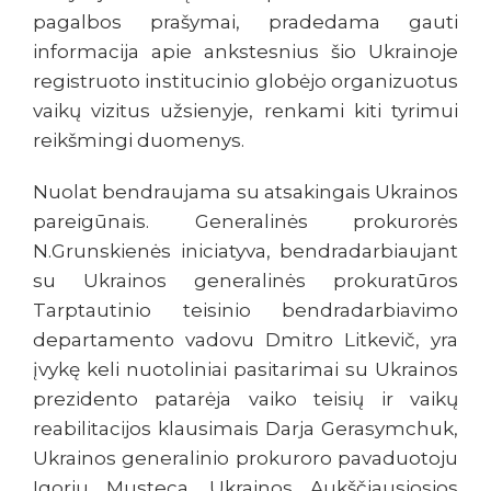
pagalbos prašymai, pradedama gauti
informacija apie ankstesnius šio Ukrainoje
registruoto institucinio globėjo organizuotus
vaikų vizitus užsienyje, renkami kiti tyrimui
reikšmingi duomenys.
Nuolat bendraujama su atsakingais Ukrainos
pareigūnais. Generalinės prokurorės
N.Grunskienės iniciatyva, bendradarbiaujant
su Ukrainos generalinės prokuratūros
Tarptautinio teisinio bendradarbiavimo
departamento vadovu Dmitro Litkevič, yra
įvykę keli nuotoliniai pasitarimai su Ukrainos
prezidento patarėja vaiko teisių ir vaikų
reabilitacijos klausimais Darja Gerasymchuk,
Ukrainos generalinio prokuroro pavaduotoju
Igoriu Musteca, Ukrainos Aukščiausiosios