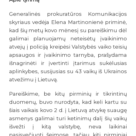
Generalinės prokuratūros Komunikacijos
skyriaus vedėja Elena Martinonienė priminė,
kad šių metų kovo mėnesį su pareiškimu dėl
galimai planuojamų neteisėtų įvaikinimo
atvejų į policiją kreipėsi Valstybės vaiko teisių
apsaugos ir įvaikinimo tarnyba, prašydama
išnagrinėti ir įvertinti įtarimus sukėlusias
aplinkybes, susijusias su 43 vaikų iš Ukrainos
atvežimu į Lietuvą.
Pareiškime, be kitų pirminių ir tikrintinų
duomenų, buvo nurodyta, kad keli kartu su
šiais vaikais kovo 2 d. į Lietuvą atvykę suaugę
asmenys galimai turi ketinimų dalį šių vaikų
išvežti į kitą valstybę, neva laikinai
pasisvečiuoti šeimose, tačiau kiti pirminiai