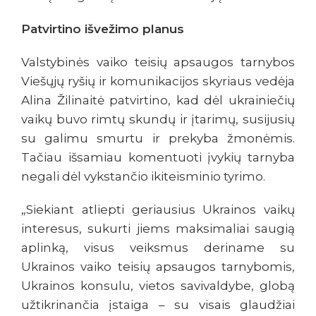
Patvirtino išvežimo planus
Valstybinės vaiko teisių apsaugos tarnybos
Viešųjų ryšių ir komunikacijos skyriaus vedėja
Alina Žilinaitė patvirtino, kad dėl ukrainiečių
vaikų buvo rimtų skundų ir įtarimų, susijusių
su galimu smurtu ir prekyba žmonėmis.
Tačiau išsamiau komentuoti įvykių tarnyba
negali dėl vykstančio ikiteisminio tyrimo.
„Siekiant atliepti geriausius Ukrainos vaikų
interesus, sukurti jiems maksimaliai saugią
aplinką, visus veiksmus deriname su
Ukrainos vaiko teisių apsaugos tarnybomis,
Ukrainos konsulu, vietos savivaldybe, globą
užtikrinančia įstaiga – su visais glaudžiai