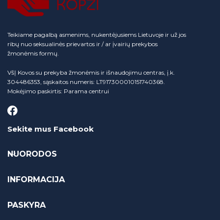
Teikiame pagalbą asmenims, nukentėjusiems Lietuvoje ir už jos
ribų nuo seksualinės prievartos ir / ar įvairių prekybos
žmonėmis formų.
VšĮ Kovos su prekyba žmonėmis ir išnaudojimu centras, į.k.
304486353, sąskaitos numeris: LT917300010151740368.
Mokėjimo paskirtis: Parama centrui
Sekite mus Facebook
NUORODOS
INFORMACIJA
PASKYRA