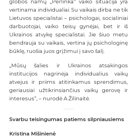
globos namų „Perlinka“ vaiko situacija yra
vertinama individualiai. Su vaikais dirba ne tik
Lietuvos specialistai – psichologai, socialiniai
darbuotojai, vaiko teisų gynėjai, bet ir iš
Ukrainos atvykę specialistai. Jie šiuo metu
bendrauja su vaikais, vertina jų psichologinę
būklę, ruošia juos grįžimui į savo šalį.
„Mūsų šalies ir Ukrainos atsakingos
institucijos nagrinėja individualius vaikų
atvejus ir priims atitinkamus sprendimus,
geriausiai užtikrinsiančius vaikų gerovę ir
interesus“, – nurodė A.Žilinaitė.
Svarbu teisingumas patiems silpniausiems
Kristina Mišinienė