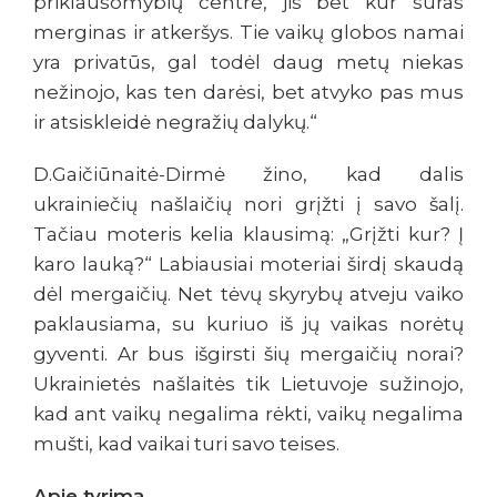
priklausomybių centre, jis bet kur suras
merginas ir atkeršys. Tie vaikų globos namai
yra privatūs, gal todėl daug metų niekas
nežinojo, kas ten darėsi, bet atvyko pas mus
ir atsiskleidė negražių dalykų.“
D.Gaičiūnaitė-Dirmė žino, kad dalis
ukrainiečių našlaičių nori grįžti į savo šalį.
Tačiau moteris kelia klausimą: „Grįžti kur? Į
karo lauką?“ Labiausiai moteriai širdį skaudą
dėl mergaičių. Net tėvų skyrybų atveju vaiko
paklausiama, su kuriuo iš jų vaikas norėtų
gyventi. Ar bus išgirsti šių mergaičių norai?
Ukrainietės našlaitės tik Lietuvoje sužinojo,
kad ant vaikų negalima rėkti, vaikų negalima
mušti, kad vaikai turi savo teises.
Apie tyrimą