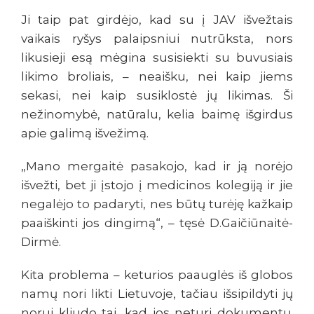
Ji taip pat girdėjo, kad su į JAV išvežtais
vaikais ryšys palaipsniui nutrūksta, nors
likusieji esą mėgina susisiekti su buvusiais
likimo broliais, – neaišku, nei kaip jiems
sekasi, nei kaip susiklostė jų likimas. Ši
nežinomybė, natūralu, kelia baimę išgirdus
apie galimą išvežimą.
„Mano mergaitė pasakojo, kad ir ją norėjo
išvežti, bet ji įstojo į medicinos kolegiją ir jie
negalėjo to padaryti, nes būtų turėję kažkaip
paaiškinti jos dingimą“, – tęsė D.Gaičiūnaitė-
Dirmė.
Kita problema – keturios paauglės iš globos
namų nori likti Lietuvoje, tačiau išsipildyti jų
norui kliudo tai, kad jos neturi dokumentų.