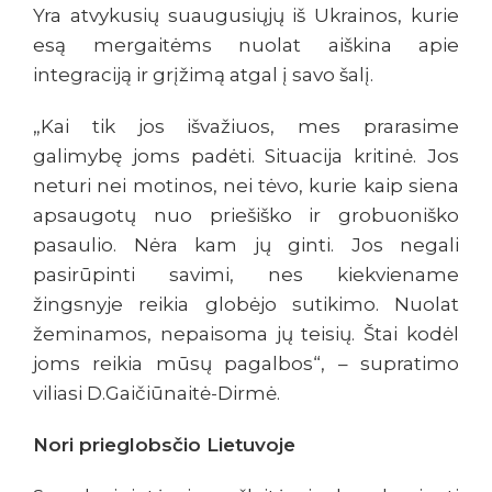
Yra atvykusių suaugusiųjų iš Ukrainos, kurie
esą mergaitėms nuolat aiškina apie
integraciją ir grįžimą atgal į savo šalį.
„Kai tik jos išvažiuos, mes prarasime
galimybę joms padėti. Situacija kritinė. Jos
neturi nei motinos, nei tėvo, kurie kaip siena
apsaugotų nuo priešiško ir grobuoniško
pasaulio. Nėra kam jų ginti. Jos negali
pasirūpinti savimi, nes kiekviename
žingsnyje reikia globėjo sutikimo. Nuolat
žeminamos, nepaisoma jų teisių. Štai kodėl
joms reikia mūsų pagalbos“, – supratimo
viliasi D.Gaičiūnaitė-Dirmė.
Nori prieglobsčio Lietuvoje