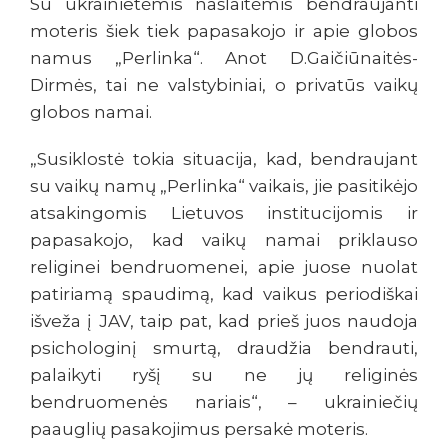
Su ukrainietėmis našlaitėmis bendraujanti
moteris šiek tiek papasakojo ir apie globos
namus „Perlinka“. Anot D.Gaičiūnaitės-
Dirmės, tai ne valstybiniai, o privatūs vaikų
globos namai.
„Susiklostė tokia situacija, kad, bendraujant
su vaikų namų „Perlinka“ vaikais, jie pasitikėjo
atsakingomis Lietuvos institucijomis ir
papasakojo, kad vaikų namai priklauso
religinei bendruomenei, apie juose nuolat
patiriamą spaudimą, kad vaikus periodiškai
išveža į JAV, taip pat, kad prieš juos naudoja
psichologinį smurtą, draudžia bendrauti,
palaikyti ryšį su ne jų religinės
bendruomenės nariais“, – ukrainiečių
paauglių pasakojimus persakė moteris.