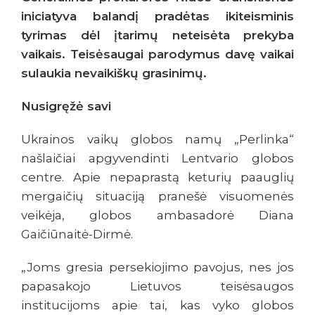
iniciatyva balandį pradėtas ikiteisminis
tyrimas dėl įtarimų neteisėta prekyba
vaikais. Teisėsaugai parodymus davę vaikai
sulaukia nevaikiškų grasinimų.
Nusigręžė savi
Ukrainos vaikų globos namų „Perlinka“
našlaičiai apgyvendinti Lentvario globos
centre. Apie nepaprastą keturių paauglių
mergaičių situaciją pranešė visuomenės
veikėja, globos ambasadorė Diana
Gaičiūnaitė-Dirmė.
„Joms gresia persekiojimo pavojus, nes jos
papasakojo Lietuvos teisėsaugos
institucijoms apie tai, kas vyko globos