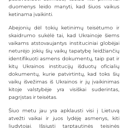
duomenys leido manyti, kad šiuos vaikus
ketinama įvaikinti.
Abejonių dėl tokių ketinimų teisėtumo ir
skaidrumo sukėlė tai, kad Ukrainoje šiems
vaikams atstovaujantys instituciniai globėjai
neturėjo jokių šių vaikų tapatybę leidžiančių
identifikuoti asmens dokumentų, taip pat ir
kitų Ukrainos institucijų išduotų oficialių
dokumentų, kurie patvirtintų, kad toks šių
vaikų išvežimas iš Ukrainos ir jų įvaikinimas
kitoje valstybėje yra visiškai suderintas,
pagrįstas ir teisėtas.
Šiuo metu jau yra apklausti visi į Lietuvą
atvežti vaikai ir juos lydėję asmenys, kiti
liudytojai. Išsiųsti tarptautinės teisinės