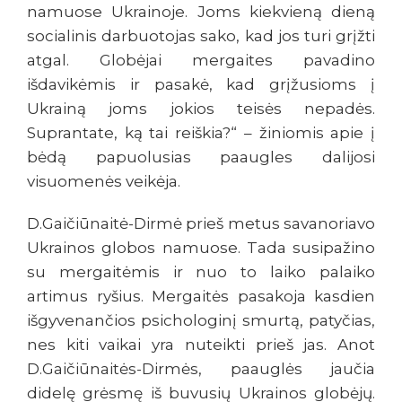
namuose Ukrainoje. Joms kiekvieną dieną
socialinis darbuotojas sako, kad jos turi grįžti
atgal. Globėjai mergaites pavadino
išdavikėmis ir pasakė, kad grįžusioms į
Ukrainą joms jokios teisės nepadės.
Suprantate, ką tai reiškia?“ – žiniomis apie į
bėdą papuolusias paaugles dalijosi
visuomenės veikėja.
D.Gaičiūnaitė-Dirmė prieš metus savanoriavo
Ukrainos globos namuose. Tada susipažino
su mergaitėmis ir nuo to laiko palaiko
artimus ryšius. Mergaitės pasakoja kasdien
išgyvenančios psichologinį smurtą, patyčias,
nes kiti vaikai yra nuteikti prieš jas. Anot
D.Gaičiūnaitės-Dirmės, paauglės jaučia
didelę grėsmę iš buvusių Ukrainos globėjų.