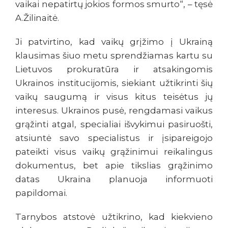
vaikai nepatirtų jokios formos smurto“, – tęsė
A.Žilinaitė.
Ji patvirtino, kad vaikų grįžimo į Ukrainą
klausimas šiuo metu sprendžiamas kartu su
Lietuvos prokuratūra ir atsakingomis
Ukrainos institucijomis, siekiant užtikrinti šių
vaikų saugumą ir visus kitus teisėtus jų
interesus. Ukrainos pusė, rengdamasi vaikus
grąžinti atgal, specialiai išvykimui pasiruošti,
atsiuntė savo specialistus ir įsipareigojo
pateikti visus vaikų grąžinimui reikalingus
dokumentus, bet apie tikslias grąžinimo
datas Ukraina planuoja informuoti
papildomai.
Tarnybos atstovė užtikrino, kad kiekvieno