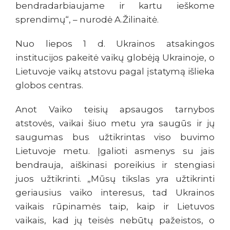
bendradarbiaujame ir kartu ieškome
sprendimų“, – nurodė A.Žilinaitė.
Nuo liepos 1 d. Ukrainos atsakingos
institucijos pakeitė vaikų globėją Ukrainoje, o
Lietuvoje vaikų atstovu pagal įstatymą išlieka
globos centras.
Anot Vaiko teisių apsaugos tarnybos
atstovės, vaikai šiuo metu yra saugūs ir jų
saugumas bus užtikrintas viso buvimo
Lietuvoje metu. Įgalioti asmenys su jais
bendrauja, aiškinasi poreikius ir stengiasi
juos užtikrinti. „Mūsų tikslas yra užtikrinti
geriausius vaiko interesus, tad Ukrainos
vaikais rūpinamės taip, kaip ir Lietuvos
vaikais, kad jų teisės nebūtų pažeistos, o