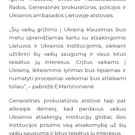
Rados, Generalinės prokuratūros, policijos ir
Ukrainos ambasados Lietuvoje atstovais.
„Šių vaikų grįžimo į Ukrainą klausimas šiuo
metu sprendžiamas kartu su atsakingomis
Lietuvos ir Ukrainos institucijomis, siekiant
užtikrini šių vaikų saugumą ir visus kitus
teisėtus jų interesus. Grįžus vaikams į
Ukrainą, ikiteisminis tyrimas bus tęsiamas ir
numatyti procesiniai veiksmai bus atliekami
toliau“, – pabrėžė E.Martinonienė.
Generalinės prokuratūros atstovė taip pat
atkreipė dėmesį, kad perdavus vaikus
Ukrainos atsakingų institucijų globai, šios
institucijos prisiims visą atsakomybę už šių
vaikų saugumą ir kitus teisėtus jų interesus.