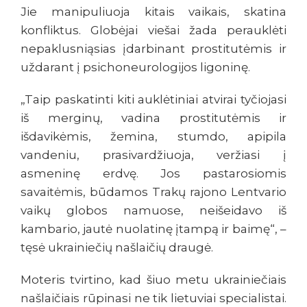
Jie manipuliuoja kitais vaikais, skatina
konfliktus. Globėjai viešai žada perauklėti
nepaklusniąsias įdarbinant prostitutėmis ir
uždarant į psichoneurologijos ligoninę.
„Taip paskatinti kiti auklėtiniai atvirai tyčiojasi
iš merginų, vadina prostitutėmis ir
išdavikėmis, žemina, stumdo, apipila
vandeniu, prasivardžiuoja, veržiasi į
asmeninę erdvę. Jos pastarosiomis
savaitėmis, būdamos Trakų rajono Lentvario
vaikų globos namuose, neišeidavo iš
kambario, jautė nuolatinę įtampą ir baimę“, –
tęsė ukrainiečių našlaičių draugė.
Moteris tvirtino, kad šiuo metu ukrainiečiais
našlaičiais rūpinasi ne tik lietuviai specialistai.