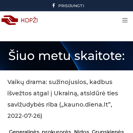
PRISIJUNGTI
Šiuo metu skaitote:
Vaikų drama: sužinojusios, kadbus
išvežtos atgal į Ukrainą, atsidūrė ties
savižudybės riba („kauno.diena.lt”,
2022-07-26)
Generalinės prokurorės Nidos Grunskienės