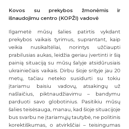
Kovos su prekybos žmonėmis ir
išnaudojimu centro (KOPŽI) vadovė
Ilgametė mūsų šalies patirtis vykdant
prekybos vaikais tyrimus, suprantant, kaip
veikia nusikaltėliai, norintys užčiaupti
prabilusias aukas, leidžia geriau įvertinti ir šią
painią situaciją su mūsų šalyje atsidūrusiais
ukrainiečiais vaikais. Dirbu šioje srityje jau 20
metų, tačiau neteko susidurti su tokiu
įtariamu baisiu vadovų, atsakingų už
našlaičius, piktnaudžiavimu – bandymu
parduoti savo globotinius. Pasitikiu mūsų
šalies teisėsauga, manau, kad šioje situacijoje
bus svarbu ne įtariamųjų tautybė, ne politinis
korektiškumas, o atvirkščiai – teisingumas