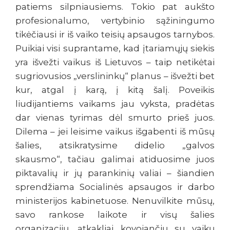
patiems silpniausiems. Tokio pat aukšto
profesionalumo, vertybinio sąžiningumo
tikėčiausi ir iš vaiko teisių apsaugos tarnybos.
Puikiai visi suprantame, kad įtariamųjų siekis
yra išvežti vaikus iš Lietuvos – taip netikėtai
sugriovusios „verslininkų“ planus – išvežti bet
kur, atgal į karą, į kitą šalį. Poveikis
liudijantiems vaikams jau vyksta, pradėtas
dar vienas tyrimas dėl smurto prieš juos.
Dilema – jei leisime vaikus išgabenti iš mūsų
šalies, atsikratysime didelio „galvos
skausmo“, tačiau galimai atiduosime juos
piktavalių ir jų parankinių valiai – šiandien
sprendžiama Socialinės apsaugos ir darbo
ministerijos kabinetuose. Nenuvilkite mūsų,
savo rankose laikote ir visų šalies
organizacijų, atkakliai kovojančių su vaikų