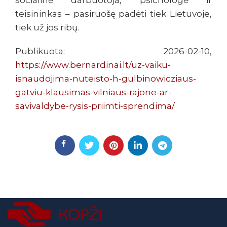
socialinė darbuotoja, psichologė ir
teisininkas – pasiruošę padėti tiek Lietuvoje,
tiek už jos ribų.
Publikuota: 2026-02-10,
https://www.bernardinai.lt/uz-vaiku-
isnaudojima-nuteisto-h-gulbinowicziaus-
gatviu-klausimas-vilniaus-rajone-ar-
savivaldybe-rysis-priimti-sprendima/