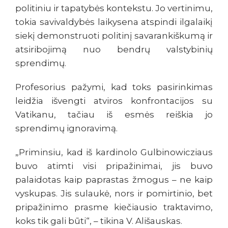
politiniu ir tapatybės kontekstu. Jo vertinimu,
tokia savivaldybės laikysena atspindi ilgalaikį
siekį demonstruoti politinį savarankiškumą ir
atsiribojimą nuo bendrų valstybinių
sprendimų.
Profesorius pažymi, kad toks pasirinkimas
leidžia išvengti atviros konfrontacijos su
Vatikanu, tačiau iš esmės reiškia jo
sprendimų ignoravimą.
„Priminsiu, kad iš kardinolo Gulbinowicziaus
buvo atimti visi pripažinimai, jis buvo
palaidotas kaip paprastas žmogus – ne kaip
vyskupas. Jis sulaukė, nors ir pomirtinio, bet
pripažinimo prasme kiečiausio traktavimo,
koks tik gali būti“, – tikina V. Ališauskas.