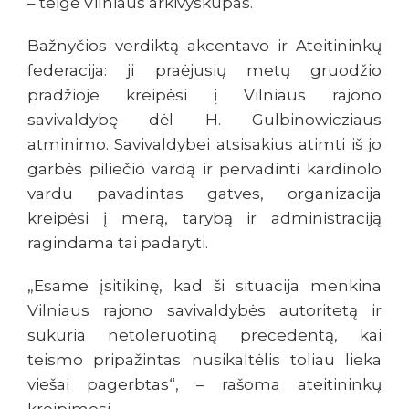
– teigė Vilniaus arkivyskupas.
Bažnyčios verdiktą akcentavo ir Ateitininkų
federacija: ji praėjusių metų gruodžio
pradžioje kreipėsi į Vilniaus rajono
savivaldybę dėl H. Gulbinowicziaus
atminimo. Savivaldybei atsisakius atimti iš jo
garbės piliečio vardą ir pervadinti kardinolo
vardu pavadintas gatves, organizacija
kreipėsi į merą, tarybą ir administraciją
ragindama tai padaryti.
„Esame įsitikinę, kad ši situacija menkina
Vilniaus rajono savivaldybės autoritetą ir
sukuria netoleruotiną precedentą, kai
teismo pripažintas nusikaltėlis toliau lieka
viešai pagerbtas“, – rašoma ateitininkų