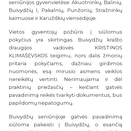
seniūnijos gyvenvietėse: Akuotninkų, Balinių,
Buivydžių I, Pakalnių, Punžonių, Stražninkų
kaimuose ir Karužiškių viensėdijoje.
Vietos gyventojų požiūris į siūlomus
pokyčius yra skirtingas. Buivydžių krašto
draugijos vadovės KRISTINOS
KLIMAŠEVSKOS teigimu, nors dalis žmonių
pritaria pokyčiams, dažniau girdimos
nuomonės, esą mirusio asmens veiklos
nereikėtų vertinti. Nerimaujama ir dėl
praktinių priežasčių – keičiant gatvės
pavadinimą reikės tvarkyti dokumentus, bus
papildomų nepatogumų.
Buivydžių seniūnijoje gatvės pavadinimą
siūloma pakeisti į Buivydžių, o esančią