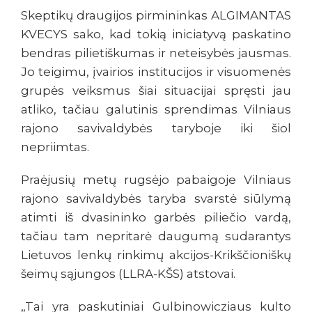
Skeptikų draugijos pirmininkas ALGIMANTAS
KVECYS sako, kad tokią iniciatyvą paskatino
bendras pilietiškumas ir neteisybės jausmas.
Jo teigimu, įvairios institucijos ir visuomenės
grupės veiksmus šiai situacijai spręsti jau
atliko, tačiau galutinis sprendimas Vilniaus
rajono savivaldybės taryboje iki šiol
nepriimtas.
Praėjusių metų rugsėjo pabaigoje Vilniaus
rajono savivaldybės taryba svarstė siūlymą
atimti iš dvasininko garbės piliečio vardą,
tačiau tam nepritarė daugumą sudarantys
Lietuvos lenkų rinkimų akcijos-Krikščioniškų
šeimų sąjungos (LLRA-KŠS) atstovai.
„Tai yra paskutiniai Gulbinowicziaus kulto