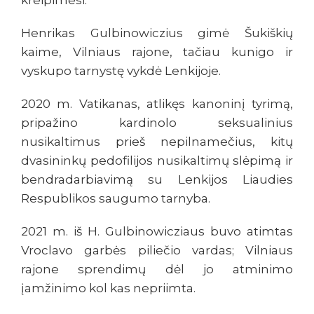
kreipimesi.
Henrikas Gulbinowiczius gimė Šukiškių
kaime, Vilniaus rajone, tačiau kunigo ir
vyskupo tarnystę vykdė Lenkijoje.
2020 m. Vatikanas, atlikęs kanoninį tyrimą,
pripažino kardinolo seksualinius
nusikaltimus prieš nepilnamečius, kitų
dvasininkų pedofilijos nusikaltimų slėpimą ir
bendradarbiavimą su Lenkijos Liaudies
Respublikos saugumo tarnyba.
2021 m. iš H. Gulbinowicziaus buvo atimtas
Vroclavo garbės piliečio vardas; Vilniaus
rajone sprendimų dėl jo atminimo
įamžinimo kol kas nepriimta.