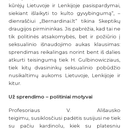
kūrėjų Lietuvoje ir Lenkijoje pasispardymai,
siekiant išlaikyti to kulto gyvybingumą“, –
dienraščiui „Bernardinai.lt“ tikina Skeptikų
draugijos pirmininkas. Jis pabrėžia, kad tai ne
tik politinės atsakomybės, bet ir požiūrio į
seksualinio išnaudojimo aukas klausimas:
sprendimas reikalingas norint bent iš dalies
atkurti teisingumą tiek H. Gulbinowicziaus,
tiek kitų dvasininkų seksualinio pobūdžio
nusikaltimų aukoms Lietuvoje, Lenkijoje ir
kitur.
Už sprendimo – politiniai motyvai
Profesoriaus V. Ališausko
teigimu, susiklosčiusi padėtis susijusi ne tiek
su pačiu kardinolu, kiek su platesniu