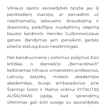
Vilniaus rajono savivaldybės taryba jau šį
penktadienį svarstys, ar pervadinti už
nepilnamečių seksualinį išnaudojimą ir
dvasininkų pedofilijos nusikaltimų slėpimą
bausto kardinolo Henriko Gulbinowicziaus
gatves. Bandymas jam panaikinti garbės
piliečio statusą buvo nesėkmingas.
Pati bendruomenė į siūlomus pokyčius žiūri
kritiškai, o dienraščio „Bernardinai.lt“
kalbinamas Vilniaus universiteto profesorius,
Lietuvių katalikų mokslo akademijos
akademikas, buvęs ambasadorius prie
Šventojo Sosto ir Maltos ordinui VYTAUTAS
ALIŠAUSKAS įspėja, kad sprendimų
vilkinimas gali būti susijęs su savivaldybės