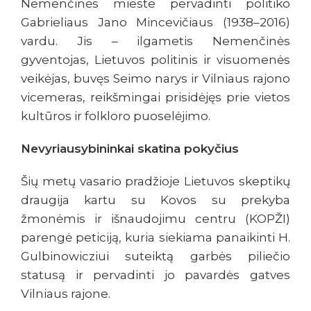
Nemenčinės mieste pervadinti politiko
Gabrieliaus Jano Mincevičiaus (1938–2016)
vardu. Jis – ilgametis Nemenčinės
gyventojas, Lietuvos politinis ir visuomenės
veikėjas, buvęs Seimo narys ir Vilniaus rajono
vicemeras, reikšmingai prisidėjęs prie vietos
kultūros ir folkloro puoselėjimo.
Nevyriausybininkai skatina pokyčius
Šių metų vasario pradžioje Lietuvos skeptikų
draugija kartu su Kovos su prekyba
žmonėmis ir išnaudojimu centru (KOPŽI)
parengė peticiją, kuria siekiama panaikinti H.
Gulbinowicziui suteiktą garbės piliečio
statusą ir pervadinti jo pavardės gatves
Vilniaus rajone.