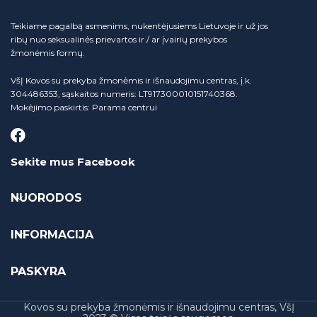
Teikiame pagalbą asmenims, nukentėjusiems Lietuvoje ir už jos
ribų nuo seksualinės prievartos ir / ar įvairių prekybos
žmonėmis formų.
VšĮ Kovos su prekyba žmonėmis ir išnaudojimu centras, į.k.
304486353, sąskaitos numeris: LT917300010151740368.
Mokėjimo paskirtis: Parama centrui
Sekite mus Facebook
NUORODOS
INFORMACIJA
PASKYRA
Kovos su prekyba žmonėmis ir išnaudojimu centras, VšĮ