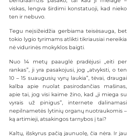
bendraamžis pasako, tai kad ji melagė –
viskas, lengva širdimi konstatuoji, kad nieko
ten ir nebuvo.
Tegu neįsižeidžia gerbiama teisėsauga, bet
tokio lygio tyrimams atlikti tikriausiai nereikia
nė vidurinės mokyklos baigti.
Nuo 14 metų paauglė pradėjusi „eiti per
rankas”, ji yra pasakojusi, jog „atvyksti, o ten
10 – 15 suaugusių vyrų laukia”, tėvai, draugai
kalba apie nuolat pasirodančias mašinas,
apie tai, jog visi kaime žino, kad „ji miega su
vyrais už pinigus”, internete dalinamasi
nepilnametės lytinių organų nuotraukomis –
ką artimieji, atsakingos tarnybos į tai?
Kaltų, išskyrus pačią jaunuolę, čia nėra. Ir jau