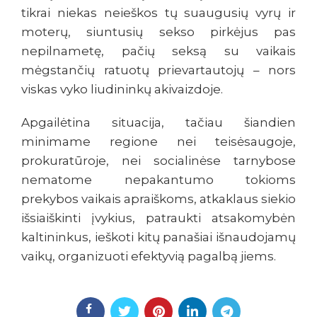
tikrai niekas neieškos tų suaugusių vyrų ir
moterų, siuntusių sekso pirkėjus pas
nepilnametę, pačių seksą su vaikais
mėgstančių ratuotų prievartautojų – nors
viskas vyko liudininkų akivaizdoje.
Apgailėtina situacija, tačiau šiandien
minimame regione nei teisėsaugoje,
prokuratūroje, nei socialinėse tarnybose
nematome nepakantumo tokioms
prekybos vaikais apraiškoms, atkaklaus siekio
išsiaiškinti įvykius, patraukti atsakomybėn
kaltininkus, ieškoti kitų panašiai išnaudojamų
vaikų, organizuoti efektyvią pagalbą jiems.