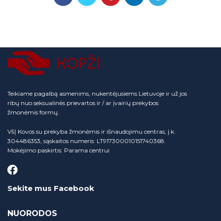
Teikiame pagalbą asmenims, nukentėjusiems Lietuvoje ir už jos
ribų nuo seksualinės prievartos ir / ar įvairių prekybos
žmonėmis formų.
VšĮ Kovos su prekyba žmonėmis ir išnaudojimu centras, į.k.
304486353, sąskaitos numeris: LT917300010151740368.
Mokėjimo paskirtis: Parama centrui
Sekite mus Facebook
NUORODOS