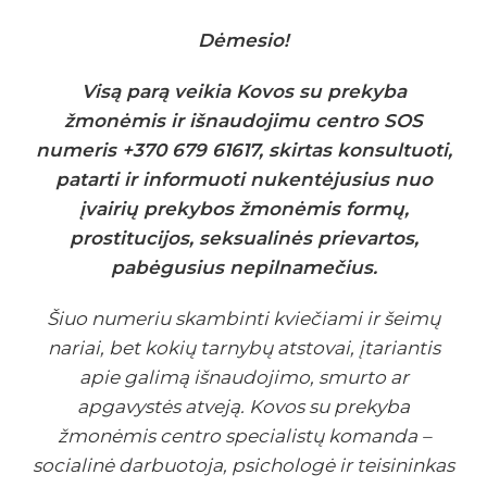
Dėmesio!
Visą parą veikia Kovos su prekyba
žmonėmis ir išnaudojimu centro SOS
numeris +370 679 61617, skirtas konsultuoti,
patarti ir informuoti nukentėjusius nuo
įvairių prekybos žmonėmis formų,
prostitucijos, seksualinės prievartos,
pabėgusius nepilnamečius.
Šiuo numeriu skambinti kviečiami ir šeimų
nariai, bet kokių tarnybų atstovai, įtariantis
apie galimą išnaudojimo, smurto ar
apgavystės atveją. Kovos su prekyba
žmonėmis centro specialistų komanda –
socialinė darbuotoja, psichologė ir teisininkas