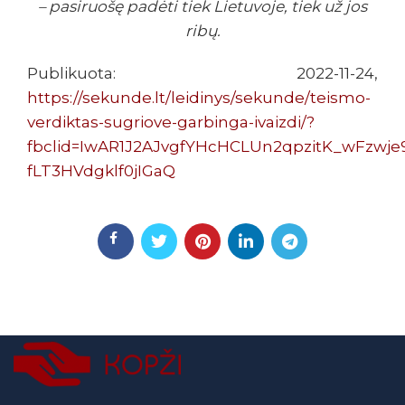
– pasiruošę padėti tiek Lietuvoje, tiek už jos
ribų.
Publikuota: 2022-11-24,
https://sekunde.lt/leidinys/sekunde/teismo-
verdiktas-sugriove-garbinga-ivaizdi/?
fbclid=IwAR1J2AJvgfYHcHCLUn2qpzitK_wFzwje
fLT3HVdgklf0jIGaQ