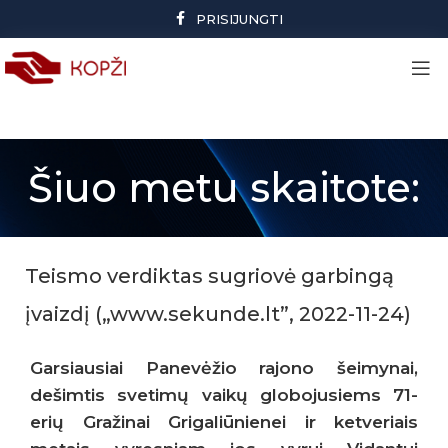
PRISIJUNGTI
Šiuo metu skaitote:
Teismo verdiktas sugriovė garbingą
įvaizdį („www.sekunde.lt”, 2022-11-24)
Garsiausiai Panevėžio rajono šeimynai,
dešimtis svetimų vaikų globojusiems 71-
erių Gražinai Grigaliūnienei ir ketveriais