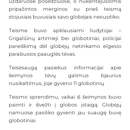
uždaruose posėdžiuose, o nukentėjusiomis
pripažintos merginos su prieš teismą
stojusiais buvusiais savo globėjais nesusitiko.
Teisme buvo apklausiami liudytojai –
Grigaliūnų artimieji bei globotiniai, policijai
pareiškimą dėl globėjų netinkamo elgesio
parašiusios paauglės tėvas.
Teisėsaugą pasiekus informacijai apie
šeimynos tėvų galimus bjaurius
nusikaltimus, joje gyveno 11 globotinių.
Teismo sprendimu, vaikai iš šeimynos buvo
paimti ir išvežti į globos įstaigą. Globėjų
namuose pasiliko gyventi jau suaugę buvę
globotiniai.