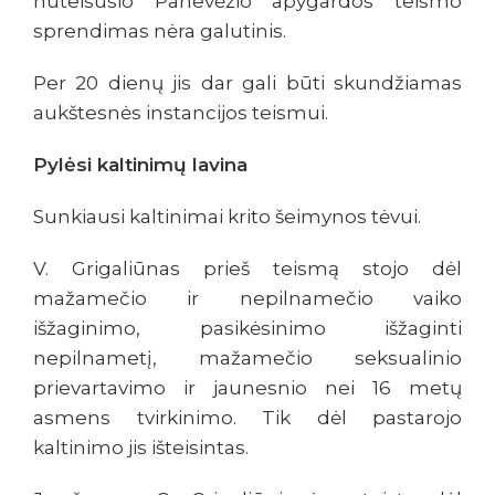
nuteisusio Panevėžio apygardos teismo
sprendimas nėra galutinis.
Per 20 dienų jis dar gali būti skundžiamas
aukštesnės instancijos teismui.
Pylėsi kaltinimų lavina
Sunkiausi kaltinimai krito šeimynos tėvui.
V. Grigaliūnas prieš teismą stojo dėl
mažamečio ir nepilnamečio vaiko
išžaginimo, pasikėsinimo išžaginti
nepilnametį, mažamečio seksualinio
prievartavimo ir jaunesnio nei 16 metų
asmens tvirkinimo. Tik dėl pastarojo
kaltinimo jis išteisintas.