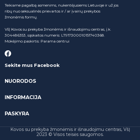
Teikiame pagalbą asmenims, nukentėjusiems Lietuvoje ir už jos
ribų nuo seksualinės prievartos ir / ar įvairių prekybos
žmonėmis formų.
VšĮ Kovos su prekyba žmonėmis ir išnaudojimu centras, į.k.
304486353, sąskaitos numeris: LT917300010151740368.
Mokėjimo paskirtis: Parama centrui
Sekite mus Facebook
NUORODOS
INFORMACIJA
PASKYRA
Kovos su prekyba žmonėmis ir išnaudojimu centras, VšĮ
2023 © Visos teisės saugomos.