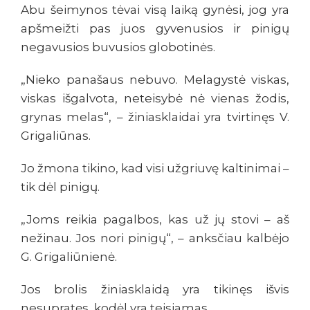
Abu šeimynos tėvai visą laiką gynėsi, jog yra
apšmeižti pas juos gyvenusios ir pinigų
negavusios buvusios globotinės.
„Nieko panašaus nebuvo. Melagystė viskas,
viskas išgalvota, neteisybė nė vienas žodis,
grynas melas“, – žiniasklaidai yra tvirtinęs V.
Grigaliūnas.
Jo žmona tikino, kad visi užgriuvę kaltinimai –
tik dėl pinigų.
„Joms reikia pagalbos, kas už jų stovi – aš
nežinau. Jos nori pinigų“, – anksčiau kalbėjo
G. Grigaliūnienė.
Jos brolis žiniasklaidą yra tikinęs išvis
nesupratęs, kodėl yra teisiamas.