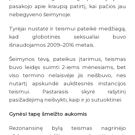
pasakojo apie kraupią patirtį, kai pačios jau
nebegyveno šeimynoje.
Tyrėjai nustatė ir teismui pateikė medžiagą,
kad globotinės seksualiai buvo
išnaudojamos 2009–2016 metais.
Šeimynos tėvą, pateikus įtarimus, teismas
buvo leidęs suimti 2-iems mėnesiams, bet
viso termino nelaisvėje jis neišbuvo, nes
nutartį apskundė aukštesnės instancijos
teismui. Pastarasis skyrė rašytinį
pasižadėjimą neišvykti, kaip ir jo sutuoktinei.
Gynėsi tapę šmeižto aukomis
Rezonansinę bylą teismas nagrinėjo