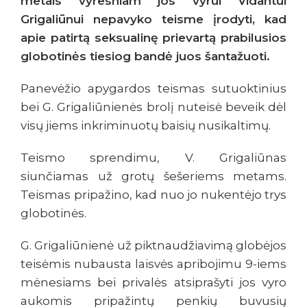
metais vyresniam jos vyrui Vidantui
Grigaliūnui nepavyko teisme įrodyti, kad
apie patirtą seksualinę prievartą prabilusios
globotinės tiesiog bandė juos šantažuoti.
Panevėžio apygardos teismas sutuoktinius
bei G. Grigaliūnienės brolį nuteisė beveik dėl
visų jiems inkriminuotų baisių nusikaltimų.
Teismo sprendimu, V. Grigaliūnas
siunčiamas už grotų šešeriems metams.
Teismas pripažino, kad nuo jo nukentėjo trys
globotinės.
G. Grigaliūnienė už piktnaudžiavimą globėjos
teisėmis nubausta laisvės apribojimu 9-iems
mėnesiams bei privalės atsiprašyti jos vyro
aukomis pripažintų penkių buvusių