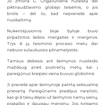
Jo žmona G. Grigaliūnienė nuteista dėl
piktnaudžiavimo globėjo teisėmis, o jos
brolis – dėl to, kad nepranešė apie
nusikaltimą.
Nukentėjusiomis šioje byloje buvo
pripažintos šešios mergaitės ir merginos.
Trys iš jų teisminio proceso metu dar
nebuvo sulaukusios pilnametystės.
Tamsus debesis ant šeimynos nusileido
maždaug prieš pustrečių metų, kai į
pareigūnus kreipėsi viena buvusi globotinė.
Ji pranešė apie šeimynoje patirtą seksualinę
prievartą. Pareigūnams pradėjus narplioti,
kas gi iš tiesų dėjosi už šeimynos namų sienų,
prakalbo ir daugiau merginų. Jos tyrėjams