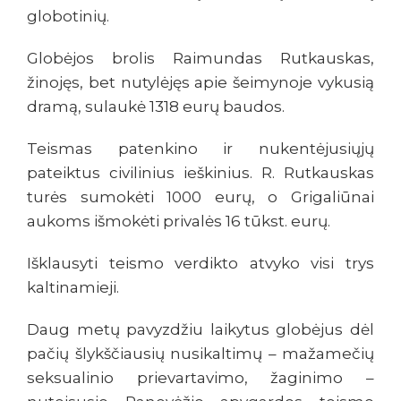
globotinių.
Globėjos brolis Raimundas Rutkauskas,
žinojęs, bet nutylėjęs apie šeimynoje vykusią
dramą, sulaukė 1318 eurų baudos.
Teismas patenkino ir nukentėjusiųjų
pateiktus civilinius ieškinius. R. Rutkauskas
turės sumokėti 1000 eurų, o Grigaliūnai
aukoms išmokėti privalės 16 tūkst. eurų.
Išklausyti teismo verdikto atvyko visi trys
kaltinamieji.
Daug metų pavyzdžiu laikytus globėjus dėl
pačių šlykščiausių nusikaltimų – mažamečių
seksualinio prievartavimo, žaginimo –