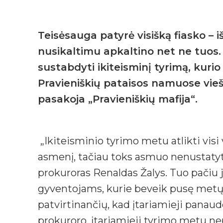
Teisėsauga patyrė visišką fiasko – i
nusikaltimu apkaltino net ne tuos. 
sustabdyti ikiteisminį tyrimą, kuri
Pravieniškių pataisos namuose viešai
pasakoja „Pravieniškių mafija“.
„Ikiteisminio tyrimo metu atlikti visi veiksmai ir išnaudotos visos galimybės nustatyti nusikalstamą veiką padariusį asmenį, tačiau toks asmuo nenustatytas“, – nutarime sustabdyti policijoje vykdytą tyrimą dėl Jono užpuolimo nurodė prokuroras Renaldas Žalys. Tuo pačiu jis priėmė ir dar vieną sprendimą – panaikino įtarimus dviem Rokiškio rajono gyventojams, kurie beveik pusę metų buvo įtariami Jonui nežymiai sutrikdę sveikatą: „Byloje nėra surinkta duomenų, patvirtinančių, kad įtariamieji panaudojo fizinį smurtą prieš nukentėjusįjį ir jam nežymiai sutrikdė sveikatą“. Pasak prokuroro, įtariamieji tyrimo metu nepripažino jiems pateiktų įtarimų ir teigė, kad tą vakarą, kai Jonas buvo užpultas, jie net nebuvo susitikę. Be to, ant Jono drabužių, kurie jau buvo išskalbti, ekspertai neaptiko mikrodalelių, patvirtinančių, kad tarp įtariamųjų ir nukentėjusiojo būtų buvęs koks nors kontaktas. Nenustačius, kad įtariamieji smurtavo prieš Joną, tyrimas buvo nutrauktas, įtariamiesiems panaikintos kardomosios priemonės – dokumentų paėmimas, rašytinis pasižadėjimas neišvykti ir neieškoti ryšių su nukentėjusiuoju. Tačiau, anot prokuroro, jeigu paaiškėtų naujos aplinkybės, tyrimą bet kada būtų galima atnaujinti. Tiesa, tyrimo pradžioje įtariamieji buvo prisipažinę įvykdę nusikaltimą, bet vėliau poziciją pakeitė ir savo žodžių išsižadėjo – o juk įtariamieji gali kalbėti bet ką, jiems nėra taikoma atsakomybė už melagingų parodymų davimą. Be to, tyrimo metu nebuvo surinkta jokių kitų duomenų, kurie patvirtintų, kad įtariamieji Rokiškio rajono gyventojai būtų smurtavę prieš Joną – atsirado liudytojų, kurie teigė, kad tą vakarą, kai nusikaltimas buvo įvykdytas, jie buvo ne kartu ir visai kitose vietose. „Susidaro įspūdis, kad nusikaltimo niekas ir nenorėjo ištirti, o buvę įtariamieji nepagrįstai beveik pusę metų buvo persekiojami – jeigu jie iš tikrųjų yra nekalti, tai jiems dėl neteisėto persekiojimo buvo padaryta didelė žala“, – sakė Jonas. Jis neslėpė, kad nuo pat tyrimo pradžios ne kartą pareigūnams nurodė, jog buvo užpultas netikėtai ir tamsiu paros metu, todėl užpuolikų veidų neįsidėmėjo. „Manęs klausė, ar tie asmenys, kurie buvo įtariamieji, mane užpuolė, bet aš ne kartą sakiau, kad nežinau, nes jų nespėjau pamatyti, todėl apkaltinti žmogaus negaliu, jeigu nesu įsitikinęs, kad jis yra kaltas“, – kalbėjo nukentėjusysis. Jonas buvo užpultas dar sausio 23 d. vakarą netoli savo namų Rokiškio rajone, kai grįžo iš išvakarėse Vilniuje vykusio knygos ir dokumentinio filmo „Pravieniškių mafija“ pristatymo – šiame renginyje, DELFI ir LNK televizijoje pirmą kartą buvo paviešinta istorija apie Jono gyvenimą Pravieniškių pataisos namuose. Būtent Jono pasakojimas ir užkliuvo jį užpuolusiems asmenims. Jau važiuodamas autobusu iš Vilniaus į Rokiškio rajoną Jonas sulaukė kaimynės skambučio – pamačiusi reportažus moteris kvietė užeiti pasikalbėti, kai tik jis grįš į namus. „Iš karto nuėjau, išgėrėme arbatos, ji nuoširdžiai man patarė pasisaugoti, nes žmonės yra negailestingi, ne visi supranta ir pritaria mano žingsniui“, – sakė Jonas. Tą patį antradienio vakarą vyras buvo užpultas mažai apšviestoje kaimo gatvėje, kai ėjo į namus. Jonas sako, kad jį užpuolė du maždaug 25-30 metų vyrai – vienas buvo su kepure, kitas – be. Būtent šį Jonas ir galė