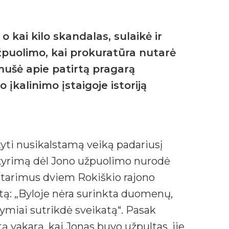
o kai kilo skandalas, sulaikė ir
užpuolimo, kai prokuratūra nutarė
mušė apie patirtą pragarą
įkalinimo įstaigoje istoriją
udžiamumą, Seimo narė Radvilė Morkūnaitė-Mikulėnienė kreipėsi į teisingumo ministrą Elviną Jankevičių bei Lietuvos policijos generalinį komisarą Liną Pernavą dėl šokiruojančio valstybės institucijų abejingumo. Seimo narė piktinosi, kad ne tik nėra užtikrinama tinkama kalinių reintegra ci ja, bet net ir nereaguojama į akivaizdžius smurtinius nusikaltimus, greičiausiai įvykdytus dėl žmogaus viešo liudijimo. „Vyriausybės garsiai deklaruojama kova už skaidrumą ir didesnę tvarką kalėjimų sistemoje bus nieko verta, jei valstybė nesugeba užtikrinti net elementaraus žmonių, išdrįsusių viešai paliudyti apie kalėjimų sistemoje klestinčius nebaudžiamumą ir nusikaltimus, saugumą. Šokiruoja ir policijos pareigūnų abejingumas ir nenoras tirti akivaizdžių smurtinių nusikaltimų. Todėl kreipiuosi į teisingumo ministrą ir policijos generalinį komisarą, prašydama išsamiai ištirti šį atvejį bei atsakyti, kodėl akivaizdžiai neveikia nei liudytojų apsaugos, nei kalinių reintegracijos programos bei policija ignoruoja akivaizdžius nusikaltimus“, – teigė R. Morkūnaitė-Mikulėnienė. Savo kreipimęsi ji teisingumo ministro ir generalinio komisaro paprašė atsakyti, kokių priemonių imamasi, kad būtų apsaugoti viešai apie kalėjimų sistemoje daromus nusikaltimus liudijančius žmones, kodėl nebuvo pritaikyta liudytojų apsaugos programa, kodėl policija iš karto nereagavo į nusikaltimą bei kokių konkrečių priemonių ketina imtis šios institucijos, kad būtų apsaugotas tiek šis konkretus viešai liudyti išdrįsęs žmogus, tiek būsimi liudytojai. Taip pat Seimo narė klausė, ar Teisingumo ministerija, Kalėjimų departamentas bei policija ketina inicijuoti tyrimus dėl prieš Joną vykdytų nusikaltimų jo kalinimo metu, apie kuriuos viešai išdrįso papasakoti visuomenei. Policijos generalinio komisaro pavaduotojas Edvardas Šileris nurodė, kad buvo atliktas tyrimas, kurio metu „duomenų, patvirtinančių, kad policijos pareigūnai netinkamai atliko funkcijas, nereagavo į pranešimą apie nusikalstamą veiką ar vilkino tyrimą, negauta“. E. Šilerio teigimu, „nukentėjusiajam atsisakius rašyti pareiškimą“, policijoje buvo pradėtas įvykio aplinkybių patikslinimas, o vėliau šiam parašius pareiškimą – ikiteisminis tyrimas. Generalinio komisaro pavaduotojas taip pat pažymėjo, kad nėra nustatyta teisės aktuose apibrėžtų pagrindų taikyti apsaugos priemones Jonui. Tuo metu teisingumo ministras Elvinas Jankevičius Seimo narei nurodė, kad „remiantis visuomenės informavimo priemonėse viešai skelbiama informacija, Jūsų paklausime nurodyto asmens užpuolimu įtariami asmenys jau yra nustatyti.“ „Atsižvelgiant į tai, Kalėjimų departamento kriminalinės žvalgybos pareigūnai yra pasirengę visokeriopai bendradarbiauti su atitinkamą ikiteisminį tyrimą atliekančiais policijos pareigūnais, jei ikiteisminio tyrimo metu paaiškėtų,