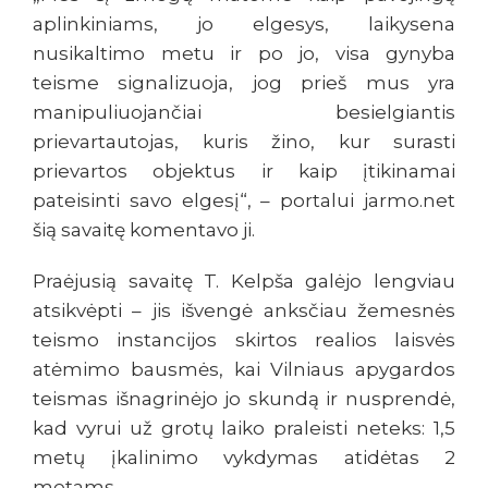
aplinkiniams, jo elgesys, laikysena
nusikaltimo metu ir po jo, visa gynyba
teisme signalizuoja, jog prieš mus yra
manipuliuojančiai besielgiantis
prievartautojas, kuris žino, kur surasti
prievartos objektus ir kaip įtikinamai
pateisinti savo elgesį“, – portalui jarmo.net
šią savaitę komentavo ji.
Praėjusią savaitę T. Kelpša galėjo lengviau
atsikvėpti – jis išvengė anksčiau žemesnės
teismo instancijos skirtos realios laisvės
atėmimo bausmės, kai Vilniaus apygardos
teismas išnagrinėjo jo skundą ir nusprendė,
kad vyrui už grotų laiko praleisti neteks: 1,5
metų įkalinimo vykdymas atidėtas 2
metams.