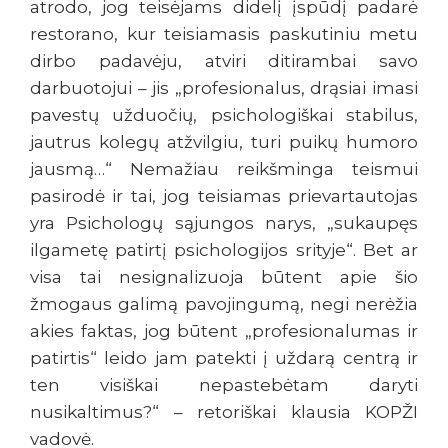
atrodo, jog teisėjams didelį įspūdį padarė
restorano, kur teisiamasis paskutiniu metu
dirbo padavėju, atviri ditirambai savo
darbuotojui – jis „profesionalus, drąsiai imasi
pavestų užduočių, psichologiškai stabilus,
jautrus kolegų atžvilgiu, turi puikų humoro
jausmą…“ Nemažiau reikšminga teismui
pasirodė ir tai, jog teisiamas prievartautojas
yra Psichologų sąjungos narys, „sukaupęs
ilgametę patirtį psichologijos srityje“. Bet ar
visa tai nesignalizuoja būtent apie šio
žmogaus galimą pavojingumą, negi nerėžia
akies faktas, jog būtent „profesionalumas ir
patirtis“ leido jam patekti į uždarą centrą ir
ten visiškai nepastebėtam daryti
nusikaltimus?“ – retoriškai klausia KOPŽI
vadovė.