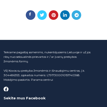
Teikiame pagalbą asmenims, nukentėjusiems Lietuvoje ir už jos
ribų nuo seksualinės prievartos ir / ar įvairių prekybos
žmonėmis formų.
VšĮ Kovos su prekyba žmonėmis ir išnaudojimu centras, į.k.
304486353, sąskaitos numeris: LT917300010151740368.
Mokėjimo paskirtis: Parama centrui
Sekite mus Facebook