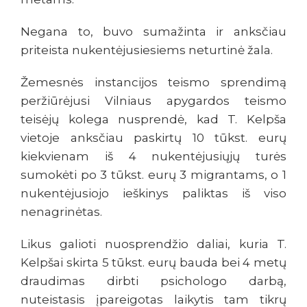
Negana to, buvo sumažinta ir anksčiau
priteista nukentėjusiesiems neturtinė žala.
Žemesnės instancijos teismo sprendimą
peržiūrėjusi Vilniaus apygardos teismo
teisėjų kolega nusprendė, kad T. Kelpša
vietoje anksčiau paskirtų 10 tūkst. eurų
kiekvienam iš 4 nukentėjusiųjų turės
sumokėti po 3 tūkst. eurų 3 migrantams, o 1
nukentėjusiojo ieškinys paliktas iš viso
nenagrinėtas.
Likus galioti nuosprendžio daliai, kuria T.
Kelpšai skirta 5 tūkst. eurų bauda bei 4 metų
draudimas dirbti psichologo darbą,
nuteistasis įpareigotas laikytis tam tikrų