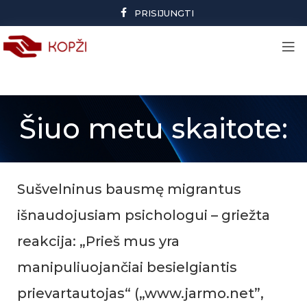
PRISIJUNGTI
Šiuo metu skaitote:
Sušvelninus bausmę migrantus
išnaudojusiam psichologui – griežta
reakcija: „Prieš mus yra
manipuliuojančiai besielgiantis
prievartautojas“ („www.jarmo.net”,