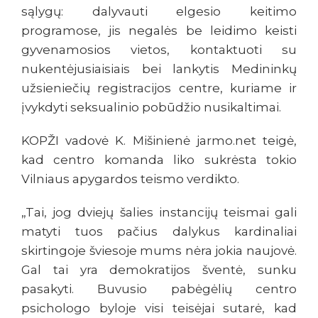
sąlygų: dalyvauti elgesio keitimo
programose, jis negalės be leidimo keisti
gyvenamosios vietos, kontaktuoti su
nukentėjusiaisiais bei lankytis Medininkų
užsieniečių registracijos centre, kuriame ir
įvykdyti seksualinio pobūdžio nusikaltimai.
KOPŽI vadovė K. Mišinienė jarmo.net teigė,
kad centro komanda liko sukrėsta tokio
Vilniaus apygardos teismo verdikto.
„Tai, jog dviejų šalies instancijų teismai gali
matyti tuos pačius dalykus kardinaliai
skirtingoje šviesoje mums nėra jokia naujovė.
Gal tai yra demokratijos šventė, sunku
pasakyti. Buvusio pabėgėlių centro
psichologo byloje visi teisėjai sutarė, kad