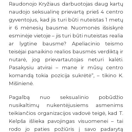
Raudonojo Kryžiaus darbuotojas daug kartų
naudojo seksualinę prievartą prieš 4 centro
gyventojus, kad jis turi būti nuteistas 1 metų
ir 6 mėnesių bausme. Nuomonės išsiskyrė
esminėje vietoje – jis turi būti nuteistas realia
ar lygtine bausme? Apeliacinio teismo
teisėjai panaikino realios bausmės verdiktą ir
nutarė, jog prievartautojas neturi kalėti.
Pasakysiu atvirai – mane ir mūsų centro
komandą tokia pozicija sukrėtė“, – tikino K.
Mišinienė.
Pagalbą nuo seksualinio pobūdžio
nusikaltimų nukentėjusiems asmenims
teikiančios organizacijos vadovė teigė, kad T.
Kelpša išlieka pavojingas visuomenei – tai
rodo jo paties požiūris į savo padarytą