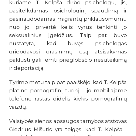
kuriame T. Kelpša dirbo psichologu, jis,
pasitelkdamas psichologinį spaudimą ir
pasinaudodamas migrantų priklausomumu
nuo jo, privertė kelis vyrus tenkinti jo
seksualinius įgeidžius. Taip pat buvo
nustatyta, kad buvęs psichologas
griebdavosi grasinimų esą atsisakymas
paklusti gali lemti prieglobsčio nesuteikimą
ir deportaciją.
Tyrimo metu taip pat paaiškėjo, kad T. Kelpša
platino pornografinį turinį – jo mobiliajame
telefone rastas didelis kiekis pornografinių
vaizdų.
Valstybės sienos apsaugos tarnybos atstovas
Giedrius Mišutis yra teigęs, kad T. Kelpša į