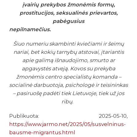
įvairių prekybos žmonėmis formų,
prostitucijos, seksualinės prievartos,
pabėgusius
nepilnamečius.
Šiuo numeriu skambinti kviečiami ir šeimų
nariai, bet kokių tarnybų atstovai, įtariantis
apie galimą išnaudojimo, smurto ar
apgavystės atveją. Kovos su prekyba
žmonėmis centro specialistų komanda –
socialinė darbuotoja, psichologė ir teisininkas
– pasiruošę padėti tiek Lietuvoje, tiek už jos
ribų.
Publikuota: 2025-05-10,
https://www.jarmo.net/2025/05/susvelninus-
bausme-migrantus.html