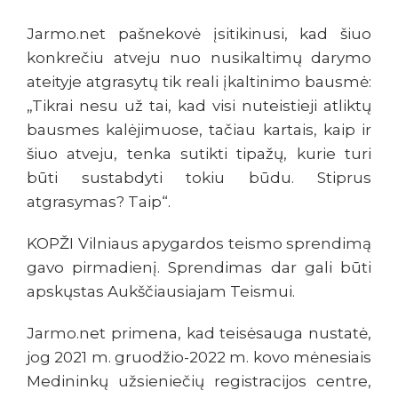
Jarmo.net pašnekovė įsitikinusi, kad šiuo
konkrečiu atveju nuo nusikaltimų darymo
ateityje atgrasytų tik reali įkaltinimo bausmė:
„Tikrai nesu už tai, kad visi nuteistieji atliktų
bausmes kalėjimuose, tačiau kartais, kaip ir
šiuo atveju, tenka sutikti tipažų, kurie turi
būti sustabdyti tokiu būdu. Stiprus
atgrasymas? Taip“.
KOPŽI Vilniaus apygardos teismo sprendimą
gavo pirmadienį. Sprendimas dar gali būti
apskųstas Aukščiausiajam Teismui.
Jarmo.net primena, kad teisėsauga nustatė,
jog 2021 m. gruodžio-2022 m. kovo mėnesiais
Medininkų užsieniečių registracijos centre,