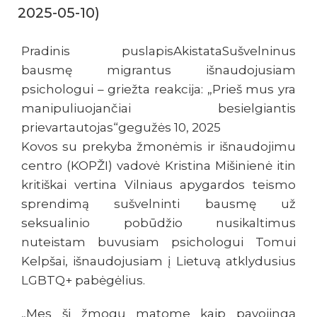
2025-05-10)
Pradinis puslapisAkistataSušvelninus
bausmę migrantus išnaudojusiam
psichologui – griežta reakcija: „Prieš mus yra
manipuliuojančiai besielgiantis
prievartautojas“gegužės 10, 2025
Kovos su prekyba žmonėmis ir išnaudojimu
centro (KOPŽI) vadovė Kristina Mišinienė itin
kritiškai vertina Vilniaus apygardos teismo
sprendimą sušvelninti bausmę už
seksualinio pobūdžio nusikaltimus
nuteistam buvusiam psichologui Tomui
Kelpšai, išnaudojusiam į Lietuvą atklydusius
LGBTQ+ pabėgėlius.
„Mes šį žmogų matome kaip pavojingą