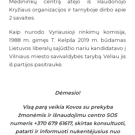
Medininkų centrą atėjo iš Raudonojo
Kryžiaus organizacijos ir tarnyboje dirbo apie
2 savaites.
Kaip nurodo Vyriausioji rinkimų komisija,
1988 m. gimęs T. Kelpša 2019 m. būdamas
Lietuvos liberalų sajūdžio nariu kandidatavo į
Vilniaus miesto savivaldybės tarybą. Vėliau jis
iš partijos pasitraukė.
Dėmesio!
Visą parą veikia Kovos su prekyba
žmonėmis ir išnaudojimu centro SOS
numeris +370 679 61617, skirtas konsultuoti,
patarti ir informuoti nukentėjusius nuo