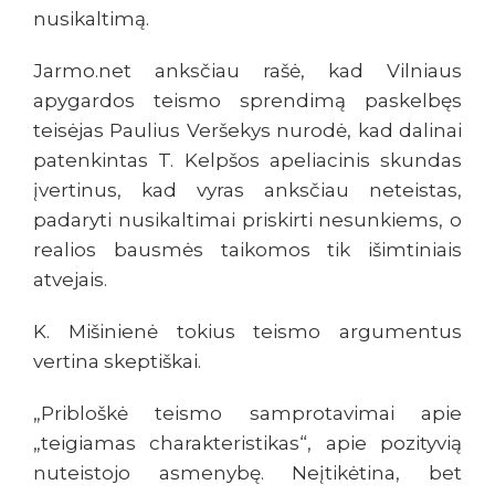
nusikaltimą.
Jarmo.net anksčiau rašė, kad Vilniaus
apygardos teismo sprendimą paskelbęs
teisėjas Paulius Veršekys nurodė, kad dalinai
patenkintas T. Kelpšos apeliacinis skundas
įvertinus, kad vyras anksčiau neteistas,
padaryti nusikaltimai priskirti nesunkiems, o
realios bausmės taikomos tik išimtiniais
atvejais.
K. Mišinienė tokius teismo argumentus
vertina skeptiškai.
„Pribloškė teismo samprotavimai apie
„teigiamas charakteristikas“, apie pozityvią
nuteistojo asmenybę. Neįtikėtina, bet