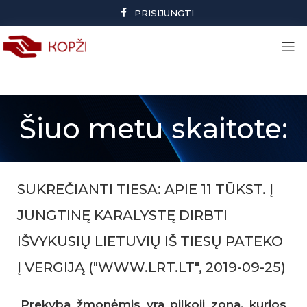
PRISIJUNGTI
Šiuo metu skaitote:
SUKREČIANTI TIESA: APIE 11 TŪKST. Į
JUNGTINĘ KARALYSTĘ DIRBTI
IŠVYKUSIŲ LIETUVIŲ IŠ TIESŲ PATEKO
Į VERGIJĄ ("WWW.LRT.LT", 2019-09-25)
Prekyba žmonėmis yra pilkoji zona, kurios