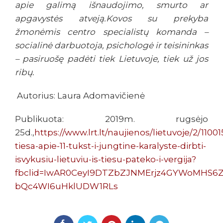
apie galimą išnaudojimo, smurto ar
apgavystės atveją.Kovos su prekyba
žmonėmis centro specialistų komanda –
socialinė darbuotoja, psichologė ir teisininkas
– pasiruošę padėti tiek Lietuvoje, tiek už jos
ribų.
Autorius: Laura Adomavičienė
Publikuota: 2019m. rugsėjo
25d.,
https://www.lrt.lt/naujienos/lietuvoje/2/11001
tiesa-apie-11-tukst-i-jungtine-karalyste-dirbti-
isvykusiu-lietuviu-is-tiesu-pateko-i-vergija?
fbclid=IwAR0CeyI9DTZbZJNMErjz4GYWoMHS6
bQc4WI6uHklUDW1RLs