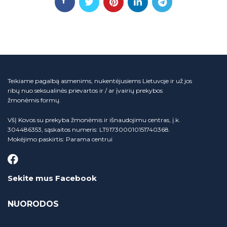
Teikiame pagalbą asmenims, nukentėjusiems Lietuvoje ir už jos
ribų nuo seksualinės prievartos ir / ar įvairių prekybos
žmonėmis formų.
VšĮ Kovos su prekyba žmonėmis ir išnaudojimu centras, į.k.
304486353, sąskaitos numeris: LT917300010151740368.
Mokėjimo paskirtis: Parama centrui
Sekite mus Facebook
NUORODOS