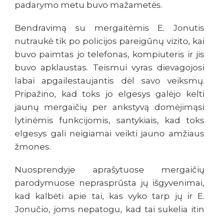
padarymo metu buvo mažametės.
Bendravimą su mergaitėmis E. Jonutis
nutraukė tik po policijos pareigūnų vizito, kai
buvo paimtas jo telefonas, kompiuteris ir jis
buvo apklaustas. Teismui vyras dievagojosi
labai apgailestaujantis dėl savo veiksmų.
Pripažino, kad toks jo elgesys galėjo kelti
jaunų mergaičių per ankstyvą domėjimąsi
lytinėmis funkcijomis, santykiais, kad toks
elgesys gali neigiamai veikti jauno amžiaus
žmones.
Nuosprendyje aprašytuose mergaičių
parodymuose neprasprūsta jų išgyvenimai,
kad kalbėti apie tai, kas vyko tarp jų ir E.
Jonučio, joms nepatogu, kad tai sukelia itin