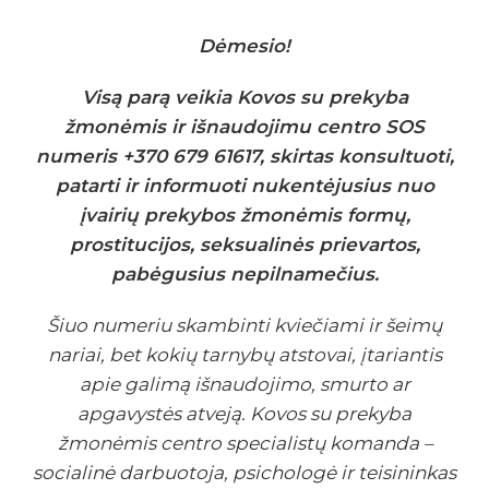
Dėmesio!
Visą parą veikia Kovos su prekyba
žmonėmis ir išnaudojimu centro SOS
numeris +370 679 61617, skirtas konsultuoti,
patarti ir informuoti nukentėjusius nuo
įvairių prekybos žmonėmis formų,
prostitucijos, seksualinės prievartos,
pabėgusius nepilnamečius.
Šiuo numeriu skambinti kviečiami ir šeimų
nariai, bet kokių tarnybų atstovai, įtariantis
apie galimą išnaudojimo, smurto ar
apgavystės atveją. Kovos su prekyba
žmonėmis centro specialistų komanda –
socialinė darbuotoja, psichologė ir teisininkas