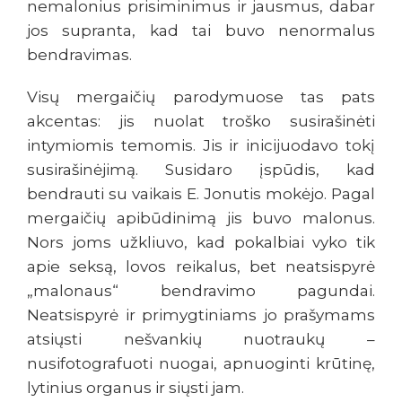
nemalonius prisiminimus ir jausmus, dabar
jos supranta, kad tai buvo nenormalus
bendravimas.
Visų mergaičių parodymuose tas pats
akcentas: jis nuolat troško susirašinėti
intymiomis temomis. Jis ir inicijuodavo tokį
susirašinėjimą. Susidaro įspūdis, kad
bendrauti su vaikais E. Jonutis mokėjo. Pagal
mergaičių apibūdinimą jis buvo malonus.
Nors joms užkliuvo, kad pokalbiai vyko tik
apie seksą, lovos reikalus, bet neatsispyrė
„malonaus“ bendravimo pagundai.
Neatsispyrė ir primygtiniams jo prašymams
atsiųsti nešvankių nuotraukų –
nusifotografuoti nuogai, apnuoginti krūtinę,
lytinius organus ir siųsti jam.