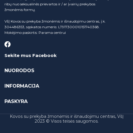
ribų nuo seksualinės prievartos ir / ar įvairių prekybos
žmonėmis formų.
VšĮ Kovos su prekyba žmonėmis ir išnaudojimu centras, į.k.
304486353, sąskaitos numeris: LT917300010151740368.
Mokėjimo paskirtis: Parama centrui
Sekite mus Facebook
NUORODOS
INFORMACIJA
PASKYRA
Kovos su prekyba žmonėmis ir išnaudojimu centras, VšĮ
2023 © Visos teisės saugomos.