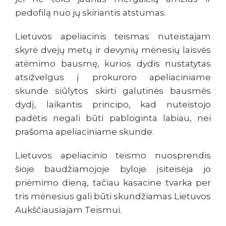
pedofilą nuo jų skiriantis atstumas.
Lietuvos apeliacinis teismas nuteistajam
skyrė dvejų metų ir devynių mėnesių laisvės
atėmimo bausmę, kurios dydis nustatytas
atsižvelgus į prokuroro apeliaciniame
skunde siūlytos skirti galutinės bausmės
dydį, laikantis principo, kad nuteistojo
padėtis negali būti pabloginta labiau, nei
prašoma apeliaciniame skunde.
Lietuvos apeliacinio teismo nuosprendis
šioje baudžiamojoje byloje įsiteisėja jo
priėmimo dieną, tačiau kasacine tvarka per
tris mėnesius gali būti skundžiamas Lietuvos
Aukščiausiajam Teismui.