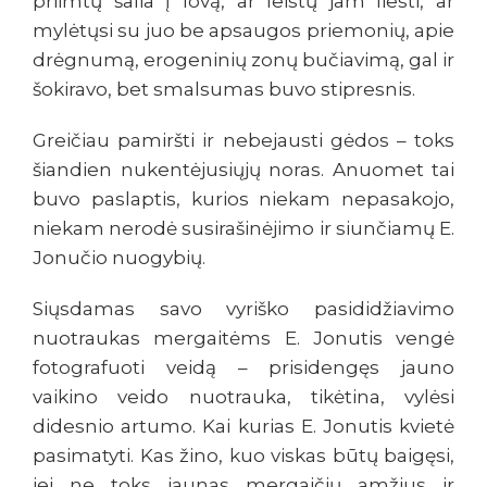
priimtų šalia į lovą, ar leistų jam liesti, ar
mylėtųsi su juo be apsaugos priemonių, apie
drėgnumą, erogeninių zonų bučiavimą, gal ir
šokiravo, bet smalsumas buvo stipresnis.
Greičiau pamiršti ir nebejausti gėdos – toks
šiandien nukentėjusiųjų noras. Anuomet tai
buvo paslaptis, kurios niekam nepasakojo,
niekam nerodė susirašinėjimo ir siunčiamų E.
Jonučio nuogybių.
Siųsdamas savo vyriško pasididžiavimo
nuotraukas mergaitėms E. Jonutis vengė
fotografuoti veidą – prisidengęs jauno
vaikino veido nuotrauka, tikėtina, vylėsi
didesnio artumo. Kai kurias E. Jonutis kvietė
pasimatyti. Kas žino, kuo viskas būtų baigęsi,
jei ne toks jaunas mergaičių amžius ir