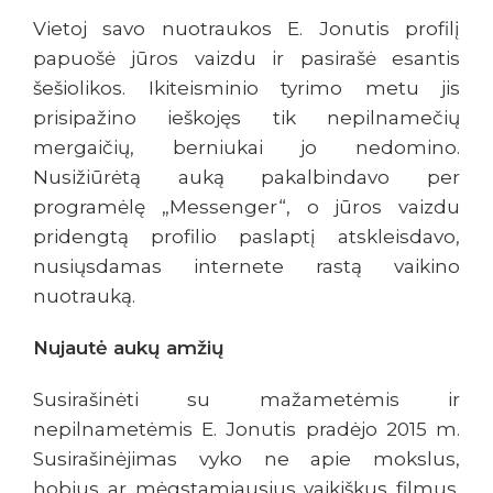
Vietoj savo nuotraukos E. Jonutis profilį
papuošė jūros vaizdu ir pasirašė esantis
šešiolikos. Ikiteisminio tyrimo metu jis
prisipažino ieškojęs tik nepilnamečių
mergaičių, berniukai jo nedomino.
Nusižiūrėtą auką pakalbindavo per
programėlę „Messenger“, o jūros vaizdu
pridengtą profilio paslaptį atskleisdavo,
nusiųsdamas internete rastą vaikino
nuotrauką.
Nujautė aukų amžių
Susirašinėti su mažametėmis ir
nepilnametėmis E. Jonutis pradėjo 2015 m.
Susirašinėjimas vyko ne apie mokslus,
hobius ar mėgstamiausius vaikiškus filmus.