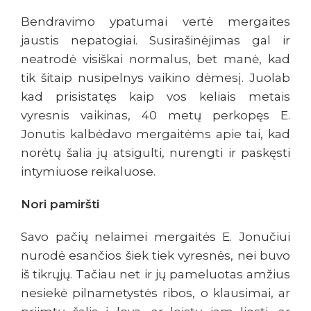
Bendravimo ypatumai vertė mergaites
jaustis nepatogiai. Susirašinėjimas gal ir
neatrodė visiškai normalus, bet manė, kad
tik šitaip nusipelnys vaikino dėmesį. Juolab
kad prisistatęs kaip vos keliais metais
vyresnis vaikinas, 40 metų perkopęs E.
Jonutis kalbėdavo mergaitėms apie tai, kad
norėtų šalia jų atsigulti, nurengti ir paskęsti
intymiuose reikaluose.
Nori pamiršti
Savo pačių nelaimei mergaitės E. Jonučiui
nurodė esančios šiek tiek vyresnės, nei buvo
iš tikrųjų. Tačiau net ir jų pameluotas amžius
nesiekė pilnametystės ribos, o klausimai, ar