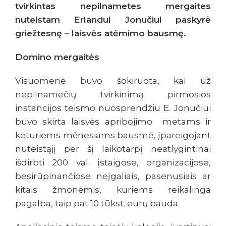
tvirkintas nepilnametes mergaites
nuteistam Erlandui Jonučiui paskyrė
griežtesnę – laisvės atėmimo bausmę.
Domino mergaitės
Visuomenė buvo šokiruota, kai už
nepilnamečių tvirkinimą pirmosios
instancijos teismo nuosprendžiu E. Jonučiui
buvo skirta laisvės apribojimo metams ir
keturiems mėnesiams bausmė, įpareigojant
nuteistąjį per šį laikotarpį neatlygintinai
išdirbti 200 val. įstaigose, organizacijose,
besirūpinančiose neįgaliais, pasenusiais ar
kitais žmonėmis, kuriems reikalinga
pagalba, taip pat 10 tūkst. eurų bauda.