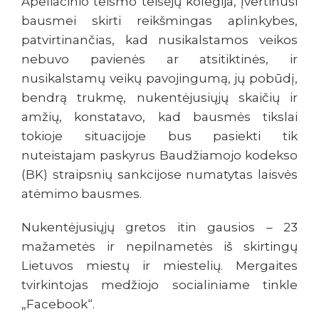
Apeliacinio teismo teisėjų kolegija, įvertinusi
bausmei skirti reikšmingas aplinkybes,
patvirtinančias, kad nusikalstamos veikos
nebuvo pavienės ar atsitiktinės, ir
nusikalstamų veikų pavojingumą, jų pobūdį,
bendrą trukmę, nukentėjusiųjų skaičių ir
amžių, konstatavo, kad bausmės tikslai
tokioje situacijoje bus pasiekti tik
nuteistajam paskyrus Baudžiamojo kodekso
(BK) straipsnių sankcijose numatytas laisvės
atėmimo bausmes.
Nukentėjusiųjų gretos itin gausios – 23
mažametės ir nepilnametės iš skirtingų
Lietuvos miestų ir miestelių. Mergaites
tvirkintojas medžiojo socialiniame tinkle
„Facebook“.