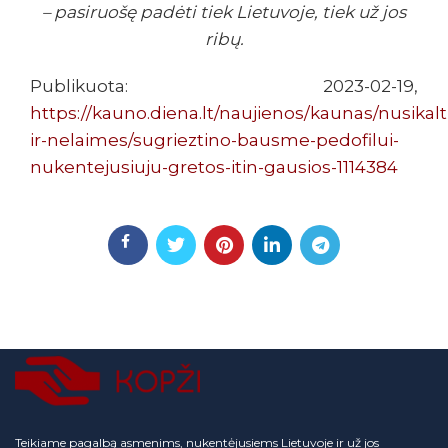
– pasiruošę padėti tiek Lietuvoje, tiek už jos
ribų.
Publikuota: 2023-02-19,
https://kauno.diena.lt/naujienos/kaunas/nusikalt
ir-nelaimes/sugrieztino-bausme-pedofilui-
nukentejusiuju-gretos-itin-gausios-1114384
Teikiame pagalbą asmenims, nukentėjusiems Lietuvoje ir už jos