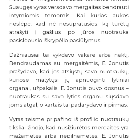
Suaugęs vyras versdavo mergaites bendrauti
intymiomis temomis. Kai kurios aukos
neslėpė, kad nė nesupratusios, ką turėtų
atrašyti į gašlius po jūros nuotrauka
pasislėpusio iškrypėlio pasiūlymus.
Dažniausiai tai vykdavo vakare arba naktį.
Bendraudamas su mergaitėmis, E. Jonutis
prašydavo, kad jos atsiųstų savo nuotraukų,
kuriose matytųsi jų apnuoginti lytiniai
organai, užpakalis. E. Jonutis buvo dosnus –
nuotraukas su savo lyties organu siųsdavo
joms atgal, o kartais tai padarydavo ir pirmas.
Vyras teisme pripažino: iš profilio nuotraukų
tiksliai žinojo, kad nusižiūrėtos mergaitės yra
mažametės arba nepilnametės. E. Jonutis