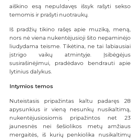
aiškino esą nepuldavęs išsyk rašyti sekso
temomis ir prašyti nuotraukų.
Iš pradžių tikino rašęs apie muziką, meną,
nors nė viena nukentėjusioji šito nepaminėjo
liudydama teisme. Tikėtina, ne tai labiausiai
įstrigo vaikų atmintyje. Įsibėgėjus
susirašinėjimui, pradėdavo bendrauti apie
lytinius dalykus.
Intymios temos
Nuteistasis pripažintas kaltu padaręs 28
apysunkius ir vieną nesunkų nusikaltimą,
nukentėjusiosiomis pripažintos net 23
jaunesnės nei šešiolikos metų amžiaus
mergaitės, iš kurių penkiolika nusikaltimų