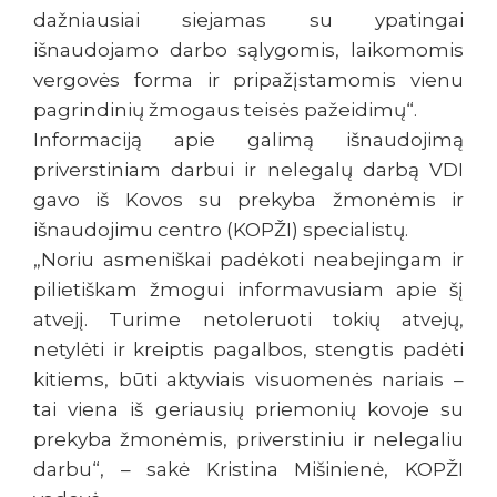
dažniausiai siejamas su ypatingai
išnaudojamo darbo sąlygomis, laikomomis
vergovės forma ir pripažįstamomis vienu
pagrindinių žmogaus teisės pažeidimų“.
Informaciją apie galimą išnaudojimą
priverstiniam darbui ir nelegalų darbą VDI
gavo iš Kovos su prekyba žmonėmis ir
išnaudojimu centro (KOPŽI) specialistų.
„Noriu asmeniškai padėkoti neabejingam ir
pilietiškam žmogui informavusiam apie šį
atvejį. Turime netoleruoti tokių atvejų,
netylėti ir kreiptis pagalbos, stengtis padėti
kitiems, būti aktyviais visuomenės nariais –
tai viena iš geriausių priemonių kovoje su
prekyba žmonėmis, priverstiniu ir nelegaliu
darbu“, – sakė Kristina Mišinienė, KOPŽI