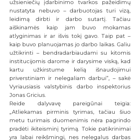
užsieniečių įdarbinimo tvarkos pažeidimų
nustatyta nebuvo – darbuotojas turi vizą,
leidimą dirbti ir darbo sutartį. Tačiau
aiškinamės kaip jam buvo mokamas
atlyginimas ir ar išvis tokį gavo. Taip pat –
kaip buvo planuojamas jo darbo laikas. Galiu
užtikrinti – bendradarbiaudami su kitomis
institucijomis darome ir darysime viską, kad
kartu užkirstume kelią išnaudojimui
priverstiniam ir nelegaliam darbui“, – sakė
Vyriausiasis valstybinis darbo inspektorius
Jonas Gricius.
Reide dalyvavę pareigūnai teigia:
„Atliekamas pirminis tyrimas, tačiau šiuo
metu turimais duomenimis nėra pagrindo
pradėti ikiteisminį tyrimą. Tokie patikrinimai
yra labai reikšmingi, nes nelegalus darbas