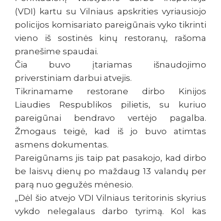
(VDI) kartu su Vilniaus apskrities vyriausiojo
policijos komisariato pareigūnais vyko tikrinti
vieno iš sostinės kinų restoranų, rašoma
pranešime spaudai.
Čia buvo įtariamas išnaudojimo
priverstiniam darbui atvejis.
Tikrinamame restorane dirbo Kinijos
Liaudies Respublikos pilietis, su kuriuo
pareigūnai bendravo vertėjo pagalba.
Žmogaus teigė, kad iš jo buvo atimtas
asmens dokumentas.
Pareigūnams jis taip pat pasakojo, kad dirbo
be laisvų dienų po maždaug 13 valandų per
parą nuo gegužės mėnesio.
„Dėl šio atvejo VDI Vilniaus teritorinis skyrius
vykdo nelegalaus darbo tyrimą. Kol kas