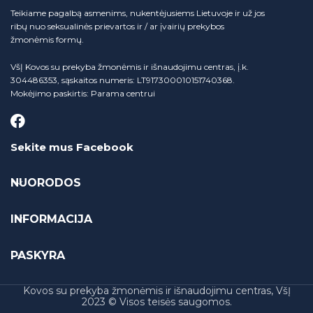
Teikiame pagalbą asmenims, nukentėjusiems Lietuvoje ir už jos
ribų nuo seksualinės prievartos ir / ar įvairių prekybos
žmonėmis formų.
VšĮ Kovos su prekyba žmonėmis ir išnaudojimu centras, į.k.
304486353, sąskaitos numeris: LT917300010151740368.
Mokėjimo paskirtis: Parama centrui
Sekite mus Facebook
NUORODOS
INFORMACIJA
PASKYRA
Kovos su prekyba žmonėmis ir išnaudojimu centras, VšĮ
2023 © Visos teisės saugomos.