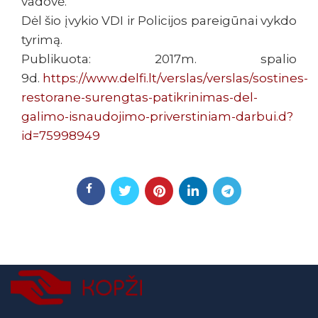
vadovė.
Dėl šio įvykio VDI ir Policijos pareigūnai vykdo
tyrimą.
Publikuota: 2017m. spalio
9d.
https://www.delfi.lt/verslas/verslas/sostines-
restorane-surengtas-patikrinimas-del-
galimo-isnaudojimo-priverstiniam-darbui.d?
id=75998949