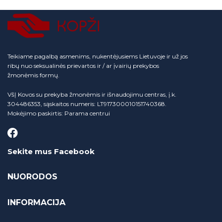
Teikiame pagalbą asmenims, nukentėjusiems Lietuvoje ir už jos
ribų nuo seksualinės prievartos ir / ar įvairių prekybos
žmonėmis formų.
VšĮ Kovos su prekyba žmonėmis ir išnaudojimu centras, į.k.
304486353, sąskaitos numeris: LT917300010151740368.
Mokėjimo paskirtis: Parama centrui
Sekite mus Facebook
NUORODOS
INFORMACIJA