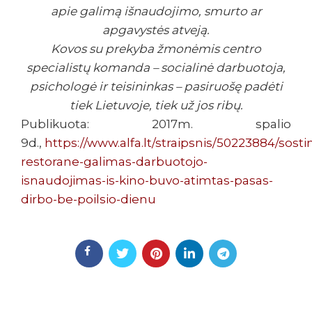
apie galimą išnaudojimo, smurto ar
apgavystės atveją.
Kovos su prekyba žmonėmis centro
specialistų komanda – socialinė darbuotoja,
psichologė ir teisininkas – pasiruošę padėti
tiek Lietuvoje, tiek už jos ribų.
Publikuota: 2017m. spalio
9d.,
https://www.alfa.lt/straipsnis/50223884/sosti
restorane-galimas-darbuotojo-
isnaudojimas-is-kino-buvo-atimtas-pasas-
dirbo-be-poilsio-dienu