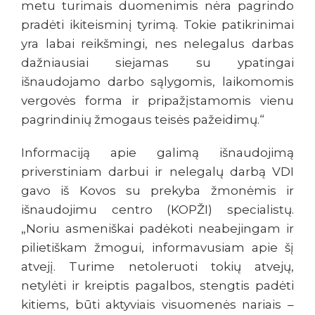
metu turimais duomenimis nėra pagrindo
pradėti ikiteisminį tyrimą. Tokie patikrinimai
yra labai reikšmingi, nes nelegalus darbas
dažniausiai siejamas su ypatingai
išnaudojamo darbo sąlygomis, laikomomis
vergovės forma ir pripažįstamomis vienu
pagrindinių žmogaus teisės pažeidimų.“
Informaciją apie galimą išnaudojimą
priverstiniam darbui ir nelegalų darbą VDI
gavo iš Kovos su prekyba žmonėmis ir
išnaudojimu centro (KOPŽI) specialistų.
„Noriu asmeniškai padėkoti neabejingam ir
pilietiškam žmogui, informavusiam apie šį
atvejį. Turime netoleruoti tokių atvejų,
netylėti ir kreiptis pagalbos, stengtis padėti
kitiems, būti aktyviais visuomenės nariais –