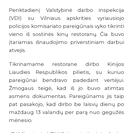
Penktadienį Valstybinė darbo inspekcija
(VDI) su Vilniaus apskrities vyriausiojo
policijos komisariato pareigūnais vyko tikrinti
vieno iš sostinės kinų restoranų. Čia buvo
įtariamas išnaudojimo priverstiniam darbui
atvejis.
Tikrinamame restorane dirbo Kinijos
Liaudies Respublikos pilietis, su kuriuo
pareigūnai bendravo padedant vertėjui.
Žmogaus teigė, kad iš jo buvo atimtas
asmens dokumentas. Pareigūnams jis taip
pat pasakojo, kad dirbo be laisvų dienų po
maždaug 13 valandų per parą nuo gegužės
mėnesio.