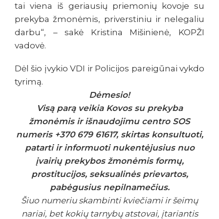
tai viena iš geriausių priemonių kovoje su
prekyba žmonėmis, priverstiniu ir nelegaliu
darbu“, – sakė Kristina Mišinienė, KOPŽI
vadovė.
Dėl šio įvykio VDI ir Policijos pareigūnai vykdo
tyrimą.
Dėmesio!
Visą parą veikia Kovos su prekyba
žmonėmis ir išnaudojimu centro SOS
numeris +370 679 61617, skirtas konsultuoti,
patarti ir informuoti nukentėjusius nuo
įvairių prekybos žmonėmis formų,
prostitucijos, seksualinės prievartos,
pabėgusius nepilnamečius.
Šiuo numeriu skambinti kviečiami ir šeimų
nariai, bet kokių tarnybų atstovai, įtariantis