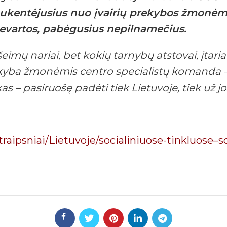
 nukentėjusius nuo įvairių prekybos žmonėmi
ievartos, pabėgusius nepilnamečius.
eimų nariai, bet kokių tarnybų atstovai, įtar
kyba žmonėmis centro specialistų komanda – 
kas – pasiruošę padėti tiek Lietuvoje, tiek už jo
/straipsniai/Lietuvoje/socialiniuose-tinkluose–