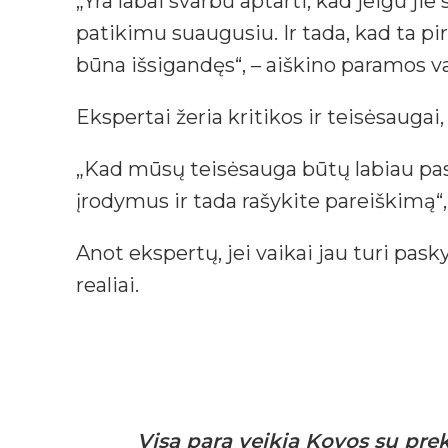
„Yra labai svarbu aptarti, kad jeigu jie
patikimu suaugusiu. Ir tada, kad ta pi
būna išsigandęs“, – aiškino paramos v
Ekspertai žeria kritikos ir teisėsaugai,
„Kad mūsų teisėsauga būtų labiau pasi
įrodymus ir tada rašykite pareiškimą“
Anot ekspertų, jei vaikai jau turi pask
realiai.
Visą parą veikia Kovos su pre