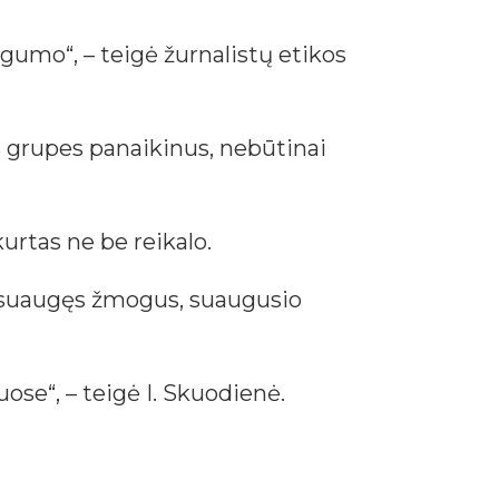
augumo“, – teigė žurnalistų etikos
s grupes panaikinus, nebūtinai
rtas ne be reikalo.
ra suaugęs žmogus, suaugusio
ose“, – teigė I. Skuodienė.