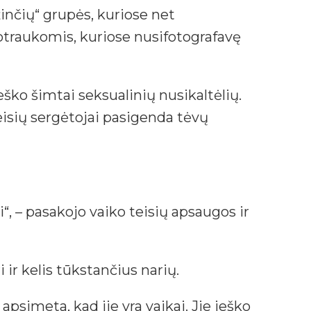
žinčių“ grupės, kuriose net
uotraukomis, kuriose nusifotografavę
eško šimtai seksualinių nusikaltėlių.
teisių sergėtojai pasigenda tėvų
, – pasakojo vaiko teisių apsaugos ir
 ir kelis tūkstančius narių.
apsimeta, kad jie yra vaikai. Jie ieško