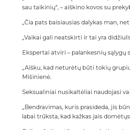
sau taikinių“, – aiškino kovos su pre
„Čia pats baisiausias dalykas man, net 
„Vaikai gali neatskirti ir tai yra didžiul
Ekspertai atviri – palankesnių sąlygų 
„Aišku, kad neturėtų būti tokių grup
Mišinienė.
Seksualiniai nusikaltėliai naudojasi v
„Bendravimas, kuris prasideda, jis bū
labai trūksta, kad kažkas jais domėtų