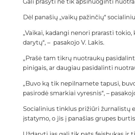
Gali prašyti ne tik apsinuoginti nuot
Dėl panašių „vaikų pažinčių“ socialiniuo
„Vaikai, kadangi nenori prarasti tokio,
darytų“, – pasakojo V. Lakis.
„Prašė tam tikrų nuotraukų pasidalint
pinigais, ar daugiau pasidalinti nuotra
„Buvo ką tik nepilnamete tapusi, buvo
pasirodė smarkiai vyresnis“, – pasak
Socialinius tinklus prižiūri žurnalist
įstatymo, o jis į panašias grupes burti
Uždaryti jas gali tik pats feisbukas ir