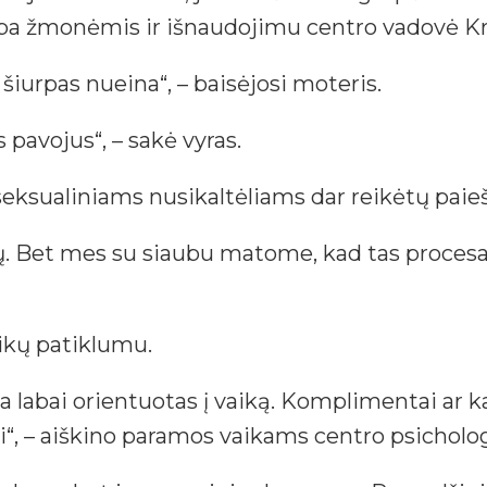
kyba žmonėmis ir išnaudojimu centro vadovė Kr
šiurpas nueina“, – baisėjosi moteris.
is pavojus“, – sakė vyras.
seksualiniams nusikaltėliams dar reikėtų paieš
ių. Bet mes su siaubu matome, kad tas procesa
aikų patiklumu.
na labai orientuotas į vaiką. Komplimentai ar
si“, – aiškino paramos vaikams centro psicholo