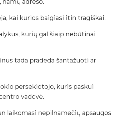
i, namų adreso.
, kai kurios baigiasi itin tragiškai.
alykus, kurių gal šiaip nebūtinai
linus tada pradeda šantažuoti ar
okio persekiotojo, kuris paskui
centro vadovė.
p ten laikomasi nepilnamečių apsaugos