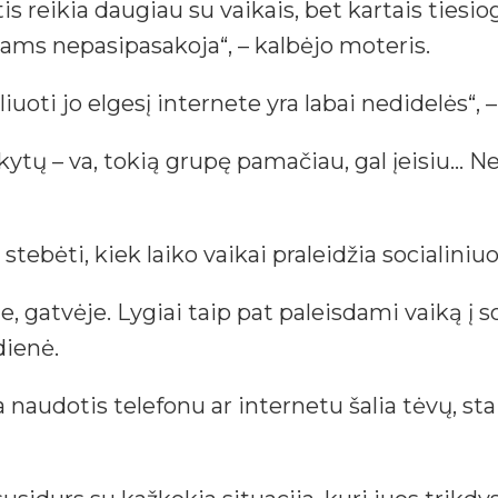
tis reikia daugiau su vaikais, bet kartais tiesi
ėvams nepasipasakoja“, – kalbėjo moteris.
oti jo elgesį internete yra labai nedidelės“, –
akytų – va, tokią grupę pamačiau, gal įeisiu… Ne
stebėti, kiek laiko vaikai praleidžia socialiniu
, gatvėje. Lygiai taip pat paleisdami vaiką į s
dienė.
 naudotis telefonu ar internetu šalia tėvų, stai