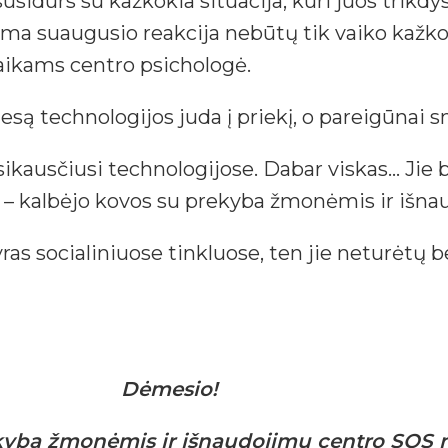
 susidurs su kažkokia situacija, kuri juos trikdy
rma suaugusio reakcija nebūtų tik vaiko kažkok
aikams centro psichologė.
 esą technologijos juda į priekį, o pareigūnai s
kausčiusi technologijose. Dabar viskas… Jie b
, – kalbėjo kovos su prekyba žmonėmis ir išn
yras socialiniuose tinkluose, ten jie neturėtų 
Dėmesio!
kyba žmonėmis ir išnaudojimu centro SOS n