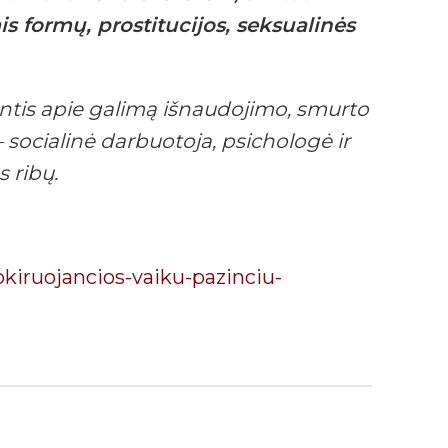
s formų, prostitucijos, seksualinės
iantis apie galimą išnaudojimo, smurto
socialinė darbuotoja, psichologė ir
s ribų.
sokiruojancios-vaiku-pazinciu-