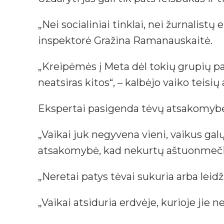
„Nei socialiniai tinklai, nei žurnalist
inspektorė Gražina Ramanauskaitė.
„Kreipėmės į Meta dėl tokių grupių pa
neatsiras kitos“, – kalbėjo vaiko teisi
Ekspertai pasigenda tėvų atsakomybės
„Vaikai juk negyvena vieni, vaikus ga
atsakomybė, kad nekurtų aštuonmečiam
„Neretai patys tėvai sukuria arba leidž
„Vaikai atsiduria erdvėje, kurioje jie ne