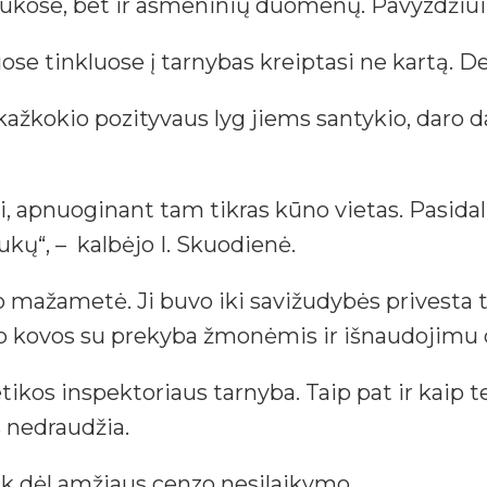
raukose, bet ir asmeninių duomenų. Pavyzdžiu
se tinkluose į tarnybas kreiptasi ne kartą. Deja
 kažkokio pozityvaus lyg jiems santykio, daro d
i, apnuoginant tam tikras kūno vietas. Pasida
ukų“, – kalbėjo I. Skuodienė.
 mažametė. Ji buvo iki savižudybės privesta t
ojo kovos su prekyba žmonėmis ir išnaudojimu 
ų etikos inspektoriaus tarnyba. Taip pat ir kai
s nedraudžia.
 tik dėl amžiaus cenzo nesilaikymo.