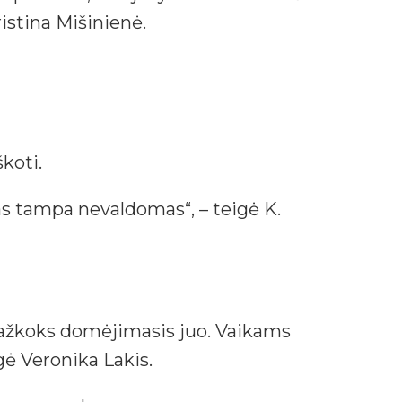
istina Mišinienė.
koti.
s tampa nevaldomas“, – teigė K.
 kažkoks domėjimasis juo. Vaikams
gė Veronika Lakis.