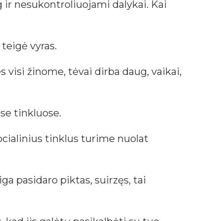
og ir nesukontroliuojami dalykai. Kai
 teigė vyras.
s visi žinome, tėvai dirba daug, vaikai,
ose tinkluose.
ocialinius tinklus turime nuolat
ga pasidaro piktas, suirzęs, tai