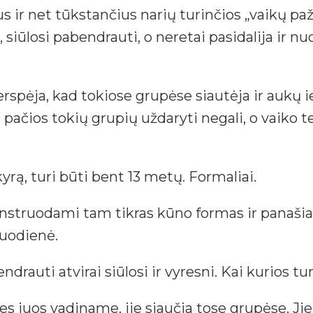
s ir net tūkstančius narių turinčios „vaikų pa
siūlosi pabendrauti, o neretai pasidalija ir n
erspėja, kad tokiose grupėse siautėja ir aukų i
 pačios tokių grupių uždaryti negali, o vaiko 
ą, turi būti bent 13 metų. Formaliai.
nstruodami tam tikras kūno formas ir panašiai“
kuodienė.
auti atvirai siūlosi ir vyresni. Kai kurios turi
s juos vadiname, jie siaučia tose grupėse. Jie 