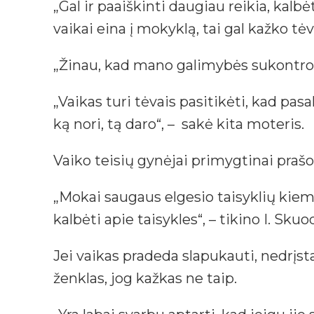
„Gal ir paaiškinti daugiau reikia, kalbė
vaikai eina į mokyklą, tai gal kažko t
„Žinau, kad mano galimybės sukontroliu
„Vaikas turi tėvais pasitikėti, kad pas
ką nori, tą daro“, – sakė kita moteris.
Vaiko teisių gynėjai primygtinai prašo 
„Mokai saugaus elgesio taisyklių kieme
kalbėti apie taisykles“, – tikino I. Skuo
Jei vaikas pradeda slapukauti, nedrįsta
ženklas, jog kažkas ne taip.