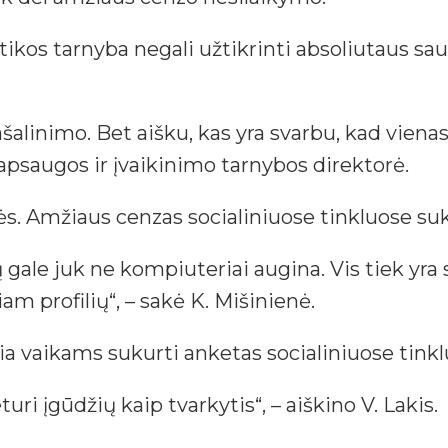
ų etikos tarnyba negali užtikrinti absoliutaus s
šalinimo. Bet aišku, kas yra svarbu, kad viena
ų apsaugos ir įvaikinimo tarnybos direktorė.
. Amžiaus cenzas socialiniuose tinkluose suku
lų gale juk ne kompiuteriai augina. Vis tiek y
 profilių“, – sakė K. Mišinienė.
ia vaikams sukurti anketas socialiniuose tinklu
turi įgūdžių kaip tvarkytis“, – aiškino V. Lakis.