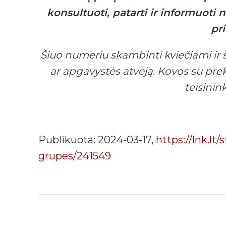
konsultuoti, patarti ir informuoti
pr
Šiuo numeriu skambinti kviečiami ir š
ar apgavystės atveją. Kovos su pre
teisinin
Publikuota: 2024-03-17,
https://lnk.lt
grupes/241549