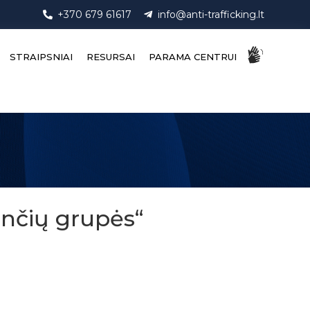
+370 679 61617
info@anti-trafficking.lt
STRAIPSNIAI
RESURSAI
PARAMA CENTRUI
inčių grupės“