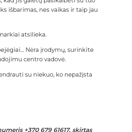
s, kad jis galėtų pasikalbėti su tuo
s išbarimas, nes vaikas ir taip jau
markiai atsilieka.
ejėgiai… Nėra įrodymų, surinkite
audojimu centro vadovė.
bendrauti su niekuo, ko nepažįsta
umeris +370 679 61617, skirtas