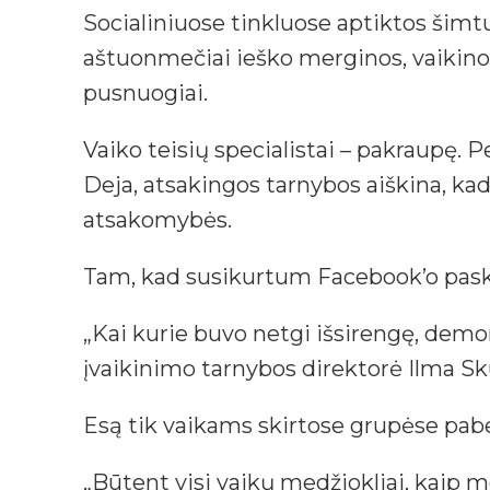
Socialiniuose tinkluose aptiktos šimtu
aštuonmečiai ieško merginos, vaikino, 
pusnuogiai.
Vaiko teisių specialistai – pakraupę. P
Deja, atsakingos tarnybos aiškina, kad
atsakomybės.
Tam, kad susikurtum Facebook’o paskyr
„Kai kurie buvo netgi išsirengę, demo
įvaikinimo tarnybos direktorė Ilma S
Esą tik vaikams skirtose grupėse pabendr
„Būtent visi vaikų medžiokliai, kaip me