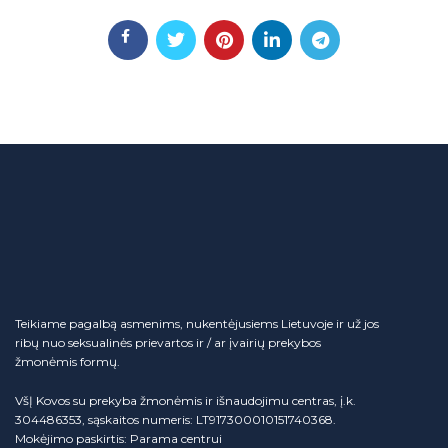
Teikiame pagalbą asmenims, nukentėjusiems Lietuvoje ir už jos
ribų nuo seksualinės prievartos ir / ar įvairių prekybos
žmonėmis formų.
VšĮ Kovos su prekyba žmonėmis ir išnaudojimu centras, į.k.
304486353, sąskaitos numeris: LT917300010151740368.
Mokėjimo paskirtis: Parama centrui