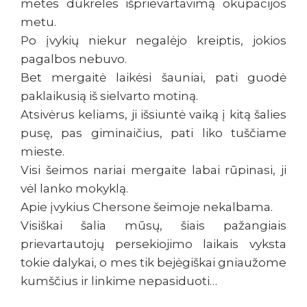
metės dukrelės išprievartavimą okupacijos
metu.
Po įvykių niekur negalėjo kreiptis, jokios
pagalbos nebuvo.
Bet mergaitė laikėsi šauniai, pati guodė
paklaikusią iš sielvarto motiną.
Atsivėrus keliams, ji išsiuntė vaiką į kitą šalies
pusę, pas giminaičius, pati liko tuščiame
mieste.
Visi šeimos nariai mergaite labai rūpinasi, ji
vėl lanko mokyklą.
Apie įvykius Chersone šeimoje nekalbama.
Visiškai šalia mūsų, šiais pažangiais
prievartautojų persekiojimo laikais vyksta
tokie dalykai, o mes tik bejėgiškai gniaužome
kumščius ir linkime nepasiduoti…