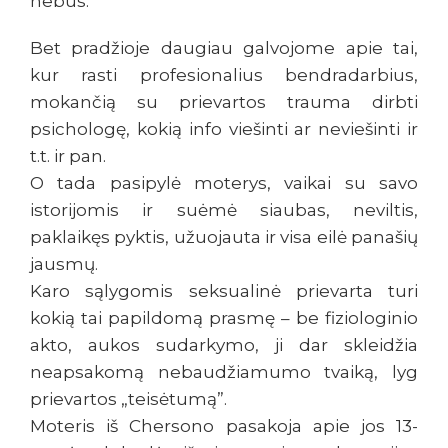
nebus.
Bet pradžioje daugiau galvojome apie tai,
kur rasti profesionalius bendradarbius,
mokančią su prievartos trauma dirbti
psichologę, kokią info viešinti ar neviešinti ir
t.t. ir pan.
O tada pasipylė moterys, vaikai su savo
istorijomis ir suėmė siaubas, neviltis,
paklaikęs pyktis, užuojauta ir visa eilė panašių
jausmų.
Karo sąlygomis seksualinė prievarta turi
kokią tai papildomą prasmę – be fiziologinio
akto, aukos sudarkymo, ji dar skleidžia
neapsakomą nebaudžiamumo tvaiką, lyg
prievartos „teisėtumą”.
Moteris iš Chersono pasakoja apie jos 13-