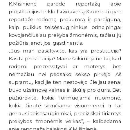
K.Mišinienė parodė reportažą apie
prostitucijos tinklo likvidavimą Kaune. Ji gyrė
reportaže rodomą prokurorą ir pareigūną,
kaip puikius teisėsaugininkus principingai
kovojančius su prekyba žmonėmis, tačiau jų
požiūris, anot jos, gąsdinantis.
„Jūs man pasakykite, kas yra prostitucija?
Kas ta prostitucija? Mane šokiruoja ne tai, kad
rodomi prezervatyvai ar moterys, bet
nemačiau nei pėdsako sekso pirkėjo. Aš
suprantu, kad jie ten nestovėjo. Jie jau senai
buvo užsimovę kelnes ir iškūlę pro duris. Bet
pažiūrėkite, kokia formuojama nuomonė,
kokia žinutė siunčiama visuomenei. Ir tai
geriausi teisėsaugininkai, preciziškai tiriantys
prekybos žmonėmis veikas“, – kalbėdama
apie reportažą baisėjosi K.Mišinienė.