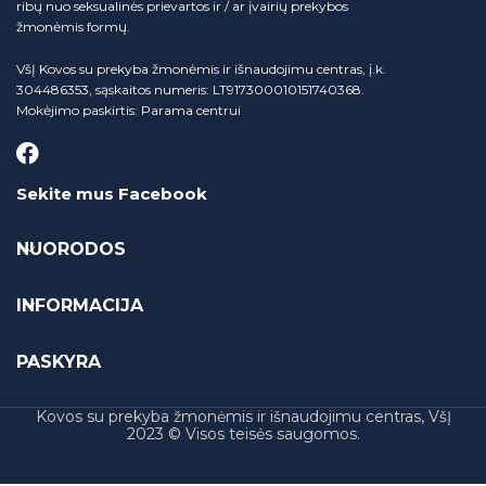
ribų nuo seksualinės prievartos ir / ar įvairių prekybos
žmonėmis formų.
VšĮ Kovos su prekyba žmonėmis ir išnaudojimu centras, į.k.
304486353, sąskaitos numeris: LT917300010151740368.
Mokėjimo paskirtis: Parama centrui
Sekite mus Facebook
NUORODOS
INFORMACIJA
PASKYRA
Kovos su prekyba žmonėmis ir išnaudojimu centras, VšĮ
2023 © Visos teisės saugomos.