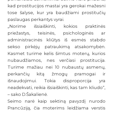
kad prostitucijos mastai yra gerokai mažesni
tose šalyse, kur yra baudžiami prostitučių
paslaugas perkantys vyrai.
„Norime išsiaiškinti, kokios praktinės
priežastys, teisinės, psichologinės ar
administracinės kliūtys iš esmės stabdo
sekso pirkėjų patraukimą atsakomybėn.
Kasmet turime kelis šimtus moterų, kurios
nubaudžiamos, nes verčiasi prostitucija.
Turime mažiau nei 10 nubaustų asmenų,
perkančių kitą žmogų pramogai ir
išnaudojimui. Tokia disproporcija yra
neadekvati, reikia išsiaiškinti, kas tam kliudo“,
– sako D.Šakalienė.
Seimo narė kaip sektiną pavyzdį nurodo
Prancūziją, čia moterims leidžiama verstis