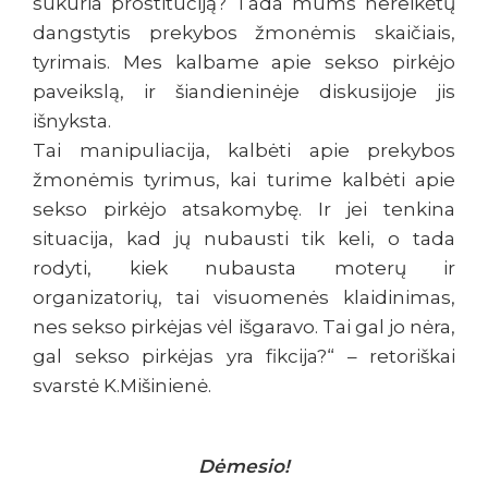
sukuria prostituciją? Tada mums nereikėtų
dangstytis prekybos žmonėmis skaičiais,
tyrimais. Mes kalbame apie sekso pirkėjo
paveikslą, ir šiandieninėje diskusijoje jis
išnyksta.
Tai manipuliacija, kalbėti apie prekybos
žmonėmis tyrimus, kai turime kalbėti apie
sekso pirkėjo atsakomybę. Ir jei tenkina
situacija, kad jų nubausti tik keli, o tada
rodyti, kiek nubausta moterų ir
organizatorių, tai visuomenės klaidinimas,
nes sekso pirkėjas vėl išgaravo. Tai gal jo nėra,
gal sekso pirkėjas yra fikcija?“ – retoriškai
svarstė K.Mišinienė.
Dėmesio!