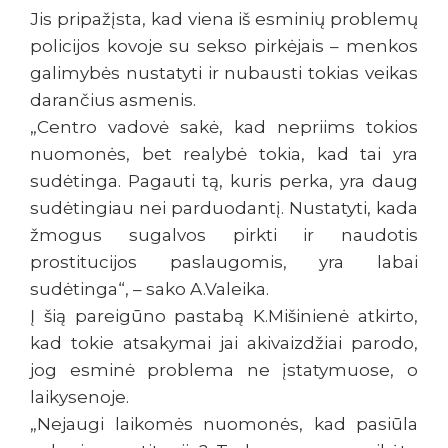
Jis pripažįsta, kad viena iš esminių problemų
policijos kovoje su sekso pirkėjais – menkos
galimybės nustatyti ir nubausti tokias veikas
darančius asmenis.
„Centro vadovė sakė, kad nepriims tokios
nuomonės, bet realybė tokia, kad tai yra
sudėtinga. Pagauti tą, kuris perka, yra daug
sudėtingiau nei parduodantį. Nustatyti, kada
žmogus sugalvos pirkti ir naudotis
prostitucijos paslaugomis, yra labai
sudėtinga“, – sako A.Valeika.
Į šią pareigūno pastabą K.Mišinienė atkirto,
kad tokie atsakymai jai akivaizdžiai parodo,
jog esminė problema ne įstatymuose, o
laikysenoje.
„Nejaugi laikomės nuomonės, kad pasiūla