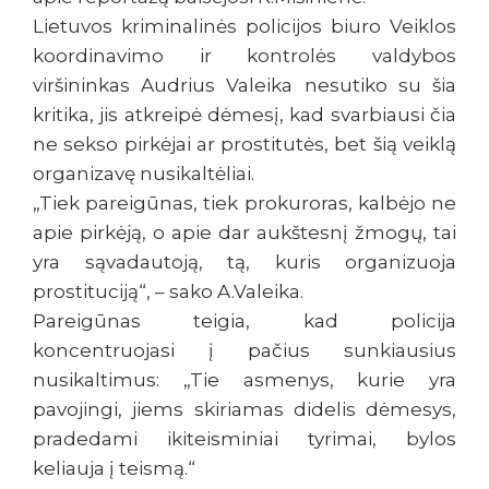
Lietuvos kriminalinės policijos biuro Veiklos
koordinavimo ir kontrolės valdybos
viršininkas Audrius Valeika nesutiko su šia
kritika, jis atkreipė dėmesį, kad svarbiausi čia
ne sekso pirkėjai ar prostitutės, bet šią veiklą
organizavę nusikaltėliai.
„Tiek pareigūnas, tiek prokuroras, kalbėjo ne
apie pirkėją, o apie dar aukštesnį žmogų, tai
yra sąvadautoją, tą, kuris organizuoja
prostituciją“, – sako A.Valeika.
Pareigūnas teigia, kad policija
koncentruojasi į pačius sunkiausius
nusikaltimus: „Tie asmenys, kurie yra
pavojingi, jiems skiriamas didelis dėmesys,
pradedami ikiteisminiai tyrimai, bylos
keliauja į teismą.“