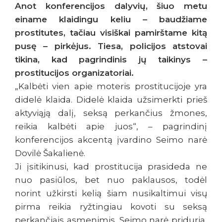
Anot konferencijos dalyvių, šiuo metu
einame klaidingu keliu – baudžiame
prostitutes, tačiau visiškai pamirštame kitą
pusę – pirkėjus. Tiesa, policijos atstovai
tikina, kad pagrindinis jų taikinys –
prostitucijos organizatoriai.
„Kalbėti vien apie moteris prostitucijoje yra
didelė klaida. Didelė klaida užsimerkti prieš
aktyviąją dalį, seksą perkančius žmones,
reikia kalbėti apie juos“, – pagrindinį
konferencijos akcentą įvardino Seimo narė
Dovilė Šakalienė.
Ji įsitikinusi, kad prostitucija prasideda ne
nuo pasiūlos, bet nuo paklausos, todėl
norint užkirsti kelią šiam nusikaltimui visų
pirma reikia ryžtingiau kovoti su seksą
perkančiais asmenimis. Seimo narė priduria,