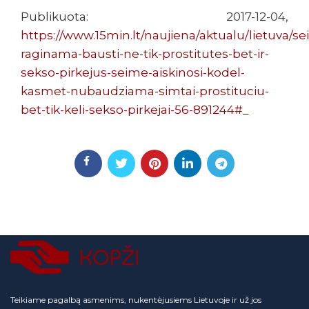
Publikuota: 2017-12-04,
https://www.15min.lt/naujiena/aktualu/lietuva/s
raginama-bausti-ne-tik-prostitutes-bet-ir-
sekso-pirkejus-seime-aiskinosi-kodel-
kasmet-nubaudziama-simtai-prostituciu-
bet-tik-keli-sekso-pirkejai-56-891244#_
Teikiame pagalbą asmenims, nukentėjusiems Lietuvoje ir už jos