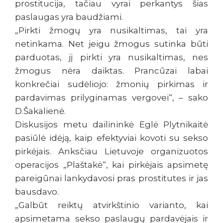
prostitucija, tačiau vyrai perkantys šias
paslaugas yra baudžiami.
„Pirkti žmogų yra nusikaltimas, tai yra
netinkama. Net jeigu žmogus sutinka būti
parduotas, jį pirkti yra nusikaltimas, nes
žmogus nėra daiktas. Prancūzai labai
konkrečiai sudėliojo: žmonių pirkimas ir
pardavimas prilyginamas vergovei“, – sako
D.Šakalienė.
Diskusijos metu dailininkė Eglė Plytnikaitė
pasiūlė idėją, kaip efektyviai kovoti su sekso
pirkėjais. Anksčiau Lietuvoje organizuotos
operacijos „Plaštakė“, kai pirkėjais apsimetę
pareigūnai lankydavosi pras prostitutes ir jas
bausdavo.
„Galbūt reiktų atvirkštinio varianto, kai
apsimetama sekso paslaugų pardavėjais ir