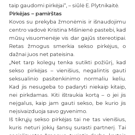
taip gaudomi pirkėjai“, – siūlė E. Plytnikaitė.
Pirkėjas – pamirštas
Kovos su prekyba žmonėmis ir išnaudojimu
centro vadovė Kristina Mišinienė pastebi, kad
mūsų visuomenėje vis dar gajūs stereotipai.
Retas žmogus smerkia sekso pirkėjus, o
dažnai juos net pateisina.
„Net tarp kolegų tenka sutikti požiūrį, kad
sekso pirkėjas – vienišius, negalintis gauti
seksualinio pasitenkinimo normaliu keliu.
Kad jis nesugeba to padaryti niekaip kitaip,
nei pirkdamas. Kiti ištraukia kortą – o jei jis
neįgalus, kaip jam gauti sekso, be kurio jis
neįsivaizduoja savo gyvenimo.
Iš tikrųjų sekso pirkėjas tai ne tas vienišius,
kuris neturi jokių šansų surasti partnerį. Tai