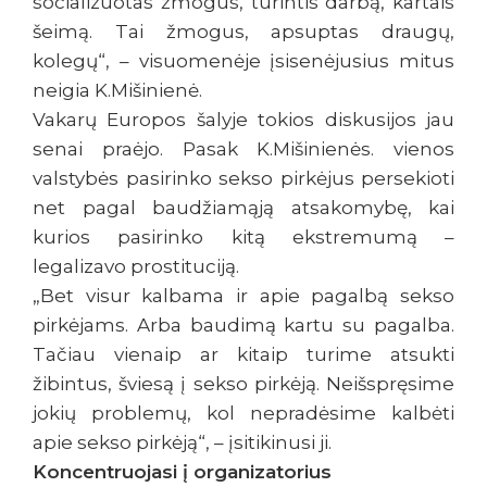
socializuotas žmogus, turintis darbą, kartais
šeimą. Tai žmogus, apsuptas draugų,
kolegų“, – visuomenėje įsisenėjusius mitus
neigia K.Mišinienė.
Vakarų Europos šalyje tokios diskusijos jau
senai praėjo. Pasak K.Mišinienės. vienos
valstybės pasirinko sekso pirkėjus persekioti
net pagal baudžiamąją atsakomybę, kai
kurios pasirinko kitą ekstremumą –
legalizavo prostituciją.
„Bet visur kalbama ir apie pagalbą sekso
pirkėjams. Arba baudimą kartu su pagalba.
Tačiau vienaip ar kitaip turime atsukti
žibintus, šviesą į sekso pirkėją. Neišspręsime
jokių problemų, kol nepradėsime kalbėti
apie sekso pirkėją“, – įsitikinusi ji.
Koncentruojasi į organizatorius