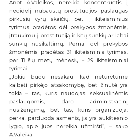
Anot A.Valeikos, nereikia koncentruotis į
nedidelį nubaustų prostitucijos paslaugas
pirkusių vyrų skaičių, bet į ikiteisminius
tyrimus pradėtos dėl prekybos žmonėmis,
įtraukimu į prostituciją ir kitų sunkių ar labai
sunkių nusikaltimų. Pernai dėl prekybos
žmonėmis pradėtas 31 ikiteisminis tyrimas,
per 11 šių metų mėnesių – 29 ikiteisminiai
tyrimai.
„Jokiu būdu nesakau, kad neturėtume
kalbėti pirkėjo atsakomybę, bet žinutė yra
tokia – tas, kuris naudojasi seksualinėmis
paslaugomis, daro administracinį
nusižengimą, bet tas, kuris organizuoja,
perka, parduoda asmenis, jis yra aukštesnio
lygio, apie juos nereikia užmiršti“, – sako
A.Valeika.