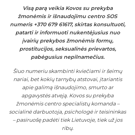
Visą parą veikia Kovos su prekyba
žmonėmis ir išnaudojimu centro SOS
numeris +370 679 61617, skirtas konsultuoti,
patarti ir informuoti nukentėjusius nuo
įvairių prekybos žmonėmis formų,
prostitucijos, seksualinės prievartos,
pabėgusius nepilnamečius.
Šiuo numeriu skambinti kviečiami ir šeimų
nariai, bet kokių tarnybų atstovai, įtariantis
apie galimą išnaudojimo, smurto ar
apgavystės atveją. Kovos su prekyba
žmonėmis centro specialistų komanda –
socialinė darbuotoja, psichologė ir teisininkas
– pasiruošę padėti tiek Lietuvoje, tiek už jos
ribų.