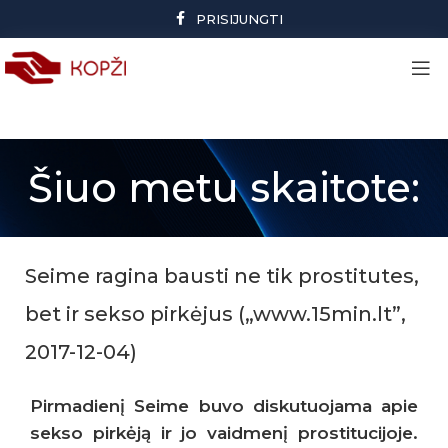
PRISIJUNGTI
Šiuo metu skaitote:
Seime ragina bausti ne tik prostitutes,
bet ir sekso pirkėjus („www.15min.lt”,
2017-12-04)
Pirmadienį Seime buvo diskutuojama apie
sekso pirkėją ir jo vaidmenį prostitucijoje.