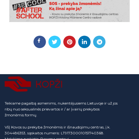
Teikiame pagalbą asmenims, nukentėjusiems Lietuvoje ir už jos
ribų nuo seksualinės prievartos ir / ar įvairių prekybos
žmonėmis formų.
VšĮ Kovos su prekyba žmonėmis ir išnaudojimu centras, į.k.
304486353, sąskaitos numeris: LT917300010151740368.
Mokėjimo paskirtis: Parama centrui