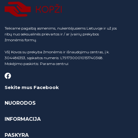
Teikiame pagalbą asmenims, nukentėjusiems Lietuvoje ir už jos
ribų nuo seksualinės prievartos ir / ar įvairių prekybos
žmonėmis formų.
VšĮ Kovos su prekyba žmonėmis ir išnaudojimu centras, į.k.
304486353, sąskaitos numeris: LT917300010151740368.
Mokėjimo paskirtis: Parama centrui
Sekite mus Facebook
NUORODOS
INFORMACIJA
PASKYRA