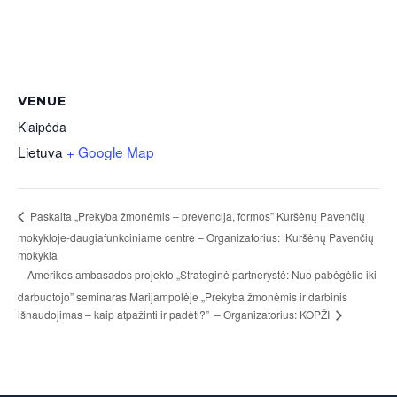
VENUE
Klaipėda
Lietuva
+ Google Map
Paskaita „Prekyba žmonėmis – prevencija, formos” Kuršėnų Pavenčių
mokykloje-daugiafunkciniame centre – Organizatorius: Kuršėnų Pavenčių
mokykla
Amerikos ambasados projekto „Strateginė partnerystė: Nuo pabėgėlio iki
darbuotojo” seminaras Marijampolėje „Prekyba žmonėmis ir darbinis
išnaudojimas – kaip atpažinti ir padėti?” – Organizatorius: KOPŽI