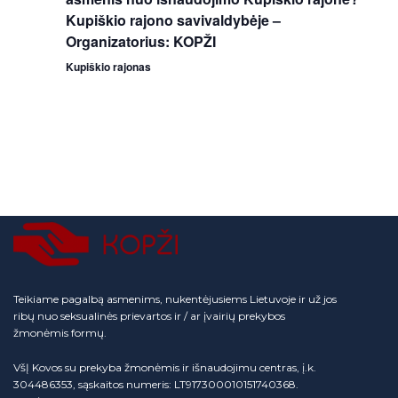
Kupiškio rajono savivaldybėje –
Organizatorius: KOPŽI
Kupiškio rajonas
Teikiame pagalbą asmenims, nukentėjusiems Lietuvoje ir už jos
ribų nuo seksualinės prievartos ir / ar įvairių prekybos
žmonėmis formų.
VšĮ Kovos su prekyba žmonėmis ir išnaudojimu centras, į.k.
304486353, sąskaitos numeris: LT917300010151740368.