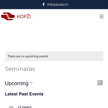
PRISIJUNGTI
There are no upcoming events.
Seminaras
Upcoming
Ev
Vie
List
Vi
Select
Nav
Latest Past Events
date.
Na
23 vasario
VAS