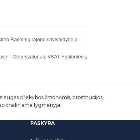
ikimo Raseinių rajono savivaldybėje –
ose – Organizatorius: VSAT Pasieniečių
paslaugas prekybos žmonėmis, prostitucijos,
nacionaliniame lygmenyje.
PASKYRA
Mano paskyra