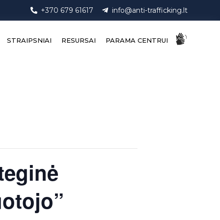
+370 679 61617
info@anti-trafficking.lt
STRAIPSNIAI
RESURSAI
PARAMA CENTRUI
teginė
uotojo”