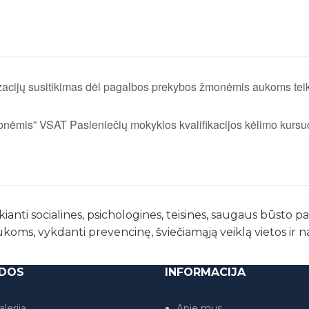
nizacijų susitikimas dėl pagalbos prekybos žmonėmis aukoms te
nėmis” VSAT Pasieniečių mokyklos kvalifikacijos kėlimo kursu
kianti socialines, psichologines, teisines, saugaus būsto 
ukoms, vykdanti prevencinę, šviečiamąją veiklą vietos ir 
DOS
INFORMACIJA
lerija
Apie mus