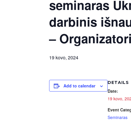
seminaras Uk
darbinis išnau
– Organizator
19 kovo, 2024
DETAILS
Add to calendar
Date:
19 kovo, 20
Event Cate
Seminaras