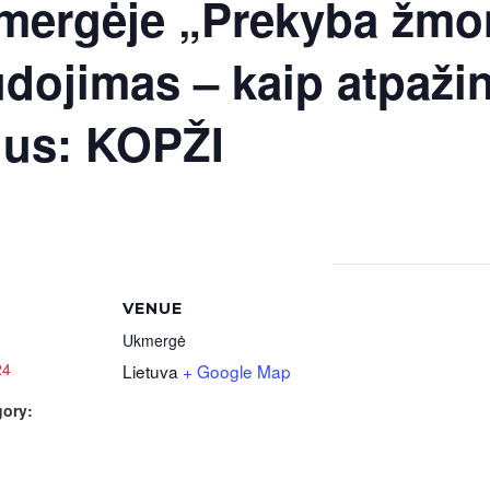
mergėje „Prekyba žmo
dojimas – kaip atpažint
ius: KOPŽI
VENUE
Ukmergė
24
Lietuva
+ Google Map
gory: