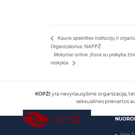
Kauno apskrities institucijų ir orga
Organizatorius: NAPPŽ
Mokymai online „Kova su prekyba žmo
mokykla
KOPŽI
yra nevyriausybinė organizacija, tei
seksualinės prievartos a
NUORO
Foto Ga