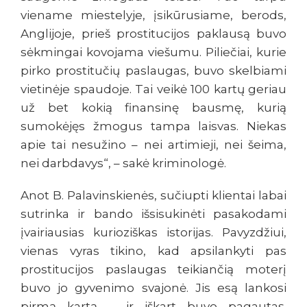
viename miestelyje, įsikūrusiame, berods,
Anglijoje, prieš prostitucijos paklausą buvo
sėkmingai kovojama viešumu. Piliečiai, kurie
pirko prostitučių paslaugas, buvo skelbiami
vietinėje spaudoje. Tai veikė 100 kartų geriau
už bet kokią finansinę bausmę, kurią
sumokėjęs žmogus tampa laisvas. Niekas
apie tai nesužino – nei artimieji, nei šeima,
nei darbdavys“, – sakė kriminologė.
Anot B. Palavinskienės, sučiupti klientai labai
sutrinka ir bando išsisukinėti pasakodami
įvairiausias kurioziškas istorijas. Pavyzdžiui,
vienas vyras tikino, kad apsilankyti pas
prostitucijos paslaugas teikiančią moterį
buvo jo gyvenimo svajonė. Jis esą lankosi
pirmą kartą – ir iškart buvo pagautas.