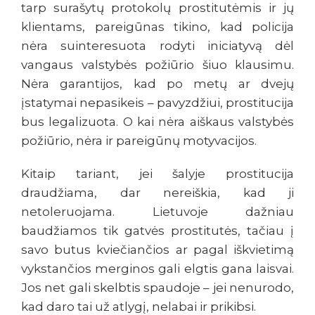
tarp surašytų protokolų prostitutėmis ir jų
klientams, pareigūnas tikino, kad policija
nėra suinteresuota rodyti iniciatyvą dėl
vangaus valstybės požiūrio šiuo klausimu.
Nėra garantijos, kad po metų ar dvejų
įstatymai nepasikeis – pavyzdžiui, prostitucija
bus legalizuota. O kai nėra aiškaus valstybės
požiūrio, nėra ir pareigūnų motyvacijos.
Kitaip tariant, jei šalyje prostitucija
draudžiama, dar nereiškia, kad ji
netoleruojama. Lietuvoje dažniau
baudžiamos tik gatvės prostitutės, tačiau į
savo butus kviečiančios ar pagal iškvietimą
vykstančios merginos gali elgtis gana laisvai.
Jos net gali skelbtis spaudoje – jei nenurodo,
kad daro tai už atlygį, nelabai ir prikibsi.