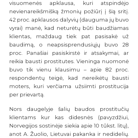
visuomenės apklausa, kuri atspindėjo
nevienareikšmišką žmonių požiūrį į šią sritį.
42 proc. apklausos dalyvių (dauguma jų buvo
vyrai) manė, kad neturėtų būti baudžiamas
klientas, maždaug tiek pat pasisakė už
baudimą, o neapsisprendusiųjų buvo 28
proc. Panašiai pasiskirstė ir atsakymai, ar
reikia bausti prostitutes. Vieninga nuomonė
buvo tik vienu klausimu – apie 82 proc.
respondentų teigė, kad nereikėtų bausti
moters, kuri verčiama užsiimti prostitucija
per prievartą.
Nors daugelyje šalių baudos prostitučių
klientams kur kas didesnės (pavyzdžiui,
Norvegijos sostinėje siekia apie 10 tūkst. litų),
anot A. Žuolio, Lietuvai pakanka ir nedidelių.