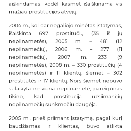
aiškindamas, kodėl kasmet išaiškinama vis
mažiau prostitucijos atvejų.
2004 m., kol dar negaliojo minėtas įstatymas,
išaiškinta 697 prostitučių (35 iš jų
nepilnametės), 2005 m. – 481 (12
nepilnamečių), 2006 m. – 277 (11
nepilnamečių), 2007 m. 233 (9
nepilnametės), 2008 m. – 330 prostitučių (4
nepilnametės) ir 11 klientų, šiemet – 302
prostitutės ir 17 klientų. Nors šiemet nebuvo
sulaikyta nė viena nepilnametė, pareigūnas
tikino, kad prostitucija užsiimančių
nepilnamečių sunkmečiu daugėja.
2005 m., prieš priimant įstatymą, pagal kurį
baudžiamas ir klientas, buvo atlikta