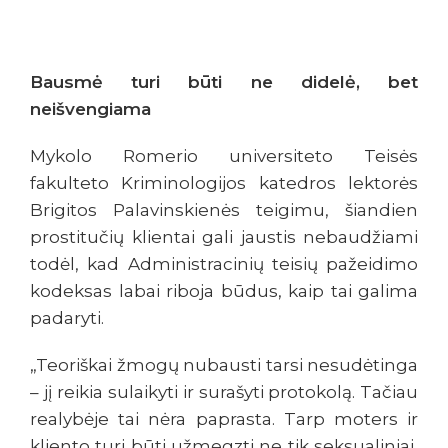
Bausmė turi būti ne didelė, bet
neišvengiama
Mykolo Romerio universiteto Teisės
fakulteto Kriminologijos katedros lektorės
Brigitos Palavinskienės teigimu, šiandien
prostitučių klientai gali jaustis nebaudžiami
todėl, kad Administracinių teisių pažeidimo
kodeksas labai riboja būdus, kaip tai galima
padaryti.
„Teoriškai žmogų nubausti tarsi nesudėtinga
– jį reikia sulaikyti ir surašyti protokolą. Tačiau
realybėje tai nėra paprasta. Tarp moters ir
kliento turi būti užmegzti ne tik seksualiniai,