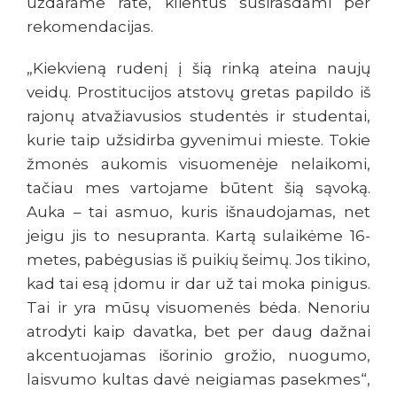
uždarame rate, klientus susirasdami per
rekomendacijas.
„Kiekvieną rudenį į šią rinką ateina naujų
veidų. Prostitucijos atstovų gretas papildo iš
rajonų atvažiavusios studentės ir studentai,
kurie taip užsidirba gyvenimui mieste. Tokie
žmonės aukomis visuomenėje nelaikomi,
tačiau mes vartojame būtent šią sąvoką.
Auka – tai asmuo, kuris išnaudojamas, net
jeigu jis to nesupranta. Kartą sulaikėme 16-
metes, pabėgusias iš puikių šeimų. Jos tikino,
kad tai esą įdomu ir dar už tai moka pinigus.
Tai ir yra mūsų visuomenės bėda. Nenoriu
atrodyti kaip davatka, bet per daug dažnai
akcentuojamas išorinio grožio, nuogumo,
laisvumo kultas davė neigiamas pasekmes“,