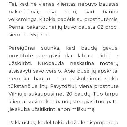
Tai, kad nė vienas klientas nebuvo baustas
pakartotinai, esą rodo, kad bauda
veiksminga. Kitokia padėtis su prostitutėmis.
Pernai pakartotinai jų buvo bausta 62 proc.,
šiemet – 55 proc.
Pareigūnai sutinka, kad baudą gavusi
prostitutė stengiasi dar labiau dirbti ir
užsidirbti. Nuobauda neskatina moterų
atsisakyti savo verslo. Apie pusė jų apskritai
nemoka baudų – jų įsiskolinimai siekia
tūkstančius litų. Pavyzdžiui, viena prostitutė
Vilniuje sukaupusi net 20 baudų. Tuo tarpu
klientai susimokėti baudą stengiasi tuoj pat –
jie skuba užsitikrinti anonimiškumą.
Paklaustas, kodėl tokia didžiulė disproporcija