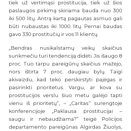
tiek už vertimąsi prostitucija, tiek už šios
paslaugos pirkimą skiriama bauda nuo 300
iki 500 litų. Antrą kartą pagautas asmuo gali
būti nubaustas iki 1000 litų. Pernai baudas
gavo 330 prostitučių ir vos 11 klientų.
„Bendras nusikalstamų veikų skaičius
sunkmečiu turi tendenciją didėti. Jis išaugo 8
proc. Tuo tarpu pareigūnų skaičius mažėjo,
nors ištirta 7 proc. daugiau bylų. Taigi
akivaizdu, kad teko perskirstyti pajėgas ir
pasirinkti prioritetus. Vargu, ar kova su
prostitucijos verslu šiuo metu galėjo tapti
vienu iš prioritetų“, – „Caritas“ surengtoje
konferencijoje „Paklausa prostitucijai –
saugu ir nebaudžiama?“ teigė Policijos
departamento pareigūnas Algirdas Žiuolys,