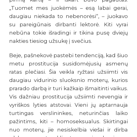
„Tuomet mes juokėmės – esą labai gerai,
daugiau niekada to nebenorėsi“, – juokavo
su pareigūnais dirbanti lektorė. Kiti vyrai
nebūna tokie išradingi ir tikina pusę dviejų
nakties tiesiog užsukę į svečius.
Beje, pašnekovė pastebi tendenciją, kad šiuo
metu prostitucija susidomėjusių asmenų
ratas plečiasi. Šia veikla ryžtasi užsiimti vis
daugiau vidurinio sluoksnio moterų, kurios
prarado darbą ir turi kažkaip išmaitinti vaikus.
Vis dažniau prostitucija užsiimti nevengia ir
vyriškos lyties atstovai. Vieni jų aptarnauja
turtingas verslininkes, neturinčias laiko
pažintims, kiti – homoseksualus. Skirtingai
nuo moterų, jie nesiskelbia viešai ir dirba