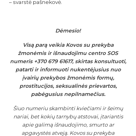
– svarstė pašnekovė.
Dėmesio!
Visą parą veikia Kovos su prekyba
žmonėmis ir išnaudojimu centro SOS
numeris +370 679 61617, skirtas konsultuoti,
patarti ir informuoti nukentėjusius nuo
įvairių prekybos žmonėmis formų,
prostitucijos, seksualinės prievartos,
pabėgusius nepilnamečius.
Šiuo numeriu skambinti kviečiami ir šeimų
nariai, bet kokių tarnybų atstovai, įtariantis
apie galimą išnaudojimo, smurto ar
apgavystės atveją. Kovos su prekyba