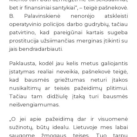
bet ir finansiniai santykiai“, – teigė pašnekovė.
B. Palavinskienė nenorėjo atskleisti
operatyvinio policijos darbo gudrybių, tačiau
patvirtino, kad pareigūnai kartais sugeba
prostitucija užsiimančias merginas įtikinti su
jais bendradarbiauti.
Paklausta, kodėl jau kelis metus galiojantis
įstatymas realiai neveikia, pašnekovė teigė,
kad bausmės griežtumas neturi įtakos
nusikaltimų ar teisės pažeidimų plitimui.
Tačiau tam didžiulę įtaką turi bausmės
neišvengiamumas.
„O jei apie pažeidimą dar ir visuomenė
sužinotų, būtų idealu. Lietuvoje mes labai
saugome žmogaus teises. Tuo tarpu