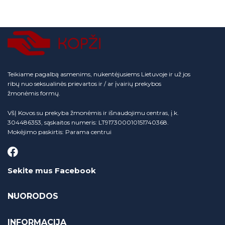
Teikiame pagalbą asmenims, nukentėjusiems Lietuvoje ir už jos
ribų nuo seksualinės prievartos ir / ar įvairių prekybos
žmonėmis formų.
VšĮ Kovos su prekyba žmonėmis ir išnaudojimu centras, į.k.
304486353, sąskaitos numeris: LT917300010151740368.
Mokėjimo paskirtis: Parama centrui
Sekite mus Facebook
NUORODOS
INFORMACIJA