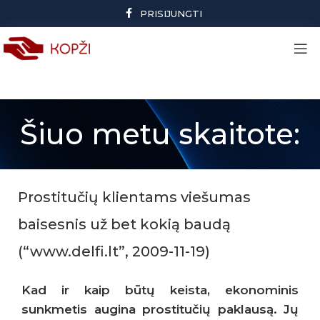
PRISIJUNGTI
Šiuo metu skaitote:
Prostitučių klientams viešumas
baisesnis už bet kokią baudą
(“www.delfi.lt”, 2009-11-19)
Kad ir kaip būtų keista, ekonominis
sunkmetis augina prostitučių paklausą. Jų