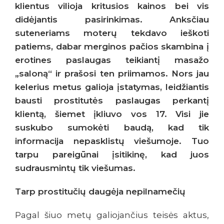
klientus vilioja kritusios kainos bei vis
didėjantis pasirinkimas. Anksčiau
suteneriams moterų tekdavo ieškoti
patiems, dabar merginos pačios skambina į
erotines paslaugas teikiantį masažo
„saloną“ ir prašosi ten priimamos. Nors jau
kelerius metus galioja įstatymas, leidžiantis
bausti prostitutės paslaugas perkantį
klientą, šiemet įkliuvo vos 17. Visi jie
suskubo sumokėti baudą, kad tik
informacija nepasklistų viešumoje. Tuo
tarpu pareigūnai įsitikinę, kad juos
sudrausmintų tik viešumas.
Tarp prostitučių daugėja nepilnamečių
Pagal šiuo metų galiojančius teisės aktus,