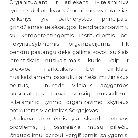
Organizuojant ir atliekant ikiteisminius
tyrimus dėl prekybos žmonėmis svarbiausias
veiksnys yra partnerystės principais,
grindžiamas teisėsaugos bendradarbiavimu
su kompetentingomis institucijomis bei
nevyriausybinėmis organizacijomis. Tik
bendrų pastangų dėka galima kovoti su šiais
latentiškais nusikaltimais, kurie, kaip ir
prekyba narkotikais bei ginklais,
nusikalstamam pasauliui atneša milžiniškus
pelnus, nurodė Vilniaus apygardos
prokuratūros Labai sunkių nusikaltimų
ikiteisminio tyrimo organizavimo skyriaus
prokuroras Vladimiras Sergejevas.
„Prekyba žmonėmis yra skaudi Lietuvos
problema, ji pasireiškia mūsų piliečių
išnaudojimu darbui vergiškomis sąlygomis,