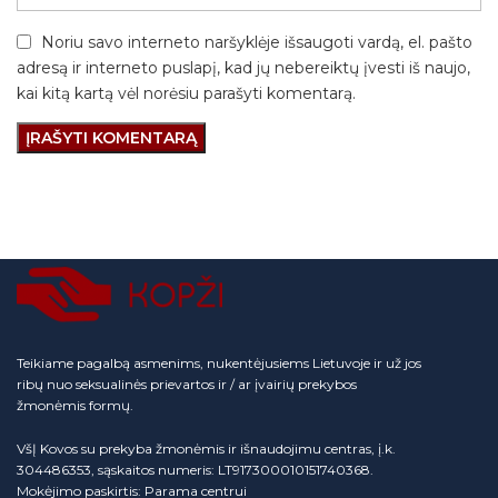
Noriu savo interneto naršyklėje išsaugoti vardą, el. pašto
adresą ir interneto puslapį, kad jų nebereiktų įvesti iš naujo,
kai kitą kartą vėl norėsiu parašyti komentarą.
Teikiame pagalbą asmenims, nukentėjusiems Lietuvoje ir už jos
ribų nuo seksualinės prievartos ir / ar įvairių prekybos
žmonėmis formų.
VšĮ Kovos su prekyba žmonėmis ir išnaudojimu centras, į.k.
304486353, sąskaitos numeris: LT917300010151740368.
Mokėjimo paskirtis: Parama centrui