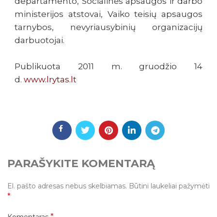
departamento, Socialinės apsaugos ir darbo
ministerijos atstovai, Vaiko teisių apsaugos
tarnybos, nevyriausybinių organizacijų
darbuotojai.
Publikuota 2011 m. gruodžio 14
d.
www.lrytas.lt
PARAŠYKITE KOMENTARĄ
El. pašto adresas nebus skelbiamas.
Būtini laukeliai pažymėti
*
*