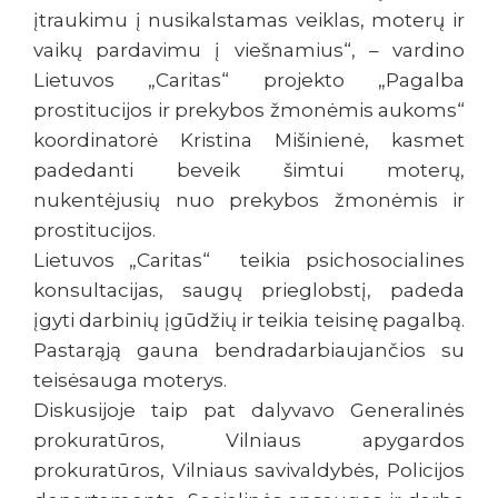
įtraukimu į nusikalstamas veiklas, moterų ir
vaikų pardavimu į viešnamius“, – vardino
Lietuvos „Caritas“ projekto „Pagalba
prostitucijos ir prekybos žmonėmis aukoms“
koordinatorė Kristina Mišinienė, kasmet
padedanti beveik šimtui moterų,
nukentėjusių nuo prekybos žmonėmis ir
prostitucijos.
Lietuvos „Caritas“ teikia psichosocialines
konsultacijas, saugų prieglobstį, padeda
įgyti darbinių įgūdžių ir teikia teisinę pagalbą.
Pastarąją gauna bendradarbiaujančios su
teisėsauga moterys.
Diskusijoje taip pat dalyvavo Generalinės
prokuratūros, Vilniaus apygardos
prokuratūros, Vilniaus savivaldybės, Policijos