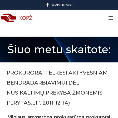
PRISIJUNGTI
Šiuo metu skaitote:
PROKURORAI TELKĖSI AKTYVESNIAM
BENDRADARBIAVIMUI DĖL
NUSIKALTIMŲ PREKYBA ŽMONĖMIS
("LRYTAS.LT", 2011-12-14)
Vilniaus apygardos prokuratūros prokurorai