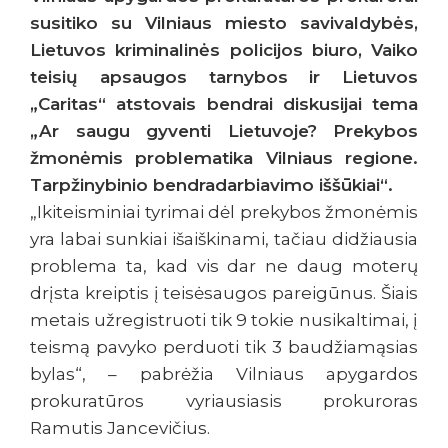
susitiko su Vilniaus miesto savivaldybės,
Lietuvos kriminalinės policijos biuro, Vaiko
teisių apsaugos tarnybos ir Lietuvos
„Caritas“ atstovais bendrai diskusijai tema
„Ar saugu gyventi Lietuvoje? Prekybos
žmonėmis problematika Vilniaus regione.
Tarpžinybinio bendradarbiavimo iššūkiai“.
„Ikiteisminiai tyrimai dėl prekybos žmonėmis
yra labai sunkiai išaiškinami, tačiau didžiausia
problema ta, kad vis dar ne daug moterų
drįsta kreiptis į teisėsaugos pareigūnus. Šiais
metais užregistruoti tik 9 tokie nusikaltimai, į
teismą pavyko perduoti tik 3 baudžiamąsias
bylas“, – pabrėžia Vilniaus apygardos
prokuratūros vyriausiasis prokuroras
Ramutis Jancevičius.