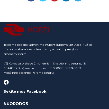
Teikiame pagalbą asmenims, nukentėjusiems Lietuvoje ir už jos
ribų nuo seksualinės prievartos ir / ar įvairių prekybos
žmonėmis formų.
VšĮ Kovos su prekyba žmonėmis ir išnaudojimu centras, į.k.
304486353, sąskaitos numeris: LT917300010151740368.
Mokėjimo paskirtis: Parama centrui
Sekite mus Facebook
NUORODOS