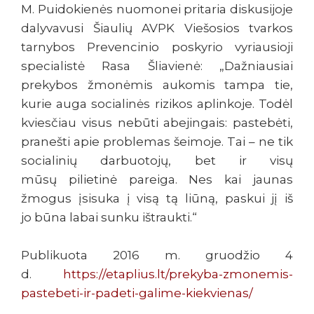
M. Puidokienės nuomonei pritaria diskusijoje
dalyvavusi Šiaulių AVPK Viešosios tvarkos
tarnybos Prevencinio poskyrio vyriausioji
specialistė Rasa Šliavienė: „Dažniausiai
prekybos žmonėmis aukomis tampa tie,
kurie auga socialinės rizikos aplinkoje. Todėl
kviesčiau visus nebūti abejingais: pastebėti,
pranešti apie problemas šeimoje. Tai – ne tik
socialinių darbuotojų, bet ir visų
mūsų pilietinė pareiga. Nes kai jaunas
žmogus įsisuka į visą tą liūną, paskui jį iš
jo būna labai sunku ištraukti.“
Publikuota 2016 m. gruodžio 4
d.
https://etaplius.lt/prekyba-zmonemis-
pastebeti-ir-padeti-galime-kiekvienas/