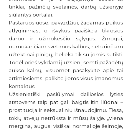
tinklai, pažinčių svetainės, darbą užsienyje
siūlantys portalai.
Pastaruosiuose, pavyzdžiui, žadamas puikus
atlyginimas, o išvykus paaiškėja tikrosios
darbo ir užmokesčio sąlygos. Žmogui,
nemokančiam svetimos kalbos, neturinčiam
užtektinai pinigų, belieka tik su jomis sutikti.
Todėl prieš vykdami į užsienį semti pažadėtų
aukso kalnų, visuomet pasakykite apie tai
artimiesiems, palikite jiems visus įmanomus
kontaktus.
Užsienietiški pasiūlymai dailiosios lyties
atstovėms taip pat gali baigtis itin liūdnai –
prostitucija ir seksualiniu išnaudojimu. Tiesa,
tokių atvejų netrūksta ir mūsų šalyje. „Viena
mergina, augusi visiškai normalioje šeimoje,