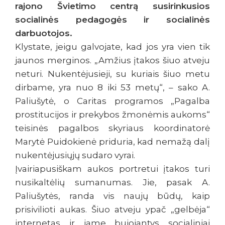
rajono Švietimo centrą susirinkusios
socialinės pedagogės ir socialinės
darbuotojos.
Klystate, jeigu galvojate, kad jos yra vien tik
jaunos merginos. „Amžius įtakos šiuo atveju
neturi. Nukentėjusieji, su kuriais šiuo metu
dirbame, yra nuo 8 iki 53 metų“, – sako A.
Paliušytė, o Caritas programos „Pagalba
prostitucijos ir prekybos žmonėmis aukoms“
teisinės pagalbos skyriaus koordinatorė
Marytė Puidokienė priduria, kad nemažą dalį
nukentėjusiųjų sudaro vyrai.
Įvairiapusiškam aukos portretui įtakos turi
nusikaltėlių sumanumas. Jie, pasak A.
Paliušytės, randa vis naujų būdų, kaip
prisivilioti aukas. Šiuo atveju ypač „gelbėja“
internetas ir jame bujojantys socialiniai