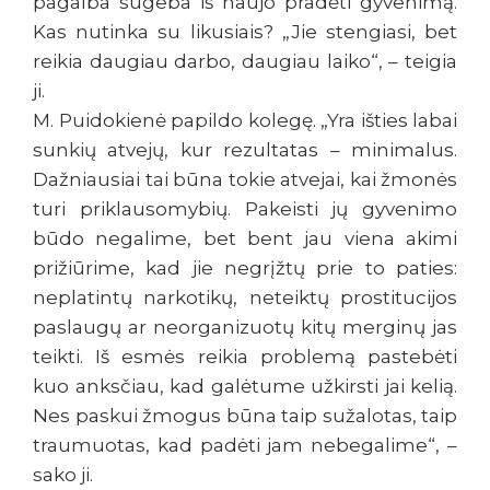
pagalba sugeba iš naujo pradėti gyvenimą.
Kas nutinka su likusiais? „Jie stengiasi, bet
reikia daugiau darbo, daugiau laiko“, – teigia
ji.
M. Puidokienė papildo kolegę. „Yra išties labai
sunkių atvejų, kur rezultatas – minimalus.
Dažniausiai tai būna tokie atvejai, kai žmonės
turi priklausomybių. Pakeisti jų gyvenimo
būdo negalime, bet bent jau viena akimi
prižiūrime, kad jie negrįžtų prie to paties:
neplatintų narkotikų, neteiktų prostitucijos
paslaugų ar neorganizuotų kitų merginų jas
teikti. Iš esmės reikia problemą pastebėti
kuo anksčiau, kad galėtume užkirsti jai kelią.
Nes paskui žmogus būna taip sužalotas, taip
traumuotas, kad padėti jam nebegalime“, –
sako ji.