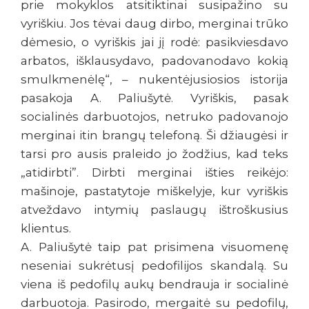
prie mokyklos atsitiktinai susipažino su
vyriškiu. Jos tėvai daug dirbo, merginai trūko
dėmesio, o vyriškis jai jį rodė: pasikviesdavo
arbatos, išklausydavo, padovanodavo kokią
smulkmenėlę“, – nukentėjusiosios istorija
pasakoja A. Paliušytė. Vyriškis, pasak
socialinės darbuotojos, netruko padovanojo
merginai itin brangų telefoną. Ši džiaugėsi ir
tarsi pro ausis praleido jo žodžius, kad teks
„atidirbti”. Dirbti merginai išties reikėjo:
mašinoje, pastatytoje miškelyje, kur vyriškis
atveždavo intymių paslaugų ištroškusius
klientus.
A. Paliušytė taip pat prisimena visuomenę
neseniai sukrėtusį pedofilijos skandalą. Su
viena iš pedofilų aukų bendrauja ir socialinė
darbuotoja. Pasirodo, mergaitė su pedofilų,