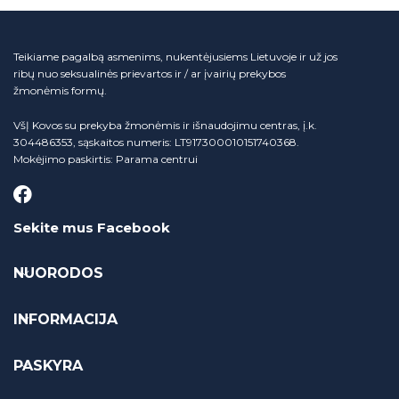
Teikiame pagalbą asmenims, nukentėjusiems Lietuvoje ir už jos
ribų nuo seksualinės prievartos ir / ar įvairių prekybos
žmonėmis formų.
VšĮ Kovos su prekyba žmonėmis ir išnaudojimu centras, į.k.
304486353, sąskaitos numeris: LT917300010151740368.
Mokėjimo paskirtis: Parama centrui
Sekite mus Facebook
NUORODOS
INFORMACIJA
PASKYRA