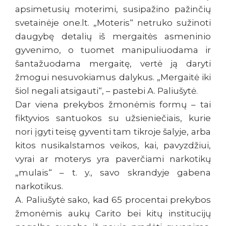
apsimetusių moterimi, susipažino pažinčių
svetainėje one.lt. „Moteris“ netruko sužinoti
daugybę detalių iš mergaitės asmeninio
gyvenimo, o tuomet manipuliuodama ir
šantažuodama mergaitę, vertė ją daryti
žmogui nesuvokiamus dalykus. „Mergaitė iki
šiol negali atsigauti“, – pastebi A. Paliušytė.
Dar viena prekybos žmonėmis formų – tai
fiktyvios santuokos su užsieniečiais, kurie
nori įgyti teisę gyventi tam tikroje šalyje, arba
kitos nusikalstamos veikos, kai, pavyzdžiui,
vyrai ar moterys yra paverčiami narkotikų
„mulais“ – t. y., savo skrandyje gabena
narkotikus.
A. Paliušytė sako, kad 65 procentai prekybos
žmonėmis aukų Carito bei kitų institucijų