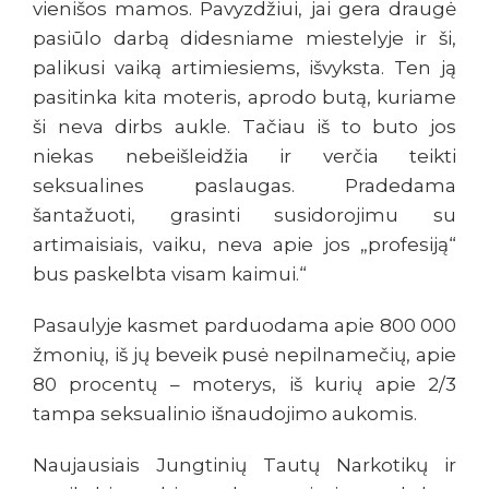
vienišos mamos. Pavyzdžiui, jai gera draugė
pasiūlo darbą didesniame miestelyje ir ši,
palikusi vaiką artimiesiems, išvyksta. Ten ją
pasitinka kita moteris, aprodo butą, kuriame
ši neva dirbs aukle. Tačiau iš to buto jos
niekas nebeišleidžia ir verčia teikti
seksualines paslaugas. Pradedama
šantažuoti, grasinti susidorojimu su
artimaisiais, vaiku, neva apie jos „profesiją“
bus paskelbta visam kaimui.“
Pasaulyje kasmet parduodama apie 800 000
žmonių, iš jų beveik pusė nepilnamečių, apie
80 procentų – moterys, iš kurių apie 2/3
tampa seksualinio išnaudojimo aukomis.
Naujausiais Jungtinių Tautų Narkotikų ir