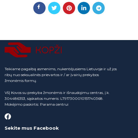
Teikiame pagalbą asmenims, nukentėjusiems Lietuvoje ir už jos
ribų nuo seksualinės prievartos ir / ar įvairių prekybos
žmonėmis formų.
VšĮ Kovos su prekyba žmonėmis ir išnaudojimu centras, į.k.
304486353, sąskaitos numeris: LT917300010151740368.
Mokėjimo paskirtis: Parama centrui
Sekite mus Facebook