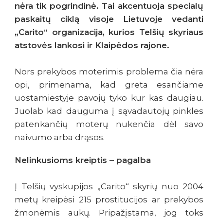
nėra tik pogrindinė. Tai akcentuoja specialų
paskaitų ciklą visoje Lietuvoje vedanti
„Carito“ organizacija, kurios Telšių skyriaus
atstovės lankosi ir Klaipėdos rajone.
Nors prekybos moterimis problema čia nėra
opi, primenama, kad greta esančiame
uostamiestyje pavojų tyko kur kas daugiau.
Juolab kad dauguma į sąvadautojų pinkles
patenkančių moterų nukenčia dėl savo
naivumo arba drąsos.
Nelinkusioms kreiptis – pagalba
Į Telšių vyskupijos „Carito“ skyrių nuo 2004
metų kreipėsi 215 prostitucijos ar prekybos
žmonėmis aukų. Pripažįstama, jog toks