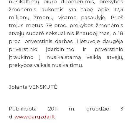
nusikaltimų biuro duomenimis, prekybos
žmonėmis aukomis yra tapę apie 12,3
milijonų žmonių visame pasaulyje. Prieš
trejus metus 79 proc. prekybos žmonėmis
atvejų sudarė seksualinis išnaudojimas, o 18
proc. priverstinis darbas. Lietuvoje daugėja
priverstinio įdarbinimo ir priverstinio
įtraukimo į nusikalstamą veiklą atvejų,
prekybos vaikais nusikaltimų.
Jolanta VENSKUTĖ
Publikuota 2011 m. gruodžio 3
d.
www.gargzdai.lt