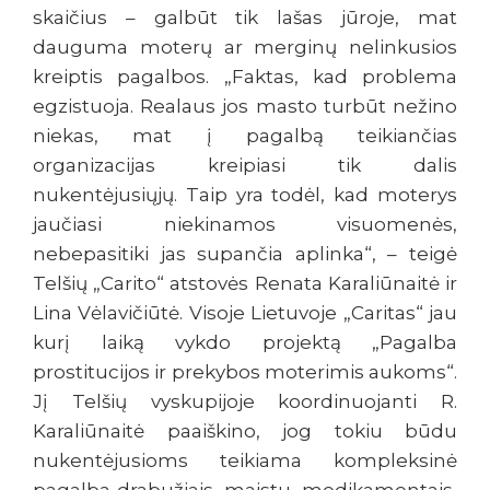
skaičius – galbūt tik lašas jūroje, mat
dauguma moterų ar merginų nelinkusios
kreiptis pagalbos. „Faktas, kad problema
egzistuoja. Realaus jos masto turbūt nežino
niekas, mat į pagalbą teikiančias
organizacijas kreipiasi tik dalis
nukentėjusiųjų. Taip yra todėl, kad moterys
jaučiasi niekinamos visuomenės,
nebepasitiki jas supančia aplinka“, – teigė
Telšių „Carito“ atstovės Renata Karaliūnaitė ir
Lina Vėlavičiūtė. Visoje Lietuvoje „Caritas“ jau
kurį laiką vykdo projektą „Pagalba
prostitucijos ir prekybos moterimis aukoms“.
Jį Telšių vyskupijoje koordinuojanti R.
Karaliūnaitė paaiškino, jog tokiu būdu
nukentėjusioms teikiama kompleksinė