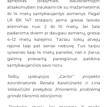
apribotas įstatymais. Baudžiamojon
atsakomybėn traukiami tik su mažametėmis
iki 14 metų santykiaujantys asmenys. Pagal
LR BK 147 straipsnį jiems gresia laisvės
atėmimas nuo 2 iki 10 metų. Jei žala
padaroma dviem ar daugiau asmenų, gresia
4–12 metų kalėjimo. Tačiau tokių atvejų
rajone taip pat seniai nebuvę. Tuo tarpu
vyresnės kaip 14 metų panelės, net ir įtarus
galimą prievartą, pareigūnus patikina
santykiaujančios savo noru.
Telšių vyskupijos „Carito“ projekto
koordinatorės Renata Karaliūnaitė ir Lina
Vėlavičiūtė prekybos žmonėmis problemą
grindė tikromis istorijomis: