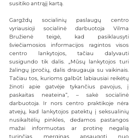
susitiko antrąjį kartą.
Gargždų socialinių paslaugų centro
vyriausioji socialinė darbuotoja Vilma
Bružienė teigė, kad pasiklausyti
šviečiamosios informacijos ragintos visos
centro lankytojos, tačiau dalyvauti
susigundo tik dalis. „Mūsų lankytojos turi
žalingų įpročių, dalis draugauja su vaikinais.
Tačiau tos, kurioms galbūt labiausiai reikėtų
žinoti apie gatvėje tykančius pavojus, į
paskaitas neateina“, – sakė socialinė
darbuotoja. Ir nors centro praktikoje nėra
atvejų, kad lankytojos patektų į seksualinių
nusikaltėlių pinkles, dedamos pastangos
mažai informuotas ar protinę negalią
turinčias merginas apsaugoti nuo