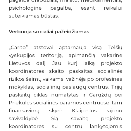
pagalba drabužiais, maistu, medikamentais,
psichologinė pagalba, esant reikalui
suteikiamas būstas.
Verbuoja socialiai pažeidžiamas
„Carito“ atstovai aptarnauja visą Telšių
vyskupijos teritoriją, apimančią vakarinę
Lietuvos dalį. Jau kurį laiką projekto
koordinatorės skaito paskaitas socialinės
rizikos šeimų vaikams, važinėja po profesines
mokyklas, socialinių paslaugų centrus. Trijų
paskaitų ciklas numatytas ir Gargždų bei
Priekulės socialinės paramos centruose, tam
finansavimą skyrė Klaipėdos rajono
savivaldybė. Šią savaitę projekto
koordinatorės su centrų lankytojomis