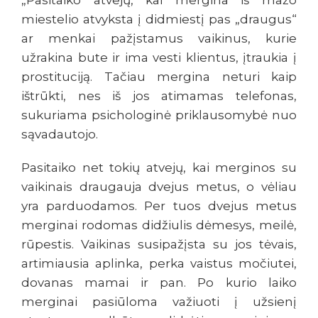
„Pasitaiko atvejų, kai mergina iš mažo
miestelio atvyksta į didmiestį pas „draugus“
ar menkai pažįstamus vaikinus, kurie
užrakina bute ir ima vesti klientus, įtraukia į
prostituciją. Tačiau mergina neturi kaip
ištrūkti, nes iš jos atimamas telefonas,
sukuriama psichologinė priklausomybė nuo
sąvadautojo.
Pasitaiko net tokių atvejų, kai merginos su
vaikinais draugauja dvejus metus, o vėliau
yra parduodamos. Per tuos dvejus metus
merginai rodomas didžiulis dėmesys, meilė,
rūpestis. Vaikinas susipažįsta su jos tėvais,
artimiausia aplinka, perka vaistus močiutei,
dovanas mamai ir pan. Po kurio laiko
merginai pasiūloma važiuoti į užsienį