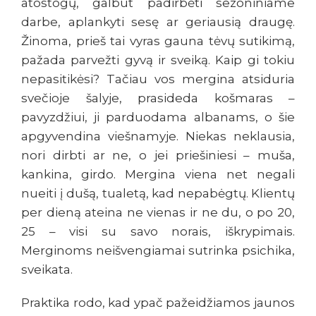
atostogų, galbūt padirbėti sezoniniame
darbe, aplankyti sesę ar geriausią draugę.
Žinoma, prieš tai vyras gauna tėvų sutikimą,
pažada parvežti gyvą ir sveiką. Kaip gi tokiu
nepasitikėsi? Tačiau vos mergina atsiduria
svečioje šalyje, prasideda košmaras –
pavyzdžiui, ji parduodama albanams, o šie
apgyvendina viešnamyje. Niekas neklausia,
nori dirbti ar ne, o jei priešiniesi – muša,
kankina, girdo. Mergina viena net negali
nueiti į dušą, tualetą, kad nepabėgtų. Klientų
per dieną ateina ne vienas ir ne du, o po 20,
25 – visi su savo norais, iškrypimais.
Merginoms neišvengiamai sutrinka psichika,
sveikata.
Praktika rodo, kad ypač pažeidžiamos jaunos