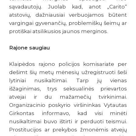
sąvadautojų. Juolab kad, anot „Carito“
atstovių, dažniausiai verbuojamos būtent
vargingai gyvenančių, problemiškų šeimų ar
protiškai atsilikusios jaunos merginos.
Rajone saugiau
Klaipėdos rajono policijos komisariate per
dešimt šių metų mėnesių užregistruoti šeši
lytiniai nusikaltimai. Tarp jų vienas
išžaginimas, trys seksualinės prievartos
atvejai ir du mažamečių tvirkinimai.
Organizacinio poskyrio viršininkas Vytautas
Girkontas informavo, kad visi minėti
nusikaltimai buvo ištirti ir perduoti teismui.
Prostitucijos ar prekybos žmonėmis atvejų