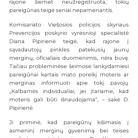
rajone šiemet neužregistruota, tokių
pareigūnas teigė seniai nepamenantis.
Komisariato Viešosios policijos skyriaus
Prevencijos poskyrio vyresnioji specialistė
Diana Pipirienė teigė, kad rajone į
sąvadautojų pinkles patekusių jaunų
merginų, oficialiais duomenimis, nėra buvę.
Tačiau probleminėse šeimose lankydamiesi
pareigūnai kartais mato poreikį moteris ar
merginas informuoti apie tokį pavojų.
„Kalbamės individualiai, jei įtariame, kad
moteris gali būti išnaudojama“, – sakė D.
Pipirienė.
Ji priminė, kad pareigūnų kišimasis į
asmeninį merginų gyvenimą bei teises