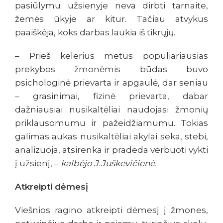
pasiūlymu užsienyje neva dirbti tarnaite,
žemės ūkyje ar kitur. Tačiau atvykus
paaiškėja, koks darbas laukia iš tikrųjų.
– Prieš kelerius metus populiariausias
prekybos žmonėmis būdas buvo
psichologinė prievarta ir apgaulė, dar seniau
– grasinimai, fizinė prievarta, dabar
dažniausiai nusikaltėliai naudojasi žmonių
priklausomumu ir pažeidžiamumu. Tokias
galimas aukas nusikaltėliai akylai seka, stebi,
analizuoja, atsirenka ir pradeda verbuoti vykti
į užsienį, –
kalbėjo J.Juškevičienė.
Atkreipti dėmesį
Viešnios ragino atkreipti dėmesį į žmones,