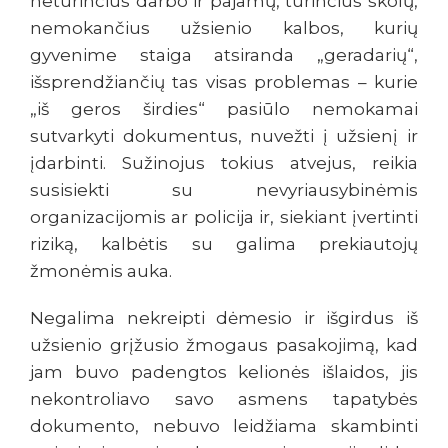
neturinčius darbo ir pajamų, turinčius skolų,
nemokančius užsienio kalbos, kurių
gyvenime staiga atsiranda „geradarių“,
išsprendžiančių tas visas problemas – kurie
„iš geros širdies“ pasiūlo nemokamai
sutvarkyti dokumentus, nuvežti į užsienį ir
įdarbinti. Sužinojus tokius atvejus, reikia
susisiekti su nevyriausybinėmis
organizacijomis ar policija ir, siekiant įvertinti
riziką, kalbėtis su galima prekiautojų
žmonėmis auka.
Negalima nekreipti dėmesio ir išgirdus iš
užsienio grįžusio žmogaus pasakojimą, kad
jam buvo padengtos kelionės išlaidos, jis
nekontroliavo savo asmens tapatybės
dokumento, nebuvo leidžiama skambinti