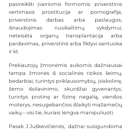
pasireikšti įvairiomis formomis: priverstinis
vertimasis prostitucija ar pornografija,
priverstinis darbas arba paslaugos,
išnaudojimas nusikaltimų vykdymui,
neteisėta organų transplantacija arba
pardavimas, priverstinė arba fiktyvi santuoka
ir kt.
Prekiautojų žmonėmis aukomis dažniausiai
tampa žmonės iš socialinės rizikos šeimų,
bedarbiai, turintys priklausomybių, įsiskolinę,
žemo išsilavinimo, skurdžiai gyvenantys,
turintys protinę ar fizinę negalią, vienišos
moterys, nesugebančios išlaikyti mažamečių
vaikų – visi tie, kuriais lengva manipuliuoti.
Pasak J.Juškevičienės, dažnai susigundoma