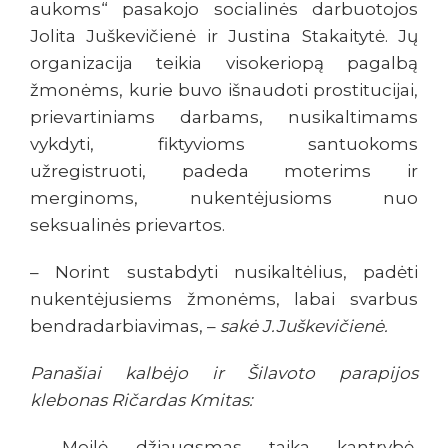
aukoms“ pasakojo socialinės darbuotojos
Jolita Juškevičienė ir Justina Stakaitytė. Jų
organizacija teikia visokeriopą pagalbą
žmonėms, kurie buvo išnaudoti prostitucijai,
prievartiniams darbams, nusikaltimams
vykdyti, fiktyvioms santuokoms
užregistruoti, padeda moterims ir
merginoms, nukentėjusioms nuo
seksualinės prievartos.
– Norint sustabdyti nusikaltėlius, padėti
nukentėjusiems žmonėms, labai svarbus
bendradarbiavimas, –
sakė J.Juškevičienė.
Panašiai kalbėjo ir Šilavoto parapijos
klebonas Ričardas Kmitas:
– Meilė, džiaugsmas, taika, kantrybė,