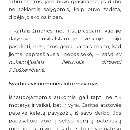
artimiesiems, jam buvo grasinama, jis dirbo
ne tokiomis sąlygomis, kaip buvo žadėta,
didėjo jo skolos ir pan.
– Kartais žmonės, net ir suprasdami, kad jie
dalyvavo nusikalstamoje veikloje, bijo
pasakoti, nes jiems gėda, kartais mano, kad
jiems paprasčiausiai nepasisekė, –
sakė su
nukentėjusiais lietuviais dirbanti
J.Juškevičienė.
Svarbus visuomenės informavimas
Išnaudojamomis aukomis gali tapti ne tik
moterys ir vaikai, bet ir vyrai. Caritas atstovės
pateikė keletą pavyzdžių iš savo darbo. Jos
papasakojo apie į sekso vergiją patekusią
merginą, kuri vietoj darbo šiltnamyje pateko