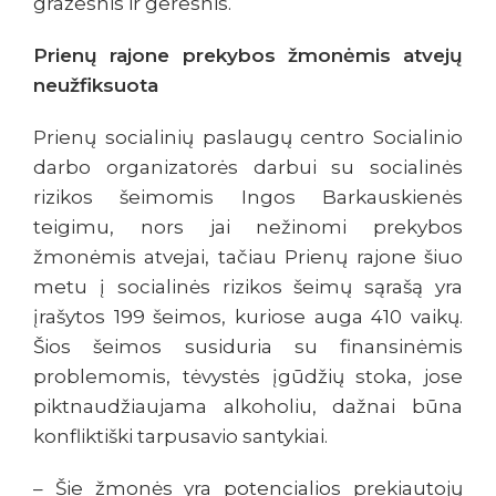
gražesnis ir geresnis.
Prienų rajone prekybos žmonėmis atvejų
neužfiksuota
Prienų socialinių paslaugų centro Socialinio
darbo organizatorės darbui su socialinės
rizikos šeimomis Ingos Barkauskienės
teigimu, nors jai nežinomi prekybos
žmonėmis atvejai, tačiau Prienų rajone šiuo
metu į socialinės rizikos šeimų sąrašą yra
įrašytos 199 šeimos, kuriose auga 410 vaikų.
Šios šeimos susiduria su finansinėmis
problemomis, tėvystės įgūdžių stoka, jose
piktnaudžiaujama alkoholiu, dažnai būna
konfliktiški tarpusavio santykiai.
– Šie žmonės yra potencialios prekiautojų