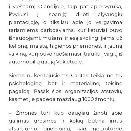
į viešnamį Olandijoje, taip pat apie vyruką,
išvykusį į Ispaniją dirbti alyvuogių
plantacijoje, o tiksliau apie jo vergavimą
tariamiems darbdaviams, kur lietuviai buvo
išnaudojami, mušami ir esą skolingi jiems už
kelionę, maistą, higienos priemones, ir jauną
vaikiną, kurį buvo ruošiamasi įtraukti į vagių iš
automobilių gaują Vokietijoje.
Šiems nukentėjusiems Caritas teikia ne tik
psichologinę, bet ir materialinę, teisinę
pagalbą. Pasak šios organizacijos atstovių,
kasmet jie padeda maždaug 1000 žmonių.
– Žmonės turi kuo daugiau žinoti apie
galimas grėsmes ir kokių būtina imtis
atsargumo priemonių, kad netaptume