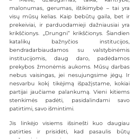
malonumas, gerumas, ištikimybė – tai yra
visų mūsų kelias. Kaip bebūtų gaila, bet ir
prekeiviai, ir parduodamieji dažniausiai yra
krikščionys. „Drungni“ krikščionys. Šiandien
katalikų bažnyčios institucijos,
bendradarbiaudamos su valstybinėmis
institucijomis, daug daro, padėdamos
prekybos žmonėmis aukoms. Mūsų darbas
nebus vaisingas, jei nesujungsime jėgų. Ir
nesvarbu kokį tikėjimą išpažįstame, kokiai
partijai jaučiame palankumą. Vieni kitiems
stenkimės padėti, pasidalindami savo
patirtimi, savo išmintimi.
Jis linkėjo visiems išsinešti kuo daugiau
patirties ir prisidėti, kad pasaulis būtų