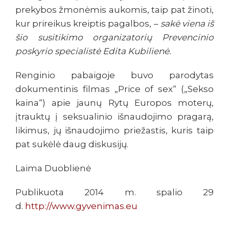
prekybos žmonėmis aukomis, taip pat žinoti,
kur prireikus kreiptis pagalbos, –
sakė viena iš
šio susitikimo organizatorių Prevencinio
poskyrio specialistė Edita Kubilienė.
Renginio pabaigoje buvo parodytas
dokumentinis filmas „Price of sex“ („Sekso
kaina“) apie jaunų Rytų Europos moterų,
įtrauktų į seksualinio išnaudojimo pragarą,
likimus, jų išnaudojimo priežastis, kuris taip
pat sukėlė daug diskusijų.
Laima Duoblienė
Publikuota 2014 m. spalio 29
d.
http://www.gyvenimas.eu