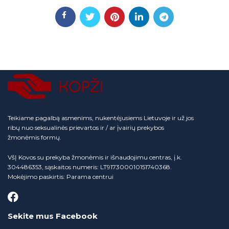
Teikiame pagalbą asmenims, nukentėjusiems Lietuvoje ir už jos
ribų nuo seksualinės prievartos ir / ar įvairių prekybos
žmonėmis formų.
VšĮ Kovos su prekyba žmonėmis ir išnaudojimu centras, į.k.
304486353, sąskaitos numeris: LT917300010151740368.
Mokėjimo paskirtis: Parama centrui
Sekite mus Facebook