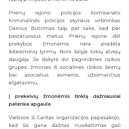
Prienų rajono policijos komisariato
Kriminalinės policijos skyriaus viršininkas
Dainius Butrimas taip pat sakė, kad per
pastaruosius metus Prienų rajone dėl
prekybos žmonėmis nėra pradėta
ikiteisminių tyrimų. Nors šalyje tokių atvejų
daugėja. Jis išskyrė dvi pagrindines rizikos
grupes: žmones iš socialinės rizikos šeimų
bei asocialius asmenis, užsiimančius
elgetavimu.
Į prekeivių žmonėmis tinklą dažniausiai
patenka apgaule
Viešnios iš Caritas organizacijos papasakojo,
kad šis gana dažnas nusikaltimas gali