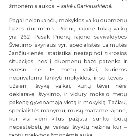
žmonėmis aukos, –
sakė I.Barkauskienė.
Pagal nelankančių mokyklos vaikų duomenų
bazės duomenis, Prienų rajone tokių vaikų
yra 262. Pasak Prienų rajono savivaldybės
Švietimo skyriaus vyr. specialistės Laimutės
Jančiukienės, statistika neatspindi tikrosios
situacijos, nes į duomenų bazę patenka ir
vyresni nei 16 metų vaikai, kuriems
neprivaloma lankyti mokyklos, ir su tėvais į
užsienį išvykę vaikai, kurių tėvai nėra
deklaravę išvykimo, ir vidury mokslo metų
pakeitę gyvenamąją vietą ir mokyklą. Tačiau,
specialistės manymu, mūsų mažame rajone,
kur visi vieni kitus pažįsta, sunku būtų
nepastebėti, jei vaikas išvyktų nežinia kur –
taptų prekybos žmonėmis auka.