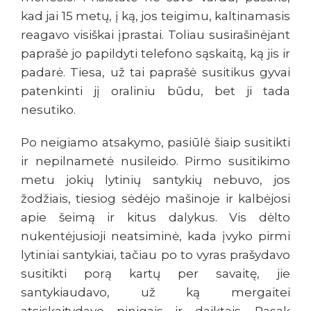
kad jai 15 metų, į ką, jos teigimu, kaltinamasis
reagavo visiškai įprastai. Toliau susirašinėjant
paprašė jo papildyti telefono sąskaitą, ką jis ir
padarė. Tiesa, už tai paprašė susitikus gyvai
patenkinti jį oraliniu būdu, bet ji tada
nesutiko.
Po neigiamo atsakymo, pasiūlė šiaip susitikti
ir nepilnametė nusileido. Pirmo susitikimo
metu jokių lytinių santykių nebuvo, jos
žodžiais, tiesiog sėdėjo mašinoje ir kalbėjosi
apie šeimą ir kitus dalykus. Vis dėlto
nukentėjusioji neatsiminė, kada įvyko pirmi
lytiniai santykiai, tačiau po to vyras prašydavo
susitikti porą kartų per savaitę, jie
santykiaudavo, už ką mergaitei