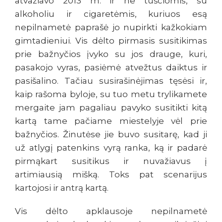
atvažiavo 2013 m. ir ne tuščiomis, su
alkoholiu ir cigaretėmis, kuriuos esą
nepilnametė paprašė jo nupirkti kažkokiam
gimtadieniui. Vis dėlto pirmasis susitikimas
prie bažnyčios įvyko su jos drauge, kuri,
pasakojo vyras, pasiėmė atvežtus daiktus ir
pasišalino. Tačiau susirašinėjimas tęsėsi ir,
kaip rašoma byloje, su tuo metu trylikamete
mergaite jam pagaliau pavyko susitikti kitą
kartą tame pačiame miestelyje vėl prie
bažnyčios. Žinutėse jie buvo susitarę, kad ji
už atlygį patenkins vyrą ranka, ką ir padarė
pirmąkart susitikus ir nuvažiavus į
artimiausią mišką. Toks pat scenarijus
kartojosi ir antrą kartą.
Vis dėlto apklausoje nepilnametė