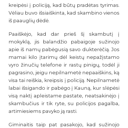
kreipėsi į policiją, kad būtų pradėtas tyrimas.
Vėliau buvo išsiaiškinta, kad skambino vienos
iš paauglių dėdė.
Paaiškėjo, kad dar prieš šį skambutį į
mokyklą, jis balandžio pabaigoje sužinojo
apie iš namų pabėgusią savo dukterėčią. Jos
mamai kilo įtarimų dėl keistų nepažįstamo
vyro žinučių telefone ir rastų pinigų, todėl ji
pagrasino, jeigu nepilnametė nepaaiškins, ką
visa tai reiškia, kreipsis į policiją. Nepilnametė
labai išsigando ir pabėgo į Kauną, kur slėpėsi
visą naktį apleistame pastate, neatsakinėjo į
skambučius ir tik ryte, su policijos pagalba,
artimiesiems pavyko ją rasti.
Giminaitis taip pat pasakojo, kad sužinojo