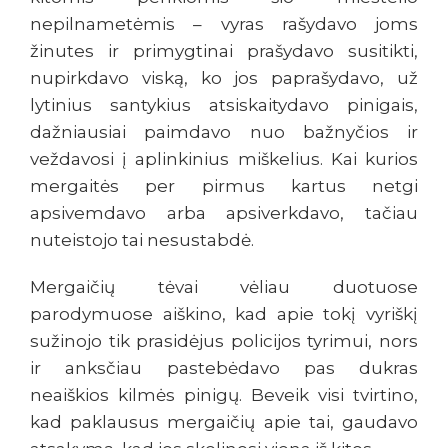
nepilnametėmis – vyras rašydavo joms
žinutes ir primygtinai prašydavo susitikti,
nupirkdavo viską, ko jos paprašydavo, už
lytinius santykius atsiskaitydavo pinigais,
dažniausiai paimdavo nuo bažnyčios ir
veždavosi į aplinkinius miškelius. Kai kurios
mergaitės per pirmus kartus netgi
apsivemdavo arba apsiverkdavo, tačiau
nuteistojo tai nesustabdė.
Mergaičių tėvai vėliau duotuose
parodymuose aiškino, kad apie tokį vyriškį
sužinojo tik prasidėjus policijos tyrimui, nors
ir anksčiau pastebėdavo pas dukras
neaiškios kilmės pinigų. Beveik visi tvirtino,
kad paklausus mergaičių apie tai, gaudavo