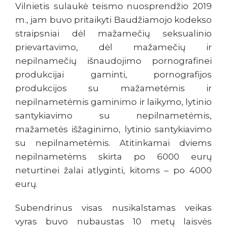
Vilnietis sulaukė teismo nuosprendžio 2019
m., jam buvo pritaikyti Baudžiamojo kodekso
straipsniai dėl mažamečių seksualinio
prievartavimo, dėl mažamečių ir
nepilnamečių išnaudojimo pornografinei
produkcijai gaminti, pornografijos
produkcijos su mažametėmis ir
nepilnametėmis gaminimo ir laikymo, lytinio
santykiavimo su nepilnametėmis,
mažametės išžaginimo, lytinio santykiavimo
su nepilnametėmis. Atitinkamai dviems
nepilnametėms skirta po 6000 eurų
neturtinei žalai atlyginti, kitoms – po 4000
eurų.
Subendrinus visas nusikalstamas veikas
vyras buvo nubaustas 10 metų laisvės