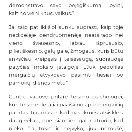
demonstravo savo bejėgiškumą, pyktį,
kaltino vieni kitus, vaikus.“
Jai taip pat iki šiol sunku suprasti, kaip toje
nedidelėje bendruomenėje neatsirado nei
vieno šviesesnio, labiau išprususio,
pilietiškesnio, galų gale, žmogaus, kuris būtų
anksčiau kreipęsis į teisėsaugą, sudraudęs
patyčias mokslo įstaigoje: „Juk pedofilas
mergaičių atvykdavo pasiimti tiesiai po
pamokų, dienos metu“.
Centro vadovė pritarė teismo psichologei,
kuri teisme detaliai paaiškino apie mergaičių
patirtas traumas ir kad pasekmės atsiskleis
daug vėliau, nors šiandien gal ir atrodo, kad
nieko čia tokio ir neįvyko, juk nemušė,