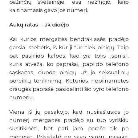
pažinčių svetainėje, esą nežinojo, kaip
kaltinamasis gavo jos numerį.
Aukų ratas – tik didėjo
Kai kurios mergaitės bendraklasės pradėjo
garsiai stebėtis, iš kur ji turi tiek pinigų. Taip
pat pasklido kalbos, kad yra toks „senis“,
kuris atveža, ko paprašai, papildo telefono
sąskaitas, duoda pinigų už jo seksualinių
poreikių tenkinimą. Keturios nepilnametės
draugės paprašė pasidalinti šio vyro telefono
numeriu.
Viena iš jų pasakojo, kad nusirašiusios jo
numerį mergaitės pradėjo su tuo vyriškiu
susitikinėti, bet pati jam parašė tik po
mėnesio. Prisistatė ne savo vardu, pasakė,