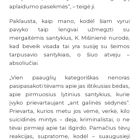
aplaidumo pasekmės“, – teigė ji.
Paklausta, kaip mano, kodėl šiam vyrui
pavyko taip lengvai užmegzti su
mergaitėmis santykius, K. Mišinienė nurodė,
kad beveik visada tai yra susiję su šeimos
tarpusavio santykiais, o šiuo atveju –
absoliučiai.
„Vien paauglių kategoriškas nenoras
pasipasakoti tėvams apie jas ištikusias bėdas,
apie pirmuosius lytinius santykius, kurie
įvyko prievartaujant „ant galinės sėdynės“.
Prievarta, kurios metu jos vėmė, verkė, kilo
suicidinės mintys – deja, kriminalistai, o ne
tėvai pirmieji apie tai išgirdo. Pamačius tėvų
reakcijas, supratome, kodėl – suaugusieji