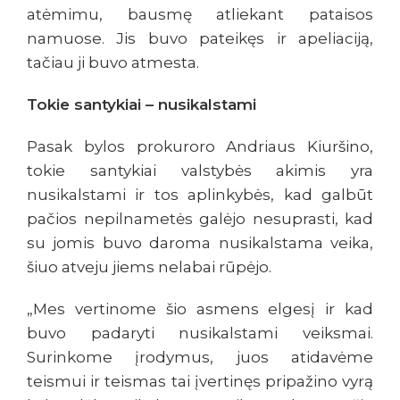
atėmimu, bausmę atliekant pataisos
namuose. Jis buvo pateikęs ir apeliaciją,
tačiau ji buvo atmesta.
Tokie santykiai – nusikalstami
Pasak bylos prokuroro Andriaus Kiuršino,
tokie santykiai valstybės akimis yra
nusikalstami ir tos aplinkybės, kad galbūt
pačios nepilnametės galėjo nesuprasti, kad
su jomis buvo daroma nusikalstama veika,
šiuo atveju jiems nelabai rūpėjo.
„Mes vertinome šio asmens elgesį ir kad
buvo padaryti nusikalstami veiksmai.
Surinkome įrodymus, juos atidavėme
teismui ir teismas tai įvertinęs pripažino vyrą