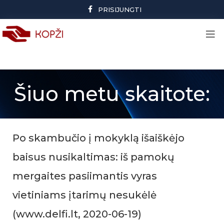
PRISIJUNGTI
Šiuo metu skaitote:
Po skambučio į mokyklą išaiškėjo
baisus nusikaltimas: iš pamokų
mergaites pasiimantis vyras
vietiniams įtarimų nesukėlė
(www.delfi.lt, 2020-06-19)