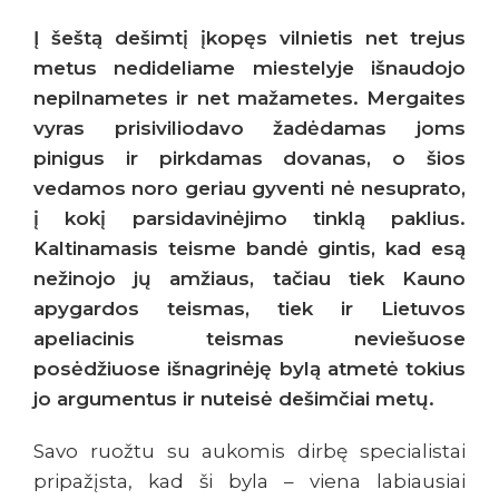
Į šeštą dešimtį įkopęs vilnietis net trejus
metus nedideliame miestelyje išnaudojo
nepilnametes ir net mažametes. Mergaites
vyras prisiviliodavo žadėdamas joms
pinigus ir pirkdamas dovanas, o šios
vedamos noro geriau gyventi nė nesuprato,
į kokį parsidavinėjimo tinklą paklius.
Kaltinamasis teisme bandė gintis, kad esą
nežinojo jų amžiaus, tačiau tiek Kauno
apygardos teismas, tiek ir Lietuvos
apeliacinis teismas neviešuose
posėdžiuose išnagrinėję bylą atmetė tokius
jo argumentus ir nuteisė dešimčiai metų.
Savo ruožtu su aukomis dirbę specialistai
pripažįsta, kad ši byla – viena labiausiai