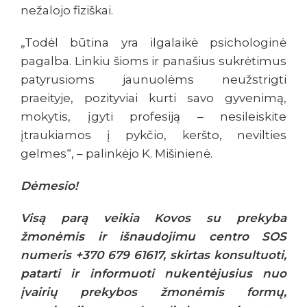
nežalojo fiziškai.
„Todėl būtina yra ilgalaikė psichologinė
pagalba. Linkiu šioms ir panašius sukrėtimus
patyrusioms jaunuolėms neužstrigti
praeityje, pozityviai kurti savo gyvenimą,
mokytis, įgyti profesiją – nesileiskite
įtraukiamos į pykčio, keršto, nevilties
gelmes“, – palinkėjo K. Mišinienė.
Dėmesio!
Visą parą veikia Kovos su prekyba
žmonėmis ir išnaudojimu centro SOS
numeris +370 679 61617, skirtas konsultuoti,
patarti ir informuoti nukentėjusius nuo
įvairių prekybos žmonėmis formų,