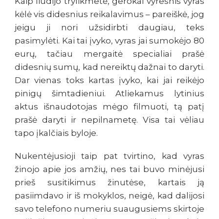
Kaip liudijo trylikmetė, gerokai vyresnis vyras
kėlė vis didesnius reikalavimus – pareiškė, jog
jeigu ji nori užsidirbti daugiau, teks
pasimylėti. Kai tai įvyko, vyras jai sumokėjo 80
eurų, tačiau mergaitė specialiai prašė
didesnių sumų, kad nereiktų dažnai to daryti.
Dar vienas toks kartas įvyko, kai jai reikėjo
pinigų šimtadieniui. Atliekamus lytinius
aktus išnaudotojas mėgo filmuoti, tą patį
prašė daryti ir nepilnametę. Visa tai vėliau
tapo įkalčiais byloje.
Nukentėjusioji taip pat tvirtino, kad vyras
žinojo apie jos amžių, nes tai buvo minėjusi
prieš susitikimus žinutėse, kartais ją
pasiimdavo ir iš mokyklos, neigė, kad dalijosi
savo telefono numeriu suaugusiems skirtoje