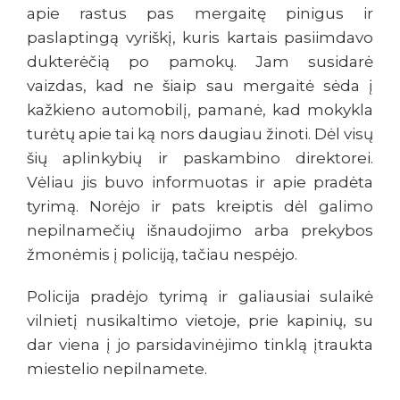
apie rastus pas mergaitę pinigus ir
paslaptingą vyriškį, kuris kartais pasiimdavo
dukterėčią po pamokų. Jam susidarė
vaizdas, kad ne šiaip sau mergaitė sėda į
kažkieno automobilį, pamanė, kad mokykla
turėtų apie tai ką nors daugiau žinoti. Dėl visų
šių aplinkybių ir paskambino direktorei.
Vėliau jis buvo informuotas ir apie pradėta
tyrimą. Norėjo ir pats kreiptis dėl galimo
nepilnamečių išnaudojimo arba prekybos
žmonėmis į policiją, tačiau nespėjo.
Policija pradėjo tyrimą ir galiausiai sulaikė
vilnietį nusikaltimo vietoje, prie kapinių, su
dar viena į jo parsidavinėjimo tinklą įtraukta
miestelio nepilnamete.