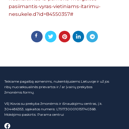
pasiimantis-vyras-vietiniams-itarimu-
nesukele.d?id=84550357#
Teikiame pagalbą asmenims, nukentėjusiems Lietuvoje ir už jos
ribų nuo seksualinės prievartos ir / ar įvairių prekybos
žmonėmis formų.
VšĮ Kovos su prekyba žmonėmis ir išnaudojimu centras, į.k.
304486353, sąskaitos numeris: LT917300010151740368.
Mokėjimo paskirtis: Parama centrui