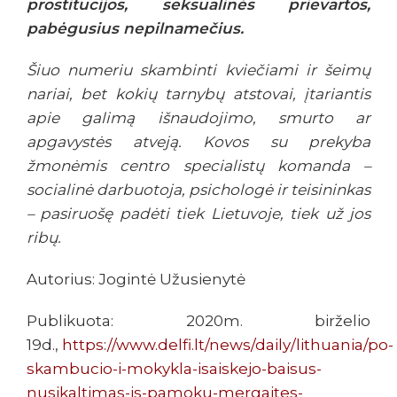
prostitucijos, seksualinės prievartos,
pabėgusius nepilnamečius.
Šiuo numeriu skambinti kviečiami ir šeimų
nariai, bet kokių tarnybų atstovai, įtariantis
apie galimą išnaudojimo, smurto ar
apgavystės atveją. Kovos su prekyba
žmonėmis centro specialistų komanda –
socialinė darbuotoja, psichologė ir teisininkas
– pasiruošę padėti tiek Lietuvoje, tiek už jos
ribų.
Autorius: Jogintė Užusienytė
Publikuota: 2020m. birželio
19d.,
https://www.delfi.lt/news/daily/lithuania/po-
skambucio-i-mokykla-isaiskejo-baisus-
nusikaltimas-is-pamoku-mergaites-