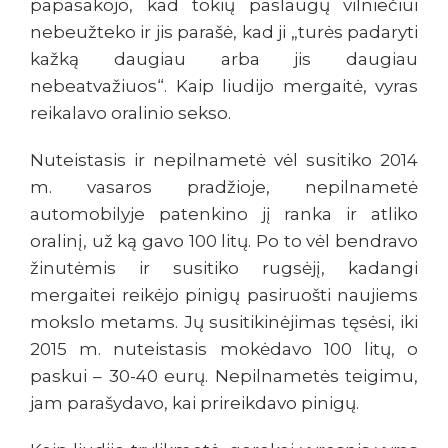
papasakojo, kad tokių paslaugų vilniečiui
nebeužteko ir jis parašė, kad ji „turės padaryti
kažką daugiau arba jis daugiau
nebeatvažiuos“. Kaip liudijo mergaitė, vyras
reikalavo oralinio sekso.
Nuteistasis ir nepilnametė vėl susitiko 2014
m. vasaros pradžioje, nepilnametė
automobilyje patenkino jį ranka ir atliko
oralinį, už ką gavo 100 litų. Po to vėl bendravo
žinutėmis ir susitiko rugsėjį, kadangi
mergaitei reikėjo pinigų pasiruošti naujiems
mokslo metams. Jų susitikinėjimas tęsėsi, iki
2015 m. nuteistasis mokėdavo 100 litų, o
paskui – 30-40 eurų. Nepilnametės teigimu,
jam parašydavo, kai prireikdavo pinigų.