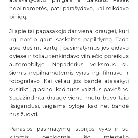
atsiskaitydavo pinigais ir daiktais. Pasak
nepilnametės, pati parašydavo, kai reikdavo
pinigų.
Ji apie tai papasakojo dar vienai draugei, kuri
irgi norėjo gauti sąskaitos papildymą. Tada
apie dešimt kartų į pasimatymus jos eidavo
dviese ir toliau tenkindavo vilniečio poreikius
automobilyje. Nepadorius veiksmus su
šiomis nepilnametėmis vyras irgi filmavo ir
fotografavo. Kai vėliau jos bandė atsisakyti
susitikti, grasino, kad tuos vaizdus paviešins.
Supažindinta draugė vienu metu buvo taip
išsigandusi, teigiama byloje, kad net bandė
nusižudyti.
Panašios pasimatymų istorijos vyko ir su
kitomis penkiomis šio miestelio