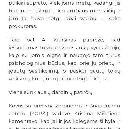
puikiai suprato, kiek joms metų, kadangi jis
būtent ir ieškojo tokio amžiaus mergaičių ir
jam tai buvo netgi labai svarbu“, – sakė
prokuroras.
Taip pat A. Kiuršinas pabrėžė, kad
ieškodamas tokio amžiaus aukų, vyras žinojo,
kaip su jomis elgtis ir naudojo tam tikrus
psichologinius būdus, kad prie jų prieitų ir
įgautų pasitikėjimą, o paskui gautų tokių
veiksmų, kurių nuo pat pradžių ir tikėjosi.
Viena sunkiausių darbinių patirčių
Kovos su prekyba žmonėmis ir išnaudojimu
centro (KOPŽI) vadovė Kristina Mišinienė
komentavo, kad jai ir jos kolegėms ši byla ir