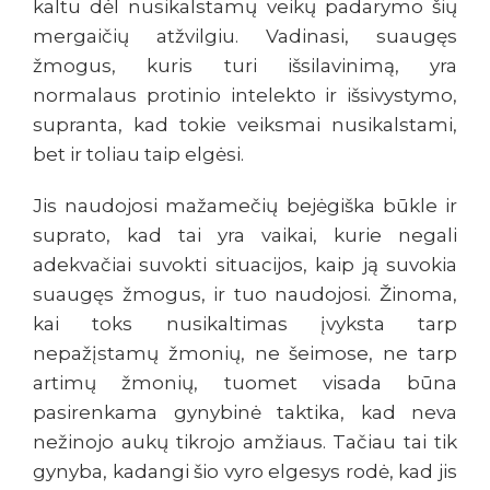
kaltu dėl nusikalstamų veikų padarymo šių
mergaičių atžvilgiu. Vadinasi, suaugęs
žmogus, kuris turi išsilavinimą, yra
normalaus protinio intelekto ir išsivystymo,
supranta, kad tokie veiksmai nusikalstami,
bet ir toliau taip elgėsi.
Jis naudojosi mažamečių bejėgiška būkle ir
suprato, kad tai yra vaikai, kurie negali
adekvačiai suvokti situacijos, kaip ją suvokia
suaugęs žmogus, ir tuo naudojosi. Žinoma,
kai toks nusikaltimas įvyksta tarp
nepažįstamų žmonių, ne šeimose, ne tarp
artimų žmonių, tuomet visada būna
pasirenkama gynybinė taktika, kad neva
nežinojo aukų tikrojo amžiaus. Tačiau tai tik
gynyba, kadangi šio vyro elgesys rodė, kad jis