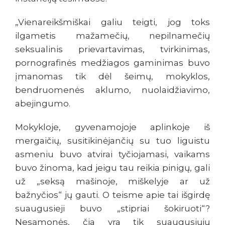
„Vienareikšmiškai galiu teigti, jog toks
ilgametis mažamečių, nepilnamečių
seksualinis prievartavimas, tvirkinimas,
pornografinės medžiagos gaminimas buvo
įmanomas tik dėl šeimų, mokyklos,
bendruomenės aklumo, nuolaidžiavimo,
abejingumo.
Mokykloje, gyvenamojoje aplinkoje iš
mergaičių, susitikinėjančių su tuo liguistu
asmeniu buvo atvirai tyčiojamasi, vaikams
buvo žinoma, kad jeigu tau reikia pinigų, gali
už „seksą mašinoje, miškelyje ar už
bažnyčios“ jų gauti. O teisme apie tai išgirdę
suaugusieji buvo „stipriai šokiruoti“?
Nesąmonės, čia yra tik suaugusiųjų