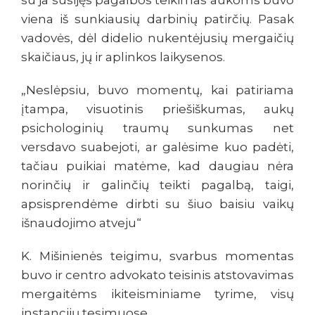
su ja susijęs pagalbos teikimas aukoms buvo
viena iš sunkiausių darbinių patirčių. Pasak
vadovės, dėl didelio nukentėjusių mergaičių
skaičiaus, jų ir aplinkos laikysenos.
„Neslėpsiu, buvo momentų, kai patiriama
įtampa, visuotinis priešiškumas, aukų
psichologinių traumų sunkumas net
versdavo suabejoti, ar galėsime kuo padėti,
tačiau puikiai matėme, kad daugiau nėra
norinčių ir galinčių teikti pagalbą, taigi,
apsisprendėme dirbti su šiuo baisiu vaikų
išnaudojimo atveju“
K. Mišinienės teigimu, svarbus momentas
buvo ir centro advokato teisinis atstovavimas
mergaitėms ikiteisminiame tyrime, visų
instancijų tesimuose.