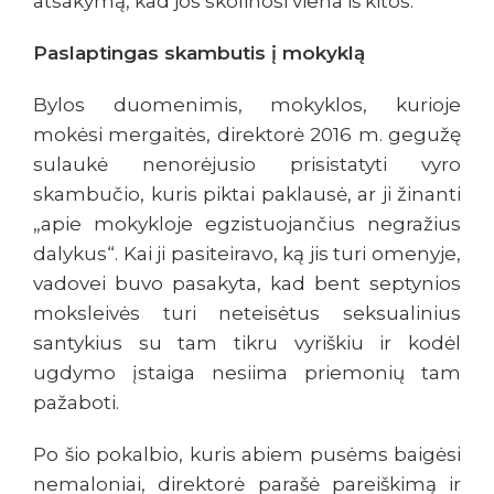
atsakymą, kad jos skolinosi viena iš kitos.
Paslaptingas skambutis į mokyklą
Bylos duomenimis, mokyklos, kurioje
mokėsi mergaitės, direktorė 2016 m. gegužę
sulaukė nenorėjusio prisistatyti vyro
skambučio, kuris piktai paklausė, ar ji žinanti
„apie mokykloje egzistuojančius negražius
dalykus“. Kai ji pasiteiravo, ką jis turi omenyje,
vadovei buvo pasakyta, kad bent septynios
moksleivės turi neteisėtus seksualinius
santykius su tam tikru vyriškiu ir kodėl
ugdymo įstaiga nesiima priemonių tam
pažaboti.
Po šio pokalbio, kuris abiem pusėms baigėsi
nemaloniai, direktorė parašė pareiškimą ir