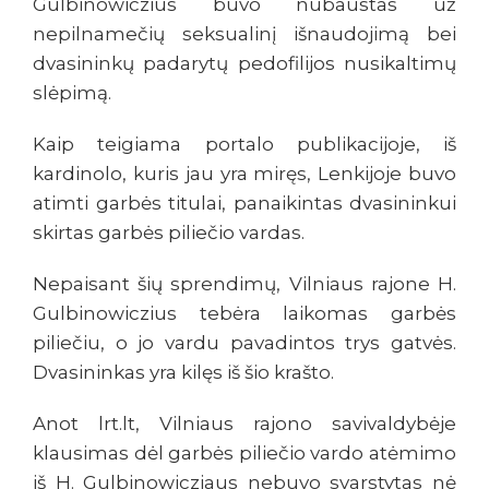
Gulbinowiczius buvo nubaustas už
nepilnamečių seksualinį išnaudojimą bei
dvasininkų padarytų pedofilijos nusikaltimų
slėpimą.
Kaip teigiama portalo publikacijoje, iš
kardinolo, kuris jau yra miręs, Lenkijoje buvo
atimti garbės titulai, panaikintas dvasininkui
skirtas garbės piliečio vardas.
Nepaisant šių sprendimų, Vilniaus rajone H.
Gulbinowiczius tebėra laikomas garbės
piliečiu, o jo vardu pavadintos trys gatvės.
Dvasininkas yra kilęs iš šio krašto.
Anot lrt.lt, Vilniaus rajono savivaldybėje
klausimas dėl garbės piliečio vardo atėmimo
iš H. Gulbinowicziaus nebuvo svarstytas nė