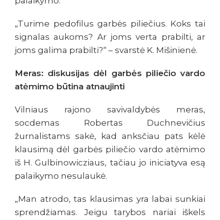
palaikymo.
„Turime pedofilus garbės piliečius. Koks tai
signalas aukoms? Ar joms verta prabilti, ar
joms galima prabilti?“ – svarstė K. Mišinienė.
Meras: diskusijas dėl garbės piliečio vardo
atėmimo būtina atnaujinti
Vilniaus rajono savivaldybės meras,
socdemas Robertas Duchnevičius
žurnalistams sakė, kad anksčiau pats kėlė
klausimą dėl garbės piliečio vardo atėmimo
iš H. Gulbinowicziaus, tačiau jo iniciatyva esą
palaikymo nesulaukė.
„Man atrodo, tas klausimas yra labai sunkiai
sprendžiamas. Jeigu tarybos nariai iškels