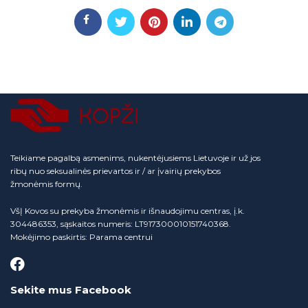
Teikiame pagalbą asmenims, nukentėjusiems Lietuvoje ir už jos
ribų nuo seksualinės prievartos ir / ar įvairių prekybos
žmonėmis formų.
VšĮ Kovos su prekyba žmonėmis ir išnaudojimu centras, į.k.
304486353, sąskaitos numeris: LT917300010151740368.
Mokėjimo paskirtis: Parama centrui
Sekite mus Facebook