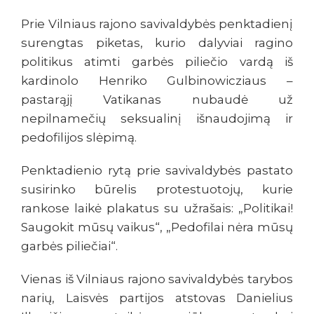
Prie Vilniaus rajono savivaldybės penktadienį
surengtas piketas, kurio dalyviai ragino
politikus atimti garbės piliečio vardą iš
kardinolo Henriko Gulbinowicziaus –
pastarąjį Vatikanas nubaudė už
nepilnamečių seksualinį išnaudojimą ir
pedofilijos slėpimą.
Penktadienio rytą prie savivaldybės pastato
susirinko būrelis protestuotojų, kurie
rankose laikė plakatus su užrašais: „Politikai!
Saugokit mūsų vaikus“, „Pedofilai nėra mūsų
garbės piliečiai“.
Vienas iš Vilniaus rajono savivaldybės tarybos
narių, Laisvės partijos atstovas Danielius