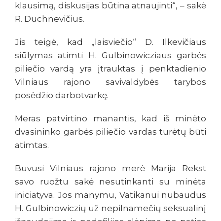
klausimą, diskusijas būtina atnaujinti“, – sakė
R. Duchnevičius.
Jis teigė, kad „laisviečio“ D. Ilkevičiaus
siūlymas atimti H. Gulbinowicziaus garbės
piliečio vardą yra įtrauktas į penktadienio
Vilniaus rajono savivaldybės tarybos
posėdžio darbotvarkę.
Meras patvirtino manantis, kad iš minėto
dvasininko garbės piliečio vardas turėtų būti
atimtas.
Buvusi Vilniaus rajono merė Marija Rekst
savo ruožtu sakė nesutinkanti su minėta
iniciatyva. Jos manymu, Vatikanui nubaudus
H. Gulbinowiczių už nepilnamečių seksualinį