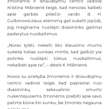
žmonėmis ir išnaudojimu centro vadovė
Kristina Mišinienė teigė, kad nenoras kalbėti
apie garbės piliečio vardo iš H.
Gulbinowicziaus atėmimą gali sukelti įspūdį,
jog mėginama nuslėpti dvasininko galimai
padarytus nusikaltimus.
„Noras tylėti, nekelti šito klausimo mums
sukelia tokias sunkias mintis, kad galbūt yra
polinkis nuslėpti tokius nusikaltimus,
nekalbėti apie tai“, – dėstė K. Mišinienė.
Kovos su prekyba žmonėmis ir išnaudojimu
centro vadovė teigė, kad paprastai nuo
dvasininkų seksualinio smurto
nukentėjusiems žmonėms prabilti apie savo
patirtis būna itin sunku, šie žmonės negauna