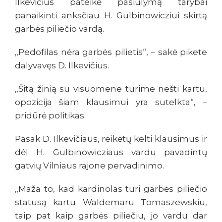
Ilkevičius pateikė pasiūlymą tarybai
panaikinti anksčiau H. Gulbinowicziui skirtą
garbės piliečio vardą.
„Pedofilas nėra garbės pilietis“, – sakė pikete
dalyvavęs D. Ilkevičius.
„Šitą žinią su visuomene turime nešti kartu,
opozicija šiam klausimui yra sutelkta“, –
pridūrė politikas.
Pasak D. Ilkevičiaus, reikėtų kelti klausimus ir
dėl H. Gulbinowicziaus vardu pavadintų
gatvių Vilniaus rajone pervadinimo.
„Maža to, kad kardinolas turi garbės piliečio
statusą kartu Waldemaru Tomaszewskiu,
taip pat kaip garbės piliečiu, jo vardu dar