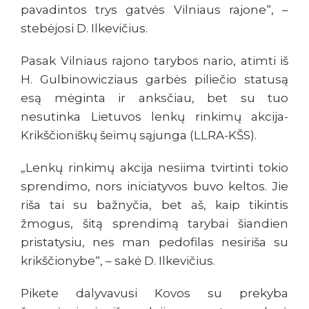
pavadintos trys gatvės Vilniaus rajone“, –
stebėjosi D. Ilkevičius.
Pasak Vilniaus rajono tarybos nario, atimti iš
H. Gulbinowicziaus garbės piliečio statusą
esą mėginta ir anksčiau, bet su tuo
nesutinka Lietuvos lenkų rinkimų akcija-
Krikščioniškų šeimų sąjunga (LLRA-KŠS).
„Lenkų rinkimų akcija nesiima tvirtinti tokio
sprendimo, nors iniciatyvos buvo keltos. Jie
riša tai su bažnyčia, bet aš, kaip tikintis
žmogus, šitą sprendimą tarybai šiandien
pristatysiu, nes man pedofilas nesiriša su
krikščionybe“, – sakė D. Ilkevičius.
Pikete dalyvavusi Kovos su prekyba