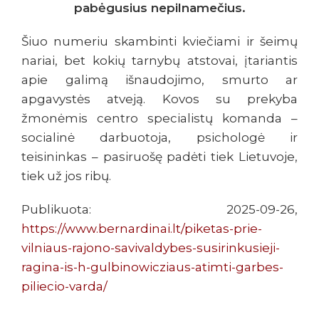
pabėgusius nepilnamečius.
Šiuo numeriu skambinti kviečiami ir šeimų
nariai, bet kokių tarnybų atstovai, įtariantis
apie galimą išnaudojimo, smurto ar
apgavystės atveją. Kovos su prekyba
žmonėmis centro specialistų komanda –
socialinė darbuotoja, psichologė ir
teisininkas – pasiruošę padėti tiek Lietuvoje,
tiek už jos ribų.
Publikuota: 2025-09-26,
https://www.bernardinai.lt/piketas-prie-
vilniaus-rajono-savivaldybes-susirinkusieji-
ragina-is-h-gulbinowicziaus-atimti-garbes-
piliecio-varda/