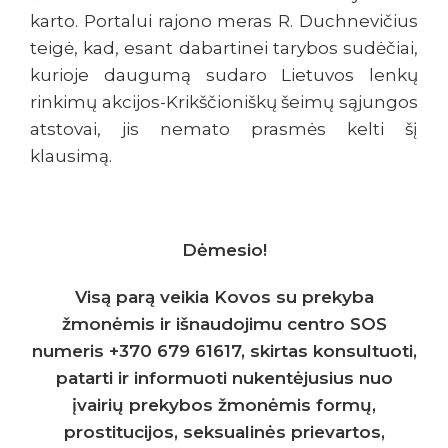
karto. Portalui rajono meras R. Duchnevičius
teigė, kad, esant dabartinei tarybos sudėčiai,
kurioje daugumą sudaro Lietuvos lenkų
rinkimų akcijos-Krikščioniškų šeimų sąjungos
atstovai, jis nemato prasmės kelti šį
klausimą.
Dėmesio!
Visą parą veikia Kovos su prekyba
žmonėmis ir išnaudojimu centro SOS
numeris +370 679 61617, skirtas konsultuoti,
patarti ir informuoti nukentėjusius nuo
įvairių prekybos žmonėmis formų,
prostitucijos, seksualinės prievartos,