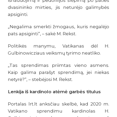
išnaudojimą ir pedofilijos slėpimą po paties
dvasininko mirties, jis neturėjo galimybės
apsiginti.
„Negalima smerkti žmogaus, kuris negalėjo
pats apsiginti“, – sakė M. Rekst.
Politikės manymu, Vatikanas dėl H.
Gulbinowicziaus veiksmų tyrimo neatliko.
„Tas sprendimas priimtas vieno asmens.
Kaip galima parašyt sprendimą, jei niekas
netyrė?“, – stebėjosi M. Rekst.
Lenkija iš kardinolo atėmė garbės titulus
Portalas lrt.lt anksčiau skelbė, kad 2020 m.
Vatikano sprendimu kardinolas H.