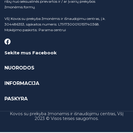
ribų nuo seksualinės prievartos ir / ar įvairių prekybos
žmonėmis formų.
VšĮ Kovos su prekyba žmonėmis ir išnaudojimu centras, į.k.
304486353, sąskaitos numeris: LT917300010151740368.
Mokėjimo paskirtis: Parama centrui
Sekite mus Facebook
NUORODOS
INFORMACIJA
PASKYRA
Kovos su prekyba žmonėmis ir išnaudojimu centras, VšĮ
2023 © Visos teisės saugomos.