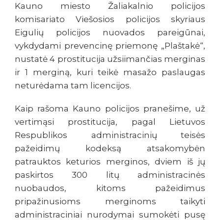
Kauno miesto Žaliakalnio policijos
komisariato Viešosios policijos skyriaus
Eigulių policijos nuovados pareigūnai,
vykdydami prevencinę priemonę „Plaštakė“,
nustatė 4 prostitucija užsiimančias merginas
ir 1 merginą, kuri teikė masažo paslaugas
neturėdama tam licencijos.
Kaip rašoma Kauno policijos pranešime, už
vertimąsi prostitucija, pagal Lietuvos
Respublikos administracinių teisės
pažeidimų kodeksą atsakomybėn
patrauktos keturios merginos, dviem iš jų
paskirtos 300 litų administracinės
nuobaudos, kitoms pažeidimus
pripažinusioms merginoms taikyti
administraciniai nurodymai sumokėti pusę