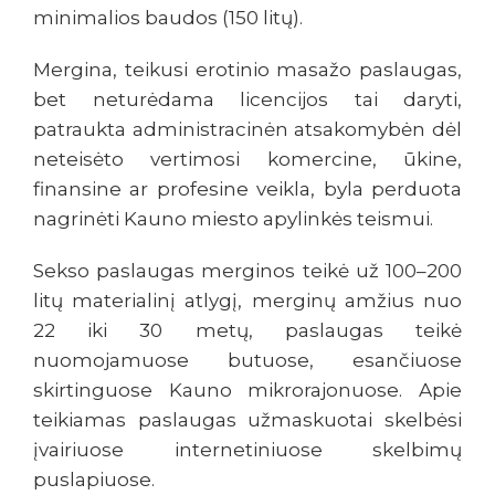
minimalios baudos (150 litų).
Mergina, teikusi erotinio masažo paslaugas,
bet neturėdama licencijos tai daryti,
patraukta administracinėn atsakomybėn dėl
neteisėto vertimosi komercine, ūkine,
finansine ar profesine veikla, byla perduota
nagrinėti Kauno miesto apylinkės teismui.
Sekso paslaugas merginos teikė už 100–200
litų materialinį atlygį, merginų amžius nuo
22 iki 30 metų, paslaugas teikė
nuomojamuose butuose, esančiuose
skirtinguose Kauno mikrorajonuose. Apie
teikiamas paslaugas užmaskuotai skelbėsi
įvairiuose internetiniuose skelbimų
puslapiuose.