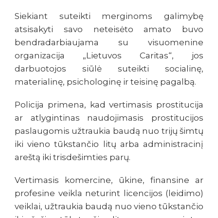
Siekiant suteikti merginoms galimybę
atsisakyti savo neteisėto amato buvo
bendradarbiaujama su visuomenine
organizacija „Lietuvos Caritas“, jos
darbuotojos siūlė suteikti socialinę,
materialinę, psichologinę ir teisinę pagalbą.
Policija primena, kad vertimasis prostitucija
ar atlygintinas naudojimasis prostitucijos
paslaugomis užtraukia baudą nuo trijų šimtų
iki vieno tūkstančio litų arba administracinį
areštą iki trisdešimties parų.
Vertimasis komercine, ūkine, finansine ar
profesine veikla neturint licencijos (leidimo)
veiklai, užtraukia baudą nuo vieno tūkstančio