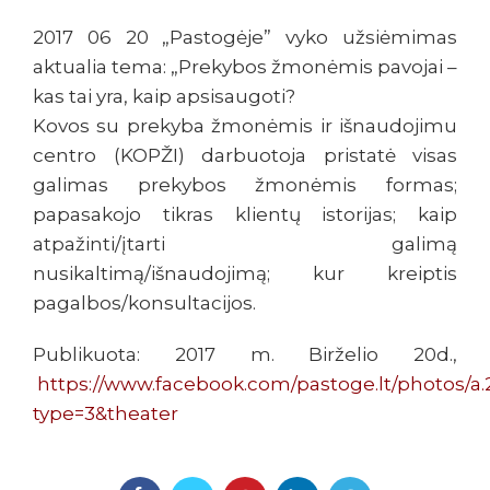
2017 06 20 „Pastogėje” vyko užsiėmimas
aktualia tema: „Prekybos žmonėmis pavojai –
kas tai yra, kaip apsisaugoti?
Kovos su prekyba žmonėmis ir išnaudojimu
centro (KOPŽI) darbuotoja pristatė visas
galimas prekybos žmonėmis formas;
papasakojo tikras klientų istorijas; kaip
atpažinti/įtarti galimą
nusikaltimą/išnaudojimą; kur kreiptis
pagalbos/konsultacijos.
Publikuota: 2017 m. Birželio 20d.,
https://www.facebook.com/pastoge.lt/photos/a.
type=3&theater