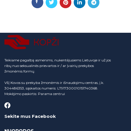
Teikiame pagalbą asmenims, nukentėjusiems Lietuvoje ir už jos
ribų nuo seksualinės prievartos ir / ar įvairių prekybos
žmonėmis formų.
VšĮ Kovos su prekyba žmonėmis ir išnaudojimu centras, į.k.
304486353, sąskaitos numeris: LT917300010151740368.
Mokėjimo paskirtis: Parama centrui
Sekite mus Facebook