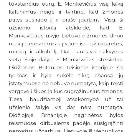
tūkstančius eurų. E. Monkevičius visą laiką
kaltinimus neigė ir tvirtino, kad žmonės
patys susirado jį ir prašė įdarbinti. Visgi ši
užsienio istorija atskleidė, kad E.
Monkevičiaus ūkyje Lietuvoje žmonės dirbo
ne ką geresnėmis sąlygomis – už cigaretes,
maistą ir alkoholį. Dar gaudavo nakvynės
vietą. Šioje dalyje E. Monkevičius išteisintas.
Didžiosios Britanijos teisinėje istorijoje šis
tyrimas ir byla sukėlė tikrą chaosą: jų
įstatymuose nė nebuvo numatyta, kaip teisti
vergovę į šiuos laikus sugrąžinusius žmones.
Tiesa, baudžiamoji atsakomybė už tai
užsienio šalyje vis dar nėra numatyta.
Didžiojoje Britanijoje nagrinėtos bylos
teismuose dirbusiems padėjo susigrąžinti
nemažus uždarbius. Lietuvoje iš vienuolikos