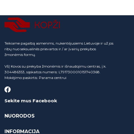
Teikiame pagalbą asmenims, nukentėjusiems Lietuvoje ir už jos
ribų nuo seksualinės prievartos ir / ar įvairių prekybos
žmonėmis formų.
VšĮ Kovos su prekyba žmonėmis ir išnaudojimu centras, į.k.
304486353, sąskaitos numeris: LT917300010151740368.
Mokėjimo paskirtis: Parama centrui
Sekite mus Facebook
NUORODOS
INFORMACIJA