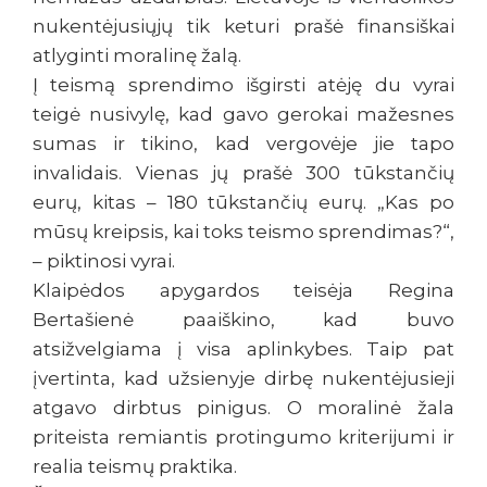
nukentėjusiųjų tik keturi prašė finansiškai
atlyginti moralinę žalą.
Į teismą sprendimo išgirsti atėję du vyrai
teigė nusivylę, kad gavo gerokai mažesnes
sumas ir tikino, kad vergovėje jie tapo
invalidais. Vienas jų prašė 300 tūkstančių
eurų, kitas – 180 tūkstančių eurų. „Kas po
mūsų kreipsis, kai toks teismo sprendimas?“,
– piktinosi vyrai.
Klaipėdos apygardos teisėja Regina
Bertašienė paaiškino, kad buvo
atsižvelgiama į visa aplinkybes. Taip pat
įvertinta, kad užsienyje dirbę nukentėjusieji
atgavo dirbtus pinigus. O moralinė žala
priteista remiantis protingumo kriterijumi ir
realia teismų praktika.