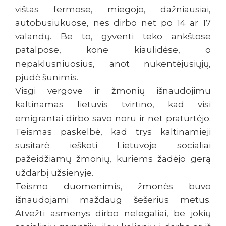
vištas fermose, miegojo, dažniausiai,
autobusiukuose, nes dirbo net po 14 ar 17
valandų. Be to, gyventi teko ankštose
patalpose, kone kiaulidėse, o
nepaklusniuosius, anot nukentėjusiųjų,
pjudė šunimis.
Visgi vergove ir žmonių išnaudojimu
kaltinamas lietuvis tvirtino, kad visi
emigrantai dirbo savo noru ir net praturtėjo.
Teismas paskelbė, kad trys kaltinamieji
susitarė ieškoti Lietuvoje socialiai
pažeidžiamų žmonių, kuriems žadėjo gerą
uždarbį užsienyje.
Teismo duomenimis, žmonės buvo
išnaudojami maždaug šešerius metus.
Atvežti asmenys dirbo nelegaliai, be jokių