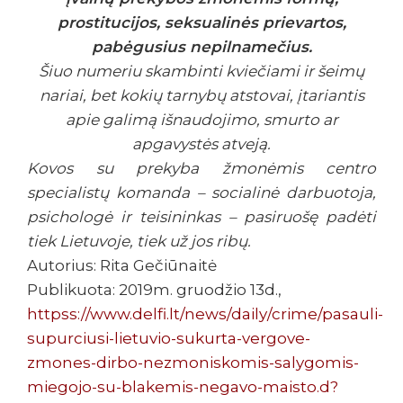
prostitucijos, seksualinės prievartos,
pabėgusius nepilnamečius.
Šiuo numeriu skambinti kviečiami ir šeimų
nariai, bet kokių tarnybų atstovai, įtariantis
apie galimą išnaudojimo, smurto ar
apgavystės atveją.
Kovos su prekyba žmonėmis centro
specialistų komanda – socialinė darbuotoja,
psichologė ir teisininkas – pasiruošę padėti
tiek Lietuvoje, tiek už jos ribų.
Autorius: Rita Gečiūnaitė
Publikuota: 2019m. gruodžio 13d.,
httpss://www.delfi.lt/news/daily/crime/pasauli-
supurciusi-lietuvio-sukurta-vergove-
zmones-dirbo-nezmoniskomis-salygomis-
miegojo-su-blakemis-negavo-maisto.d?