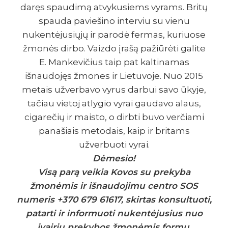
daręs spaudimą atvykusiems vyrams. Britų
spauda paviešino interviu su vienu
nukentėjusiųjų ir parodė fermas, kuriuose
žmonės dirbo. Vaizdo įrašą pažiūrėti galite
E. Mankevičius taip pat kaltinamas
išnaudojęs žmones ir Lietuvoje. Nuo 2015
metais užverbavo vyrus darbui savo ūkyje,
tačiau vietoj atlygio vyrai gaudavo alaus,
cigarečių ir maisto, o dirbti buvo verčiami
panašiais metodais, kaip ir britams
užverbuoti vyrai.
Dėmesio!
Visą parą veikia Kovos su prekyba
žmonėmis ir išnaudojimu centro SOS
numeris +370 679 61617, skirtas konsultuoti,
patarti ir informuoti nukentėjusius nuo
įvairių prekybos žmonėmis formų,