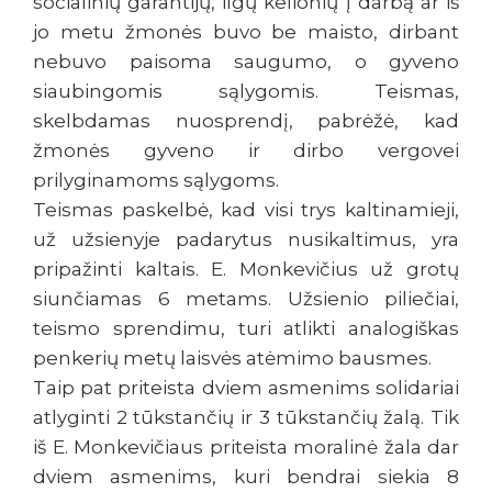
socialinių garantijų, ilgų kelionių į darbą ar iš
jo metu žmonės buvo be maisto, dirbant
nebuvo paisoma saugumo, o gyveno
siaubingomis sąlygomis. Teismas,
skelbdamas nuosprendį, pabrėžė, kad
žmonės gyveno ir dirbo vergovei
prilyginamoms sąlygoms.
Teismas paskelbė, kad visi trys kaltinamieji,
už užsienyje padarytus nusikaltimus, yra
pripažinti kaltais. E. Monkevičius už grotų
siunčiamas 6 metams. Užsienio piliečiai,
teismo sprendimu, turi atlikti analogiškas
penkerių metų laisvės atėmimo bausmes.
Taip pat priteista dviem asmenims solidariai
atlyginti 2 tūkstančių ir 3 tūkstančių žalą. Tik
iš E. Monkevičiaus priteista moralinė žala dar
dviem asmenims, kuri bendrai siekia 8