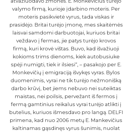
atvažiuodavo žmonės. E. Monkevičius turėjo
valymo firmą, kurioje įdarbino moteris. Per
moteris pasikvietė vyrus, tada viskas ir
prasidėjo. Britai turėjo įmonę, mes skaitėmės
laisvai samdomi darbuotojai, kuriuos britai
veždavo į fermas, jie patys turėjo krovos
firmą, kuri krovė vištas. Buvo, kad išvažiuoji
kokioms trims dienoms, kiek autobusiuke
spėji numigti, tiek ir ilsiesi“, – pasakojo per E.
Monkevičių į emigraciją išvykęs vyras. Bylos
duomenimis, vyrai ne tik turėjo nežmonišką
darbo krūvį, bet jiems nebuvo nei suteiktas
maistas, nei poilsis, pervežant iš fermos į
fermą gamtinius reikalus vyrai turėjo atlikti į
butelius, kuriuos išmesdavo pro langą. DELFI
primena, kad nuo 2006 metų E. Mankevičius
kaltinamas gąsdinęs vyrus šunimis, nuolat