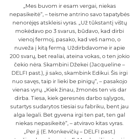
„Mes buvom ir esam vergai, niekas
nepasikeitė“, – teisme antrino savo tapatybės
nenorėjęs atskleisi vyras. „Už tūkstantį vištų
mokėdavo po 3 svarus, būdavo, kad dirbi
vienoj fermoj, pasako, kad veš namo, o
nuveža į kitą fermą. Uždirbdavome ir apie
200 svarų, bet realiai, ateina vokas, o ten jokio
čekio nėra. Skambini Džekei (Jacqueline –
DELFI past.), ji sako, skambink Edikui. Šis irgi
nuo savęs, taip ir lieki be pinigų“, – pasakojo
vienas vyrų. „Kiek žinau, žmonės ten vis dar
dirba. Tiesa, kiek geresnės darbo sąlygos,
sutartys sudarytos tiesiai su fabriku, bent jau
alga legali. Bet gyvena irgi ten pat, ten gal
niekas nepasikeitė“, – atviravo kitas vyras.
„Per jį (E. Monkevičių – DELFI past.)