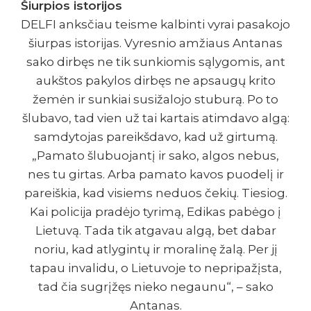
Šiurpios istorijos
DELFI anksčiau teisme kalbinti vyrai pasakojo
šiurpas istorijas. Vyresnio amžiaus Antanas
sako dirbęs ne tik sunkiomis sąlygomis, ant
aukštos pakylos dirbęs ne apsaugų krito
žemėn ir sunkiai susižalojo stuburą. Po to
šlubavo, tad vien už tai kartais atimdavo algą:
samdytojas pareikšdavo, kad už girtumą.
„Pamato šlubuojantį ir sako, algos nebus,
nes tu girtas. Arba pamato kavos puodelį ir
pareiškia, kad visiems neduos čekių. Tiesiog.
Kai policija pradėjo tyrimą, Edikas pabėgo į
Lietuvą. Tada tik atgavau algą, bet dabar
noriu, kad atlygintų ir moralinę žalą. Per jį
tapau invalidu, o Lietuvoje to nepripažįsta,
tad čia sugrįžęs nieko negaunu“, – sako
Antanas.