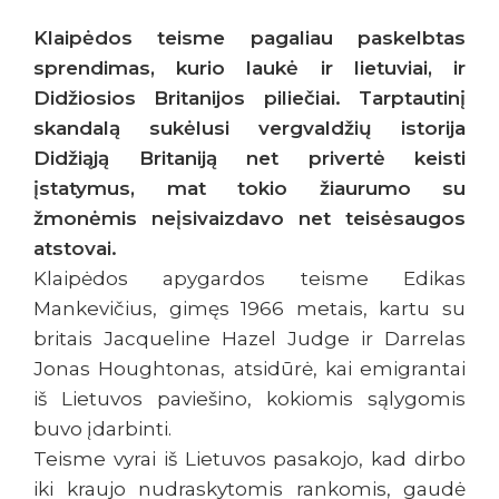
Klaipėdos teisme pagaliau paskelbtas
sprendimas, kurio laukė ir lietuviai, ir
Didžiosios Britanijos piliečiai. Tarptautinį
skandalą sukėlusi vergvaldžių istorija
Didžiąją Britaniją net privertė keisti
įstatymus, mat tokio žiaurumo su
žmonėmis neįsivaizdavo net teisėsaugos
atstovai.
Klaipėdos apygardos teisme Edikas
Mankevičius, gimęs 1966 metais, kartu su
britais Jacqueline Hazel Judge ir Darrelas
Jonas Houghtonas, atsidūrė, kai emigrantai
iš Lietuvos paviešino, kokiomis sąlygomis
buvo įdarbinti.
Teisme vyrai iš Lietuvos pasakojo, kad dirbo
iki kraujo nudraskytomis rankomis, gaudė