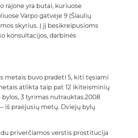
 rajone yra butai, kuriuose
iuose Varpo gatvėje 9 (Šiaulių
mos skyrius. Į jį besikreipusioms
ko konsultacijos, darbinės
s metais buvo pradėti 5, kiti tęsiami
tais atlikta taip pat 12 ikiteisminių
4 bylos, 3 tyrimas nutrauktas.2008
 — iš praėjusių metų. Dviejų bylų
u priverčiamos verstis prostitucija