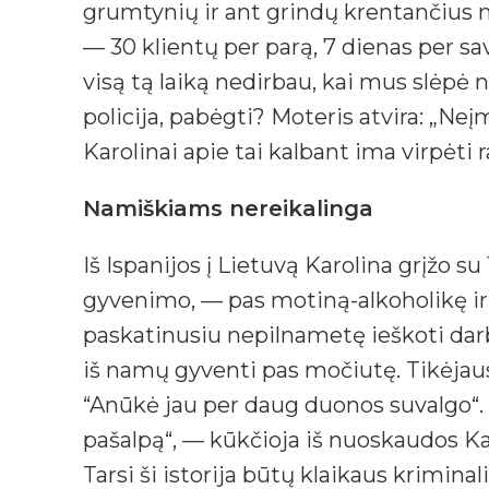
grumtynių ir ant grindų krentančius 
— 30 klientų per parą, 7 dienas per sav
visą tą laiką nedirbau, kai mus slėpė n
policija, pabėgti? Moteris atvira: „N
Karolinai apie tai kalbant ima virpėti 
Namiškiams nereikalinga
Iš Ispanijos į Lietuvą Karolina grįžo su
gyvenimo, — pas motiną-alkoholikę ir 
paskatinusiu nepilnametę ieškoti darbo
iš namų gyventi pas močiutę. Tikėjausi
“Anūkė jau per daug duonos suvalgo“.
pašalpą“, — kūkčioja iš nuoskaudos K
Tarsi ši istorija būtų klaikaus kriminal