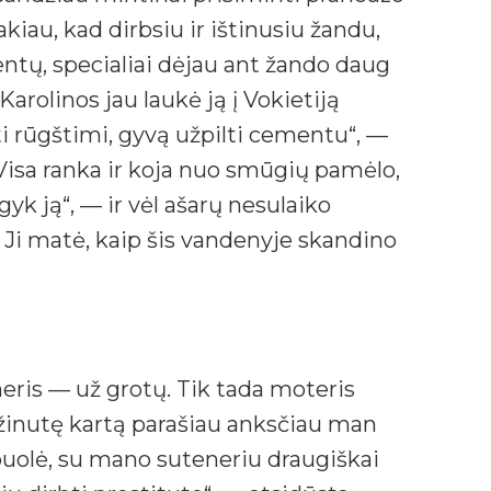
iau, kad dirbsiu ir ištinusiu žandu,
entų, specialiai dėjau ant žando daug
arolinos jau laukė ją į Vokietiją
ti rūgštimi, gyvą užpilti cementu“, —
Visa ranka ir koja nuo smūgių pamėlo,
yk ją“, — ir vėl ašarų nesulaiko
 Ji matė, kaip šis vandenyje skandino
teneris — už grotų. Tik tada moteris
žinutę kartą parašiau anksčiau man
epuolė, su mano suteneriu draugiškai