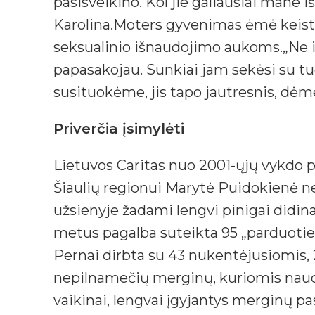
pasisveikino. Kol jie galiausiai mane iš
Karolina.Moters gyvenimas ėmė keistis,
seksualinio išnaudojimo aukoms.„Ne iš k
papasakojau. Sunkiai jam sekėsi su tu
susituokėme, jis tapo jautresnis, dėm
Priverčia įsimylėti
Lietuvos Caritas nuo 2001-ųjų vykdo p
Šiaulių regionui Marytė Puidokienė ne
užsienyje žadami lengvi pinigai didi
metus pagalba suteikta 95 „parduotie
Pernai dirbta su 43 nukentėjusiomis, 
nepilnamečių merginų, kuriomis naudoj
vaikinai, lengvai įgyjantys merginų pa