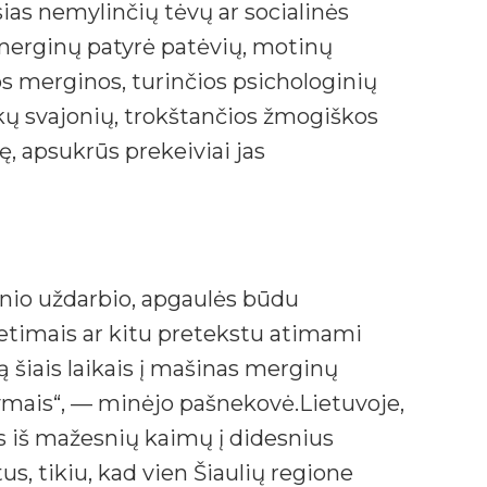
ias nemylinčių tėvų ar socialinės
 merginų patyrė patėvių, motinų
s merginos, turinčios psichologinių
kų svajonių, trokštančios žmogiškos
ę, apsukrūs prekeiviai jas
nio uždarbio, apgaulės būdu
metimais ar kitu pretekstu atimami
 šiais laikais į mašinas merginų
ūlymais“, — minėjo pašnekovė.Lietuvoje,
 iš mažesnių kaimų į didesnius
, tikiu, kad vien Šiaulių regione