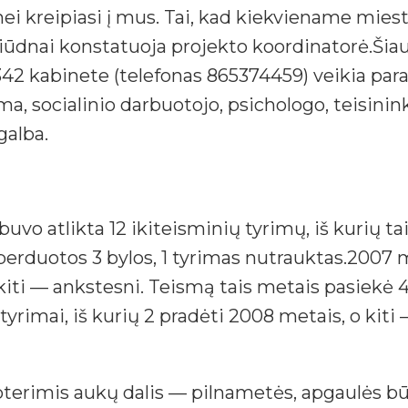
i kreipiasi į mus. Tai, kad kiekviename miesto
ūdnai konstatuoja projekto koordinatorė.Šiaul
342 kabinete (telefonas 865374459) veikia para
, socialinio darbuotojo, psichologo, teisinin
galba.
 atlikta 12 ikiteisminių tyrimų, iš kurių tai
erduotos 3 bylos, 1 tyrimas nutrauktas.2007 me
, kiti — ankstesni. Teismą tais metais pasiekė 
tyrimai, iš kurių 2 pradėti 2008 metais, o kiti
erimis aukų dalis — pilnametės, apgaulės būd