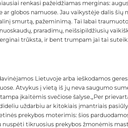
niausiai renkasi pažeidžiamas merginas: augus
e ar globos namuose. Jau vaikystėje dalis šių
alinį smurtą, pažeminimą. Tai labai traumuoto
nuoskaudų, praradimų, neišsipildžiusių vaikiš
rginai trūksta, ir bent trumpam jai tai suteik
rdavinėjamos Lietuvoje arba ieškodamos geres
iuose. Atvykus į vietą iš jų neva saugumo su
mpa įkaitėmis svečiose šalyse.„Per prievartą
 dideliu uždarbiu ar kitokiais įmantriais pasi
ietinės prekybos moterimis: šios parduodamos
ku nuspėti tikruosius prekybos žmonėmis mastus