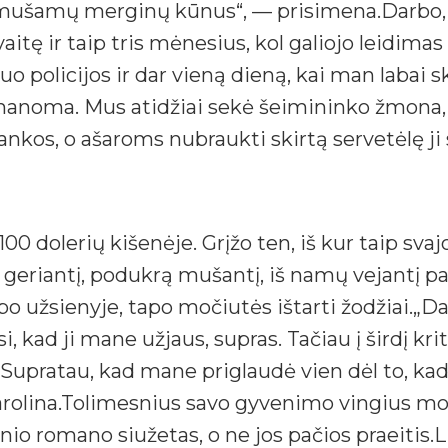
mušamų merginų kūnus“, — prisimena.Darbo, jo
aitę ir taip tris mėnesius, kol galiojo leidimas
uo policijos ir dar vieną dieną, kai man labai 
eįmanoma. Mus atidžiai sekė šeimininko žmona, 
rankos, o ašaroms nubraukti skirtą servetėlę ji s
 100 dolerių kišenėje. Grįžo ten, iš kur taip sv
geriantį, podukrą mušantį, iš namų vejantį pat
 užsienyje, tapo močiutės ištarti žodžiai.„Dar
, kad ji mane užjaus, supras. Tačiau į širdį kr
 Supratau, kad mane priglaudė vien dėl to, k
arolina.Tolimesnius savo gyvenimo vingius mo
inio romano siužetas, o ne jos pačios praeitis.L