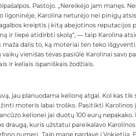
dėlpašalpos. Pastojo. „Nereikėjo jam manęs. Ne
goninėje, Karolina neturėjo nei pinigų atsiska
pagalbos kreiptis į kitą abejotinos reputacijos
 liepė atidirbti skolą“, — taip Karolina atsi
 maža dalis to, ką moteriai ten teko išgyventi.
vaikų vienišas tėvas pasiūlė Karolinai savo p
s ir keliais ispaniškais žodžiais.
uvą, jau planuodama kelionę atgal. Kol kas tik 
inti moteris labai troško. Pasitikti Karolinos 
ancūzo kelionei jai duotų 100 eurų nepakako.
jos draugą, kuris užstatui pareikalavo Karolinos 
elefono numerį.„Taip mane pardavė į Vokietiją.