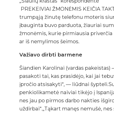
„Šiaulių kraštas” korespondentė
PREKEIVIAI ŽMONĖMIS KEIČIA TAKT
trumpąją žinutę telefonu moteris siunt
įbauginta buvo parduota, žiauriai sumu
žmonėmis, kurie pirmiausia priverčia
ar iš nemylimos šeimos.
Važiavo dirbti barmene
Šiandien Karolinai (vardas pakeistas) —
pasakoti tai, kas prasidėjo, kai jai tebu
įpročio atsisakyti“, — liūdnai šypteli
penkiolikametė naiviai tikėjo į Ispanij
nes jau po pirmos darbo nakties išgi
uždirbai“.„Tąkart manęs nemušė, nes