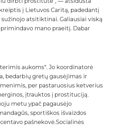
riu dirbti prostitute“, — atsidūsta
reiptis į Lietuvos Caritą, padedantį
užinojo atsitiktinai. Galiausiai viską
s primindavo mano praeitį. Dabar
oterimis aukoms“. Jo koordinatorė
a, bedarbių gretų gausėjimas ir
omenimis, per pastaruosius ketverius
inos, įtrauktos į prostituciją.
aruoju metu ypač pagausėjo
 mandagūs, sportiškos išvaizdos
 akcentavo pašnekovė.Socialinės