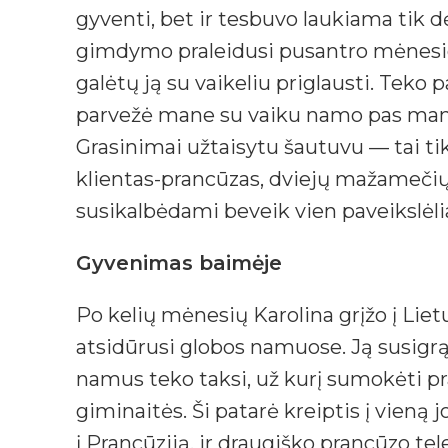
gyventi, bet ir tesbuvo laukiama tik 
gimdymo praleidusi pusantro mėnesio li
galėtų ją su vaikeliu priglausti. Teko 
parvežė mane su vaiku namo pas mamą ir
Grasinimai užtaisytu šautuvu — tai tik
klientas-prancūzas, dviejų mažamečių 
susikalbėdami beveik vien paveikslėliai
Gyvenimas baimėje
Po kelių mėnesių Karolina grįžo į Liet
atsidūrusi globos namuose. Ją susigrąž
namus teko taksi, už kurį sumokėti pr
giminaitės. Ši patarė kreiptis į vieną 
į Prancūziją, ir draugiško prancūzo t