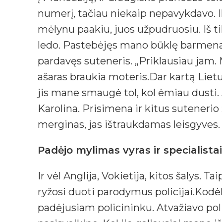
numerį, tačiau niekaip nepavykdavo. I
mėlynu paakiu, juos užpudruosiu. Iš t
ledo. Pastebėjęs mano būklę barmenas i
pardavęs suteneris. „Priklausiau jam. 
ašaras braukia moteris.Dar kartą Liet
jis mane smaugė tol, kol ėmiau dusti. 
Karolina. Prisimena ir kitus suteneri
merginas, jas ištraukdamas leisgyves.
Padėjo mylimas vyras ir specialistai
Ir vėl Anglija, Vokietija, kitos šalys. 
ryžosi duoti parodymus policijai.Kod
padėjusiam policininku. Atvažiavo pol