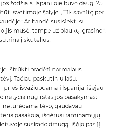
s žodžiais, Ispanijoje buvo daug. 25
 būti svetimoje šalyje. „Tik savaitę per
skaudėjo“.Ar bandė susisiekti su
o jis mušė, tampė už plaukų, grasino“.
utrina į skutelius.
ajojo ištrūkti pradėti normalaus
ėvį. Tačiau paskutiniu lašu,
 prieš išvažiuodama į Ispaniją, išėjau
ito netyčia nugirstas jos pasakymas:
ad, neturėdama tėvo, gaudavau
teris pasakoja, išgėrusi raminamųjų.
ietuvoje susirado draugą, išėjo pas jį