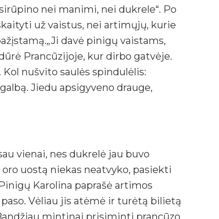
sirūpino nei manimi, nei dukrele“. Po
ityti už vaistus, nei artimųjų, kurie
 pažįstamą.„Ji davė pinigų vaistams,
dūrė Prancūzijoje, kur dirbo gatvėje.
 Kol nušvito saulės spindulėlis:
agalbą. Jiedu apsigyveno drauge,
sau vienai, nes dukrelė jau buvo
į oro uostą niekas neatvyko, pasiekti
 Pinigų Karolina paprašė artimos
paso. Vėliau jis atėmė ir turėtą bilietą
 Bandžiau mintinai prisiminti prancūzo