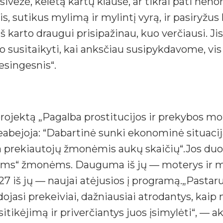
sivežė, keletą kartų klausė, ar tikrai pati neno
 sutikus mylimą ir mylintį vyrą, ir pasiryžus k
arto draugui prisipažinau, kuo verčiausi. Jis s
o susitaikyti, kai anksčiau susipykdavome, vi
esingesnis“.
rojektą „Pagalba prostitucijos ir prekybos m
abejoja: “Dabartinė sunki ekonominė situacij
na prekiautojų žmonėmis aukų skaičių“.Jos du
ms“ žmonėms. Dauguma iš jų — moterys ir merg
27 iš jų — naujai atėjusios į programą.„Past
asi prekeiviai, dažniausiai atrodantys, kaip
sitikėjimą ir priverčiantys juos įsimylėti“, —