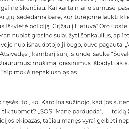
lgai neiškenčiau. Kai kartą mane sumušė, pasak
ikrųjų, sėdėdama bare, kur turėjome laukti kli
škvietė policiją. Grįžau į Lietuvą“.Oro uoste K
Man nuolat grasino sulaužyti šonkaulius, aplie
uvoje nuo išnaudotojo ji bėgo, buvo pagauta. „
Atsivedęs į kambarį šunį, siundė, šaukė “Suvalg
o žiaurumus: mušimą, grasinimus išbadyti akis.
 Taip mokė nepaklusniąsias.
Taip tęsėsi tol, kol Karolina sužinojo, kad jos su
ėl tik tuomet? „SOS! Mane parduoda“, — tokią 
icijos ekipažas, tačiau manęs vyrai gelbėti n