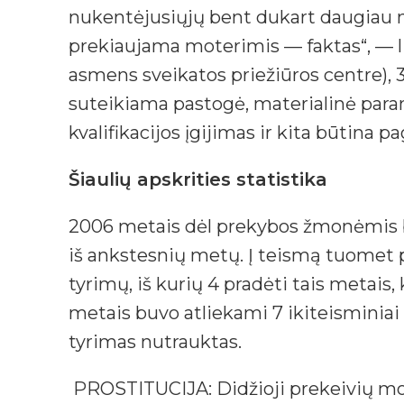
nukentėjusiųjų bent dukart daugiau ne
prekiaujama moterimis — faktas“, — li
asmens sveikatos priežiūros centre), 
suteikiama pastogė, materialinė parama
kvalifikacijos įgijimas ir kita būtina pa
Šiaulių apskrities statistika
2006 metais dėl prekybos žmonėmis buvo
iš ankstesnių metų. Į teismą tuomet p
tyrimų, iš kurių 4 pradėti tais metais
metais buvo atliekami 7 ikiteisminiai 
tyrimas nutrauktas.
PROSTITUCIJA: Didžioji prekeivių mot