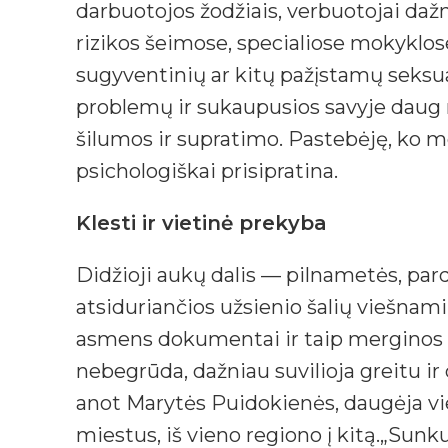
darbuotojos žodžiais, verbuotojai daž
rizikos šeimose, specialiose mokyklos
sugyventinių ar kitų pažįstamų seksu
problemų ir sukaupusios savyje daug 
šilumos ir supratimo. Pastebėję, ko me
psichologiškai prisipratina.
Klesti ir vietinė prekyba
Didžioji aukų dalis — pilnametės, pa
atsiduriančios užsienio šalių viešnam
asmens dokumentai ir taip merginos ta
nebegrūda, dažniau suvilioja greitu ir
anot Marytės Puidokienės, daugėja v
miestus, iš vieno regiono į kitą.„Sun