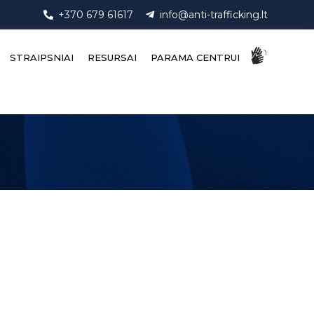
+370 679 61617
info@anti-trafficking.lt
STRAIPSNIAI
RESURSAI
PARAMA CENTRUI