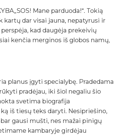
A„SOS! Mane parduoda!“. Tokią
 kartų dar visai jauna, nepatyrusi ir
i perspėja, kad daugėja prekeivių
siai kenčia merginos iš globos namų,
kuria planus įgyti specialybę. Pradedama
rūkyti pradėjau, iki šiol negaliu šio
mokta svetima biografija
ką iš tiesų teks daryti. Nesipriešino,
bar gausi mušti, nes mažai pinigų
Gretimame kambaryje girdėjau