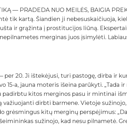
IKĄ — PRADEDA NUO MEILĖS, BAIGIA PREKYB
ė tik kartą. Šiandien ji nebesuskaičiuoja, kiek
šta ir grąžinta į prostitucijos liūną. Eksperta
 nepilnametes merginas juos įsimylėti. Labiau
 per 20. Ji ištekėjusi, turi pastogę, dirba ir 
vo 15-a, jauna moteris išeina parūkyti. „Tada ir 
.Su padirbtu kitos merginos pasu ir mintinai iš
ą važiuojanti dirbti barmene. Vietoje sužinojo, 
rdo grėsmingus kitų merginų perspėjimus: „Da
 šeimininkas sužinojo, kad nesu pilnametė. 