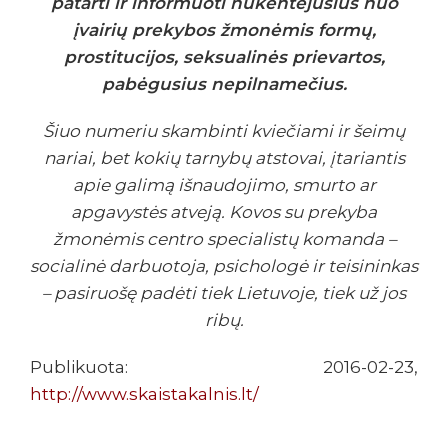
patarti ir informuoti nukentėjusius nuo
įvairių prekybos žmonėmis formų,
prostitucijos, seksualinės prievartos,
pabėgusius nepilnamečius.
Šiuo numeriu skambinti kviečiami ir šeimų
nariai, bet kokių tarnybų atstovai, įtariantis
apie galimą išnaudojimo, smurto ar
apgavystės atveją. Kovos su prekyba
žmonėmis centro specialistų komanda –
socialinė darbuotoja, psichologė ir teisininkas
– pasiruošę padėti tiek Lietuvoje, tiek už jos
ribų.
Publikuota: 2016-02-23,
http://www.skaistakalnis.lt/