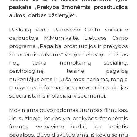
paskaita „Prekyba žmonėmis, prostitucijos
aukos, darbas užsienyje“.
Paskaitą vedė Panevėžio Carito socialinė
darbuotoja M.Murnikaitė. Lietuvos Carito
programa „Pagalba prostitucijos ir prekybos
žmonėmis aukoms“ visoje Lietuvoje ir už jos
ribų teikia nemokamą socialinę,
psichologinę, teisinę pagalbą
nukentėjusiems ir jų šeimos nariams, rengia
mokymus, informacines-prevencines akcijas
specialistams ir plačiajai visuomenei.
Mokiniams buvo rodomas trumpas filmukas.
Jie sužinojo, kokios yra prekybos žmonėmis
formos, verbavimo būdai, kur kreiptis
pagalbos. Buvo diskutuojama, iš kokių šeimų