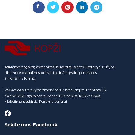
Teikiame pagalbą asmenims, nukentėjusiems Lietuvoje ir už jos
ribų nuo seksualinės prievartos ir / ar įvairių prekybos
žmonėmis formų.
VšĮ Kovos su prekyba žmonėmis ir išnaudojimu centras, į.k.
304486353, sąskaitos numeris: LT917300010151740368.
Mokėjimo paskirtis: Parama centrui
Sekite mus Facebook