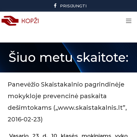
PRISIJUNGTI
Šiuo metu skaitote:
Panevėžio Skaistakalnio pagrindinėje
mokykloje prevencinė paskaita
dešimtokams („www.skaistakalnis.lt”,
2016-02-23)
Vasario 23 d. 10 klasės mokiniams vyko