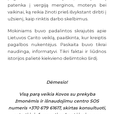
patenka į vergiją merginos, moterys bei
vaikinai, ką reikia žinoti prieš išvykstant dirbti į
užsienį, kaip rinktis darbo skelbimus.
Mokiniams buvo padalintos skrajutės apie
Lietuvos Carito veiklą, paaiškinta, kur kreiptis
pagalbos nukentėjus. Paskaita buvo tikrai
naudinga, informatyvi. Tikri faktai ir liūdnos
istorijos palietė kiekvieno dešimtoko širdį.
Dėmesio!
Visą parą veikia Kovos su prekyba
žmonėmis ir išnaudojimu centro SOS
numeris +370 679 61617, skirtas konsultuoti,