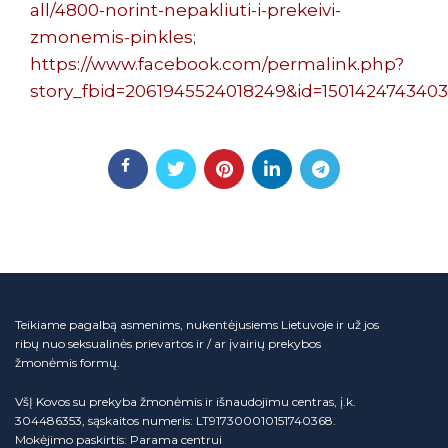
all/4800-norint-nepakliuti-i-prekeivi-
zmonemis-pinkles
;
https://www.facebook.com/permalink.php?
story_fbid=2061945524018249&id=150142474340
Teikiame pagalbą asmenims, nukentėjusiems Lietuvoje ir už jos
ribų nuo seksualinės prievartos ir / ar įvairių prekybos
žmonėmis formų.
VšĮ Kovos su prekyba žmonėmis ir išnaudojimu centras, į.k.
304486353, sąskaitos numeris: LT917300010151740368.
Mokėjimo paskirtis: Parama centrui