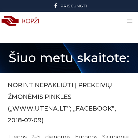
PRISIJUNGTI
Šiuo metu skaitote:
NORINT NEPAKLIŪTI Į PREKEIVIŲ
ŽMONĖMIS PINKLES
(„WWW.UTENA.LT”; „FACEBOOK”,
2018-07-09)
Liepos 2–5 dienomis Europos Sąjungoje