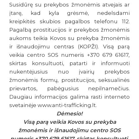
Susidūrę su prekybos žmonėmis atvejais ar
įtarę, kad kyla grėsmė, nedelsdami
kreipkitės skubios pagalbos telefonu 112.
Pagalbą prostitucijos ir prekybos žmonėmis
aukoms teikia Kovos su prekyba žmonėmis
ir išnaudojimu centras (KOPŽI). Visą parą
veikia centro SOS numeris +370 679 61617,
skirtas konsultuoti, patarti ir informuoti
nukentėjusius nuo įvairių prekybos
žmonėmis formų, prostitucijos, seksualinės
prievartos, pabėgusius nepilnamečius.
Daugiau informacijos galima rasti interneto
svetainėje www.anti-trafficking.lt.
Dėmesio!
Visą parą veikia Kovos su prekyba
žmonėmis ir išnaudojimu centro SOS
numeris +370 679 61617, skirtas konsultuoti,