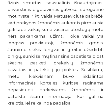
fizinis smurtas, seksualinis išnaudojimas,
priverstinis elgetavimas gatvėse, surogatinė
motinystė ir kt. Vaida Matusevičiūtė pabrėžė,
kad prekybos žmonėmis aukomis pirmiausia
gali tapti vaikai, kurie vasaros atostogų metu
nėra pakankamai užimti. Tokie vaikai yra
lengvas prekiautojų žmonėmis grobis.
Jaunimo siekis lengvai ir greitai užsidirbti
pinigų, sunki šeimų finansinė padėtis taip pat
skatina patikėti prekeivių žmonėmis
pažadais ir patekti į jų pinkles. Susitikimų
metu kiekvienam buvo išdalintos
informacinės kortelės, kuriose raginama
nepasiduoti prekeiviams žmonėmis ir
pateikta išsami informacija, kur galima
kreiptis, jei reikalinga pagalba.