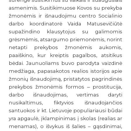
surengė susitikimus su vaikais ir suaugusiais
asmenimis. Susitikimuose Kovos su prekyba
žmonėmis ir išnaudojimu centro Socialinio
darbo koordinatorė Vaida Matusevičiūtė
supažindino klausytojus su galimomis
grėsmėmis, atsargumo priemonėmis, norint
netapti prekybos žmonėmis aukomis,
paaiškino, kur kreiptis pagalbos, atsitikus
bėdai. Jaunuoliams buvo parodyta vaizdinė
medžiaga, papasakotos realios istorijos apie
žmonių išnaudojimą, pristatytos pagrindinės
prekybos žmonėmis formos ‒ prostitucija,
darbo išnaudojimas, vertimas daryti
nusikaltimus, fiktyvios išnaudojančios
santuokos ir kt. Lietuvoje populiariausi būdai
yra apgaulė, įklampinimas į skolas (realias ar
menamas), o išvykus iš šalies – gąsdinimai,