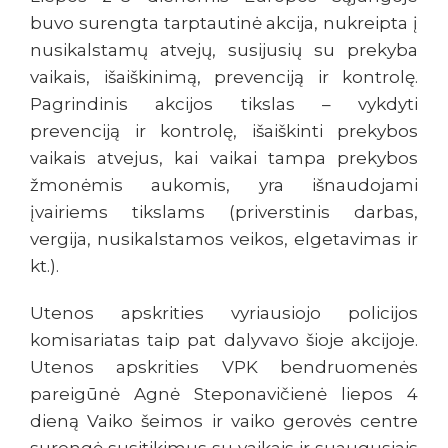
buvo surengta tarptautinė akcija, nukreipta į
nusikalstamų atvejų, susijusių su prekyba
vaikais, išaiškinimą, prevenciją ir kontrolę.
Pagrindinis akcijos tikslas – vykdyti
prevenciją ir kontrolę, išaiškinti prekybos
vaikais atvejus, kai vaikai tampa prekybos
žmonėmis aukomis, yra išnaudojami
įvairiems tikslams (priverstinis darbas,
vergija, nusikalstamos veikos, elgetavimas ir
kt.).
Utenos apskrities vyriausiojo policijos
komisariatas taip pat dalyvavo šioje akcijoje.
Utenos apskrities VPK bendruomenės
pareigūnė Agnė Steponavičienė liepos 4
dieną Vaiko šeimos ir vaiko gerovės centre