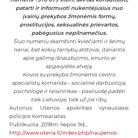
patarti ir informuoti nukentėjusius nuo
įvairių prekybos žmonėmis formų,
prostitucijos, seksualinės prievartos,
pabėgusius nepilnamečius.
Šiuo numeriu skambinti kviečiami ir šeimų
nariai, bet kokių tarnybų atstovai, įtariantis
apie galimą išnaudojimo, smurto ar
apgavystės atveją.
Kovos su prekyba žmonėmis centro
specialistų komanda – socialinė darbuotoja,
psichologė ir teisininkas – pasiruošę padėti
tiek Lietuvoje, tiek už jos ribų.
Autorius: Utenos apskrities vyriausiasis
policijos komisariatas
Publikuota: 2018m. liepos 9d.,
http://www.utena.lt/index.php/naujienos-