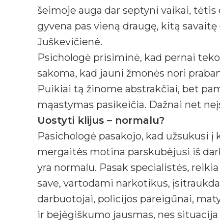
šeimoje auga dar septyni vaikai, tėtis 
gyvena pas vieną draugę, kitą savaitę –
Juškevičienė.
Psichologė prisiminė, kad pernai tek
sakoma, kad jauni žmonės nori prabang
Puikiai tą žinome abstrakčiai, bet pam
mąastymas pasikeičia. Dažnai net ne
Uostyti klijus – normalu?
Pasichologė pasakojo, kad užsukusi į 
mergaitės motina parskubėjusi iš darb
yra normalu. Pasak specialistės, reiki
save, vartodami narkotikus, įsitraukdam
darbuotojai, policijos pareigūnai, mat
ir bejėgiškumo jausmas, nes situacija y