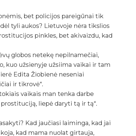
nėmis, bet policijos pareigūnai tik
l tyli aukos? Lietuvoje nėra tikslios
ostitucijos pinkles, bet akivaizdu, kad
 tėvų globos netekę nepilnamečiai,
ino, kuo užsienyje užsiima vaikai ir tam
lierė Edita Žiobienė neseniai
ai ir tikrovė“.
u tokiais vaikais man tenka darbe
ostituciją, liepė daryti tą ir tą“.
asakyti? Kad jaučiasi laiminga, kad jai
sakoja, kad mama nuolat girtauja,