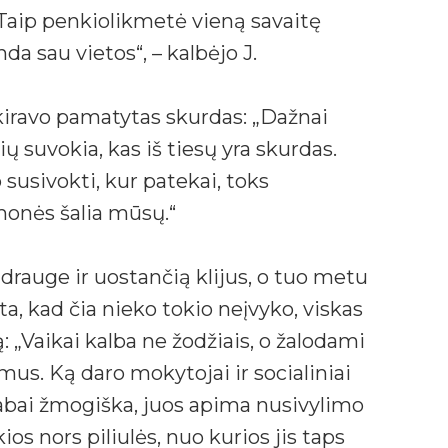
. Taip penkiolikmetė vieną savaitę
da sau vietos“, – kalbėjo J.
kiravo pamatytas skurdas: „Dažnai
 suvokia, kas iš tiesų yra skurdas.
 susivokti, kur patekai, toks
onės šalia mūsų.“
drauge ir uostančią klijus, o tuo metu
, kad čia nieko tokio neįvyko, viskas
: „Vaikai kalba ne žodžiais, o žalodami
imus. Ką daro mokytojai ir socialiniai
 labai žmogiška, juos apima nusivylimo
os nors piliulės, nuo kurios jis taps