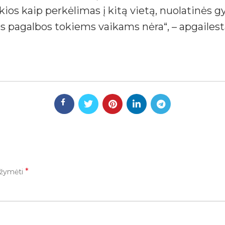
ios kaip perkėlimas į kitą vietą, nuolatinės 
nės pagalbos tokiems vaikams nėra“, – apgaile
*
pažymėti