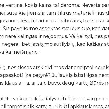
įvertina, kokia kaina tai daroma. Neverta pami
ai suteikia jiems ir tam tikrus materialinius d
 nori dėvėti padorius drabužius, turėti tai, k
Šis paveikumo aspektas svarbus tuo, kad dau
 nereikalingas ir neįdomus. Vaikai tyli, nes pa
negerai, bet įstatymo sutilybių, kad kažkas ats
 vaikai neišmano.“
ą, nes tiesos atskleidimas dar anaiptol nereiš
 papasakoti, ką patyrė? Jų laukia labai ilgas n
s klausiama, ar taip buvo, daug kartų žiūrės ne
lti vaikui reikės dalyvauti teisme, varginanč
pilnametis tik kartą turi būti apklausiamas, 