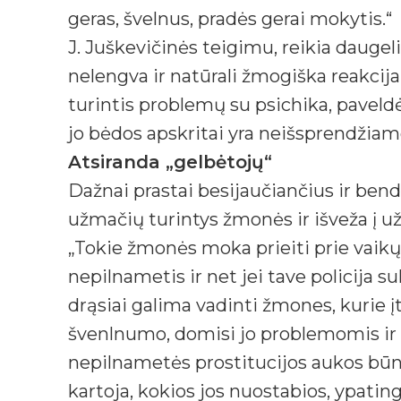
geras, švelnus, pradės gerai mokytis.“
J. Juškevičinės teigimu, reikia daugel
nelengva ir natūrali žmogiška reakcija
turintis problemų su psichika, paveldė
jo bėdos apskritai yra neišsprendžiam
Atsiranda „gelbėtojų“
Dažnai prastai besijaučiančius ir be
užmačių turintys žmonės ir išveža į užsi
„Tokie žmonės moka prieiti prie vaikų,
nepilnametis ir net jei tave policija su
drąsiai galima vadinti žmones, kurie įt
švenlnumo, domisi jo problemomis ir t
nepilnametės prostitucijos aukos būna
kartoja, kokios jos nuostabios, ypatin