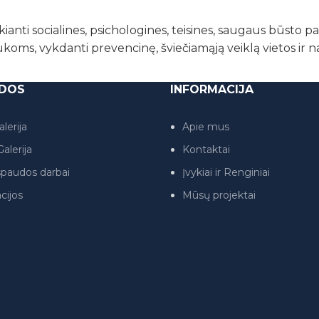
kianti socialines, psichologines, teisines, saugaus būsto 
ukoms, vykdanti prevencinę, šviečiamąją veiklą vietos ir 
DOS
INFORMACIJA
lerija
Apie mus
alerija
Kontaktai
paudos darbai
Įvykiai ir Renginiai
cijos
Mūsų projektai