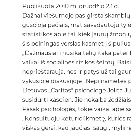
Publikuota 2010 m. gruodžio 23 d.
Dažnai viešumoje pasigirsta skambių r
gūsčioja pečiais, mat sąvadautojų tyl
statistikos apie tai, kiek jaunų žmoni
šis pelningas verslas kasmet į šipul
„Dažniausiai į nusikaltėlių įtaka pate
vaikai iš socialinės rizikos šeimų. Bai
neprieštarauja, nes ir patys už tai ga
vykusioje diskusijoje „Nepilnametės pr
Lietuvos „Caritas“ psichologė Jolita Ju
susidurti kasdien. Jie nekalba žodžiais
Pasak psichologės, tokie vaikai apie s
„Konsultuoju keturiolikmetę, kurios ran
viskas gerai, kad jaučiasi saugi, myli