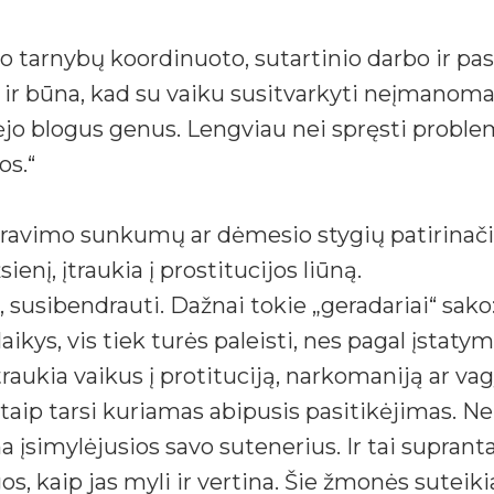
io tarnybų koordinuoto, sutartinio darbo ir pa
 ir būna, kad su vaiku susitvarkyti neįmanoma
jo blogus genus. Lengviau nei spręsti problemą
os.“
ndravimo sunkumų ar dėmesio stygių patirinači
enį, įtraukia į prostitucijos liūną.
 susibendrauti. Dažnai tokie „geradariai“ sako:
laikys, vis tiek turės paleisti, nes pagal įstat
raukia vaikus į protituciją, narkomaniją ar vag
aip tarsi kuriamas abipusis pasitikėjimas. Ner
 įsimylėjusios savo sutenerius. Ir tai supran
gos, kaip jas myli ir vertina. Šie žmonės sut