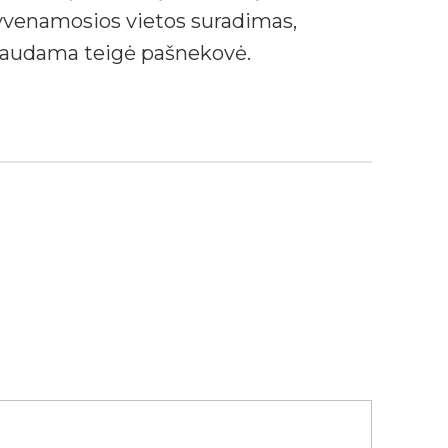
gyvenamosios vietos suradimas,
staudama teigė pašnekovė.