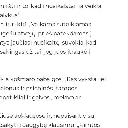
ršti ir to, kad į nusikalstamą veiklą
alykus“.
ą turi kiti: „Vaikams suteikiamas
geliu atvejų, prieš patekdamas į
tys jaučiasi nusikaltę, suvokia, kad
akingas už tai, jog juos įtraukė į
kia košmaro pabaigos. „Kas vyksta, jei
emalonus ir psichinės įtampos
patikliai ir galvos „melavo ar
iose apklausose ir, nepaisant visų
atsakyti į daugybę klausimų. „Rimtos