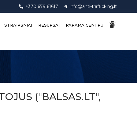
+370 679 61617
info@anti-trafficking.lt
STRAIPSNIAI
RESURSAI
PARAMA CENTRUI
OJUS ("BALSAS.LT",