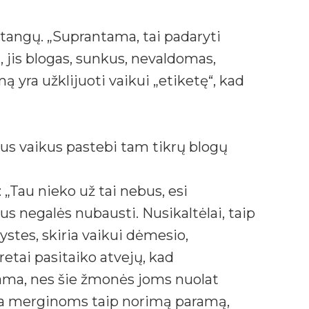
stangų. „Suprantama, tai padaryti
, jis blogas, sunkus, nevaldomas,
 yra užklijuoti vaikui „etiketę“, kad
us vaikus pastebi tam tikrų blogų
 „Tau nieko už tai nebus, esi
ymus negalės nubausti. Nusikaltėlai, taip
ystes, skiria vaikui dėmesio,
etai pasitaiko atvejų, kad
tama, nes šie žmonės joms nuolat
eikia merginoms taip norimą paramą,