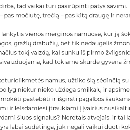
dirba, tad vaikai turi pasirūpinti patys savimi
 pas močiutę, trečią – pas kitą draugę ir neran
o lankytis vienos merginos namuose, kur ją šo
os, gražių drabužių, bet tik nedaugelis žmonių
ačius tokį vaizdą, kai sunku iš pirmo žvilgsnio
įsivaizduojama, kad tokiame skurde gyvena žm
keturiolikmetės namus, užtiko šią sėdinčią su 
o lyg niekur nieko uždega smilkalų ir apsimeta
a mokėti pastebėti ir išgirsti pagalbos šauksmą
i ir leisdamiesi įtraukiami į įvairius nusikalt
ydami šiuos signalus? Neretais atvejais, ir tai
ra labai sudėtinga, juk negali vaikui duoti koki