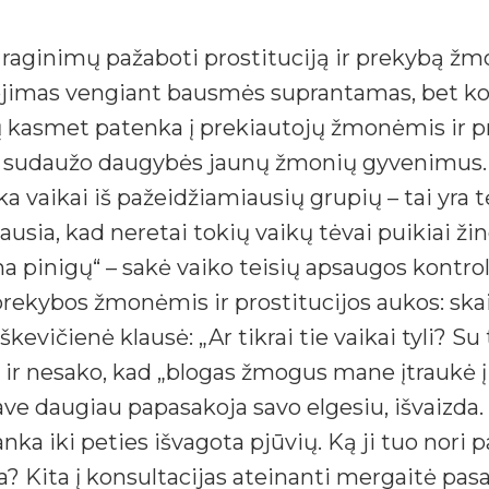
aginimų pažaboti prostituciją ir prekybą žmo
ėjimas vengiant bausmės suprantamas, bet kodė
ų kasmet patenka į prekiautojų žmonėmis ir pr
ius sudaužo daugybės jaunų žmonių gyvenimus.
nka vaikai iš pažeidžiamiausių grupių – tai yra
siausia, kad neretai tokių vaikų tėvai puikiai ž
una pinigų“ – sakė vaiko teisių apsaugos kontro
ekybos žmonėmis ir prostitucijos aukos: skaiči
škevičienė klausė: „Ar tikrai tie vaikai tyli? S
 ir nesako, kad „blogas žmogus mane įtraukė į pr
ave daugiau papasakoja savo elgesiu, išvaizda.
ka iki peties išvagota pjūvių. Ką ji tuo nori p
ma? Kita į konsultacijas ateinanti mergaitė pa