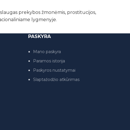
paslaugas prekybos žmonėmis, prostitucijos,
nacionaliniame lygmenyje.
PASKYRA
Mano paskyra
Paramos istorija
Paskyros nustatymai
Slaptažodžio atkūrimas