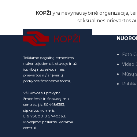
KOPŽI
yra nevyriausybinė organizacija, tei
seksualinės prievartos a
NUORO
Foto Ga
Teikiame pagalbą asmenims,
nukentėjusiems Lietuvoje ir už
Video G
jos ribų nuo seksualinės
Mūsų s
prievartos ir / ar įvairių
prekybos žmonėmis formų.
Publika
VšĮ Kovos su prekyba
žmonėmis ir išnaudojimu
centras, į.k. 304486353,
sąskaitos numeris:
LT917300010151740368.
Mokėjimo paskirtis: Parama
centrui