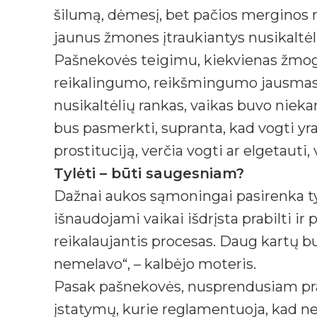
šilumą, dėmesį, bet pačios merginos ne
jaunus žmones įtraukiantys nusikaltėli
Pašnekovės teigimu, kiekvienas žmogus
reikalingumo, reikšmingumo jausmas. 
nusikaltėlių rankas, vaikas buvo niekam
bus pasmerkti, supranta, kad vogti yra 
prostituciją, verčia vogti ar elgetauti,
Tylėti – būti saugesniam?
Dažnai aukos sąmoningai pasirenka tyl
išnaudojami vaikai išdrįsta prabilti ir
reikalaujantis procesas. Daug kartų bu
nemelavo“, – kalbėjo moteris.
Pasak pašnekovės, nusprendusiam prabi
įstatymų, kurie reglamentuoja, kad ne