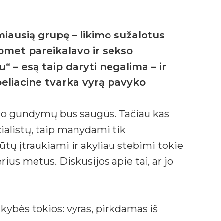
miausią grupę – likimo sužalotus
uomet pareikalavo ir sekso
“ – esą taip daryti negalima – ir
eliacine tvarka vyrą pavyko
yro gundymų bus saugūs. Tačiau kas
ialistų, taip manydami tik
ūtų įtraukiami ir akyliau stebimi tokie
ius metus. Diskusijos apie tai, ar jo
nkybės tokios: vyras, pirkdamas iš