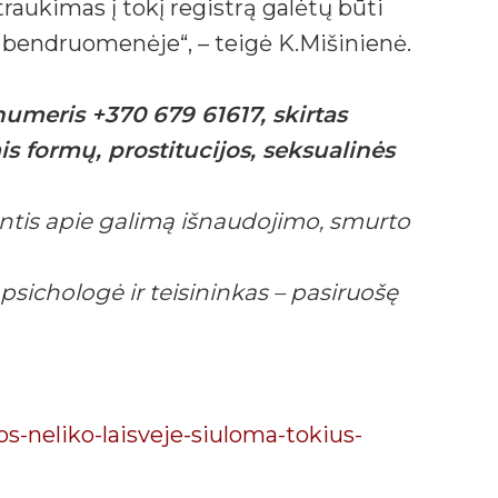
raukimas į tokį registrą galėtų būti
 bendruomenėje“, – teigė K.Mišinienė.
umeris +370 679 61617, skirtas
s formų, prostitucijos, seksualinės
iantis apie galimą išnaudojimo, smurto
sichologė ir teisininkas – pasiruošę
s-neliko-laisveje-siuloma-tokius-