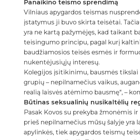
Panaikino teismo sprendimą
Vilniaus apygardos teismas nusprendė
įstatymus ji buvo skirta teisėtai. Ta
yra ne kartą pažymėjęs, kad taikant 
teisingumo principu, pagal kurį kalt
baudžiamosios teisės esmės ir formu
nukentėjusiųjų interesų.
Kolegijos įsitikinimu, bausmės tikslai
grupių – nepilnamečius vaikus, augan
realią laisvės atėmimo bausmę“, – ko
Būtinas seksualinių nusikaltėlių re
Pasak Kovos su prekyba žmonėmis ir i
prieš nepilnamečius mūsų šalyje yra lab
apylinkės, tiek apygardos teismų teisė