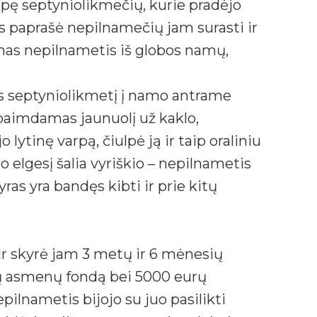
pę septyniolikmečių, kurie pradėjo
Jis paprašė nepilnamečių jam surasti ir
enas nepilnametis iš globos namų,
ęs septyniolikmetį į namo antrame
 paimdamas jaunuolį už kaklo,
ytinę varpą, čiulpė ją ir taip oraliniu
o elgesį šalia vyriškio – nepilnametis
yras yra bandęs kibti ir prie kitų
, ir skyrė jam 3 metų ir 6 mėnesių
ų asmenų fondą bei 5000 eurų
ilnametis bijojo su juo pasilikti