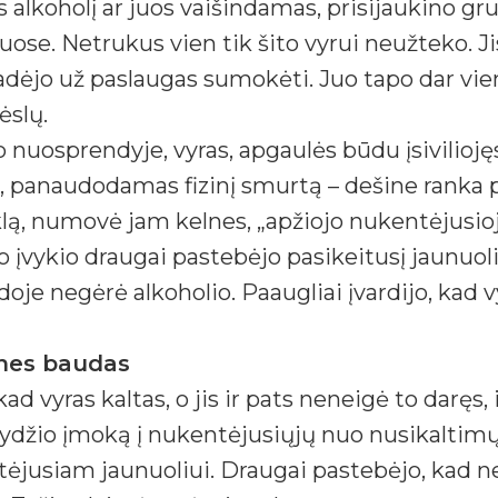
lkoholį ar juos vaišindamas, prisijaukino gru
amuose. Netrukus vien tik šito vyrui neužteko. 
žadėjo už paslaugas sumokėti. Juo tapo dar vi
ėslų.
 nuosprendyje, vyras, apgaulės būdu įsivilioj
r, panaudodamas fizinį smurtą – dešine ranka
ą, numovė jam kelnes, „apžiojo nukentėjusiojo l
o įvykio draugai pastebėjo pasikeitusį jaunuoli
izdoje negėrė alkoholio. Paaugliai įvardijo, kad v
gines baudas
kad vyras kaltas, o jis ir pats neneigė to daręs
ydžio įmoką į nukentėjusiųjų nuo nusikaltim
jusiam jaunuoliui. Draugai pastebėjo, kad nep