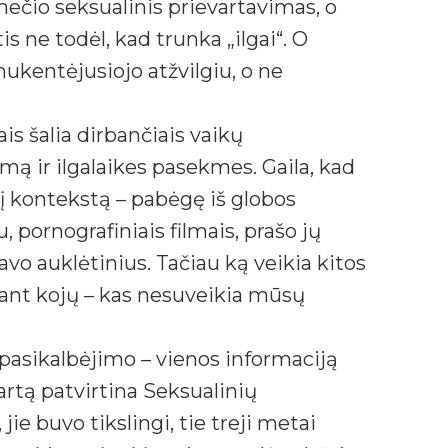
ečio seksualinis prievartavimas, o
s ne todėl, kad trunka „ilgai“. O
nukentėjusiojo atžvilgiu, o ne
s šalia dirbančiais vaikų
ą ir ilgalaikes pasekmes. Gaila, kad
į kontekstą – pabėgę iš globos
u, pornografiniais filmais, prašo jų
vo auklėtinius. Tačiau ką veikia kitos
i ant kojų – kas nesuveikia mūsų
o pasikalbėjimo – vienos informaciją
artą patvirtina Seksualinių
ie buvo tikslingi, tie treji metai