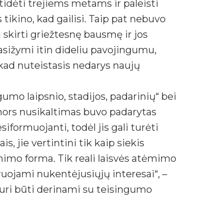
tidėti trejiems metams ir paleisti
s tikino, kad gailisi. Taip pat nebuvo
skirti griežtesnę bausmę ir jos
sižymi itin dideliu pavojingumu,
 kad nuteistasis nedarys naujų
mo laipsnio, stadijos, padarinių“ bei
 nors nusikaltimas buvo padarytas
formuojanti, todėl jis gali turėti
, jie vertintini tik kaip siekis
imo forma. Tik reali laisvės atėmimo
ojami nukentėjusiųjų interesai“, –
uri būti derinami su teisingumo