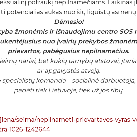
seksualinį potraukį nepilnamečiams. Laikinas įt
ti potencialias aukas nuo šių liguistų asmenų
Dėmesio!
kyba žmonėmis ir išnaudojimu centro SOS n
 nukentėjusius nuo įvairių prekybos žmonėmi
prievartos, pabėgusius nepilnamečius.
eimų nariai, bet kokių tarnybų atstovai, įtar
ar apgavystės atveją.
ecialistų komanda – socialinė darbuotoja, p
padėti tiek Lietuvoje, tiek už jos ribų.
iena/seima/nepilnameti-prievartaves-vyras-vo
tra-1
026-1242644