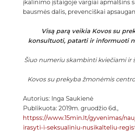
įkalinimo įstaigoje vargiai apmalšins 
bausmės dalis, prevenciškai apsaugan
Visą parą veikia Kovos su pre
konsultuoti, patarti ir informuoti
Šiuo numeriu skambinti kviečiami ir š
Kovos su prekyba žmonėmis centro sp
Autorius: Inga Saukienė
Publikuota: 2019m. gruodžio 6d.,
httpss://www.15min.lt/gyvenimas/nauj
irasyti-i-seksualiniu-nusikalteliu-regis