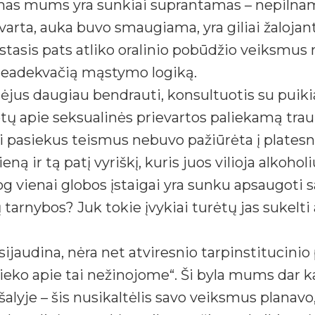
imas mums yra sunkiai suprantamas – nepilnam
varta, auka buvo smaugiama, yra giliai žalojanti
istasis pats atliko oralinio pobūdžio veiksmus 
 neadekvačią mąstymo logiką.
jus daugiau bendrauti, konsultuotis su puikiai
tų apie seksualinės prievartos paliekamą traum
ai pasiekus teismus nebuvo pažiūrėta į platesn
ną ir tą patį vyriškį, kuris juos vilioja alkoholi
g vienai globos įstaigai yra sunku apsaugoti sa
ų tarnybos? Juk tokie įvykiai turėtų jas sukelt
sijaudina, nėra net atviresnio tarpinstitucini
 nieko apie tai nežinojome“. Ši byla mums dar k
yje – šis nusikaltėlis savo veiksmus planavo, j