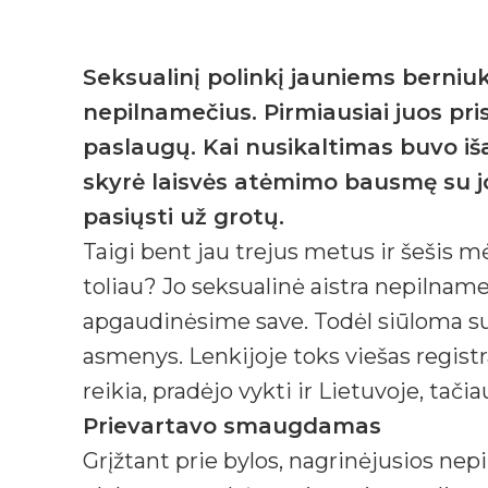
Seksualinį polinkį jauniems berniuk
nepilnamečius. Pirmiausiai juos pr
paslaugų. Kai nusikaltimas buvo iša
skyrė laisvės atėmimo bausmę su j
pasiųsti už grotų.
Taigi bent jau trejus metus ir šešis
toliau? Jo seksualinė aistra nepilnam
apgaudinėsime save. Todėl siūloma suku
asmenys. Lenkijoje toks viešas registr
reikia, pradėjo vykti ir Lietuvoje, tač
Prievartavo smaugdamas
Grįžtant prie bylos, nagrinėjusios nep