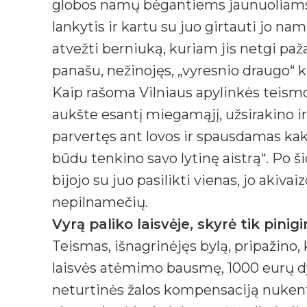
globos namų bėgantiems jaunuoliams a
lankytis ir kartu su juo girtauti jo n
atvežti berniuką, kuriam jis netgi pa
panašu, nežinojęs, „vyresnio draugo“ k
Kaip rašoma Vilniaus apylinkės teismo
aukšte esantį miegamąjį, užsirakino i
parvertęs ant lovos ir spausdamas kakl
būdu tenkino savo lytinę aistrą“. Po ši
bijojo su juo pasilikti vienas, jo akiva
nepilnamečių.
Vyrą paliko laisvėje, skyrė tik pini
Teismas, išnagrinėjęs bylą, pripažino, 
laisvės atėmimo bausmę, 1000 eurų d
neturtinės žalos kompensaciją nukentė