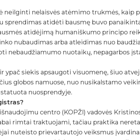
 neilginti nelaisvės atėmimo trukmės, kaip pr
čiau sprendimas atidėti bausmę buvo panaikint
bausmės atidėjimą humaniškumo principo reika
ininko nubaudimas arba atleidimas nuo baudž
oti nebaudžiamumo nuotaikų, nepagarbos įstat
 ir ypač siekis apsaugoti visuomenę, šiuo atve
čius globos namuose, nuo nusikalstamo veikimo
nstatuota nuosprendyje.
gistras?
šnaudojimu centro (KOPŽI) vadovės Kristinos 
ai rimtai traktuojami, tačiau praktika neretai 
jai nuteisto prievartautojo veiksmus įvardina 