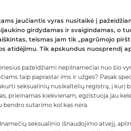
ams jaučiantis vyras nusitaikė į pažeidžia
isijaukino girdydamas ir svaigindamas, o t
iškintas, teismas jam tik „pagrūmojo pirštu
os atidėjimu. Tik apskundus nuosprendį ap
 mėnesius pažeidžiami nepilnamečiai nuo šio v
ečiams taip paprastai ims ir užges? Pasak spec
rti seksualinių nusikaltėlių registrą, į kurį b
as, prieinamas kiekvienam, egzistuoja jau keler
iau bendro sutarimo kol kas nėra.
ilnamečių seksualinio išnaudojimo atvejį, apli