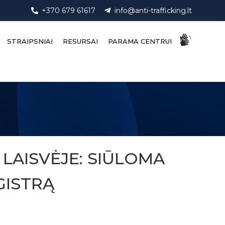
+370 679 61617
info@anti-trafficking.lt
STRAIPSNIAI
RESURSAI
PARAMA CENTRUI
LAISVĖJE: SIŪLOMA
GISTRĄ