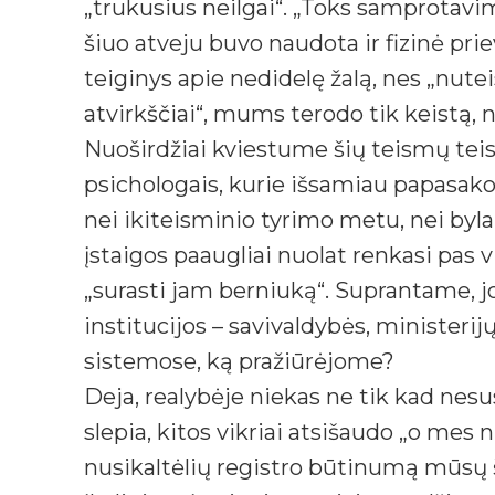
„trukusius neilgai“. „Toks samprotav
šiuo atveju buvo naudota ir fizinė prie
teiginys apie nedidelę žalą, nes „nute
atvirkščiai“, mums terodo tik keistą,
Nuoširdžiai kviestume šių teismų teisė
psichologais, kurie išsamiau papasako
nei ikiteisminio tyrimo metu, nei byl
įstaigos paaugliai nuolat renkasi pas vie
„surasti jam berniuką“. Suprantame, jo
institucijos – savivaldybės, ministerij
sistemose, ką pražiūrėjome?
Deja, realybėje niekas ne tik kad nesu
slepia, kitos vikriai atsišaudo „o mes
nusikaltėlių registro būtinumą mūsų šal