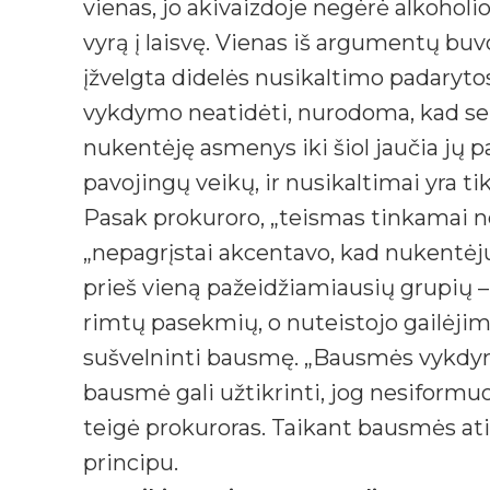
vienas, jo akivaizdoje negėrė alkohol
vyrą į laisvę. Vienas iš argumentų buvo 
įžvelgta didelės nusikaltimo padaryto
vykdymo neatidėti, nurodoma, kad sek
nukentėję asmenys iki šiol jaučia jų 
pavojingų veikų, ir nusikaltimai yra ti
Pasak prokuroro, „teismas tinkamai ne
„nepagrįstai akcentavo, kad nukentėju
prieš vieną pažeidžiamiausių grupių – 
rimtų pasekmių, o nuteistojo gailėjimas
sušvelninti bausmę. „Bausmės vykdym
bausmė gali užtikrinti, jog nesiform
teigė prokuroras. Taikant bausmės at
principu.