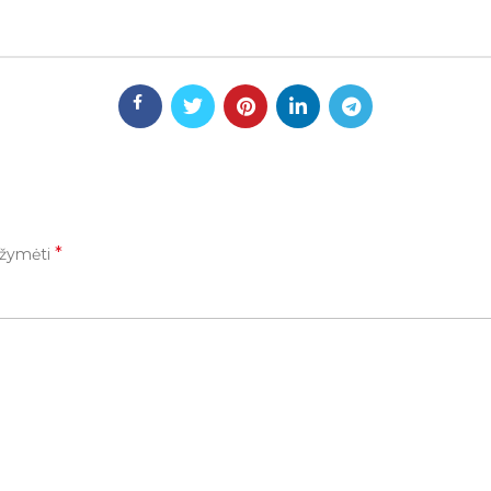
*
pažymėti