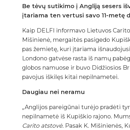
Be tėvų sutikimo į Angliją sesers 
įtariama ten vertusi savo 11-metę 
Kaip DELFI informavo Lietuvos Carit
Mišinienė, mergaitės pasigedo Kupiški
pas žemietę, kuri įtariama išnaudoju
Londono gatvėse rasta iš namų pabėgu
globos namuose ir buvo Didžiosios Br
pavojus iškilęs kitai nepilnametei.
Daugiau nei neramu
„Anglijos pareigūnai turėjo pradėti ty
nepilnametė iš Kupiškio rajono. Mums 
Carito atstovė.
Pasak K. Mišinienės, Ku