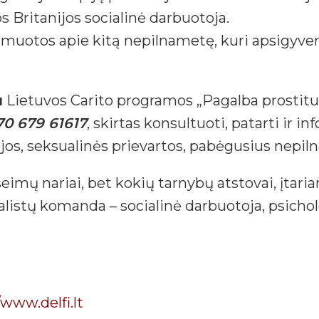
s Britanijos socialinė darbuotoja.
ormuotos apie kitą nepilnametę, kuri apsigyve
u
Lietuvos Carito programos „Pagalba prostit
70 679 61617
, skirtas konsultuoti, patarti ir 
os, seksualinės prievartos, pabėgusius nepil
eimų nariai, bet kokių tarnybų atstovai, įtar
listų komanda – socialinė darbuotoja, psichol
/www.delfi.lt