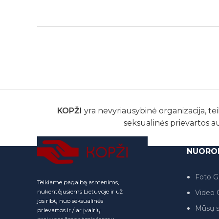
KOPŽI
yra nevyriausybinė organizacija, tei
seksualinės prievartos a
NUORO
Foto Ga
Teikiame pagalbą asmenims,
nukentėjusiems Lietuvoje ir už
Video G
jos ribų nuo seksualinės
Mūsų s
prievartos ir / ar įvairių