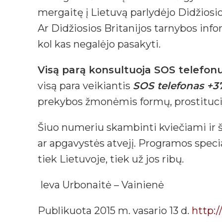
mergaitę į Lietuvą parlydėjo Didžiosio
Ar Didžiosios Britanijos tarnybos inf
kol kas negalėjo pasakyti.
Visą parą konsultuoja SOS telefon
visą para veikiantis
SOS telefonas +3
prekybos žmonėmis formų, prostitucij
Šiuo numeriu skambinti kviečiami ir š
ar apgavystės atvejį. Programos specia
tiek Lietuvoje, tiek už jos ribų.
Ieva Urbonaitė – Vainienė
Publikuota 2015 m. vasario 13 d.
http:/