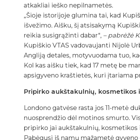
atkakliai ieško nepilnametės.
„Šioje istorijoje glumina tai, kad Kup
išvežimo. Aišku, šį atsisakymą Kupišk
reikia susigrąžinti dabar“,
– pabrėžė K.
Kupiškio VTAS vadovaujanti Nijolė Ur
Angliją detales, motyvuodama tuo, kad
Kol kas aišku tiek, kad 17 metę be m
apsigyveno kraštietės, kuri įtariama pr
Pripirko aukštakulnių, kosmetikos 
Londono gatvėse rasta jos 11-metė d
nuosprendžio dėl motinos smurto. Vis 
pripirko jai aukštakulnių, kosmetikos
Pabėgusi iš namų mažametė gyveno gatv