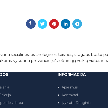
kianti socialines, psichologines, teisines, saugaus būsto 
ukoms, vykdanti prevencinę, šviečiamąją veiklą vietos ir 
DOS
INFORMACIJA
lerija
Apie mus
alerija
Kontaktai
paudos darbai
Įvykiai ir Renginiai