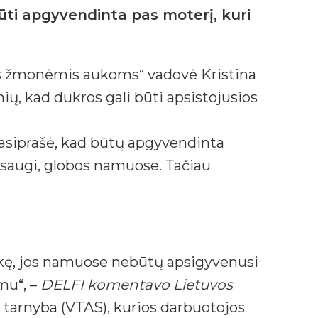
būti apgyvendinta pas moterį, kuri
os žmonėmis aukoms“ vadovė Kristina
ų, kad dukros gali būti apsistojusios
asiprašė, kad būtų apgyvendinta
 saugi, globos namuose. Tačiau
itikę, jos namuose nebūtų apsigyvenusi
mu“, –
DELFI komentavo Lietuvos
s tarnyba (VTAS), kurios darbuotojos