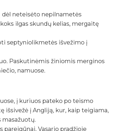
imą dėl neteisėto nepilnametės
 koks ilgas skundų kelias, mergaitę
ti septyniolikmetės išvežimo į
esuo. Paskutinėmis žiniomis merginos
aniečio, namuose.
ose, į kuriuos pateko po teismo
šsivežė į Angliją, kur, kaip teigiama,
os masažuotų.
 pareigūnai. Vasario pradžioje