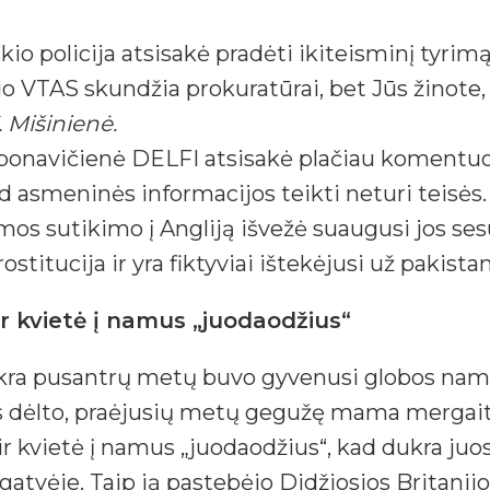
iškio policija atsisakė pradėti ikiteisminį tyr
io VTAS skundžia prokuratūrai, bet Jūs žinote,
 Mišinienė.
bonavičienė DELFI atsisakė plačiau komentuo
 asmeninės informacijos teikti neturi teisės.
amos sutikimo į Angliją išvežė suaugusi jos s
ostitucija ir yra fiktyviai ištekėjusi už pakist
ir kvietė į namus „juodaodžius“
ukra pusantrų metų buvo gyvenusi globos namu
dėlto, praėjusių metų gegužę mama mergaitę i
 ir kvietė į namus „juodaodžius“, kad dukra ju
ėje. Taip ją pastebėjo Didžiosios Britanijos