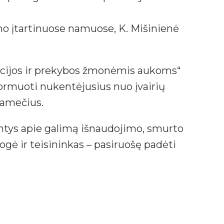
no įtartinuose namuose, K. Mišinienė
ucijos ir prekybos žmonėmis aukoms“
informuoti nukentėjusius nuo įvairių
namečius.
iantys apie galimą išnaudojimo, smurto
ogė ir teisininkas – pasiruošę padėti