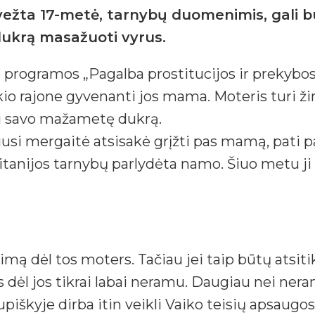
išvežta 17-metė, tarnybų duomenimis, gali 
dukrą masažuoti vyrus.
o programos „Pagalba prostitucijos ir prekyb
o rajone gyvenanti jos mama. Moteris turi žini
si savo mažametę dukrą.
si mergaitė atsisakė grįžti pas mamą, pati p
itanijos tarnybų parlydėta namo. Šiuo metu ji
rimą dėl tos moters. Tačiau jei taip būtų ats
dėl jos tikrai labai neramu. Daugiau nei nera
piškyje dirba itin veikli Vaiko teisių apsaugo